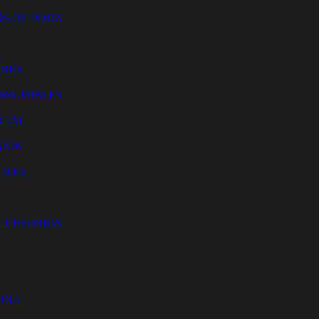
OS DE PODA
O
ORES
NSUMIBLES
CIAL
SION
ILES
ACCESORIOS
CINA