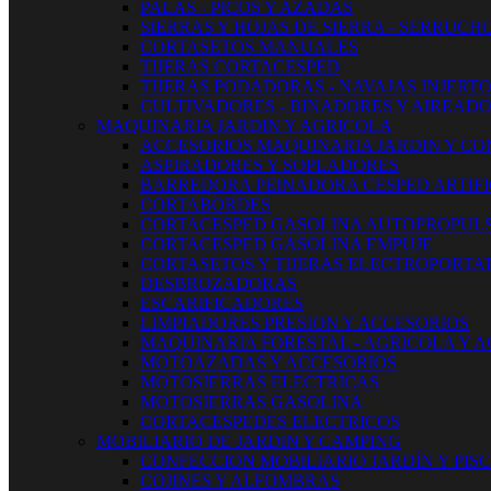
PALAS - PICOS Y AZADAS
SIERRAS Y HOJAS DE SIERRA - SERRUCH
CORTASETOS MANUALES
TIJERAS CORTACESPED
TIJERAS PODADORAS - NAVAJAS INJERT
CULTIVADORES - BINADORES Y AIREAD
MAQUINARIA JARDIN Y AGRICOLA
ACCESORIOS MAQUINARIA JARDIN Y CO
ASPIRADORES Y SOPLADORES
BARREDORA PEINADORA CESPED ARTIFI
CORTABORDES
CORTACESPED GASOLINA AUTOPROPUL
CORTACESPED GASOLINA EMPUJE
CORTASETOS Y TIJERAS ELECTROPORTAT
DESBROZADORAS
ESCARIFICADORES
LIMPIADORES PRESION Y ACCESORIOS
MAQUINARIA FORESTAL - AGRICOLA Y 
MOTOAZADAS Y ACCESORIOS
MOTOSIERRAS ELECTRICAS
MOTOSIERRAS GASOLINA
CORTACESPEDES ELECTRICOS
MOBILIARIO DE JARDIN Y CAMPING
CONFECCION MOBILIARIO JARDÍN Y PIS
COJINES Y ALFOMBRAS