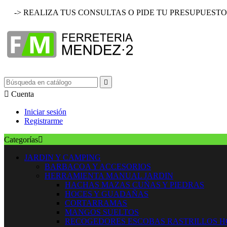
-> REALIZA TUS CONSULTAS O PIDE TU PRESUPUESTO


Cuenta
Iniciar sesión
Registrarme
Categorías

JARDIN Y CAMPING
BARBACOA Y ACCESORIOS
HERRAMIENTA MANUAL JARDIN
HACHAS MAZAS CUÑAS Y PIEDRAS
HOCES Y GUADAÑAS
CORTARRAMAS
MANGOS SUELTOS
RECOGEDORES ESCOBAS RASTRILLOS 