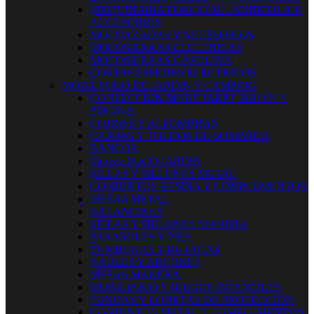
MAQUINARIA FORESTAL - AGRICOLA Y
ACCESORIOS
MOTOAZADAS Y ACCESORIOS
MOTOSIERRAS ELECTRICAS
MOTOSIERRAS GASOLINA
CORTACESPEDES ELECTRICOS
MOBILIARIO DE JARDIN Y CAMPING
CONFECCION MOBILIARIO JARDÍN Y
PISCINA
COJINES Y ALFOMBRAS
CARPAS Y TOLDOS DE SOMBREO
BANCOS
MOBILIARIO JARDIN
SILLAS Y SILLONES METAL
CONJUNTOS RESINA Y COMPLEMENTOS
MESAS METAL
BALANCINES
SILLAS Y SILLONES MADERA
PARASOLES Y PIES
TUMBONAS Y BUTACAS
BAULES Y ARCONES
MESAS MADERA
MOBILIARIO Y JUEGOS INFANTILES
FUNDAS Y LONETAS DE PROTECCIÓN
CONJUNTOS METAL Y COMPLEMENTOS