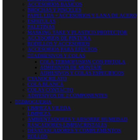
ACCESORIOS BASICOS
BROCHAS Y PINCELES
PAPEL LIJA + ACCESORIOS Y LANA DE ACERO
ESPATULAS
PALETINAS
MASKING TAKE Y PLASTICO PROTECTOR
ACCESORIOS DE PINTURA
RODILLOS Y ACCESORIOS
ACCESORIOS PARA EFECTOS


ADHESIVOS Y COLAS
COLA TERMOFUSION CON PISTOLA
ADHESIVOS DE MONTAJE
ADHESIVOS Y COLAS ESPECIFICOS
CYANOCRILATO
COLA BLANCA
COLAS CONTACTO
ADHESIVOS DE 2 COMPONENTES


DROGUERIA
LIMPIEZA VILEDA
LIMPIEZA
AMBIENTADORES Y ABSORBE HUMEDAD
RASCADORES-LIMPIACRISTALES
DESATASCADORES Y COMPLEMENTOS
ROLLOS