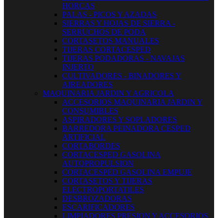
HORCAS
PALAS - PICOS Y AZADAS
SIERRAS Y HOJAS DE SIERRA -
SERRUCHOS DE PODA
CORTASETOS MANUALES
TIJERAS CORTACESPED
TIJERAS PODADORAS - NAVAJAS
INJERTO
CULTIVADORES - BINADORES Y
AIREADORES
MAQUINARIA JARDIN Y AGRICOLA
ACCESORIOS MAQUINARIA JARDIN Y
CONSUMIBLES
ASPIRADORES Y SOPLADORES
BARREDORA PEINADORA CESPED
ARTIFICIAL
CORTABORDES
CORTACESPED GASOLINA
AUTOPROPULSION
CORTACESPED GASOLINA EMPUJE
CORTASETOS Y TIJERAS
ELECTROPORTATILES
DESBROZADORAS
ESCARIFICADORES
LIMPIADORES PRESION Y ACCESORIOS