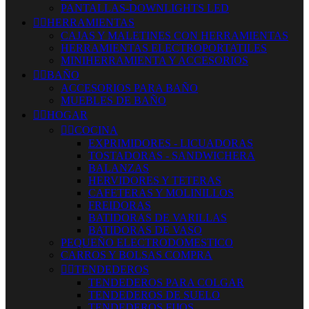
PANTALLAS-DOWNLIGHTS LED


HERRAMIENTAS
CAJAS Y MALETINES CON HERRAMIENTAS
HERRAMIENTAS ELECTROPORTATILES
MINIHERRAMIENTA Y ACCESORIOS


BAÑO
ACCESORIOS PARA BAÑO
MUEBLES DE BAÑO


HOGAR


COCINA
EXPRIMIDORES - LICUADORAS
TOSTADORAS - SANDWICHERA
BALANZAS
HERVIDORES Y TETERAS
CAFETERAS Y MOLINILLOS
FREIDORAS
BATIDORAS DE VARILLAS
BATIDORAS DE VASO
PEQUEÑO ELECTRODOMESTICO
CARROS Y BOLSAS COMPRA


TENDEDEROS
TENDEDEROS PARA COLGAR
TENDEDEROS DE SUELO
TENDEDEROS FIJOS