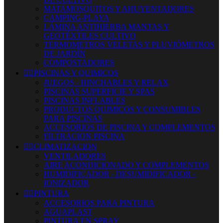
MATAMOSQUITOS Y AHUYENTADORES
CAMPING-PLAYA
LÁMINA ANTIHIERBA MANTAS Y
GEOTÉXTILES CULTIVO
TERMOMETROS VELETAS Y PLUVIÓMETROS
DE JARDÍN
COMPOSTADORES


PISCINAS Y QUIMICOS
JUEGOS - HINCHABLES Y RELAX
PISCINAS SUPERFICIE Y SPAS
PISCINAS INFLABLES
PRODUCTOS QUIMICOS Y CONSUMIBLES
PARA PISCINAS
ACCESORIOS DE PISCINA Y COMPLEMENTOS
FILTRACION PISCINA


CLIMATIZACION
VENTILADORES
AIRE ACONDICIONADO Y COMPLEMENTOS
HUMIDIFICADOR - DESUMIDIFICADOR -
IONIZADOR


PINTURA
ACCESORIOS PARA PINTURA
AGUAPLAST
PINTURA EN SPRAY