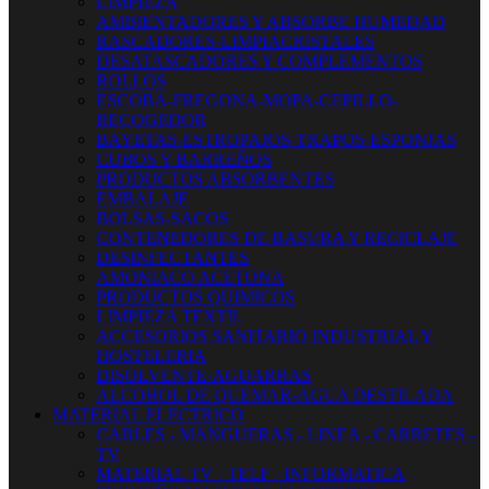
LIMPIEZA
AMBIENTADORES Y ABSORBE HUMEDAD
RASCADORES-LIMPIACRISTALES
DESATASCADORES Y COMPLEMENTOS
ROLLOS
ESCOBA-FREGONA-MOPA-CEPILLO-
RECOGEDOR
BAYETAS-ESTROPAJOS-TRAPOS-ESPONJAS
CUBOS Y BARREÑOS
PRODUCTOS ABSORBENTES
EMBALAJE
BOLSAS-SACOS
CONTENEDORES DE BASURA Y RECICLAJE
DESINFECTANTES
AMONIACO ACETONA
PRODUCTOS QUIMICOS
LIMPIEZA TEXTIL
ACCESORIOS SANITARIO INDUSTRIAL Y
HOSTELERIA
DISOLVENTE-AGUARRAS
ALCOHOL DE QUEMAR-AGUA DESTILADA
MATERIAL ELECTRICO
CABLES - MANGUERAS - LINEA - CARRETES -
TV
MATERIAL TV - TELF - INFORMATICA