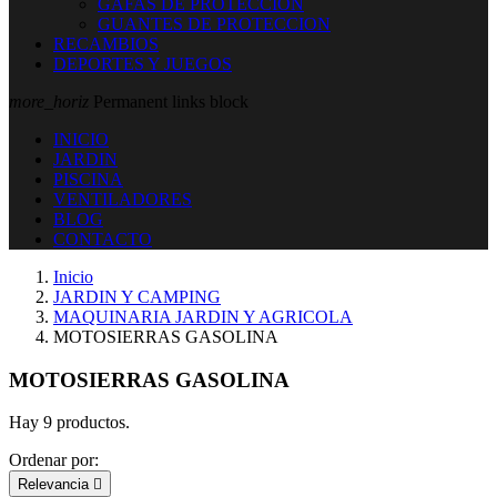
GAFAS DE PROTECCION
GUANTES DE PROTECCION
RECAMBIOS
DEPORTES Y JUEGOS
more_horiz
Permanent links block
INICIO
JARDIN
PISCINA
VENTILADORES
BLOG
CONTACTO
Inicio
JARDIN Y CAMPING
MAQUINARIA JARDIN Y AGRICOLA
MOTOSIERRAS GASOLINA
MOTOSIERRAS GASOLINA
Hay 9 productos.
Ordenar por:
Relevancia
