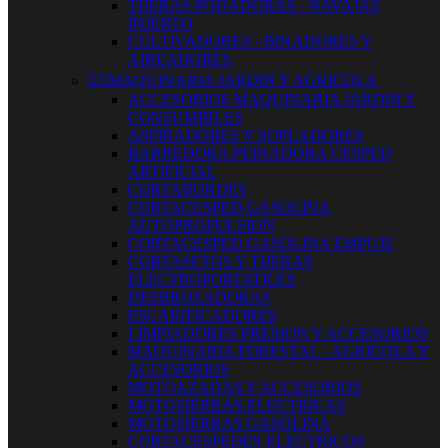
TIJERAS PODADORAS - NAVAJAS
INJERTO
CULTIVADORES - BINADORES Y
AIREADORES


MAQUINARIA JARDIN Y AGRICOLA
ACCESORIOS MAQUINARIA JARDIN Y
CONSUMIBLES
ASPIRADORES Y SOPLADORES
BARREDORA PEINADORA CESPED
ARTIFICIAL
CORTABORDES
CORTACESPED GASOLINA
AUTOPROPULSION
CORTACESPED GASOLINA EMPUJE
CORTASETOS Y TIJERAS
ELECTROPORTATILES
DESBROZADORAS
ESCARIFICADORES
LIMPIADORES PRESION Y ACCESORIOS
MAQUINARIA FORESTAL - AGRICOLA Y
ACCESORIOS
MOTOAZADAS Y ACCESORIOS
MOTOSIERRAS ELECTRICAS
MOTOSIERRAS GASOLINA
CORTACESPEDES ELECTRICOS