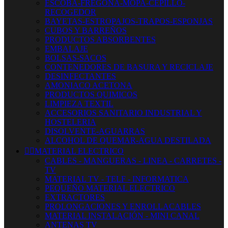
ESCOBA-FREGONA-MOPA-CEPILLO-
RECOGEDOR
BAYETAS-ESTROPAJOS-TRAPOS-ESPONJAS
CUBOS Y BARREÑOS
PRODUCTOS ABSORBENTES
EMBALAJE
BOLSAS-SACOS
CONTENEDORES DE BASURA Y RECICLAJE
DESINFECTANTES
AMONIACO ACETONA
PRODUCTOS QUIMICOS
LIMPIEZA TEXTIL
ACCESORIOS SANITARIO INDUSTRIAL Y
HOSTELERIA
DISOLVENTE-AGUARRAS
ALCOHOL DE QUEMAR-AGUA DESTILADA


MATERIAL ELECTRICO
CABLES - MANGUERAS - LINEA - CARRETES -
TV
MATERIAL TV - TELF - INFORMATICA
PEQUEÑO MATERIAL ELECTRICO
EXTRACTORES
PROLONGACIONES Y ENROLLACABLES
MATERIAL INSTALACIÓN - MINI CANAL
ANTENAS TV