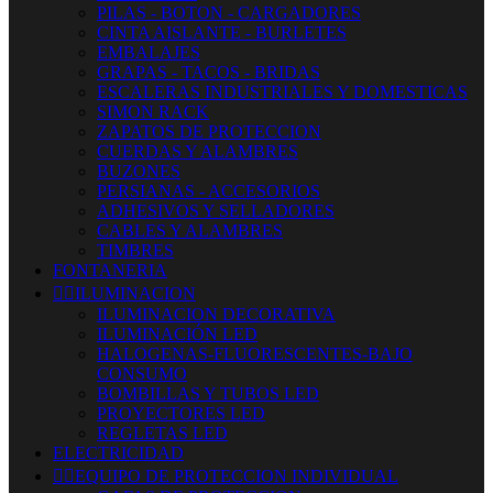
PILAS - BOTON - CARGADORES
CINTA AISLANTE - BURLETES
EMBALAJES
GRAPAS - TACOS - BRIDAS
ESCALERAS INDUSTRIALES Y DOMESTICAS
SIMON RACK
ZAPATOS DE PROTECCION
CUERDAS Y ALAMBRES
BUZONES
PERSIANAS - ACCESORIOS
ADHESIVOS Y SELLADORES
CABLES Y ALAMBRES
TIMBRES
FONTANERIA


ILUMINACION
ILUMINACION DECORATIVA
ILUMINACIÓN LED
HALOGENAS-FLUORESCENTES-BAJO
CONSUMO
BOMBILLAS Y TUBOS LED
PROYECTORES LED
REGLETAS LED
ELECTRICIDAD


EQUIPO DE PROTECCION INDIVIDUAL