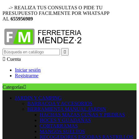
-> REALIZA TUS CONSULTAS O PIDE TU
PRESUPUESTO FACILMENTE POR WHATSAPP
AL
655956989


Cuenta
Iniciar sesión
Registrarme
Categorías

JARDIN Y CAMPING
BARBACOA Y ACCESORIOS
HERRAMIENTA MANUAL JARDIN
HACHAS MAZAS CUÑAS Y PIEDRAS
HOCES Y GUADAÑAS
CORTARRAMAS
MANGOS SUELTOS
RECOGEDORES ESCOBAS RASTRILLOS