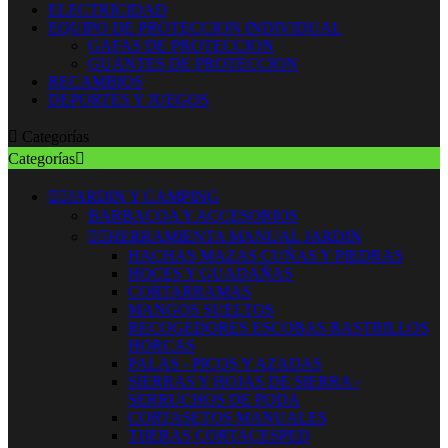
ELECTRICIDAD
EQUIPO DE PROTECCION INDIVIDUAL
GAFAS DE PROTECCION
GUANTES DE PROTECCION
RECAMBIOS
DEPORTES Y JUEGOS

Categorías
Categorías



JARDIN Y CAMPING
BARBACOA Y ACCESORIOS


HERRAMIENTA MANUAL JARDIN
HACHAS MAZAS CUÑAS Y PIEDRAS
HOCES Y GUADAÑAS
CORTARRAMAS
MANGOS SUELTOS
RECOGEDORES ESCOBAS RASTRILLOS
HORCAS
PALAS - PICOS Y AZADAS
SIERRAS Y HOJAS DE SIERRA -
SERRUCHOS DE PODA
CORTASETOS MANUALES
TIJERAS CORTACESPED