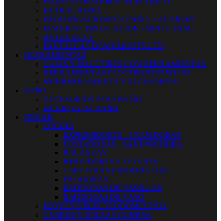
PEQUEÑO MATERIAL ELECTRICO
EXTRACTORES
PROLONGACIONES Y ENROLLACABLES
MATERIAL INSTALACIÓN - MINI CANAL
ANTENAS TV
PANTALLAS-DOWNLIGHTS LED
HERRAMIENTAS
CAJAS Y MALETINES CON HERRAMIENTAS
HERRAMIENTAS ELECTROPORTATILES
MINIHERRAMIENTA Y ACCESORIOS
BAÑO
ACCESORIOS PARA BAÑO
MUEBLES DE BAÑO
HOGAR
COCINA
EXPRIMIDORES - LICUADORAS
TOSTADORAS - SANDWICHERA
BALANZAS
HERVIDORES Y TETERAS
CAFETERAS Y MOLINILLOS
FREIDORAS
BATIDORAS DE VARILLAS
BATIDORAS DE VASO
PEQUEÑO ELECTRODOMESTICO
CARROS Y BOLSAS COMPRA