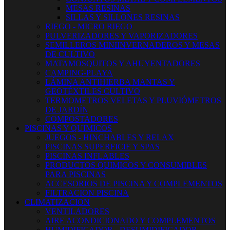
MESAS RESINAS
SILLAS Y SILLONES RESINAS
RIEGO - MICRO RIEGO
PULVERIZADORES Y VAPORIZADORES
SEMILLEROS MINIINVERNADEROS Y MESAS
DE CULTIVO
MATAMOSQUITOS Y AHUYENTADORES
CAMPING-PLAYA
LÁMINA ANTIHIERBA MANTAS Y
GEOTÉXTILES CULTIVO
TERMOMETROS VELETAS Y PLUVIÓMETROS
DE JARDÍN
COMPOSTADORES
PISCINAS Y QUIMICOS
JUEGOS - HINCHABLES Y RELAX
PISCINAS SUPERFICIE Y SPAS
PISCINAS INFLABLES
PRODUCTOS QUIMICOS Y CONSUMIBLES
PARA PISCINAS
ACCESORIOS DE PISCINA Y COMPLEMENTOS
FILTRACION PISCINA
CLIMATIZACION
VENTILADORES
AIRE ACONDICIONADO Y COMPLEMENTOS
HUMIDIFICADOR - DESUMIDIFICADOR -