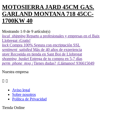
MOTOSIERRA JARD 45CM GAS.
GARLAND MONTANA 718 45CC-
1700KW 40
Mostrando 1-9 de 9 artículo(s)
local_shipping
Reparto a profesionales y empresas en el Baix
Llobregat ¡Gratis!
lock
Compra 100% Segura con encriptación SSL
sentiment_satisfied
Más de 40 años de experiencia
store
Recogida en tienda en Sant Boi de Llobregat
shopping_basket
Entrega de tu compra en 5-7 días
perm_phone_msg
¿Tienes dudas? ¡Llámanos! 936615049
Nuestra empresa


Aviso legal
Sobre nosotros
Política de Privacidad
Tienda Online