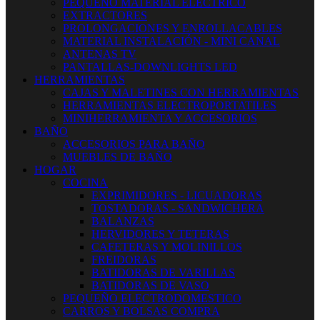
PEQUEÑO MATERIAL ELECTRICO
EXTRACTORES
PROLONGACIONES Y ENROLLACABLES
MATERIAL INSTALACIÓN - MINI CANAL
ANTENAS TV
PANTALLAS-DOWNLIGHTS LED
HERRAMIENTAS
CAJAS Y MALETINES CON HERRAMIENTAS
HERRAMIENTAS ELECTROPORTATILES
MINIHERRAMIENTA Y ACCESORIOS
BAÑO
ACCESORIOS PARA BAÑO
MUEBLES DE BAÑO
HOGAR
COCINA
EXPRIMIDORES - LICUADORAS
TOSTADORAS - SANDWICHERA
BALANZAS
HERVIDORES Y TETERAS
CAFETERAS Y MOLINILLOS
FREIDORAS
BATIDORAS DE VARILLAS
BATIDORAS DE VASO
PEQUEÑO ELECTRODOMESTICO
CARROS Y BOLSAS COMPRA