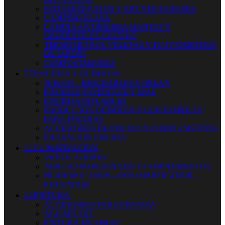
MATAMOSQUITOS Y AHUYENTADORES
CAMPING-PLAYA
LÁMINA ANTIHIERBA MANTAS Y
GEOTÉXTILES CULTIVO
TERMOMETROS VELETAS Y PLUVIÓMETROS
DE JARDÍN
COMPOSTADORES


PISCINAS Y QUIMICOS
JUEGOS - HINCHABLES Y RELAX
PISCINAS SUPERFICIE Y SPAS
PISCINAS INFLABLES
PRODUCTOS QUIMICOS Y CONSUMIBLES
PARA PISCINAS
ACCESORIOS DE PISCINA Y COMPLEMENTOS
FILTRACION PISCINA


CLIMATIZACION
VENTILADORES
AIRE ACONDICIONADO Y COMPLEMENTOS
HUMIDIFICADOR - DESUMIDIFICADOR -
IONIZADOR


PINTURA
ACCESORIOS PARA PINTURA
AGUAPLAST
PINTURA EN SPRAY