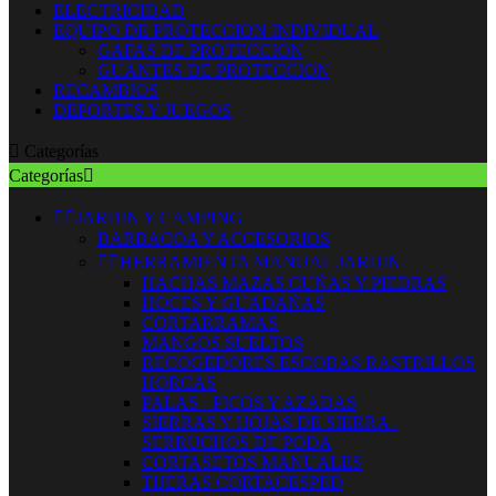
ELECTRICIDAD
EQUIPO DE PROTECCION INDIVIDUAL
GAFAS DE PROTECCION
GUANTES DE PROTECCION
RECAMBIOS
DEPORTES Y JUEGOS

Categorías
Categorías



JARDIN Y CAMPING
BARBACOA Y ACCESORIOS


HERRAMIENTA MANUAL JARDIN
HACHAS MAZAS CUÑAS Y PIEDRAS
HOCES Y GUADAÑAS
CORTARRAMAS
MANGOS SUELTOS
RECOGEDORES ESCOBAS RASTRILLOS
HORCAS
PALAS - PICOS Y AZADAS
SIERRAS Y HOJAS DE SIERRA -
SERRUCHOS DE PODA
CORTASETOS MANUALES
TIJERAS CORTACESPED