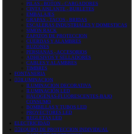
PILAS - BOTON - CARGADORES
CINTA AISLANTE - BURLETES
EMBALAJES
GRAPAS - TACOS - BRIDAS
ESCALERAS INDUSTRIALES Y DOMESTICAS
SIMON RACK
ZAPATOS DE PROTECCION
CUERDAS Y ALAMBRES
BUZONES
PERSIANAS - ACCESORIOS
ADHESIVOS Y SELLADORES
CABLES Y ALAMBRES
TIMBRES
FONTANERIA


ILUMINACION
ILUMINACION DECORATIVA
ILUMINACIÓN LED
HALOGENAS-FLUORESCENTES-BAJO
CONSUMO
BOMBILLAS Y TUBOS LED
PROYECTORES LED
REGLETAS LED
ELECTRICIDAD


EQUIPO DE PROTECCION INDIVIDUAL