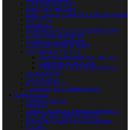
ACCESORIOS BASICOS
BROCHAS Y PINCELES
PAPEL LIJA + ACCESORIOS Y LANA DE ACERO
ESPATULAS
PALETINAS
MASKING TAKE Y PLASTICO PROTECTOR
ACCESORIOS DE PINTURA
RODILLOS Y ACCESORIOS
ACCESORIOS PARA EFECTOS


ADHESIVOS Y COLAS
COLA TERMOFUSION CON PISTOLA
ADHESIVOS DE MONTAJE
ADHESIVOS Y COLAS ESPECIFICOS
CYANOCRILATO
COLA BLANCA
COLAS CONTACTO
ADHESIVOS DE 2 COMPONENTES


DROGUERIA
LIMPIEZA VILEDA
LIMPIEZA
AMBIENTADORES Y ABSORBE HUMEDAD
RASCADORES-LIMPIACRISTALES
DESATASCADORES Y COMPLEMENTOS
ROLLOS