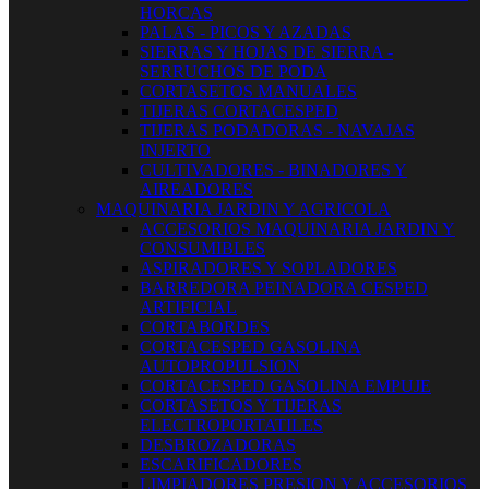
HORCAS
PALAS - PICOS Y AZADAS
SIERRAS Y HOJAS DE SIERRA -
SERRUCHOS DE PODA
CORTASETOS MANUALES
TIJERAS CORTACESPED
TIJERAS PODADORAS - NAVAJAS
INJERTO
CULTIVADORES - BINADORES Y
AIREADORES
MAQUINARIA JARDIN Y AGRICOLA
ACCESORIOS MAQUINARIA JARDIN Y
CONSUMIBLES
ASPIRADORES Y SOPLADORES
BARREDORA PEINADORA CESPED
ARTIFICIAL
CORTABORDES
CORTACESPED GASOLINA
AUTOPROPULSION
CORTACESPED GASOLINA EMPUJE
CORTASETOS Y TIJERAS
ELECTROPORTATILES
DESBROZADORAS
ESCARIFICADORES
LIMPIADORES PRESION Y ACCESORIOS