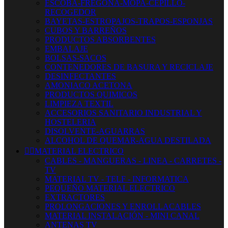
ESCOBA-FREGONA-MOPA-CEPILLO-
RECOGEDOR
BAYETAS-ESTROPAJOS-TRAPOS-ESPONJAS
CUBOS Y BARREÑOS
PRODUCTOS ABSORBENTES
EMBALAJE
BOLSAS-SACOS
CONTENEDORES DE BASURA Y RECICLAJE
DESINFECTANTES
AMONIACO ACETONA
PRODUCTOS QUIMICOS
LIMPIEZA TEXTIL
ACCESORIOS SANITARIO INDUSTRIAL Y
HOSTELERIA
DISOLVENTE-AGUARRAS
ALCOHOL DE QUEMAR-AGUA DESTILADA


MATERIAL ELECTRICO
CABLES - MANGUERAS - LINEA - CARRETES -
TV
MATERIAL TV - TELF - INFORMATICA
PEQUEÑO MATERIAL ELECTRICO
EXTRACTORES
PROLONGACIONES Y ENROLLACABLES
MATERIAL INSTALACIÓN - MINI CANAL
ANTENAS TV