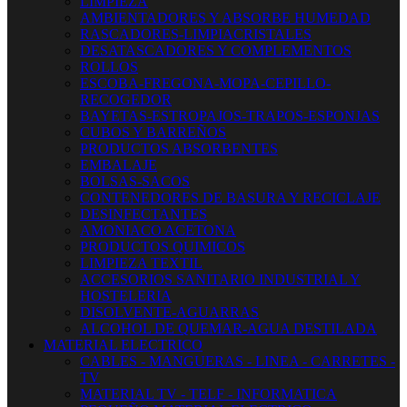
LIMPIEZA
AMBIENTADORES Y ABSORBE HUMEDAD
RASCADORES-LIMPIACRISTALES
DESATASCADORES Y COMPLEMENTOS
ROLLOS
ESCOBA-FREGONA-MOPA-CEPILLO-
RECOGEDOR
BAYETAS-ESTROPAJOS-TRAPOS-ESPONJAS
CUBOS Y BARREÑOS
PRODUCTOS ABSORBENTES
EMBALAJE
BOLSAS-SACOS
CONTENEDORES DE BASURA Y RECICLAJE
DESINFECTANTES
AMONIACO ACETONA
PRODUCTOS QUIMICOS
LIMPIEZA TEXTIL
ACCESORIOS SANITARIO INDUSTRIAL Y
HOSTELERIA
DISOLVENTE-AGUARRAS
ALCOHOL DE QUEMAR-AGUA DESTILADA
MATERIAL ELECTRICO
CABLES - MANGUERAS - LINEA - CARRETES -
TV
MATERIAL TV - TELF - INFORMATICA