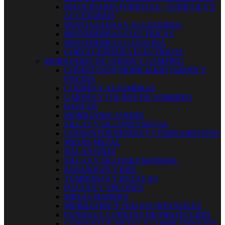
MAQUINARIA FORESTAL - AGRICOLA Y
ACCESORIOS
MOTOAZADAS Y ACCESORIOS
MOTOSIERRAS ELECTRICAS
MOTOSIERRAS GASOLINA
CORTACESPEDES ELECTRICOS
MOBILIARIO DE JARDIN Y CAMPING
CONFECCION MOBILIARIO JARDÍN Y
PISCINA
COJINES Y ALFOMBRAS
CARPAS Y TOLDOS DE SOMBREO
BANCOS
MOBILIARIO JARDIN
SILLAS Y SILLONES METAL
CONJUNTOS RESINA Y COMPLEMENTOS
MESAS METAL
BALANCINES
SILLAS Y SILLONES MADERA
PARASOLES Y PIES
TUMBONAS Y BUTACAS
BAULES Y ARCONES
MESAS MADERA
MOBILIARIO Y JUEGOS INFANTILES
FUNDAS Y LONETAS DE PROTECCIÓN
CONJUNTOS METAL Y COMPLEMENTOS