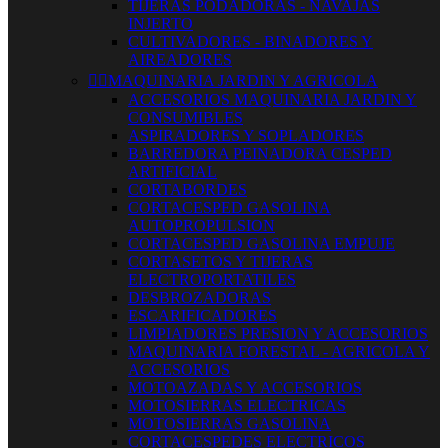
TIJERAS PODADORAS - NAVAJAS
INJERTO
CULTIVADORES - BINADORES Y
AIREADORES


MAQUINARIA JARDIN Y AGRICOLA
ACCESORIOS MAQUINARIA JARDIN Y
CONSUMIBLES
ASPIRADORES Y SOPLADORES
BARREDORA PEINADORA CESPED
ARTIFICIAL
CORTABORDES
CORTACESPED GASOLINA
AUTOPROPULSION
CORTACESPED GASOLINA EMPUJE
CORTASETOS Y TIJERAS
ELECTROPORTATILES
DESBROZADORAS
ESCARIFICADORES
LIMPIADORES PRESION Y ACCESORIOS
MAQUINARIA FORESTAL - AGRICOLA Y
ACCESORIOS
MOTOAZADAS Y ACCESORIOS
MOTOSIERRAS ELECTRICAS
MOTOSIERRAS GASOLINA
CORTACESPEDES ELECTRICOS