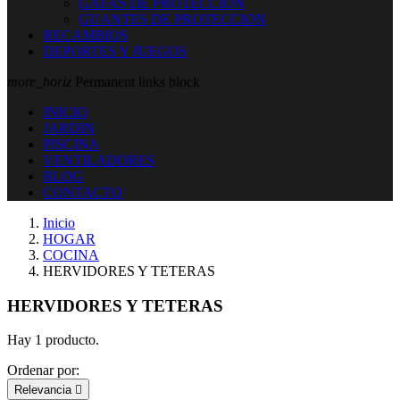
GAFAS DE PROTECCION
GUANTES DE PROTECCION
RECAMBIOS
DEPORTES Y JUEGOS
more_horiz
Permanent links block
INICIO
JARDIN
PISCINA
VENTILADORES
BLOG
CONTACTO
Inicio
HOGAR
COCINA
HERVIDORES Y TETERAS
HERVIDORES Y TETERAS
Hay 1 producto.
Ordenar por:
Relevancia
