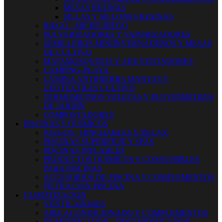
MESAS RESINAS
SILLAS Y SILLONES RESINAS
RIEGO - MICRO RIEGO
PULVERIZADORES Y VAPORIZADORES
SEMILLEROS MINIINVERNADEROS Y MESAS
DE CULTIVO
MATAMOSQUITOS Y AHUYENTADORES
CAMPING-PLAYA
LÁMINA ANTIHIERBA MANTAS Y
GEOTÉXTILES CULTIVO
TERMOMETROS VELETAS Y PLUVIÓMETROS
DE JARDÍN
COMPOSTADORES
PISCINAS Y QUIMICOS
JUEGOS - HINCHABLES Y RELAX
PISCINAS SUPERFICIE Y SPAS
PISCINAS INFLABLES
PRODUCTOS QUIMICOS Y CONSUMIBLES
PARA PISCINAS
ACCESORIOS DE PISCINA Y COMPLEMENTOS
FILTRACION PISCINA
CLIMATIZACION
VENTILADORES
AIRE ACONDICIONADO Y COMPLEMENTOS
HUMIDIFICADOR - DESUMIDIFICADOR -