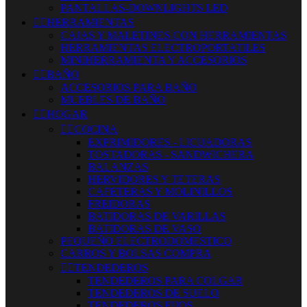
PANTALLAS-DOWNLIGHTS LED


HERRAMIENTAS
CAJAS Y MALETINES CON HERRAMIENTAS
HERRAMIENTAS ELECTROPORTATILES
MINIHERRAMIENTA Y ACCESORIOS


BAÑO
ACCESORIOS PARA BAÑO
MUEBLES DE BAÑO


HOGAR


COCINA
EXPRIMIDORES - LICUADORAS
TOSTADORAS - SANDWICHERA
BALANZAS
HERVIDORES Y TETERAS
CAFETERAS Y MOLINILLOS
FREIDORAS
BATIDORAS DE VARILLAS
BATIDORAS DE VASO
PEQUEÑO ELECTRODOMESTICO
CARROS Y BOLSAS COMPRA


TENDEDEROS
TENDEDEROS PARA COLGAR
TENDEDEROS DE SUELO
TENDEDEROS FIJOS