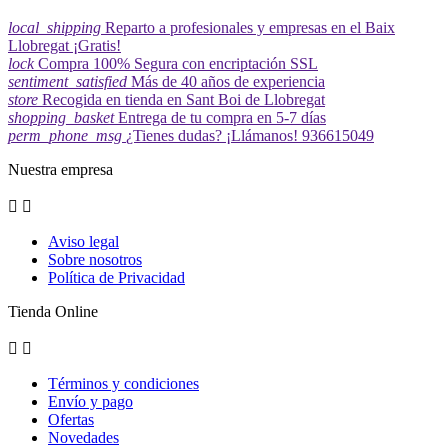
local_shipping
Reparto a profesionales y empresas en el Baix
Llobregat ¡Gratis!
lock
Compra 100% Segura con encriptación SSL
sentiment_satisfied
Más de 40 años de experiencia
store
Recogida en tienda en Sant Boi de Llobregat
shopping_basket
Entrega de tu compra en 5-7 días
perm_phone_msg
¿Tienes dudas? ¡Llámanos! 936615049
Nuestra empresa


Aviso legal
Sobre nosotros
Política de Privacidad
Tienda Online


Términos y condiciones
Envío y pago
Ofertas
Novedades