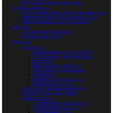
PANTALLAS-DOWNLIGHTS LED


HERRAMIENTAS
CAJAS Y MALETINES CON HERRAMIENTAS
HERRAMIENTAS ELECTROPORTATILES
MINIHERRAMIENTA Y ACCESORIOS


BAÑO
ACCESORIOS PARA BAÑO
MUEBLES DE BAÑO


HOGAR


COCINA
EXPRIMIDORES - LICUADORAS
TOSTADORAS - SANDWICHERA
BALANZAS
HERVIDORES Y TETERAS
CAFETERAS Y MOLINILLOS
FREIDORAS
BATIDORAS DE VARILLAS
BATIDORAS DE VASO
PEQUEÑO ELECTRODOMESTICO
CARROS Y BOLSAS COMPRA


TENDEDEROS
TENDEDEROS PARA COLGAR
TENDEDEROS DE SUELO
TENDEDEROS FIJOS