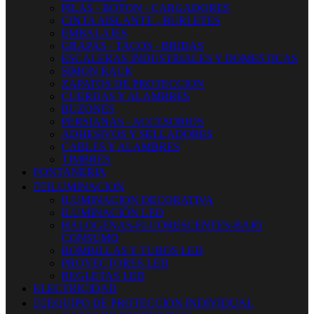
PILAS - BOTON - CARGADORES
CINTA AISLANTE - BURLETES
EMBALAJES
GRAPAS - TACOS - BRIDAS
ESCALERAS INDUSTRIALES Y DOMESTICAS
SIMON RACK
ZAPATOS DE PROTECCION
CUERDAS Y ALAMBRES
BUZONES
PERSIANAS - ACCESORIOS
ADHESIVOS Y SELLADORES
CABLES Y ALAMBRES
TIMBRES
FONTANERIA


ILUMINACION
ILUMINACION DECORATIVA
ILUMINACIÓN LED
HALOGENAS-FLUORESCENTES-BAJO
CONSUMO
BOMBILLAS Y TUBOS LED
PROYECTORES LED
REGLETAS LED
ELECTRICIDAD


EQUIPO DE PROTECCION INDIVIDUAL