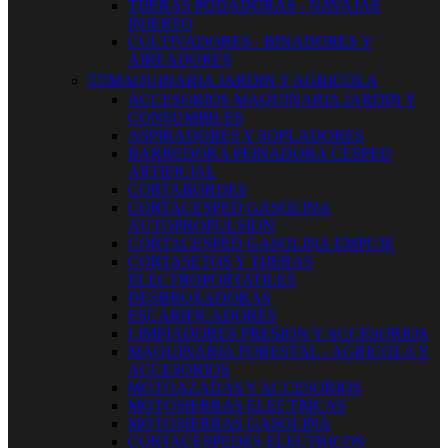
TIJERAS PODADORAS - NAVAJAS
INJERTO
CULTIVADORES - BINADORES Y
AIREADORES


MAQUINARIA JARDIN Y AGRICOLA
ACCESORIOS MAQUINARIA JARDIN Y
CONSUMIBLES
ASPIRADORES Y SOPLADORES
BARREDORA PEINADORA CESPED
ARTIFICIAL
CORTABORDES
CORTACESPED GASOLINA
AUTOPROPULSION
CORTACESPED GASOLINA EMPUJE
CORTASETOS Y TIJERAS
ELECTROPORTATILES
DESBROZADORAS
ESCARIFICADORES
LIMPIADORES PRESION Y ACCESORIOS
MAQUINARIA FORESTAL - AGRICOLA Y
ACCESORIOS
MOTOAZADAS Y ACCESORIOS
MOTOSIERRAS ELECTRICAS
MOTOSIERRAS GASOLINA
CORTACESPEDES ELECTRICOS