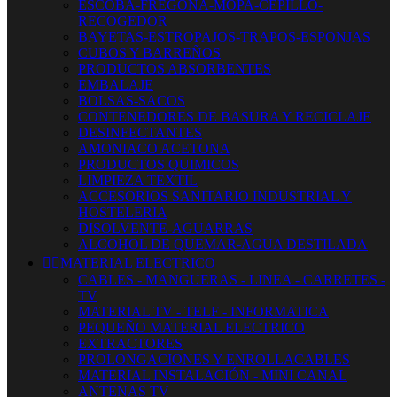
ESCOBA-FREGONA-MOPA-CEPILLO-
RECOGEDOR
BAYETAS-ESTROPAJOS-TRAPOS-ESPONJAS
CUBOS Y BARREÑOS
PRODUCTOS ABSORBENTES
EMBALAJE
BOLSAS-SACOS
CONTENEDORES DE BASURA Y RECICLAJE
DESINFECTANTES
AMONIACO ACETONA
PRODUCTOS QUIMICOS
LIMPIEZA TEXTIL
ACCESORIOS SANITARIO INDUSTRIAL Y
HOSTELERIA
DISOLVENTE-AGUARRAS
ALCOHOL DE QUEMAR-AGUA DESTILADA


MATERIAL ELECTRICO
CABLES - MANGUERAS - LINEA - CARRETES -
TV
MATERIAL TV - TELF - INFORMATICA
PEQUEÑO MATERIAL ELECTRICO
EXTRACTORES
PROLONGACIONES Y ENROLLACABLES
MATERIAL INSTALACIÓN - MINI CANAL
ANTENAS TV