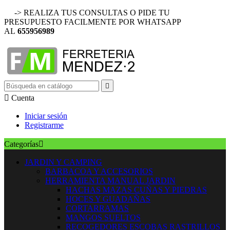
-> REALIZA TUS CONSULTAS O PIDE TU
PRESUPUESTO FACILMENTE POR WHATSAPP
AL
655956989


Cuenta
Iniciar sesión
Registrarme
Categorías

JARDIN Y CAMPING
BARBACOA Y ACCESORIOS
HERRAMIENTA MANUAL JARDIN
HACHAS MAZAS CUÑAS Y PIEDRAS
HOCES Y GUADAÑAS
CORTARRAMAS
MANGOS SUELTOS
RECOGEDORES ESCOBAS RASTRILLOS