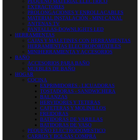
PEQUEÑO MATERIAL ELECTRICO
EXTRACTORES
PROLONGACIONES Y ENROLLACABLES
MATERIAL INSTALACIÓN - MINI CANAL
ANTENAS TV
PANTALLAS-DOWNLIGHTS LED
HERRAMIENTAS
CAJAS Y MALETINES CON HERRAMIENTAS
HERRAMIENTAS ELECTROPORTATILES
MINIHERRAMIENTA Y ACCESORIOS
BAÑO
ACCESORIOS PARA BAÑO
MUEBLES DE BAÑO
HOGAR
COCINA
EXPRIMIDORES - LICUADORAS
TOSTADORAS - SANDWICHERA
BALANZAS
HERVIDORES Y TETERAS
CAFETERAS Y MOLINILLOS
FREIDORAS
BATIDORAS DE VARILLAS
BATIDORAS DE VASO
PEQUEÑO ELECTRODOMESTICO
CARROS Y BOLSAS COMPRA