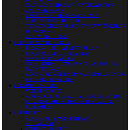
MATAMOSQUITOS Y AHUYENTADORES
CAMPING-PLAYA
LÁMINA ANTIHIERBA MANTAS Y
GEOTÉXTILES CULTIVO
TERMOMETROS VELETAS Y PLUVIÓMETROS
DE JARDÍN
COMPOSTADORES


PISCINAS Y QUIMICOS
JUEGOS - HINCHABLES Y RELAX
PISCINAS SUPERFICIE Y SPAS
PISCINAS INFLABLES
PRODUCTOS QUIMICOS Y CONSUMIBLES
PARA PISCINAS
ACCESORIOS DE PISCINA Y COMPLEMENTOS
FILTRACION PISCINA


CLIMATIZACION
VENTILADORES
AIRE ACONDICIONADO Y COMPLEMENTOS
HUMIDIFICADOR - DESUMIDIFICADOR -
IONIZADOR


PINTURA
ACCESORIOS PARA PINTURA
AGUAPLAST
PINTURA EN SPRAY