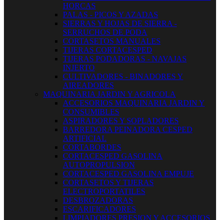
HORCAS
PALAS - PICOS Y AZADAS
SIERRAS Y HOJAS DE SIERRA -
SERRUCHOS DE PODA
CORTASETOS MANUALES
TIJERAS CORTACESPED
TIJERAS PODADORAS - NAVAJAS
INJERTO
CULTIVADORES - BINADORES Y
AIREADORES
MAQUINARIA JARDIN Y AGRICOLA
ACCESORIOS MAQUINARIA JARDIN Y
CONSUMIBLES
ASPIRADORES Y SOPLADORES
BARREDORA PEINADORA CESPED
ARTIFICIAL
CORTABORDES
CORTACESPED GASOLINA
AUTOPROPULSION
CORTACESPED GASOLINA EMPUJE
CORTASETOS Y TIJERAS
ELECTROPORTATILES
DESBROZADORAS
ESCARIFICADORES
LIMPIADORES PRESION Y ACCESORIOS