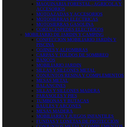
MAQUINARIA FORESTAL - AGRICOLA Y
ACCESORIOS
MOTOAZADAS Y ACCESORIOS
MOTOSIERRAS ELECTRICAS
MOTOSIERRAS GASOLINA
CORTACESPEDES ELECTRICOS
MOBILIARIO DE JARDIN Y CAMPING
CONFECCION MOBILIARIO JARDÍN Y
PISCINA
COJINES Y ALFOMBRAS
CARPAS Y TOLDOS DE SOMBREO
BANCOS
MOBILIARIO JARDIN
SILLAS Y SILLONES METAL
CONJUNTOS RESINA Y COMPLEMENTOS
MESAS METAL
BALANCINES
SILLAS Y SILLONES MADERA
PARASOLES Y PIES
TUMBONAS Y BUTACAS
BAULES Y ARCONES
MESAS MADERA
MOBILIARIO Y JUEGOS INFANTILES
FUNDAS Y LONETAS DE PROTECCIÓN
CONJUNTOS METAL Y COMPLEMENTOS