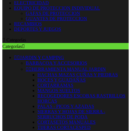
ELECTRICIDAD
EQUIPO DE PROTECCION INDIVIDUAL
GAFAS DE PROTECCION
GUANTES DE PROTECCION
RECAMBIOS
DEPORTES Y JUEGOS

Categorías
Categorías



JARDIN Y CAMPING
BARBACOA Y ACCESORIOS


HERRAMIENTA MANUAL JARDIN
HACHAS MAZAS CUÑAS Y PIEDRAS
HOCES Y GUADAÑAS
CORTARRAMAS
MANGOS SUELTOS
RECOGEDORES ESCOBAS RASTRILLOS
HORCAS
PALAS - PICOS Y AZADAS
SIERRAS Y HOJAS DE SIERRA -
SERRUCHOS DE PODA
CORTASETOS MANUALES
TIJERAS CORTACESPED