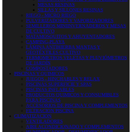
MESAS RESINAS
SILLAS Y SILLONES RESINAS
RIEGO - MICRO RIEGO
PULVERIZADORES Y VAPORIZADORES
SEMILLEROS MINIINVERNADEROS Y MESAS
DE CULTIVO
MATAMOSQUITOS Y AHUYENTADORES
CAMPING-PLAYA
LÁMINA ANTIHIERBA MANTAS Y
GEOTÉXTILES CULTIVO
TERMOMETROS VELETAS Y PLUVIÓMETROS
DE JARDÍN
COMPOSTADORES
PISCINAS Y QUIMICOS
JUEGOS - HINCHABLES Y RELAX
PISCINAS SUPERFICIE Y SPAS
PISCINAS INFLABLES
PRODUCTOS QUIMICOS Y CONSUMIBLES
PARA PISCINAS
ACCESORIOS DE PISCINA Y COMPLEMENTOS
FILTRACION PISCINA
CLIMATIZACION
VENTILADORES
AIRE ACONDICIONADO Y COMPLEMENTOS
HUMIDIFICADOR - DESUMIDIFICADOR -