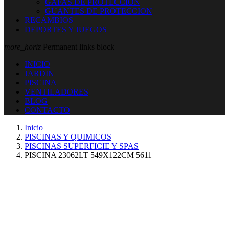
GAFAS DE PROTECCION
GUANTES DE PROTECCION
RECAMBIOS
DEPORTES Y JUEGOS
more_horiz
Permanent links block
INICIO
JARDIN
PISCINA
VENTILADORES
BLOG
CONTACTO
Inicio
PISCINAS Y QUIMICOS
PISCINAS SUPERFICIE Y SPAS
PISCINA 23062LT 549X122CM 5611