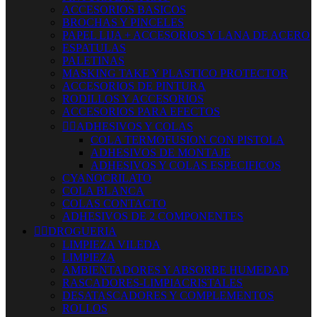
ACCESORIOS BASICOS
BROCHAS Y PINCELES
PAPEL LIJA + ACCESORIOS Y LANA DE ACERO
ESPATULAS
PALETINAS
MASKING TAKE Y PLASTICO PROTECTOR
ACCESORIOS DE PINTURA
RODILLOS Y ACCESORIOS
ACCESORIOS PARA EFECTOS


ADHESIVOS Y COLAS
COLA TERMOFUSION CON PISTOLA
ADHESIVOS DE MONTAJE
ADHESIVOS Y COLAS ESPECIFICOS
CYANOCRILATO
COLA BLANCA
COLAS CONTACTO
ADHESIVOS DE 2 COMPONENTES


DROGUERIA
LIMPIEZA VILEDA
LIMPIEZA
AMBIENTADORES Y ABSORBE HUMEDAD
RASCADORES-LIMPIACRISTALES
DESATASCADORES Y COMPLEMENTOS
ROLLOS