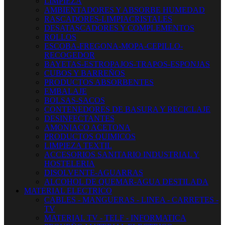
LIMPIEZA
AMBIENTADORES Y ABSORBE HUMEDAD
RASCADORES-LIMPIACRISTALES
DESATASCADORES Y COMPLEMENTOS
ROLLOS
ESCOBA-FREGONA-MOPA-CEPILLO-
RECOGEDOR
BAYETAS-ESTROPAJOS-TRAPOS-ESPONJAS
CUBOS Y BARREÑOS
PRODUCTOS ABSORBENTES
EMBALAJE
BOLSAS-SACOS
CONTENEDORES DE BASURA Y RECICLAJE
DESINFECTANTES
AMONIACO ACETONA
PRODUCTOS QUIMICOS
LIMPIEZA TEXTIL
ACCESORIOS SANITARIO INDUSTRIAL Y
HOSTELERIA
DISOLVENTE-AGUARRAS
ALCOHOL DE QUEMAR-AGUA DESTILADA
MATERIAL ELECTRICO
CABLES - MANGUERAS - LINEA - CARRETES -
TV
MATERIAL TV - TELF - INFORMATICA