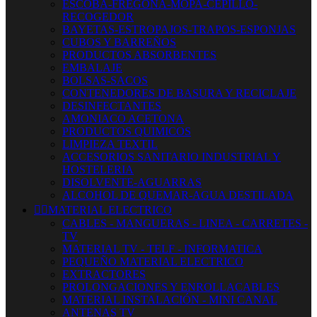
ESCOBA-FREGONA-MOPA-CEPILLO-
RECOGEDOR
BAYETAS-ESTROPAJOS-TRAPOS-ESPONJAS
CUBOS Y BARREÑOS
PRODUCTOS ABSORBENTES
EMBALAJE
BOLSAS-SACOS
CONTENEDORES DE BASURA Y RECICLAJE
DESINFECTANTES
AMONIACO ACETONA
PRODUCTOS QUIMICOS
LIMPIEZA TEXTIL
ACCESORIOS SANITARIO INDUSTRIAL Y
HOSTELERIA
DISOLVENTE-AGUARRAS
ALCOHOL DE QUEMAR-AGUA DESTILADA


MATERIAL ELECTRICO
CABLES - MANGUERAS - LINEA - CARRETES -
TV
MATERIAL TV - TELF - INFORMATICA
PEQUEÑO MATERIAL ELECTRICO
EXTRACTORES
PROLONGACIONES Y ENROLLACABLES
MATERIAL INSTALACIÓN - MINI CANAL
ANTENAS TV