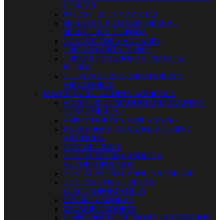
HORCAS
PALAS - PICOS Y AZADAS
SIERRAS Y HOJAS DE SIERRA -
SERRUCHOS DE PODA
CORTASETOS MANUALES
TIJERAS CORTACESPED
TIJERAS PODADORAS - NAVAJAS
INJERTO
CULTIVADORES - BINADORES Y
AIREADORES
MAQUINARIA JARDIN Y AGRICOLA
ACCESORIOS MAQUINARIA JARDIN Y
CONSUMIBLES
ASPIRADORES Y SOPLADORES
BARREDORA PEINADORA CESPED
ARTIFICIAL
CORTABORDES
CORTACESPED GASOLINA
AUTOPROPULSION
CORTACESPED GASOLINA EMPUJE
CORTASETOS Y TIJERAS
ELECTROPORTATILES
DESBROZADORAS
ESCARIFICADORES
LIMPIADORES PRESION Y ACCESORIOS