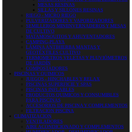
MESAS RESINAS
SILLAS Y SILLONES RESINAS
RIEGO - MICRO RIEGO
PULVERIZADORES Y VAPORIZADORES
SEMILLEROS MINIINVERNADEROS Y MESAS
DE CULTIVO
MATAMOSQUITOS Y AHUYENTADORES
CAMPING-PLAYA
LÁMINA ANTIHIERBA MANTAS Y
GEOTÉXTILES CULTIVO
TERMOMETROS VELETAS Y PLUVIÓMETROS
DE JARDÍN
COMPOSTADORES
PISCINAS Y QUIMICOS
JUEGOS - HINCHABLES Y RELAX
PISCINAS SUPERFICIE Y SPAS
PISCINAS INFLABLES
PRODUCTOS QUIMICOS Y CONSUMIBLES
PARA PISCINAS
ACCESORIOS DE PISCINA Y COMPLEMENTOS
FILTRACION PISCINA
CLIMATIZACION
VENTILADORES
AIRE ACONDICIONADO Y COMPLEMENTOS
HUMIDIFICADOR - DESUMIDIFICADOR -