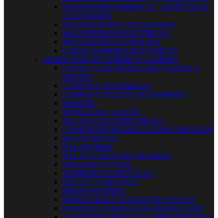
MAQUINARIA FORESTAL - AGRICOLA Y
ACCESORIOS
MOTOAZADAS Y ACCESORIOS
MOTOSIERRAS ELECTRICAS
MOTOSIERRAS GASOLINA
CORTACESPEDES ELECTRICOS
MOBILIARIO DE JARDIN Y CAMPING
CONFECCION MOBILIARIO JARDÍN Y
PISCINA
COJINES Y ALFOMBRAS
CARPAS Y TOLDOS DE SOMBREO
BANCOS
MOBILIARIO JARDIN
SILLAS Y SILLONES METAL
CONJUNTOS RESINA Y COMPLEMENTOS
MESAS METAL
BALANCINES
SILLAS Y SILLONES MADERA
PARASOLES Y PIES
TUMBONAS Y BUTACAS
BAULES Y ARCONES
MESAS MADERA
MOBILIARIO Y JUEGOS INFANTILES
FUNDAS Y LONETAS DE PROTECCIÓN
CONJUNTOS METAL Y COMPLEMENTOS