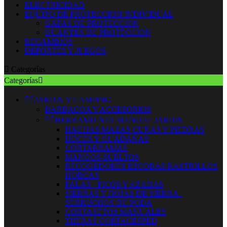
ELECTRICIDAD
EQUIPO DE PROTECCION INDIVIDUAL
GAFAS DE PROTECCION
GUANTES DE PROTECCION
RECAMBIOS
DEPORTES Y JUEGOS

Categorías
Categorías



JARDIN Y CAMPING
BARBACOA Y ACCESORIOS


HERRAMIENTA MANUAL JARDIN
HACHAS MAZAS CUÑAS Y PIEDRAS
HOCES Y GUADAÑAS
CORTARRAMAS
MANGOS SUELTOS
RECOGEDORES ESCOBAS RASTRILLOS
HORCAS
PALAS - PICOS Y AZADAS
SIERRAS Y HOJAS DE SIERRA -
SERRUCHOS DE PODA
CORTASETOS MANUALES
TIJERAS CORTACESPED