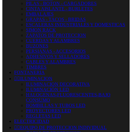
PILAS - BOTON - CARGADORES
CINTA AISLANTE - BURLETES
EMBALAJES
GRAPAS - TACOS - BRIDAS
ESCALERAS INDUSTRIALES Y DOMESTICAS
SIMON RACK
ZAPATOS DE PROTECCION
CUERDAS Y ALAMBRES
BUZONES
PERSIANAS - ACCESORIOS
ADHESIVOS Y SELLADORES
CABLES Y ALAMBRES
TIMBRES
FONTANERIA


ILUMINACION
ILUMINACION DECORATIVA
ILUMINACIÓN LED
HALOGENAS-FLUORESCENTES-BAJO
CONSUMO
BOMBILLAS Y TUBOS LED
PROYECTORES LED
REGLETAS LED
ELECTRICIDAD


EQUIPO DE PROTECCION INDIVIDUAL