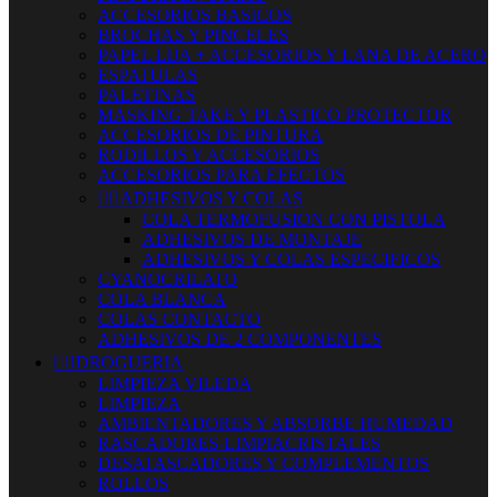
ACCESORIOS BASICOS
BROCHAS Y PINCELES
PAPEL LIJA + ACCESORIOS Y LANA DE ACERO
ESPATULAS
PALETINAS
MASKING TAKE Y PLASTICO PROTECTOR
ACCESORIOS DE PINTURA
RODILLOS Y ACCESORIOS
ACCESORIOS PARA EFECTOS


ADHESIVOS Y COLAS
COLA TERMOFUSION CON PISTOLA
ADHESIVOS DE MONTAJE
ADHESIVOS Y COLAS ESPECIFICOS
CYANOCRILATO
COLA BLANCA
COLAS CONTACTO
ADHESIVOS DE 2 COMPONENTES


DROGUERIA
LIMPIEZA VILEDA
LIMPIEZA
AMBIENTADORES Y ABSORBE HUMEDAD
RASCADORES-LIMPIACRISTALES
DESATASCADORES Y COMPLEMENTOS
ROLLOS