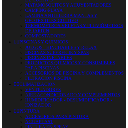
MATAMOSQUITOS Y AHUYENTADORES
CAMPING-PLAYA
LÁMINA ANTIHIERBA MANTAS Y
GEOTÉXTILES CULTIVO
TERMOMETROS VELETAS Y PLUVIÓMETROS
DE JARDÍN
COMPOSTADORES


PISCINAS Y QUIMICOS
JUEGOS - HINCHABLES Y RELAX
PISCINAS SUPERFICIE Y SPAS
PISCINAS INFLABLES
PRODUCTOS QUIMICOS Y CONSUMIBLES
PARA PISCINAS
ACCESORIOS DE PISCINA Y COMPLEMENTOS
FILTRACION PISCINA


CLIMATIZACION
VENTILADORES
AIRE ACONDICIONADO Y COMPLEMENTOS
HUMIDIFICADOR - DESUMIDIFICADOR -
IONIZADOR


PINTURA
ACCESORIOS PARA PINTURA
AGUAPLAST
PINTURA EN SPRAY