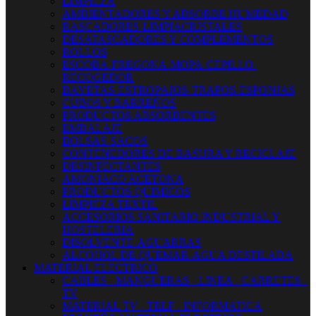
LIMPIEZA
AMBIENTADORES Y ABSORBE HUMEDAD
RASCADORES-LIMPIACRISTALES
DESATASCADORES Y COMPLEMENTOS
ROLLOS
ESCOBA-FREGONA-MOPA-CEPILLO-
RECOGEDOR
BAYETAS-ESTROPAJOS-TRAPOS-ESPONJAS
CUBOS Y BARREÑOS
PRODUCTOS ABSORBENTES
EMBALAJE
BOLSAS-SACOS
CONTENEDORES DE BASURA Y RECICLAJE
DESINFECTANTES
AMONIACO ACETONA
PRODUCTOS QUIMICOS
LIMPIEZA TEXTIL
ACCESORIOS SANITARIO INDUSTRIAL Y
HOSTELERIA
DISOLVENTE-AGUARRAS
ALCOHOL DE QUEMAR-AGUA DESTILADA
MATERIAL ELECTRICO
CABLES - MANGUERAS - LINEA - CARRETES -
TV
MATERIAL TV - TELF - INFORMATICA