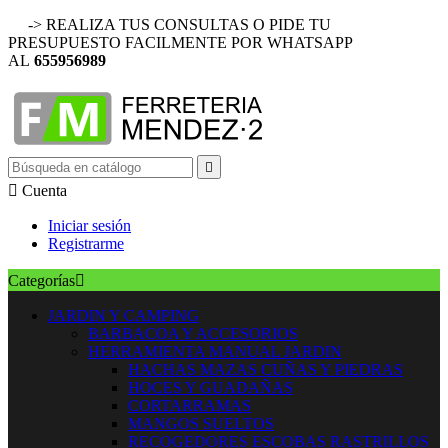
-> REALIZA TUS CONSULTAS O PIDE TU
PRESUPUESTO FACILMENTE POR WHATSAPP
AL
655956989


Cuenta
Iniciar sesión
Registrarme
Categorías

JARDIN Y CAMPING
BARBACOA Y ACCESORIOS
HERRAMIENTA MANUAL JARDIN
HACHAS MAZAS CUÑAS Y PIEDRAS
HOCES Y GUADAÑAS
CORTARRAMAS
MANGOS SUELTOS
RECOGEDORES ESCOBAS RASTRILLOS