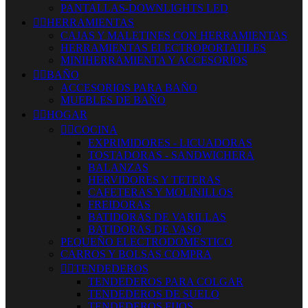
PANTALLAS-DOWNLIGHTS LED


HERRAMIENTAS
CAJAS Y MALETINES CON HERRAMIENTAS
HERRAMIENTAS ELECTROPORTATILES
MINIHERRAMIENTA Y ACCESORIOS


BAÑO
ACCESORIOS PARA BAÑO
MUEBLES DE BAÑO


HOGAR


COCINA
EXPRIMIDORES - LICUADORAS
TOSTADORAS - SANDWICHERA
BALANZAS
HERVIDORES Y TETERAS
CAFETERAS Y MOLINILLOS
FREIDORAS
BATIDORAS DE VARILLAS
BATIDORAS DE VASO
PEQUEÑO ELECTRODOMESTICO
CARROS Y BOLSAS COMPRA


TENDEDEROS
TENDEDEROS PARA COLGAR
TENDEDEROS DE SUELO
TENDEDEROS FIJOS