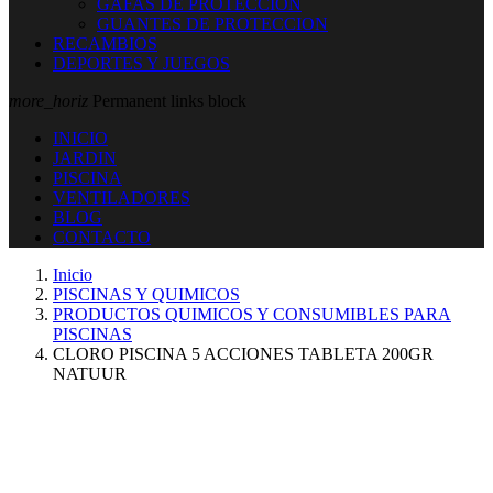
GAFAS DE PROTECCION
GUANTES DE PROTECCION
RECAMBIOS
DEPORTES Y JUEGOS
more_horiz
Permanent links block
INICIO
JARDIN
PISCINA
VENTILADORES
BLOG
CONTACTO
Inicio
PISCINAS Y QUIMICOS
PRODUCTOS QUIMICOS Y CONSUMIBLES PARA
PISCINAS
CLORO PISCINA 5 ACCIONES TABLETA 200GR
NATUUR