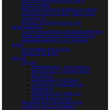
PEQUEÑO MATERIAL ELECTRICO
EXTRACTORES
PROLONGACIONES Y ENROLLACABLES
MATERIAL INSTALACIÓN - MINI CANAL
ANTENAS TV
PANTALLAS-DOWNLIGHTS LED
HERRAMIENTAS
CAJAS Y MALETINES CON HERRAMIENTAS
HERRAMIENTAS ELECTROPORTATILES
MINIHERRAMIENTA Y ACCESORIOS
BAÑO
ACCESORIOS PARA BAÑO
MUEBLES DE BAÑO
HOGAR
COCINA
EXPRIMIDORES - LICUADORAS
TOSTADORAS - SANDWICHERA
BALANZAS
HERVIDORES Y TETERAS
CAFETERAS Y MOLINILLOS
FREIDORAS
BATIDORAS DE VARILLAS
BATIDORAS DE VASO
PEQUEÑO ELECTRODOMESTICO
CARROS Y BOLSAS COMPRA