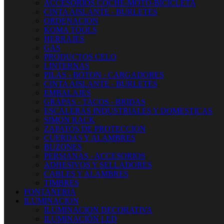
ACCESORIOS COCHE-MOTO-BICICLETA
CINTA AISLANTE - BURLETES
ORDENACION
KOMA TOOLS
HERRAJES
GAS
PRODUCTOS CELO
LINTERNAS
PILAS - BOTON - CARGADORES
CINTA AISLANTE - BURLETES
EMBALAJES
GRAPAS - TACOS - BRIDAS
ESCALERAS INDUSTRIALES Y DOMESTICAS
SIMON RACK
ZAPATOS DE PROTECCION
CUERDAS Y ALAMBRES
BUZONES
PERSIANAS - ACCESORIOS
ADHESIVOS Y SELLADORES
CABLES Y ALAMBRES
TIMBRES
FONTANERIA
ILUMINACION
ILUMINACION DECORATIVA
ILUMINACIÓN LED