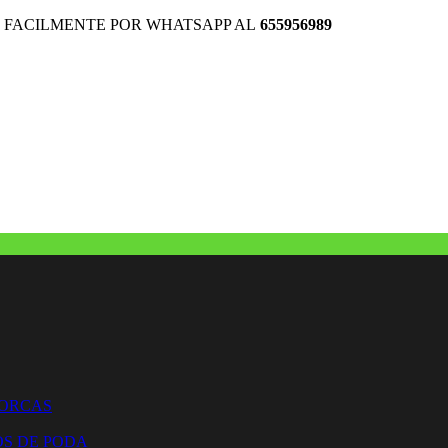
 FACILMENTE POR WHATSAPP AL
655956989
HORCAS
OS DE PODA