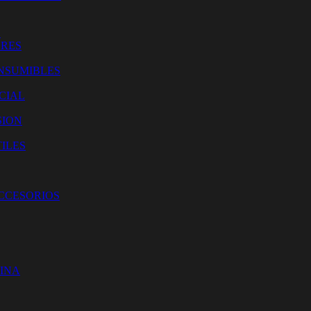
O
ORES
NSUMIBLES
CIAL
SION
ILES
ACCESORIOS
CINA