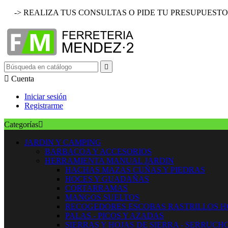
-> REALIZA TUS CONSULTAS O PIDE TU PRESUPUESTO


Cuenta
Iniciar sesión
Registrarme
Categorías

JARDIN Y CAMPING
BARBACOA Y ACCESORIOS
HERRAMIENTA MANUAL JARDIN
HACHAS MAZAS CUÑAS Y PIEDRAS
HOCES Y GUADAÑAS
CORTARRAMAS
MANGOS SUELTOS
RECOGEDORES ESCOBAS RASTRILLOS 
PALAS - PICOS Y AZADAS
SIERRAS Y HOJAS DE SIERRA - SERRUCH