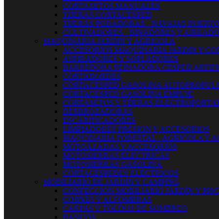
CORTASETOS MANUALES
TIJERAS CORTACESPED
TIJERAS PODADORAS - NAVAJAS INJERT
CULTIVADORES - BINADORES Y AIREAD
MAQUINARIA JARDIN Y AGRICOLA
ACCESORIOS MAQUINARIA JARDIN Y CO
ASPIRADORES Y SOPLADORES
BARREDORA PEINADORA CESPED ARTIFI
CORTABORDES
CORTACESPED GASOLINA AUTOPROPUL
CORTACESPED GASOLINA EMPUJE
CORTASETOS Y TIJERAS ELECTROPORTAT
DESBROZADORAS
ESCARIFICADORES
LIMPIADORES PRESION Y ACCESORIOS
MAQUINARIA FORESTAL - AGRICOLA Y 
MOTOAZADAS Y ACCESORIOS
MOTOSIERRAS ELECTRICAS
MOTOSIERRAS GASOLINA
CORTACESPEDES ELECTRICOS
MOBILIARIO DE JARDIN Y CAMPING
CONFECCION MOBILIARIO JARDÍN Y PIS
COJINES Y ALFOMBRAS
CARPAS Y TOLDOS DE SOMBREO
BANCOS