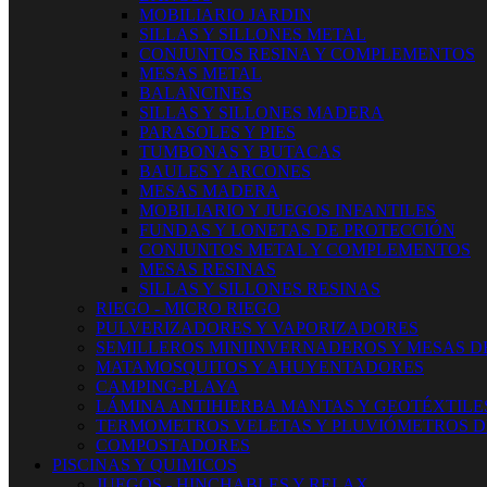
MOBILIARIO JARDIN
SILLAS Y SILLONES METAL
CONJUNTOS RESINA Y COMPLEMENTOS
MESAS METAL
BALANCINES
SILLAS Y SILLONES MADERA
PARASOLES Y PIES
TUMBONAS Y BUTACAS
BAULES Y ARCONES
MESAS MADERA
MOBILIARIO Y JUEGOS INFANTILES
FUNDAS Y LONETAS DE PROTECCIÓN
CONJUNTOS METAL Y COMPLEMENTOS
MESAS RESINAS
SILLAS Y SILLONES RESINAS
RIEGO - MICRO RIEGO
PULVERIZADORES Y VAPORIZADORES
SEMILLEROS MINIINVERNADEROS Y MESAS D
MATAMOSQUITOS Y AHUYENTADORES
CAMPING-PLAYA
LÁMINA ANTIHIERBA MANTAS Y GEOTÉXTILE
TERMOMETROS VELETAS Y PLUVIÓMETROS D
COMPOSTADORES
PISCINAS Y QUIMICOS
JUEGOS - HINCHABLES Y RELAX