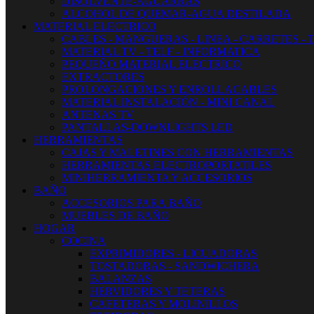
DISOLVENTE-AGUARRAS
ALCOHOL DE QUEMAR-AGUA DESTILADA
MATERIAL ELECTRICO
CABLES - MANGUERAS - LINEA - CARRETES - 
MATERIAL TV - TELF - INFORMATICA
PEQUEÑO MATERIAL ELECTRICO
EXTRACTORES
PROLONGACIONES Y ENROLLACABLES
MATERIAL INSTALACIÓN - MINI CANAL
ANTENAS TV
PANTALLAS-DOWNLIGHTS LED
HERRAMIENTAS
CAJAS Y MALETINES CON HERRAMIENTAS
HERRAMIENTAS ELECTROPORTATILES
MINIHERRAMIENTA Y ACCESORIOS
BAÑO
ACCESORIOS PARA BAÑO
MUEBLES DE BAÑO
HOGAR
COCINA
EXPRIMIDORES - LICUADORAS
TOSTADORAS - SANDWICHERA
BALANZAS
HERVIDORES Y TETERAS
CAFETERAS Y MOLINILLOS