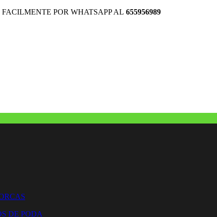
 FACILMENTE POR WHATSAPP AL
655956989
HORCAS
OS DE PODA