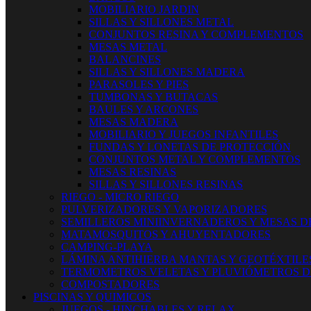
MOBILIARIO JARDIN
SILLAS Y SILLONES METAL
CONJUNTOS RESINA Y COMPLEMENTOS
MESAS METAL
BALANCINES
SILLAS Y SILLONES MADERA
PARASOLES Y PIES
TUMBONAS Y BUTACAS
BAULES Y ARCONES
MESAS MADERA
MOBILIARIO Y JUEGOS INFANTILES
FUNDAS Y LONETAS DE PROTECCIÓN
CONJUNTOS METAL Y COMPLEMENTOS
MESAS RESINAS
SILLAS Y SILLONES RESINAS
RIEGO - MICRO RIEGO
PULVERIZADORES Y VAPORIZADORES
SEMILLEROS MINIINVERNADEROS Y MESAS D
MATAMOSQUITOS Y AHUYENTADORES
CAMPING-PLAYA
LÁMINA ANTIHIERBA MANTAS Y GEOTÉXTILE
TERMOMETROS VELETAS Y PLUVIÓMETROS D
COMPOSTADORES
PISCINAS Y QUIMICOS
JUEGOS - HINCHABLES Y RELAX