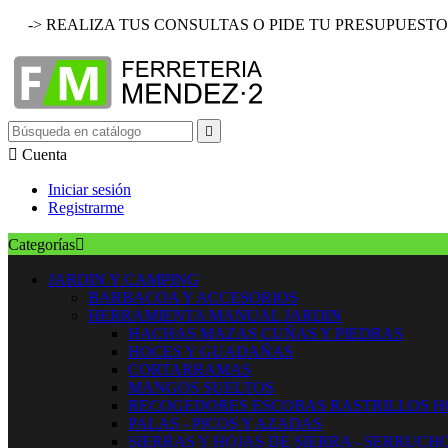
-> REALIZA TUS CONSULTAS O PIDE TU PRESUPUESTO


Cuenta
Iniciar sesión
Registrarme
Categorías

JARDIN Y CAMPING
BARBACOA Y ACCESORIOS
HERRAMIENTA MANUAL JARDIN
HACHAS MAZAS CUÑAS Y PIEDRAS
HOCES Y GUADAÑAS
CORTARRAMAS
MANGOS SUELTOS
RECOGEDORES ESCOBAS RASTRILLOS 
PALAS - PICOS Y AZADAS
SIERRAS Y HOJAS DE SIERRA - SERRUCH