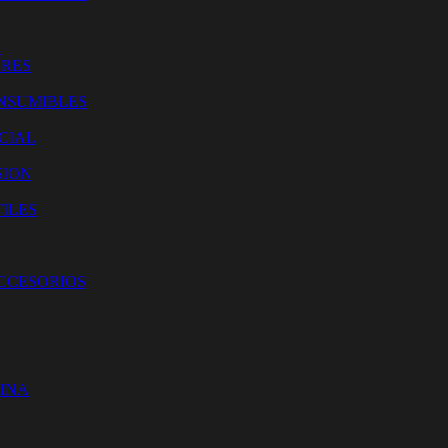
O
ORES
NSUMIBLES
CIAL
SION
ILES
ACCESORIOS
CINA