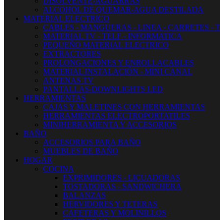
DISOLVENTE-AGUARRAS
ALCOHOL DE QUEMAR-AGUA DESTILADA
MATERIAL ELECTRICO
CABLES - MANGUERAS - LINEA - CARRETES - 
MATERIAL TV - TELF - INFORMATICA
PEQUEÑO MATERIAL ELECTRICO
EXTRACTORES
PROLONGACIONES Y ENROLLACABLES
MATERIAL INSTALACIÓN - MINI CANAL
ANTENAS TV
PANTALLAS-DOWNLIGHTS LED
HERRAMIENTAS
CAJAS Y MALETINES CON HERRAMIENTAS
HERRAMIENTAS ELECTROPORTATILES
MINIHERRAMIENTA Y ACCESORIOS
BAÑO
ACCESORIOS PARA BAÑO
MUEBLES DE BAÑO
HOGAR
COCINA
EXPRIMIDORES - LICUADORAS
TOSTADORAS - SANDWICHERA
BALANZAS
HERVIDORES Y TETERAS
CAFETERAS Y MOLINILLOS