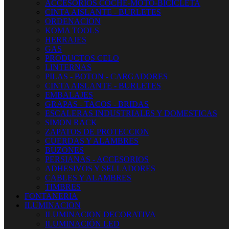
ACCESORIOS COCHE-MOTO-BICICLETA
CINTA AISLANTE - BURLETES
ORDENACION
KOMA TOOLS
HERRAJES
GAS
PRODUCTOS CELO
LINTERNAS
PILAS - BOTON - CARGADORES
CINTA AISLANTE - BURLETES
EMBALAJES
GRAPAS - TACOS - BRIDAS
ESCALERAS INDUSTRIALES Y DOMESTICAS
SIMON RACK
ZAPATOS DE PROTECCION
CUERDAS Y ALAMBRES
BUZONES
PERSIANAS - ACCESORIOS
ADHESIVOS Y SELLADORES
CABLES Y ALAMBRES
TIMBRES
FONTANERIA
ILUMINACION
ILUMINACION DECORATIVA
ILUMINACIÓN LED