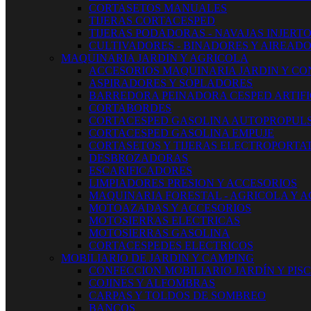
CORTASETOS MANUALES
TIJERAS CORTACESPED
TIJERAS PODADORAS - NAVAJAS INJERT
CULTIVADORES - BINADORES Y AIREAD
MAQUINARIA JARDIN Y AGRICOLA
ACCESORIOS MAQUINARIA JARDIN Y CO
ASPIRADORES Y SOPLADORES
BARREDORA PEINADORA CESPED ARTIFI
CORTABORDES
CORTACESPED GASOLINA AUTOPROPUL
CORTACESPED GASOLINA EMPUJE
CORTASETOS Y TIJERAS ELECTROPORTAT
DESBROZADORAS
ESCARIFICADORES
LIMPIADORES PRESION Y ACCESORIOS
MAQUINARIA FORESTAL - AGRICOLA Y 
MOTOAZADAS Y ACCESORIOS
MOTOSIERRAS ELECTRICAS
MOTOSIERRAS GASOLINA
CORTACESPEDES ELECTRICOS
MOBILIARIO DE JARDIN Y CAMPING
CONFECCION MOBILIARIO JARDÍN Y PIS
COJINES Y ALFOMBRAS
CARPAS Y TOLDOS DE SOMBREO
BANCOS