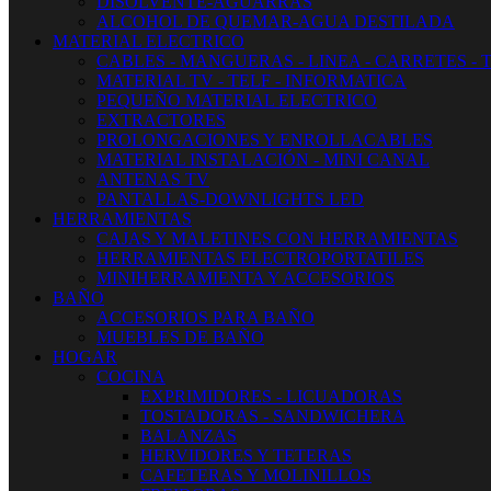
DISOLVENTE-AGUARRAS
ALCOHOL DE QUEMAR-AGUA DESTILADA
MATERIAL ELECTRICO
CABLES - MANGUERAS - LINEA - CARRETES - 
MATERIAL TV - TELF - INFORMATICA
PEQUEÑO MATERIAL ELECTRICO
EXTRACTORES
PROLONGACIONES Y ENROLLACABLES
MATERIAL INSTALACIÓN - MINI CANAL
ANTENAS TV
PANTALLAS-DOWNLIGHTS LED
HERRAMIENTAS
CAJAS Y MALETINES CON HERRAMIENTAS
HERRAMIENTAS ELECTROPORTATILES
MINIHERRAMIENTA Y ACCESORIOS
BAÑO
ACCESORIOS PARA BAÑO
MUEBLES DE BAÑO
HOGAR
COCINA
EXPRIMIDORES - LICUADORAS
TOSTADORAS - SANDWICHERA
BALANZAS
HERVIDORES Y TETERAS
CAFETERAS Y MOLINILLOS