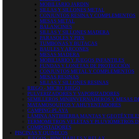
MOBILIARIO JARDIN
SILLAS Y SILLONES METAL
CONJUNTOS RESINA Y COMPLEMENTOS
MESAS METAL
BALANCINES
SILLAS Y SILLONES MADERA
PARASOLES Y PIES
TUMBONAS Y BUTACAS
BAULES Y ARCONES
MESAS MADERA
MOBILIARIO Y JUEGOS INFANTILES
FUNDAS Y LONETAS DE PROTECCIÓN
CONJUNTOS METAL Y COMPLEMENTOS
MESAS RESINAS
SILLAS Y SILLONES RESINAS
RIEGO - MICRO RIEGO
PULVERIZADORES Y VAPORIZADORES
SEMILLEROS MINIINVERNADEROS Y MESAS D
MATAMOSQUITOS Y AHUYENTADORES
CAMPING-PLAYA
LÁMINA ANTIHIERBA MANTAS Y GEOTÉXTILE
TERMOMETROS VELETAS Y PLUVIÓMETROS D
COMPOSTADORES
PISCINAS Y QUIMICOS
JUEGOS - HINCHABLES Y RELAX