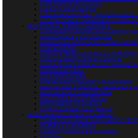
CORTASETOS MANUALES
TIJERAS CORTACESPED
TIJERAS PODADORAS - NAVAJAS INJERT
CULTIVADORES - BINADORES Y AIREAD
MAQUINARIA JARDIN Y AGRICOLA
ACCESORIOS MAQUINARIA JARDIN Y CO
ASPIRADORES Y SOPLADORES
BARREDORA PEINADORA CESPED ARTIFI
CORTABORDES
CORTACESPED GASOLINA AUTOPROPUL
CORTACESPED GASOLINA EMPUJE
CORTASETOS Y TIJERAS ELECTROPORTAT
DESBROZADORAS
ESCARIFICADORES
LIMPIADORES PRESION Y ACCESORIOS
MAQUINARIA FORESTAL - AGRICOLA Y 
MOTOAZADAS Y ACCESORIOS
MOTOSIERRAS ELECTRICAS
MOTOSIERRAS GASOLINA
CORTACESPEDES ELECTRICOS
MOBILIARIO DE JARDIN Y CAMPING
CONFECCION MOBILIARIO JARDÍN Y PIS
COJINES Y ALFOMBRAS
CARPAS Y TOLDOS DE SOMBREO
BANCOS