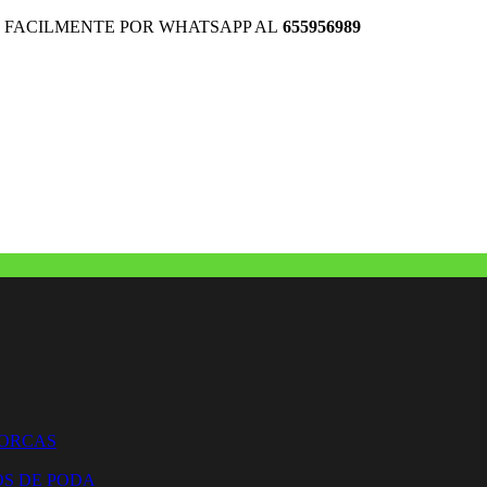
 FACILMENTE POR WHATSAPP AL
655956989
HORCAS
OS DE PODA