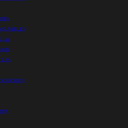
O
ORES
NSUMIBLES
CIAL
SION
ILES
ACCESORIOS
CINA