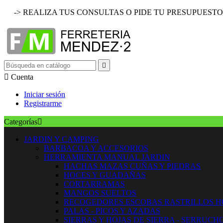
-> REALIZA TUS CONSULTAS O PIDE TU PRESUPUESTO


Cuenta
Iniciar sesión
Registrarme
Categorías

JARDIN Y CAMPING
BARBACOA Y ACCESORIOS
HERRAMIENTA MANUAL JARDIN
HACHAS MAZAS CUÑAS Y PIEDRAS
HOCES Y GUADAÑAS
CORTARRAMAS
MANGOS SUELTOS
RECOGEDORES ESCOBAS RASTRILLOS 
PALAS - PICOS Y AZADAS
SIERRAS Y HOJAS DE SIERRA - SERRUCH