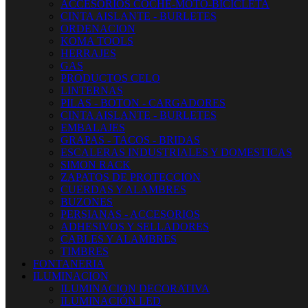
ACCESORIOS COCHE-MOTO-BICICLETA
CINTA AISLANTE - BURLETES
ORDENACION
KOMA TOOLS
HERRAJES
GAS
PRODUCTOS CELO
LINTERNAS
PILAS - BOTON - CARGADORES
CINTA AISLANTE - BURLETES
EMBALAJES
GRAPAS - TACOS - BRIDAS
ESCALERAS INDUSTRIALES Y DOMESTICAS
SIMON RACK
ZAPATOS DE PROTECCION
CUERDAS Y ALAMBRES
BUZONES
PERSIANAS - ACCESORIOS
ADHESIVOS Y SELLADORES
CABLES Y ALAMBRES
TIMBRES
FONTANERIA
ILUMINACION
ILUMINACION DECORATIVA
ILUMINACIÓN LED