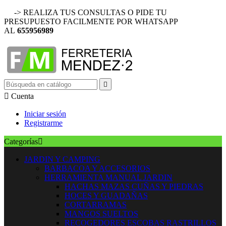
-> REALIZA TUS CONSULTAS O PIDE TU
PRESUPUESTO FACILMENTE POR WHATSAPP
AL
655956989


Cuenta
Iniciar sesión
Registrarme
Categorías

JARDIN Y CAMPING
BARBACOA Y ACCESORIOS
HERRAMIENTA MANUAL JARDIN
HACHAS MAZAS CUÑAS Y PIEDRAS
HOCES Y GUADAÑAS
CORTARRAMAS
MANGOS SUELTOS
RECOGEDORES ESCOBAS RASTRILLOS