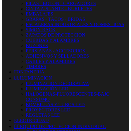
PILAS - BOTON - CARGADORES
CINTA AISLANTE - BURLETES
EMBALAJES
GRAPAS - TACOS - BRIDAS
ESCALERAS INDUSTRIALES Y DOMESTICAS
SIMON RACK
ZAPATOS DE PROTECCION
CUERDAS Y ALAMBRES
BUZONES
PERSIANAS - ACCESORIOS
ADHESIVOS Y SELLADORES
CABLES Y ALAMBRES
TIMBRES
FONTANERIA


ILUMINACION
ILUMINACION DECORATIVA
ILUMINACIÓN LED
HALOGENAS-FLUORESCENTES-BAJO
CONSUMO
BOMBILLAS Y TUBOS LED
PROYECTORES LED
REGLETAS LED
ELECTRICIDAD


EQUIPO DE PROTECCION INDIVIDUAL