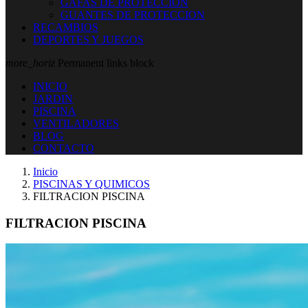
GAFAS DE PROTECCION
GUANTES DE PROTECCION
RECAMBIOS
DEPORTES Y JUEGOS
more_horiz
Permanent links block
INICIO
JARDIN
PISCINA
VENTILADORES
BLOG
CONTACTO
Inicio
PISCINAS Y QUIMICOS
FILTRACION PISCINA
FILTRACION PISCINA