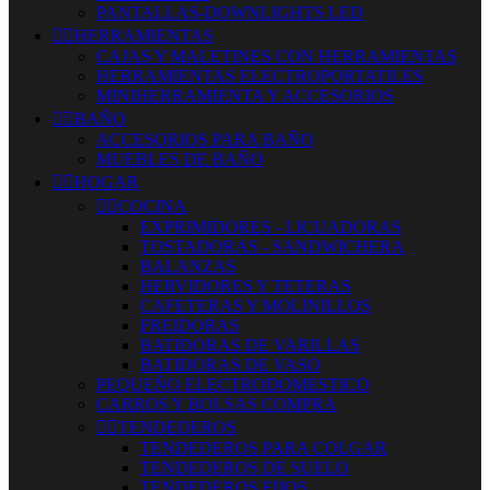
PANTALLAS-DOWNLIGHTS LED


HERRAMIENTAS
CAJAS Y MALETINES CON HERRAMIENTAS
HERRAMIENTAS ELECTROPORTATILES
MINIHERRAMIENTA Y ACCESORIOS


BAÑO
ACCESORIOS PARA BAÑO
MUEBLES DE BAÑO


HOGAR


COCINA
EXPRIMIDORES - LICUADORAS
TOSTADORAS - SANDWICHERA
BALANZAS
HERVIDORES Y TETERAS
CAFETERAS Y MOLINILLOS
FREIDORAS
BATIDORAS DE VARILLAS
BATIDORAS DE VASO
PEQUEÑO ELECTRODOMESTICO
CARROS Y BOLSAS COMPRA


TENDEDEROS
TENDEDEROS PARA COLGAR
TENDEDEROS DE SUELO
TENDEDEROS FIJOS