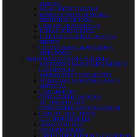
HORCAS
PALAS - PICOS Y AZADAS
SIERRAS Y HOJAS DE SIERRA -
SERRUCHOS DE PODA
CORTASETOS MANUALES
TIJERAS CORTACESPED
TIJERAS PODADORAS - NAVAJAS
INJERTO
CULTIVADORES - BINADORES Y
AIREADORES
MAQUINARIA JARDIN Y AGRICOLA
ACCESORIOS MAQUINARIA JARDIN Y
CONSUMIBLES
ASPIRADORES Y SOPLADORES
BARREDORA PEINADORA CESPED
ARTIFICIAL
CORTABORDES
CORTACESPED GASOLINA
AUTOPROPULSION
CORTACESPED GASOLINA EMPUJE
CORTASETOS Y TIJERAS
ELECTROPORTATILES
DESBROZADORAS
ESCARIFICADORES
LIMPIADORES PRESION Y ACCESORIOS