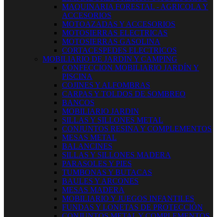
MAQUINARIA FORESTAL - AGRICOLA Y
ACCESORIOS
MOTOAZADAS Y ACCESORIOS
MOTOSIERRAS ELECTRICAS
MOTOSIERRAS GASOLINA
CORTACESPEDES ELECTRICOS
MOBILIARIO DE JARDIN Y CAMPING
CONFECCION MOBILIARIO JARDÍN Y
PISCINA
COJINES Y ALFOMBRAS
CARPAS Y TOLDOS DE SOMBREO
BANCOS
MOBILIARIO JARDIN
SILLAS Y SILLONES METAL
CONJUNTOS RESINA Y COMPLEMENTOS
MESAS METAL
BALANCINES
SILLAS Y SILLONES MADERA
PARASOLES Y PIES
TUMBONAS Y BUTACAS
BAULES Y ARCONES
MESAS MADERA
MOBILIARIO Y JUEGOS INFANTILES
FUNDAS Y LONETAS DE PROTECCIÓN
CONJUNTOS METAL Y COMPLEMENTOS