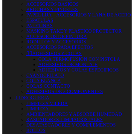
ACCESORIOS BASICOS
BROCHAS Y PINCELES
PAPEL LIJA + ACCESORIOS Y LANA DE ACERO
ESPATULAS
PALETINAS
MASKING TAKE Y PLASTICO PROTECTOR
ACCESORIOS DE PINTURA
RODILLOS Y ACCESORIOS
ACCESORIOS PARA EFECTOS


ADHESIVOS Y COLAS
COLA TERMOFUSION CON PISTOLA
ADHESIVOS DE MONTAJE
ADHESIVOS Y COLAS ESPECIFICOS
CYANOCRILATO
COLA BLANCA
COLAS CONTACTO
ADHESIVOS DE 2 COMPONENTES


DROGUERIA
LIMPIEZA VILEDA
LIMPIEZA
AMBIENTADORES Y ABSORBE HUMEDAD
RASCADORES-LIMPIACRISTALES
DESATASCADORES Y COMPLEMENTOS
ROLLOS