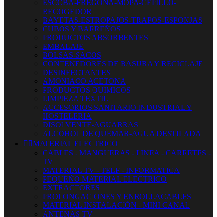
ESCOBA-FREGONA-MOPA-CEPILLO-
RECOGEDOR
BAYETAS-ESTROPAJOS-TRAPOS-ESPONJAS
CUBOS Y BARREÑOS
PRODUCTOS ABSORBENTES
EMBALAJE
BOLSAS-SACOS
CONTENEDORES DE BASURA Y RECICLAJE
DESINFECTANTES
AMONIACO ACETONA
PRODUCTOS QUIMICOS
LIMPIEZA TEXTIL
ACCESORIOS SANITARIO INDUSTRIAL Y
HOSTELERIA
DISOLVENTE-AGUARRAS
ALCOHOL DE QUEMAR-AGUA DESTILADA


MATERIAL ELECTRICO
CABLES - MANGUERAS - LINEA - CARRETES -
TV
MATERIAL TV - TELF - INFORMATICA
PEQUEÑO MATERIAL ELECTRICO
EXTRACTORES
PROLONGACIONES Y ENROLLACABLES
MATERIAL INSTALACIÓN - MINI CANAL
ANTENAS TV