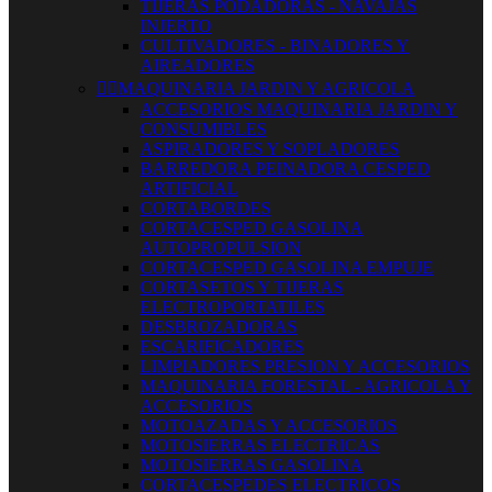
TIJERAS PODADORAS - NAVAJAS
INJERTO
CULTIVADORES - BINADORES Y
AIREADORES


MAQUINARIA JARDIN Y AGRICOLA
ACCESORIOS MAQUINARIA JARDIN Y
CONSUMIBLES
ASPIRADORES Y SOPLADORES
BARREDORA PEINADORA CESPED
ARTIFICIAL
CORTABORDES
CORTACESPED GASOLINA
AUTOPROPULSION
CORTACESPED GASOLINA EMPUJE
CORTASETOS Y TIJERAS
ELECTROPORTATILES
DESBROZADORAS
ESCARIFICADORES
LIMPIADORES PRESION Y ACCESORIOS
MAQUINARIA FORESTAL - AGRICOLA Y
ACCESORIOS
MOTOAZADAS Y ACCESORIOS
MOTOSIERRAS ELECTRICAS
MOTOSIERRAS GASOLINA
CORTACESPEDES ELECTRICOS