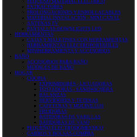
PEQUEÑO MATERIAL ELECTRICO
EXTRACTORES
PROLONGACIONES Y ENROLLACABLES
MATERIAL INSTALACIÓN - MINI CANAL
ANTENAS TV
PANTALLAS-DOWNLIGHTS LED
HERRAMIENTAS
CAJAS Y MALETINES CON HERRAMIENTAS
HERRAMIENTAS ELECTROPORTATILES
MINIHERRAMIENTA Y ACCESORIOS
BAÑO
ACCESORIOS PARA BAÑO
MUEBLES DE BAÑO
HOGAR
COCINA
EXPRIMIDORES - LICUADORAS
TOSTADORAS - SANDWICHERA
BALANZAS
HERVIDORES Y TETERAS
CAFETERAS Y MOLINILLOS
FREIDORAS
BATIDORAS DE VARILLAS
BATIDORAS DE VASO
PEQUEÑO ELECTRODOMESTICO
CARROS Y BOLSAS COMPRA