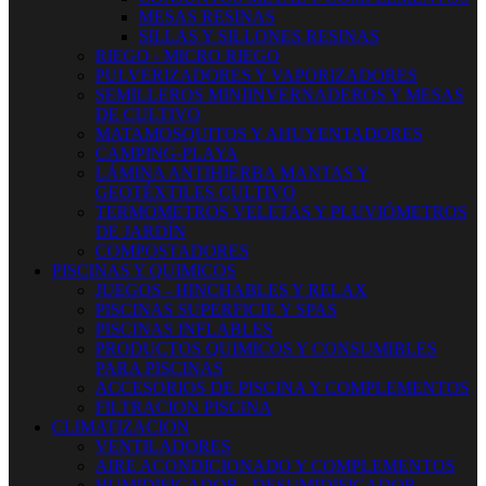
MESAS RESINAS
SILLAS Y SILLONES RESINAS
RIEGO - MICRO RIEGO
PULVERIZADORES Y VAPORIZADORES
SEMILLEROS MINIINVERNADEROS Y MESAS
DE CULTIVO
MATAMOSQUITOS Y AHUYENTADORES
CAMPING-PLAYA
LÁMINA ANTIHIERBA MANTAS Y
GEOTÉXTILES CULTIVO
TERMOMETROS VELETAS Y PLUVIÓMETROS
DE JARDÍN
COMPOSTADORES
PISCINAS Y QUIMICOS
JUEGOS - HINCHABLES Y RELAX
PISCINAS SUPERFICIE Y SPAS
PISCINAS INFLABLES
PRODUCTOS QUIMICOS Y CONSUMIBLES
PARA PISCINAS
ACCESORIOS DE PISCINA Y COMPLEMENTOS
FILTRACION PISCINA
CLIMATIZACION
VENTILADORES
AIRE ACONDICIONADO Y COMPLEMENTOS
HUMIDIFICADOR - DESUMIDIFICADOR -