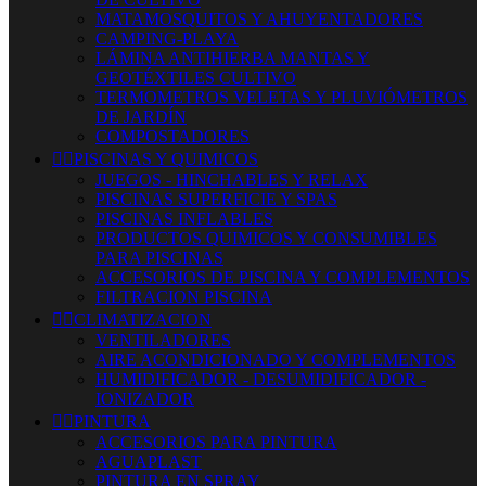
MATAMOSQUITOS Y AHUYENTADORES
CAMPING-PLAYA
LÁMINA ANTIHIERBA MANTAS Y
GEOTÉXTILES CULTIVO
TERMOMETROS VELETAS Y PLUVIÓMETROS
DE JARDÍN
COMPOSTADORES


PISCINAS Y QUIMICOS
JUEGOS - HINCHABLES Y RELAX
PISCINAS SUPERFICIE Y SPAS
PISCINAS INFLABLES
PRODUCTOS QUIMICOS Y CONSUMIBLES
PARA PISCINAS
ACCESORIOS DE PISCINA Y COMPLEMENTOS
FILTRACION PISCINA


CLIMATIZACION
VENTILADORES
AIRE ACONDICIONADO Y COMPLEMENTOS
HUMIDIFICADOR - DESUMIDIFICADOR -
IONIZADOR


PINTURA
ACCESORIOS PARA PINTURA
AGUAPLAST
PINTURA EN SPRAY