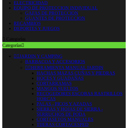
ELECTRICIDAD
EQUIPO DE PROTECCION INDIVIDUAL
GAFAS DE PROTECCION
GUANTES DE PROTECCION
RECAMBIOS
DEPORTES Y JUEGOS

Categorías
Categorías



JARDIN Y CAMPING
BARBACOA Y ACCESORIOS


HERRAMIENTA MANUAL JARDIN
HACHAS MAZAS CUÑAS Y PIEDRAS
HOCES Y GUADAÑAS
CORTARRAMAS
MANGOS SUELTOS
RECOGEDORES ESCOBAS RASTRILLOS
HORCAS
PALAS - PICOS Y AZADAS
SIERRAS Y HOJAS DE SIERRA -
SERRUCHOS DE PODA
CORTASETOS MANUALES
TIJERAS CORTACESPED