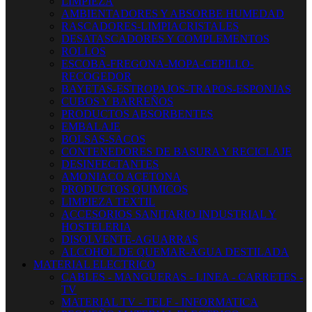
LIMPIEZA
AMBIENTADORES Y ABSORBE HUMEDAD
RASCADORES-LIMPIACRISTALES
DESATASCADORES Y COMPLEMENTOS
ROLLOS
ESCOBA-FREGONA-MOPA-CEPILLO-
RECOGEDOR
BAYETAS-ESTROPAJOS-TRAPOS-ESPONJAS
CUBOS Y BARREÑOS
PRODUCTOS ABSORBENTES
EMBALAJE
BOLSAS-SACOS
CONTENEDORES DE BASURA Y RECICLAJE
DESINFECTANTES
AMONIACO ACETONA
PRODUCTOS QUIMICOS
LIMPIEZA TEXTIL
ACCESORIOS SANITARIO INDUSTRIAL Y
HOSTELERIA
DISOLVENTE-AGUARRAS
ALCOHOL DE QUEMAR-AGUA DESTILADA
MATERIAL ELECTRICO
CABLES - MANGUERAS - LINEA - CARRETES -
TV
MATERIAL TV - TELF - INFORMATICA