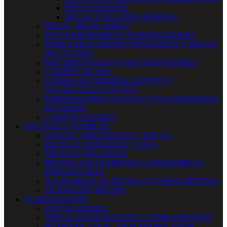
MESAS RESINAS
SILLAS Y SILLONES RESINAS
RIEGO - MICRO RIEGO
PULVERIZADORES Y VAPORIZADORES
SEMILLEROS MINIINVERNADEROS Y MESAS
DE CULTIVO
MATAMOSQUITOS Y AHUYENTADORES
CAMPING-PLAYA
LÁMINA ANTIHIERBA MANTAS Y
GEOTÉXTILES CULTIVO
TERMOMETROS VELETAS Y PLUVIÓMETROS
DE JARDÍN
COMPOSTADORES
PISCINAS Y QUIMICOS
JUEGOS - HINCHABLES Y RELAX
PISCINAS SUPERFICIE Y SPAS
PISCINAS INFLABLES
PRODUCTOS QUIMICOS Y CONSUMIBLES
PARA PISCINAS
ACCESORIOS DE PISCINA Y COMPLEMENTOS
FILTRACION PISCINA
CLIMATIZACION
VENTILADORES
AIRE ACONDICIONADO Y COMPLEMENTOS
HUMIDIFICADOR - DESUMIDIFICADOR -