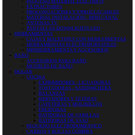
PEQUEÑO MATERIAL ELECTRICO
EXTRACTORES
PROLONGACIONES Y ENROLLACABLES
MATERIAL INSTALACIÓN - MINI CANAL
ANTENAS TV
PANTALLAS-DOWNLIGHTS LED
HERRAMIENTAS
CAJAS Y MALETINES CON HERRAMIENTAS
HERRAMIENTAS ELECTROPORTATILES
MINIHERRAMIENTA Y ACCESORIOS
BAÑO
ACCESORIOS PARA BAÑO
MUEBLES DE BAÑO
HOGAR
COCINA
EXPRIMIDORES - LICUADORAS
TOSTADORAS - SANDWICHERA
BALANZAS
HERVIDORES Y TETERAS
CAFETERAS Y MOLINILLOS
FREIDORAS
BATIDORAS DE VARILLAS
BATIDORAS DE VASO
PEQUEÑO ELECTRODOMESTICO
CARROS Y BOLSAS COMPRA