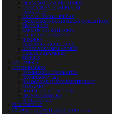
PILAS - BOTON - CARGADORES
CINTA AISLANTE - BURLETES
EMBALAJES
GRAPAS - TACOS - BRIDAS
ESCALERAS INDUSTRIALES Y DOMESTICAS
SIMON RACK
ZAPATOS DE PROTECCION
CUERDAS Y ALAMBRES
BUZONES
PERSIANAS - ACCESORIOS
ADHESIVOS Y SELLADORES
CABLES Y ALAMBRES
TIMBRES
FONTANERIA


ILUMINACION
ILUMINACION DECORATIVA
ILUMINACIÓN LED
HALOGENAS-FLUORESCENTES-BAJO
CONSUMO
BOMBILLAS Y TUBOS LED
PROYECTORES LED
REGLETAS LED
ELECTRICIDAD


EQUIPO DE PROTECCION INDIVIDUAL