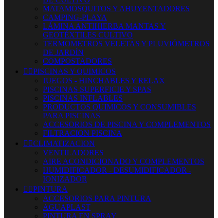
MATAMOSQUITOS Y AHUYENTADORES
CAMPING-PLAYA
LÁMINA ANTIHIERBA MANTAS Y
GEOTÉXTILES CULTIVO
TERMOMETROS VELETAS Y PLUVIÓMETROS
DE JARDÍN
COMPOSTADORES


PISCINAS Y QUIMICOS
JUEGOS - HINCHABLES Y RELAX
PISCINAS SUPERFICIE Y SPAS
PISCINAS INFLABLES
PRODUCTOS QUIMICOS Y CONSUMIBLES
PARA PISCINAS
ACCESORIOS DE PISCINA Y COMPLEMENTOS
FILTRACION PISCINA


CLIMATIZACION
VENTILADORES
AIRE ACONDICIONADO Y COMPLEMENTOS
HUMIDIFICADOR - DESUMIDIFICADOR -
IONIZADOR


PINTURA
ACCESORIOS PARA PINTURA
AGUAPLAST
PINTURA EN SPRAY