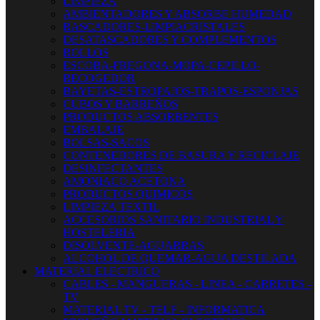
LIMPIEZA
AMBIENTADORES Y ABSORBE HUMEDAD
RASCADORES-LIMPIACRISTALES
DESATASCADORES Y COMPLEMENTOS
ROLLOS
ESCOBA-FREGONA-MOPA-CEPILLO-
RECOGEDOR
BAYETAS-ESTROPAJOS-TRAPOS-ESPONJAS
CUBOS Y BARREÑOS
PRODUCTOS ABSORBENTES
EMBALAJE
BOLSAS-SACOS
CONTENEDORES DE BASURA Y RECICLAJE
DESINFECTANTES
AMONIACO ACETONA
PRODUCTOS QUIMICOS
LIMPIEZA TEXTIL
ACCESORIOS SANITARIO INDUSTRIAL Y
HOSTELERIA
DISOLVENTE-AGUARRAS
ALCOHOL DE QUEMAR-AGUA DESTILADA
MATERIAL ELECTRICO
CABLES - MANGUERAS - LINEA - CARRETES -
TV
MATERIAL TV - TELF - INFORMATICA