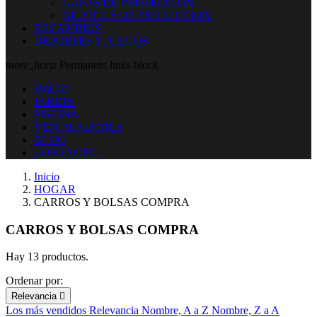
GAFAS DE PROTECCION
GUANTES DE PROTECCION
RECAMBIOS
DEPORTES Y JUEGOS
more_horiz
Permanent links block
INICIO
JARDIN
PISCINA
VENTILADORES
BLOG
CONTACTO
Inicio
HOGAR
CARROS Y BOLSAS COMPRA
CARROS Y BOLSAS COMPRA
Hay 13 productos.
Ordenar por:
Relevancia

Los más vendidos
Relevancia
Nombre, A a Z
Nombre, Z a A