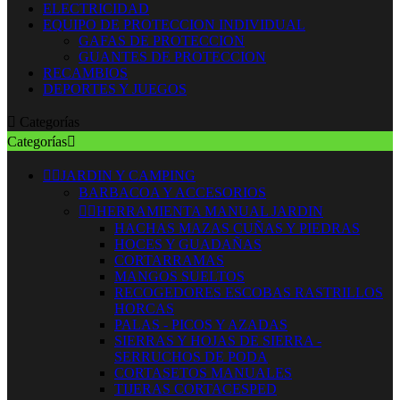
ELECTRICIDAD
EQUIPO DE PROTECCION INDIVIDUAL
GAFAS DE PROTECCION
GUANTES DE PROTECCION
RECAMBIOS
DEPORTES Y JUEGOS

Categorías
Categorías



JARDIN Y CAMPING
BARBACOA Y ACCESORIOS


HERRAMIENTA MANUAL JARDIN
HACHAS MAZAS CUÑAS Y PIEDRAS
HOCES Y GUADAÑAS
CORTARRAMAS
MANGOS SUELTOS
RECOGEDORES ESCOBAS RASTRILLOS
HORCAS
PALAS - PICOS Y AZADAS
SIERRAS Y HOJAS DE SIERRA -
SERRUCHOS DE PODA
CORTASETOS MANUALES
TIJERAS CORTACESPED