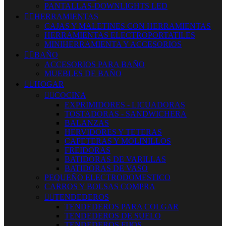
PANTALLAS-DOWNLIGHTS LED


HERRAMIENTAS
CAJAS Y MALETINES CON HERRAMIENTAS
HERRAMIENTAS ELECTROPORTATILES
MINIHERRAMIENTA Y ACCESORIOS


BAÑO
ACCESORIOS PARA BAÑO
MUEBLES DE BAÑO


HOGAR


COCINA
EXPRIMIDORES - LICUADORAS
TOSTADORAS - SANDWICHERA
BALANZAS
HERVIDORES Y TETERAS
CAFETERAS Y MOLINILLOS
FREIDORAS
BATIDORAS DE VARILLAS
BATIDORAS DE VASO
PEQUEÑO ELECTRODOMESTICO
CARROS Y BOLSAS COMPRA


TENDEDEROS
TENDEDEROS PARA COLGAR
TENDEDEROS DE SUELO
TENDEDEROS FIJOS