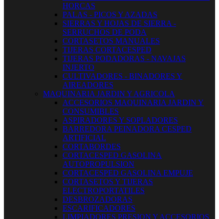
HORCAS
PALAS - PICOS Y AZADAS
SIERRAS Y HOJAS DE SIERRA -
SERRUCHOS DE PODA
CORTASETOS MANUALES
TIJERAS CORTACESPED
TIJERAS PODADORAS - NAVAJAS
INJERTO
CULTIVADORES - BINADORES Y
AIREADORES
MAQUINARIA JARDIN Y AGRICOLA
ACCESORIOS MAQUINARIA JARDIN Y
CONSUMIBLES
ASPIRADORES Y SOPLADORES
BARREDORA PEINADORA CESPED
ARTIFICIAL
CORTABORDES
CORTACESPED GASOLINA
AUTOPROPULSION
CORTACESPED GASOLINA EMPUJE
CORTASETOS Y TIJERAS
ELECTROPORTATILES
DESBROZADORAS
ESCARIFICADORES
LIMPIADORES PRESION Y ACCESORIOS