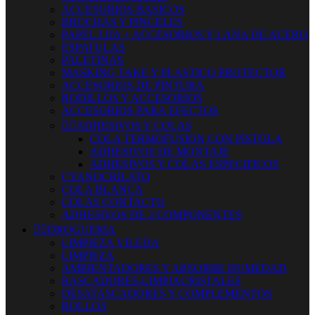
ACCESORIOS BASICOS
BROCHAS Y PINCELES
PAPEL LIJA + ACCESORIOS Y LANA DE ACERO
ESPATULAS
PALETINAS
MASKING TAKE Y PLASTICO PROTECTOR
ACCESORIOS DE PINTURA
RODILLOS Y ACCESORIOS
ACCESORIOS PARA EFECTOS


ADHESIVOS Y COLAS
COLA TERMOFUSION CON PISTOLA
ADHESIVOS DE MONTAJE
ADHESIVOS Y COLAS ESPECIFICOS
CYANOCRILATO
COLA BLANCA
COLAS CONTACTO
ADHESIVOS DE 2 COMPONENTES


DROGUERIA
LIMPIEZA VILEDA
LIMPIEZA
AMBIENTADORES Y ABSORBE HUMEDAD
RASCADORES-LIMPIACRISTALES
DESATASCADORES Y COMPLEMENTOS
ROLLOS