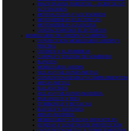
MAQUINARIA FORESTAL - AGRICOLA Y
ACCESORIOS
MOTOAZADAS Y ACCESORIOS
MOTOSIERRAS ELECTRICAS
MOTOSIERRAS GASOLINA
CORTACESPEDES ELECTRICOS
MOBILIARIO DE JARDIN Y CAMPING
CONFECCION MOBILIARIO JARDÍN Y
PISCINA
COJINES Y ALFOMBRAS
CARPAS Y TOLDOS DE SOMBREO
BANCOS
MOBILIARIO JARDIN
SILLAS Y SILLONES METAL
CONJUNTOS RESINA Y COMPLEMENTOS
MESAS METAL
BALANCINES
SILLAS Y SILLONES MADERA
PARASOLES Y PIES
TUMBONAS Y BUTACAS
BAULES Y ARCONES
MESAS MADERA
MOBILIARIO Y JUEGOS INFANTILES
FUNDAS Y LONETAS DE PROTECCIÓN
CONJUNTOS METAL Y COMPLEMENTOS