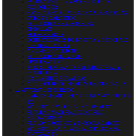
ESCOBA-FREGONA-MOPA-CEPILLO-
RECOGEDOR
BAYETAS-ESTROPAJOS-TRAPOS-ESPONJAS
CUBOS Y BARREÑOS
PRODUCTOS ABSORBENTES
EMBALAJE
BOLSAS-SACOS
CONTENEDORES DE BASURA Y RECICLAJE
DESINFECTANTES
AMONIACO ACETONA
PRODUCTOS QUIMICOS
LIMPIEZA TEXTIL
ACCESORIOS SANITARIO INDUSTRIAL Y
HOSTELERIA
DISOLVENTE-AGUARRAS
ALCOHOL DE QUEMAR-AGUA DESTILADA


MATERIAL ELECTRICO
CABLES - MANGUERAS - LINEA - CARRETES -
TV
MATERIAL TV - TELF - INFORMATICA
PEQUEÑO MATERIAL ELECTRICO
EXTRACTORES
PROLONGACIONES Y ENROLLACABLES
MATERIAL INSTALACIÓN - MINI CANAL
ANTENAS TV