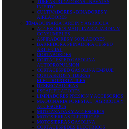
TIJERAS PODADORAS - NAVAJAS
INJERTO
CULTIVADORES - BINADORES Y
AIREADORES


MAQUINARIA JARDIN Y AGRICOLA
ACCESORIOS MAQUINARIA JARDIN Y
CONSUMIBLES
ASPIRADORES Y SOPLADORES
BARREDORA PEINADORA CESPED
ARTIFICIAL
CORTABORDES
CORTACESPED GASOLINA
AUTOPROPULSION
CORTACESPED GASOLINA EMPUJE
CORTASETOS Y TIJERAS
ELECTROPORTATILES
DESBROZADORAS
ESCARIFICADORES
LIMPIADORES PRESION Y ACCESORIOS
MAQUINARIA FORESTAL - AGRICOLA Y
ACCESORIOS
MOTOAZADAS Y ACCESORIOS
MOTOSIERRAS ELECTRICAS
MOTOSIERRAS GASOLINA
CORTACESPEDES ELECTRICOS