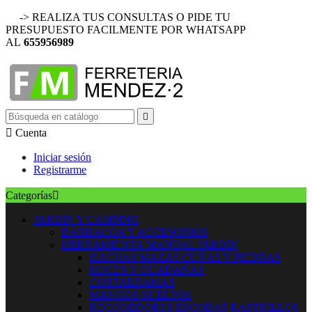
-> REALIZA TUS CONSULTAS O PIDE TU
PRESUPUESTO FACILMENTE POR WHATSAPP
AL
655956989


Cuenta
Iniciar sesión
Registrarme
Categorías

JARDIN Y CAMPING
BARBACOA Y ACCESORIOS
HERRAMIENTA MANUAL JARDIN
HACHAS MAZAS CUÑAS Y PIEDRAS
HOCES Y GUADAÑAS
CORTARRAMAS
MANGOS SUELTOS
RECOGEDORES ESCOBAS RASTRILLOS