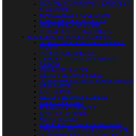
MAQUINARIA FORESTAL - AGRICOLA Y
ACCESORIOS
MOTOAZADAS Y ACCESORIOS
MOTOSIERRAS ELECTRICAS
MOTOSIERRAS GASOLINA
CORTACESPEDES ELECTRICOS
MOBILIARIO DE JARDIN Y CAMPING
CONFECCION MOBILIARIO JARDÍN Y
PISCINA
COJINES Y ALFOMBRAS
CARPAS Y TOLDOS DE SOMBREO
BANCOS
MOBILIARIO JARDIN
SILLAS Y SILLONES METAL
CONJUNTOS RESINA Y COMPLEMENTOS
MESAS METAL
BALANCINES
SILLAS Y SILLONES MADERA
PARASOLES Y PIES
TUMBONAS Y BUTACAS
BAULES Y ARCONES
MESAS MADERA
MOBILIARIO Y JUEGOS INFANTILES
FUNDAS Y LONETAS DE PROTECCIÓN
CONJUNTOS METAL Y COMPLEMENTOS