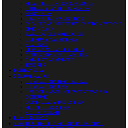
PILAS - BOTON - CARGADORES
CINTA AISLANTE - BURLETES
EMBALAJES
GRAPAS - TACOS - BRIDAS
ESCALERAS INDUSTRIALES Y DOMESTICAS
SIMON RACK
ZAPATOS DE PROTECCION
CUERDAS Y ALAMBRES
BUZONES
PERSIANAS - ACCESORIOS
ADHESIVOS Y SELLADORES
CABLES Y ALAMBRES
TIMBRES
FONTANERIA


ILUMINACION
ILUMINACION DECORATIVA
ILUMINACIÓN LED
HALOGENAS-FLUORESCENTES-BAJO
CONSUMO
BOMBILLAS Y TUBOS LED
PROYECTORES LED
REGLETAS LED
ELECTRICIDAD


EQUIPO DE PROTECCION INDIVIDUAL