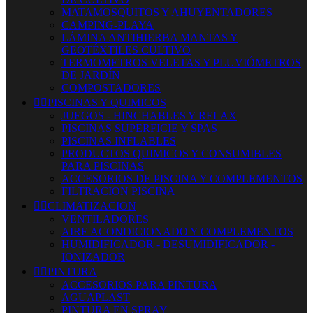
MATAMOSQUITOS Y AHUYENTADORES
CAMPING-PLAYA
LÁMINA ANTIHIERBA MANTAS Y
GEOTÉXTILES CULTIVO
TERMOMETROS VELETAS Y PLUVIÓMETROS
DE JARDÍN
COMPOSTADORES


PISCINAS Y QUIMICOS
JUEGOS - HINCHABLES Y RELAX
PISCINAS SUPERFICIE Y SPAS
PISCINAS INFLABLES
PRODUCTOS QUIMICOS Y CONSUMIBLES
PARA PISCINAS
ACCESORIOS DE PISCINA Y COMPLEMENTOS
FILTRACION PISCINA


CLIMATIZACION
VENTILADORES
AIRE ACONDICIONADO Y COMPLEMENTOS
HUMIDIFICADOR - DESUMIDIFICADOR -
IONIZADOR


PINTURA
ACCESORIOS PARA PINTURA
AGUAPLAST
PINTURA EN SPRAY