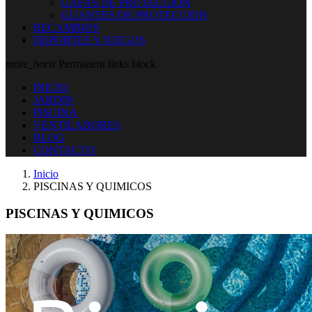
GAFAS DE PROTECCION
GUANTES DE PROTECCION
RECAMBIOS
DEPORTES Y JUEGOS
more_horiz
Permanent links block
INICIO
JARDIN
PISCINA
VENTILADORES
BLOG
CONTACTO
Inicio
PISCINAS Y QUIMICOS
PISCINAS Y QUIMICOS