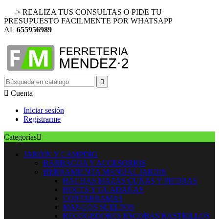
-> REALIZA TUS CONSULTAS O PIDE TU
PRESUPUESTO FACILMENTE POR WHATSAPP
AL
655956989


Cuenta
Iniciar sesión
Registrarme
Categorías

JARDIN Y CAMPING
BARBACOA Y ACCESORIOS
HERRAMIENTA MANUAL JARDIN
HACHAS MAZAS CUÑAS Y PIEDRAS
HOCES Y GUADAÑAS
CORTARRAMAS
MANGOS SUELTOS
RECOGEDORES ESCOBAS RASTRILLOS