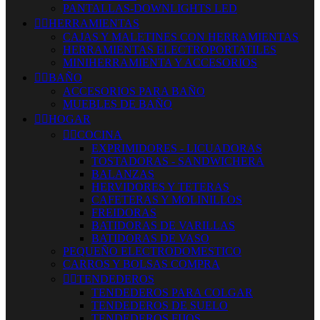
PANTALLAS-DOWNLIGHTS LED


HERRAMIENTAS
CAJAS Y MALETINES CON HERRAMIENTAS
HERRAMIENTAS ELECTROPORTATILES
MINIHERRAMIENTA Y ACCESORIOS


BAÑO
ACCESORIOS PARA BAÑO
MUEBLES DE BAÑO


HOGAR


COCINA
EXPRIMIDORES - LICUADORAS
TOSTADORAS - SANDWICHERA
BALANZAS
HERVIDORES Y TETERAS
CAFETERAS Y MOLINILLOS
FREIDORAS
BATIDORAS DE VARILLAS
BATIDORAS DE VASO
PEQUEÑO ELECTRODOMESTICO
CARROS Y BOLSAS COMPRA


TENDEDEROS
TENDEDEROS PARA COLGAR
TENDEDEROS DE SUELO
TENDEDEROS FIJOS