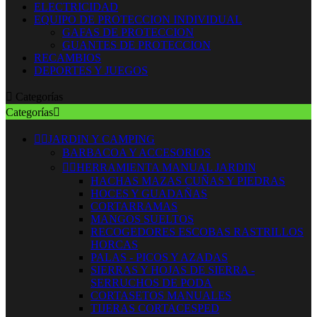
ELECTRICIDAD
EQUIPO DE PROTECCION INDIVIDUAL
GAFAS DE PROTECCION
GUANTES DE PROTECCION
RECAMBIOS
DEPORTES Y JUEGOS

Categorías
Categorías



JARDIN Y CAMPING
BARBACOA Y ACCESORIOS


HERRAMIENTA MANUAL JARDIN
HACHAS MAZAS CUÑAS Y PIEDRAS
HOCES Y GUADAÑAS
CORTARRAMAS
MANGOS SUELTOS
RECOGEDORES ESCOBAS RASTRILLOS
HORCAS
PALAS - PICOS Y AZADAS
SIERRAS Y HOJAS DE SIERRA -
SERRUCHOS DE PODA
CORTASETOS MANUALES
TIJERAS CORTACESPED