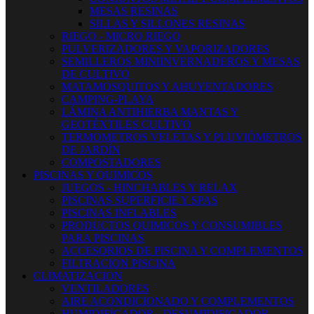
MESAS RESINAS
SILLAS Y SILLONES RESINAS
RIEGO - MICRO RIEGO
PULVERIZADORES Y VAPORIZADORES
SEMILLEROS MINIINVERNADEROS Y MESAS
DE CULTIVO
MATAMOSQUITOS Y AHUYENTADORES
CAMPING-PLAYA
LÁMINA ANTIHIERBA MANTAS Y
GEOTÉXTILES CULTIVO
TERMOMETROS VELETAS Y PLUVIÓMETROS
DE JARDÍN
COMPOSTADORES
PISCINAS Y QUIMICOS
JUEGOS - HINCHABLES Y RELAX
PISCINAS SUPERFICIE Y SPAS
PISCINAS INFLABLES
PRODUCTOS QUIMICOS Y CONSUMIBLES
PARA PISCINAS
ACCESORIOS DE PISCINA Y COMPLEMENTOS
FILTRACION PISCINA
CLIMATIZACION
VENTILADORES
AIRE ACONDICIONADO Y COMPLEMENTOS
HUMIDIFICADOR - DESUMIDIFICADOR -