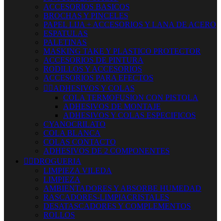
ACCESORIOS BASICOS
BROCHAS Y PINCELES
PAPEL LIJA + ACCESORIOS Y LANA DE ACERO
ESPATULAS
PALETINAS
MASKING TAKE Y PLASTICO PROTECTOR
ACCESORIOS DE PINTURA
RODILLOS Y ACCESORIOS
ACCESORIOS PARA EFECTOS


ADHESIVOS Y COLAS
COLA TERMOFUSION CON PISTOLA
ADHESIVOS DE MONTAJE
ADHESIVOS Y COLAS ESPECIFICOS
CYANOCRILATO
COLA BLANCA
COLAS CONTACTO
ADHESIVOS DE 2 COMPONENTES


DROGUERIA
LIMPIEZA VILEDA
LIMPIEZA
AMBIENTADORES Y ABSORBE HUMEDAD
RASCADORES-LIMPIACRISTALES
DESATASCADORES Y COMPLEMENTOS
ROLLOS