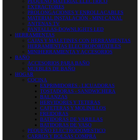
PEQUEÑO MATERIAL ELECTRICO
EXTRACTORES
PROLONGACIONES Y ENROLLACABLES
MATERIAL INSTALACIÓN - MINI CANAL
ANTENAS TV
PANTALLAS-DOWNLIGHTS LED
HERRAMIENTAS
CAJAS Y MALETINES CON HERRAMIENTAS
HERRAMIENTAS ELECTROPORTATILES
MINIHERRAMIENTA Y ACCESORIOS
BAÑO
ACCESORIOS PARA BAÑO
MUEBLES DE BAÑO
HOGAR
COCINA
EXPRIMIDORES - LICUADORAS
TOSTADORAS - SANDWICHERA
BALANZAS
HERVIDORES Y TETERAS
CAFETERAS Y MOLINILLOS
FREIDORAS
BATIDORAS DE VARILLAS
BATIDORAS DE VASO
PEQUEÑO ELECTRODOMESTICO
CARROS Y BOLSAS COMPRA