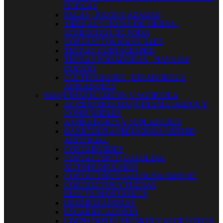
HORCAS
PALAS - PICOS Y AZADAS
SIERRAS Y HOJAS DE SIERRA -
SERRUCHOS DE PODA
CORTASETOS MANUALES
TIJERAS CORTACESPED
TIJERAS PODADORAS - NAVAJAS
INJERTO
CULTIVADORES - BINADORES Y
AIREADORES
MAQUINARIA JARDIN Y AGRICOLA
ACCESORIOS MAQUINARIA JARDIN Y
CONSUMIBLES
ASPIRADORES Y SOPLADORES
BARREDORA PEINADORA CESPED
ARTIFICIAL
CORTABORDES
CORTACESPED GASOLINA
AUTOPROPULSION
CORTACESPED GASOLINA EMPUJE
CORTASETOS Y TIJERAS
ELECTROPORTATILES
DESBROZADORAS
ESCARIFICADORES
LIMPIADORES PRESION Y ACCESORIOS