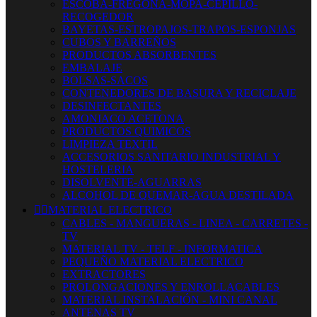
ESCOBA-FREGONA-MOPA-CEPILLO-
RECOGEDOR
BAYETAS-ESTROPAJOS-TRAPOS-ESPONJAS
CUBOS Y BARREÑOS
PRODUCTOS ABSORBENTES
EMBALAJE
BOLSAS-SACOS
CONTENEDORES DE BASURA Y RECICLAJE
DESINFECTANTES
AMONIACO ACETONA
PRODUCTOS QUIMICOS
LIMPIEZA TEXTIL
ACCESORIOS SANITARIO INDUSTRIAL Y
HOSTELERIA
DISOLVENTE-AGUARRAS
ALCOHOL DE QUEMAR-AGUA DESTILADA


MATERIAL ELECTRICO
CABLES - MANGUERAS - LINEA - CARRETES -
TV
MATERIAL TV - TELF - INFORMATICA
PEQUEÑO MATERIAL ELECTRICO
EXTRACTORES
PROLONGACIONES Y ENROLLACABLES
MATERIAL INSTALACIÓN - MINI CANAL
ANTENAS TV