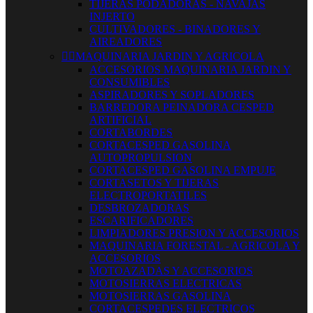
TIJERAS PODADORAS - NAVAJAS
INJERTO
CULTIVADORES - BINADORES Y
AIREADORES


MAQUINARIA JARDIN Y AGRICOLA
ACCESORIOS MAQUINARIA JARDIN Y
CONSUMIBLES
ASPIRADORES Y SOPLADORES
BARREDORA PEINADORA CESPED
ARTIFICIAL
CORTABORDES
CORTACESPED GASOLINA
AUTOPROPULSION
CORTACESPED GASOLINA EMPUJE
CORTASETOS Y TIJERAS
ELECTROPORTATILES
DESBROZADORAS
ESCARIFICADORES
LIMPIADORES PRESION Y ACCESORIOS
MAQUINARIA FORESTAL - AGRICOLA Y
ACCESORIOS
MOTOAZADAS Y ACCESORIOS
MOTOSIERRAS ELECTRICAS
MOTOSIERRAS GASOLINA
CORTACESPEDES ELECTRICOS