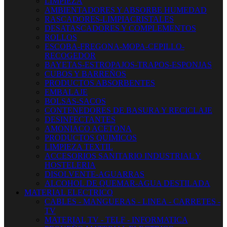
LIMPIEZA
AMBIENTADORES Y ABSORBE HUMEDAD
RASCADORES-LIMPIACRISTALES
DESATASCADORES Y COMPLEMENTOS
ROLLOS
ESCOBA-FREGONA-MOPA-CEPILLO-
RECOGEDOR
BAYETAS-ESTROPAJOS-TRAPOS-ESPONJAS
CUBOS Y BARREÑOS
PRODUCTOS ABSORBENTES
EMBALAJE
BOLSAS-SACOS
CONTENEDORES DE BASURA Y RECICLAJE
DESINFECTANTES
AMONIACO ACETONA
PRODUCTOS QUIMICOS
LIMPIEZA TEXTIL
ACCESORIOS SANITARIO INDUSTRIAL Y
HOSTELERIA
DISOLVENTE-AGUARRAS
ALCOHOL DE QUEMAR-AGUA DESTILADA
MATERIAL ELECTRICO
CABLES - MANGUERAS - LINEA - CARRETES -
TV
MATERIAL TV - TELF - INFORMATICA