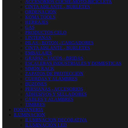
ACCESORIOS COCHE-MOTO-BICICLETA
CINTA AISLANTE - BURLETES
ORDENACION
KOMA TOOLS
HERRAJES
GAS
PRODUCTOS CELO
LINTERNAS
PILAS - BOTON - CARGADORES
CINTA AISLANTE - BURLETES
EMBALAJES
GRAPAS - TACOS - BRIDAS
ESCALERAS INDUSTRIALES Y DOMESTICAS
SIMON RACK
ZAPATOS DE PROTECCION
CUERDAS Y ALAMBRES
BUZONES
PERSIANAS - ACCESORIOS
ADHESIVOS Y SELLADORES
CABLES Y ALAMBRES
TIMBRES
FONTANERIA
ILUMINACION
ILUMINACION DECORATIVA
ILUMINACIÓN LED