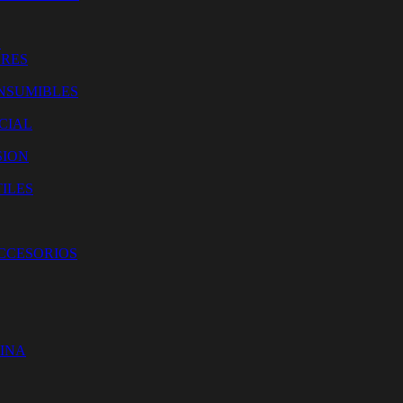
O
ORES
NSUMIBLES
CIAL
SION
ILES
ACCESORIOS
CINA