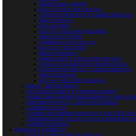
MOBILIARIO JARDIN
SILLAS Y SILLONES METAL
CONJUNTOS RESINA Y COMPLEMENTOS
MESAS METAL
BALANCINES
SILLAS Y SILLONES MADERA
PARASOLES Y PIES
TUMBONAS Y BUTACAS
BAULES Y ARCONES
MESAS MADERA
MOBILIARIO Y JUEGOS INFANTILES
FUNDAS Y LONETAS DE PROTECCIÓN
CONJUNTOS METAL Y COMPLEMENTOS
MESAS RESINAS
SILLAS Y SILLONES RESINAS
RIEGO - MICRO RIEGO
PULVERIZADORES Y VAPORIZADORES
SEMILLEROS MINIINVERNADEROS Y MESAS D
MATAMOSQUITOS Y AHUYENTADORES
CAMPING-PLAYA
LÁMINA ANTIHIERBA MANTAS Y GEOTÉXTILE
TERMOMETROS VELETAS Y PLUVIÓMETROS D
COMPOSTADORES
PISCINAS Y QUIMICOS
JUEGOS - HINCHABLES Y RELAX