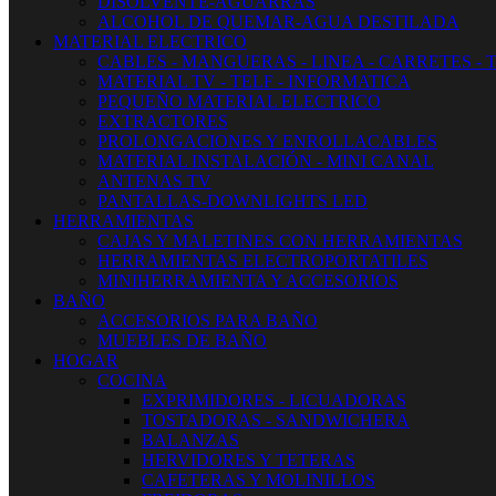
DISOLVENTE-AGUARRAS
ALCOHOL DE QUEMAR-AGUA DESTILADA
MATERIAL ELECTRICO
CABLES - MANGUERAS - LINEA - CARRETES - 
MATERIAL TV - TELF - INFORMATICA
PEQUEÑO MATERIAL ELECTRICO
EXTRACTORES
PROLONGACIONES Y ENROLLACABLES
MATERIAL INSTALACIÓN - MINI CANAL
ANTENAS TV
PANTALLAS-DOWNLIGHTS LED
HERRAMIENTAS
CAJAS Y MALETINES CON HERRAMIENTAS
HERRAMIENTAS ELECTROPORTATILES
MINIHERRAMIENTA Y ACCESORIOS
BAÑO
ACCESORIOS PARA BAÑO
MUEBLES DE BAÑO
HOGAR
COCINA
EXPRIMIDORES - LICUADORAS
TOSTADORAS - SANDWICHERA
BALANZAS
HERVIDORES Y TETERAS
CAFETERAS Y MOLINILLOS