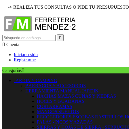
-> REALIZA TUS CONSULTAS O PIDE TU PRESUPUESTO


Cuenta
Iniciar sesión
Registrarme
Categorías

JARDIN Y CAMPING
BARBACOA Y ACCESORIOS
HERRAMIENTA MANUAL JARDIN
HACHAS MAZAS CUÑAS Y PIEDRAS
HOCES Y GUADAÑAS
CORTARRAMAS
MANGOS SUELTOS
RECOGEDORES ESCOBAS RASTRILLOS 
PALAS - PICOS Y AZADAS
SIERRAS Y HOJAS DE SIERRA - SERRUCH