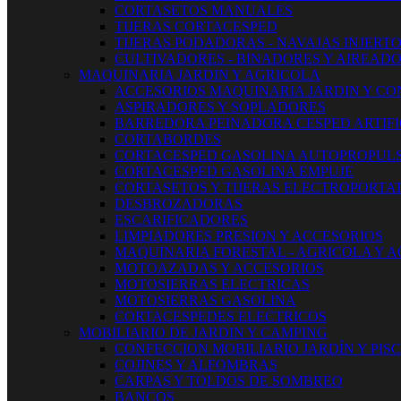
CORTASETOS MANUALES
TIJERAS CORTACESPED
TIJERAS PODADORAS - NAVAJAS INJERT
CULTIVADORES - BINADORES Y AIREAD
MAQUINARIA JARDIN Y AGRICOLA
ACCESORIOS MAQUINARIA JARDIN Y CO
ASPIRADORES Y SOPLADORES
BARREDORA PEINADORA CESPED ARTIFI
CORTABORDES
CORTACESPED GASOLINA AUTOPROPUL
CORTACESPED GASOLINA EMPUJE
CORTASETOS Y TIJERAS ELECTROPORTAT
DESBROZADORAS
ESCARIFICADORES
LIMPIADORES PRESION Y ACCESORIOS
MAQUINARIA FORESTAL - AGRICOLA Y 
MOTOAZADAS Y ACCESORIOS
MOTOSIERRAS ELECTRICAS
MOTOSIERRAS GASOLINA
CORTACESPEDES ELECTRICOS
MOBILIARIO DE JARDIN Y CAMPING
CONFECCION MOBILIARIO JARDÍN Y PIS
COJINES Y ALFOMBRAS
CARPAS Y TOLDOS DE SOMBREO
BANCOS