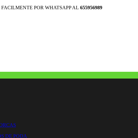
 FACILMENTE POR WHATSAPP AL
655956989
HORCAS
OS DE PODA