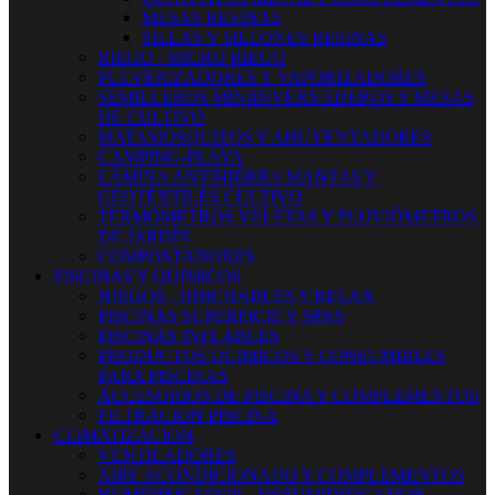
MESAS RESINAS
SILLAS Y SILLONES RESINAS
RIEGO - MICRO RIEGO
PULVERIZADORES Y VAPORIZADORES
SEMILLEROS MINIINVERNADEROS Y MESAS
DE CULTIVO
MATAMOSQUITOS Y AHUYENTADORES
CAMPING-PLAYA
LÁMINA ANTIHIERBA MANTAS Y
GEOTÉXTILES CULTIVO
TERMOMETROS VELETAS Y PLUVIÓMETROS
DE JARDÍN
COMPOSTADORES
PISCINAS Y QUIMICOS
JUEGOS - HINCHABLES Y RELAX
PISCINAS SUPERFICIE Y SPAS
PISCINAS INFLABLES
PRODUCTOS QUIMICOS Y CONSUMIBLES
PARA PISCINAS
ACCESORIOS DE PISCINA Y COMPLEMENTOS
FILTRACION PISCINA
CLIMATIZACION
VENTILADORES
AIRE ACONDICIONADO Y COMPLEMENTOS
HUMIDIFICADOR - DESUMIDIFICADOR -