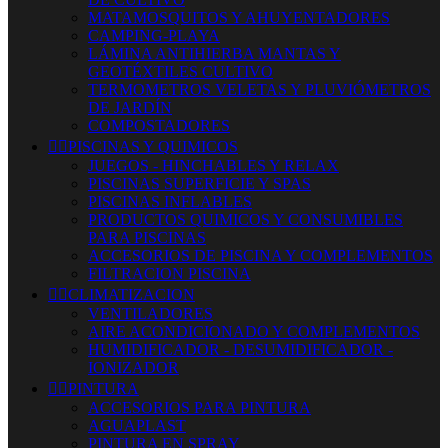
MATAMOSQUITOS Y AHUYENTADORES
CAMPING-PLAYA
LÁMINA ANTIHIERBA MANTAS Y
GEOTÉXTILES CULTIVO
TERMOMETROS VELETAS Y PLUVIÓMETROS
DE JARDÍN
COMPOSTADORES


PISCINAS Y QUIMICOS
JUEGOS - HINCHABLES Y RELAX
PISCINAS SUPERFICIE Y SPAS
PISCINAS INFLABLES
PRODUCTOS QUIMICOS Y CONSUMIBLES
PARA PISCINAS
ACCESORIOS DE PISCINA Y COMPLEMENTOS
FILTRACION PISCINA


CLIMATIZACION
VENTILADORES
AIRE ACONDICIONADO Y COMPLEMENTOS
HUMIDIFICADOR - DESUMIDIFICADOR -
IONIZADOR


PINTURA
ACCESORIOS PARA PINTURA
AGUAPLAST
PINTURA EN SPRAY