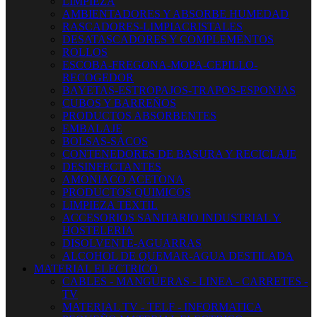
LIMPIEZA
AMBIENTADORES Y ABSORBE HUMEDAD
RASCADORES-LIMPIACRISTALES
DESATASCADORES Y COMPLEMENTOS
ROLLOS
ESCOBA-FREGONA-MOPA-CEPILLO-
RECOGEDOR
BAYETAS-ESTROPAJOS-TRAPOS-ESPONJAS
CUBOS Y BARREÑOS
PRODUCTOS ABSORBENTES
EMBALAJE
BOLSAS-SACOS
CONTENEDORES DE BASURA Y RECICLAJE
DESINFECTANTES
AMONIACO ACETONA
PRODUCTOS QUIMICOS
LIMPIEZA TEXTIL
ACCESORIOS SANITARIO INDUSTRIAL Y
HOSTELERIA
DISOLVENTE-AGUARRAS
ALCOHOL DE QUEMAR-AGUA DESTILADA
MATERIAL ELECTRICO
CABLES - MANGUERAS - LINEA - CARRETES -
TV
MATERIAL TV - TELF - INFORMATICA