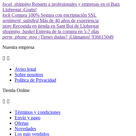
local_shipping
Reparto a profesionales y empresas en el Baix
Llobregat ¡Gratis!
lock
Compra 100% Segura con encriptación SSL
sentiment_satisfied
Más de 40 años de experiencia
store
Recogida en tienda en Sant Boi de Llobregat
shopping_basket
Entrega de tu compra en 5-7 días
perm_phone_msg
¿Tienes dudas? ¡Llámanos! 936615049
Nuestra empresa


Aviso legal
Sobre nosotros
Política de Privacidad
Tienda Online


Términos y condiciones
Envío y pago
Ofertas
Novedades
Los más vendidos