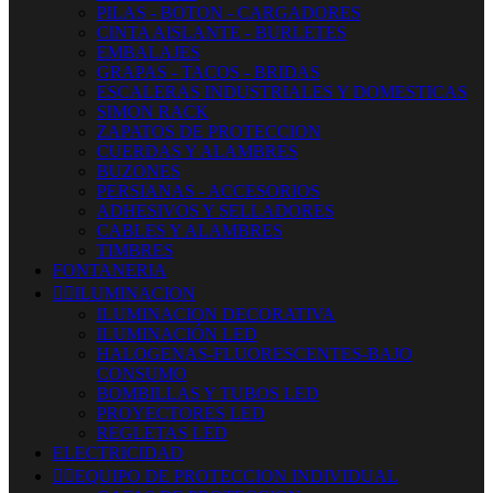
PILAS - BOTON - CARGADORES
CINTA AISLANTE - BURLETES
EMBALAJES
GRAPAS - TACOS - BRIDAS
ESCALERAS INDUSTRIALES Y DOMESTICAS
SIMON RACK
ZAPATOS DE PROTECCION
CUERDAS Y ALAMBRES
BUZONES
PERSIANAS - ACCESORIOS
ADHESIVOS Y SELLADORES
CABLES Y ALAMBRES
TIMBRES
FONTANERIA


ILUMINACION
ILUMINACION DECORATIVA
ILUMINACIÓN LED
HALOGENAS-FLUORESCENTES-BAJO
CONSUMO
BOMBILLAS Y TUBOS LED
PROYECTORES LED
REGLETAS LED
ELECTRICIDAD


EQUIPO DE PROTECCION INDIVIDUAL