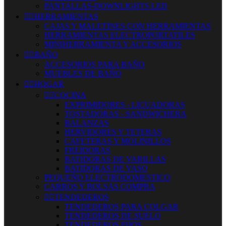
PANTALLAS-DOWNLIGHTS LED


HERRAMIENTAS
CAJAS Y MALETINES CON HERRAMIENTAS
HERRAMIENTAS ELECTROPORTATILES
MINIHERRAMIENTA Y ACCESORIOS


BAÑO
ACCESORIOS PARA BAÑO
MUEBLES DE BAÑO


HOGAR


COCINA
EXPRIMIDORES - LICUADORAS
TOSTADORAS - SANDWICHERA
BALANZAS
HERVIDORES Y TETERAS
CAFETERAS Y MOLINILLOS
FREIDORAS
BATIDORAS DE VARILLAS
BATIDORAS DE VASO
PEQUEÑO ELECTRODOMESTICO
CARROS Y BOLSAS COMPRA


TENDEDEROS
TENDEDEROS PARA COLGAR
TENDEDEROS DE SUELO
TENDEDEROS FIJOS