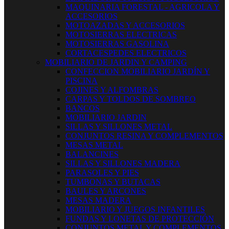
MAQUINARIA FORESTAL - AGRICOLA Y
ACCESORIOS
MOTOAZADAS Y ACCESORIOS
MOTOSIERRAS ELECTRICAS
MOTOSIERRAS GASOLINA
CORTACESPEDES ELECTRICOS
MOBILIARIO DE JARDIN Y CAMPING
CONFECCION MOBILIARIO JARDÍN Y
PISCINA
COJINES Y ALFOMBRAS
CARPAS Y TOLDOS DE SOMBREO
BANCOS
MOBILIARIO JARDIN
SILLAS Y SILLONES METAL
CONJUNTOS RESINA Y COMPLEMENTOS
MESAS METAL
BALANCINES
SILLAS Y SILLONES MADERA
PARASOLES Y PIES
TUMBONAS Y BUTACAS
BAULES Y ARCONES
MESAS MADERA
MOBILIARIO Y JUEGOS INFANTILES
FUNDAS Y LONETAS DE PROTECCIÓN
CONJUNTOS METAL Y COMPLEMENTOS