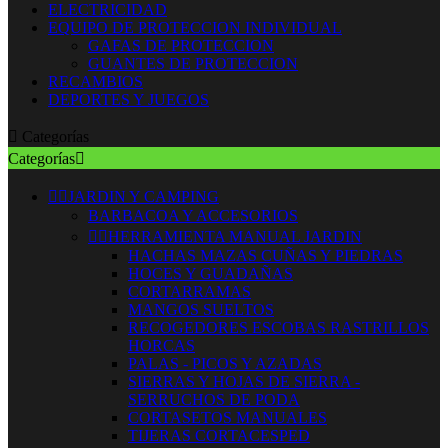
ELECTRICIDAD
EQUIPO DE PROTECCION INDIVIDUAL
GAFAS DE PROTECCION
GUANTES DE PROTECCION
RECAMBIOS
DEPORTES Y JUEGOS

Categorías
Categorías



JARDIN Y CAMPING
BARBACOA Y ACCESORIOS


HERRAMIENTA MANUAL JARDIN
HACHAS MAZAS CUÑAS Y PIEDRAS
HOCES Y GUADAÑAS
CORTARRAMAS
MANGOS SUELTOS
RECOGEDORES ESCOBAS RASTRILLOS
HORCAS
PALAS - PICOS Y AZADAS
SIERRAS Y HOJAS DE SIERRA -
SERRUCHOS DE PODA
CORTASETOS MANUALES
TIJERAS CORTACESPED