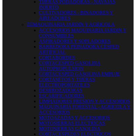
TIJERAS PODADORAS - NAVAJAS
INJERTO
CULTIVADORES - BINADORES Y
AIREADORES


MAQUINARIA JARDIN Y AGRICOLA
ACCESORIOS MAQUINARIA JARDIN Y
CONSUMIBLES
ASPIRADORES Y SOPLADORES
BARREDORA PEINADORA CESPED
ARTIFICIAL
CORTABORDES
CORTACESPED GASOLINA
AUTOPROPULSION
CORTACESPED GASOLINA EMPUJE
CORTASETOS Y TIJERAS
ELECTROPORTATILES
DESBROZADORAS
ESCARIFICADORES
LIMPIADORES PRESION Y ACCESORIOS
MAQUINARIA FORESTAL - AGRICOLA Y
ACCESORIOS
MOTOAZADAS Y ACCESORIOS
MOTOSIERRAS ELECTRICAS
MOTOSIERRAS GASOLINA
CORTACESPEDES ELECTRICOS