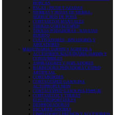
HORCAS
PALAS - PICOS Y AZADAS
SIERRAS Y HOJAS DE SIERRA -
SERRUCHOS DE PODA
CORTASETOS MANUALES
TIJERAS CORTACESPED
TIJERAS PODADORAS - NAVAJAS
INJERTO
CULTIVADORES - BINADORES Y
AIREADORES
MAQUINARIA JARDIN Y AGRICOLA
ACCESORIOS MAQUINARIA JARDIN Y
CONSUMIBLES
ASPIRADORES Y SOPLADORES
BARREDORA PEINADORA CESPED
ARTIFICIAL
CORTABORDES
CORTACESPED GASOLINA
AUTOPROPULSION
CORTACESPED GASOLINA EMPUJE
CORTASETOS Y TIJERAS
ELECTROPORTATILES
DESBROZADORAS
ESCARIFICADORES
LIMPIADORES PRESION Y ACCESORIOS