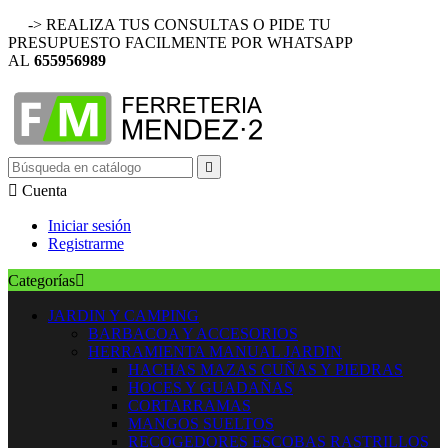
-> REALIZA TUS CONSULTAS O PIDE TU
PRESUPUESTO FACILMENTE POR WHATSAPP
AL
655956989


Cuenta
Iniciar sesión
Registrarme
Categorías

JARDIN Y CAMPING
BARBACOA Y ACCESORIOS
HERRAMIENTA MANUAL JARDIN
HACHAS MAZAS CUÑAS Y PIEDRAS
HOCES Y GUADAÑAS
CORTARRAMAS
MANGOS SUELTOS
RECOGEDORES ESCOBAS RASTRILLOS