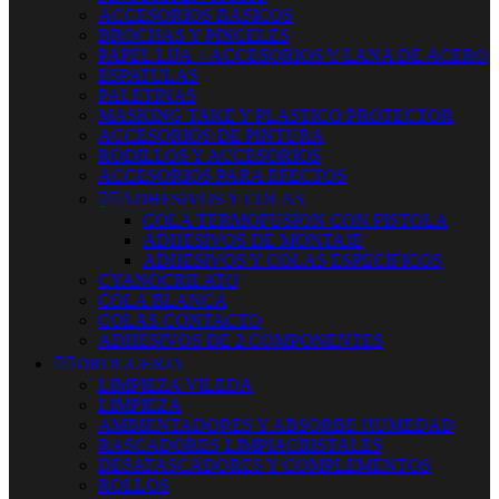
ACCESORIOS BASICOS
BROCHAS Y PINCELES
PAPEL LIJA + ACCESORIOS Y LANA DE ACERO
ESPATULAS
PALETINAS
MASKING TAKE Y PLASTICO PROTECTOR
ACCESORIOS DE PINTURA
RODILLOS Y ACCESORIOS
ACCESORIOS PARA EFECTOS


ADHESIVOS Y COLAS
COLA TERMOFUSION CON PISTOLA
ADHESIVOS DE MONTAJE
ADHESIVOS Y COLAS ESPECIFICOS
CYANOCRILATO
COLA BLANCA
COLAS CONTACTO
ADHESIVOS DE 2 COMPONENTES


DROGUERIA
LIMPIEZA VILEDA
LIMPIEZA
AMBIENTADORES Y ABSORBE HUMEDAD
RASCADORES-LIMPIACRISTALES
DESATASCADORES Y COMPLEMENTOS
ROLLOS