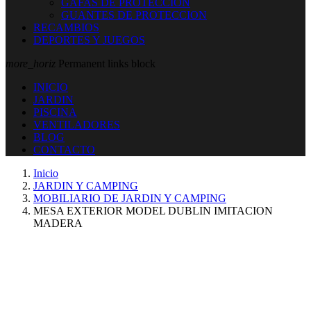
GAFAS DE PROTECCION
GUANTES DE PROTECCION
RECAMBIOS
DEPORTES Y JUEGOS
more_horiz
Permanent links block
INICIO
JARDIN
PISCINA
VENTILADORES
BLOG
CONTACTO
Inicio
JARDIN Y CAMPING
MOBILIARIO DE JARDIN Y CAMPING
MESA EXTERIOR MODEL DUBLIN IMITACION
MADERA