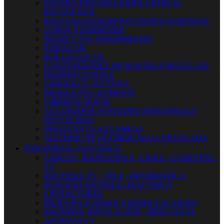
ESCOBA-FREGONA-MOPA-CEPILLO-
RECOGEDOR
BAYETAS-ESTROPAJOS-TRAPOS-ESPONJAS
CUBOS Y BARREÑOS
PRODUCTOS ABSORBENTES
EMBALAJE
BOLSAS-SACOS
CONTENEDORES DE BASURA Y RECICLAJE
DESINFECTANTES
AMONIACO ACETONA
PRODUCTOS QUIMICOS
LIMPIEZA TEXTIL
ACCESORIOS SANITARIO INDUSTRIAL Y
HOSTELERIA
DISOLVENTE-AGUARRAS
ALCOHOL DE QUEMAR-AGUA DESTILADA


MATERIAL ELECTRICO
CABLES - MANGUERAS - LINEA - CARRETES -
TV
MATERIAL TV - TELF - INFORMATICA
PEQUEÑO MATERIAL ELECTRICO
EXTRACTORES
PROLONGACIONES Y ENROLLACABLES
MATERIAL INSTALACIÓN - MINI CANAL
ANTENAS TV