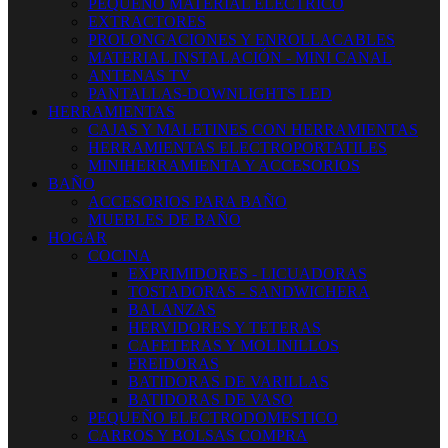
PEQUEÑO MATERIAL ELECTRICO
EXTRACTORES
PROLONGACIONES Y ENROLLACABLES
MATERIAL INSTALACIÓN - MINI CANAL
ANTENAS TV
PANTALLAS-DOWNLIGHTS LED
HERRAMIENTAS
CAJAS Y MALETINES CON HERRAMIENTAS
HERRAMIENTAS ELECTROPORTATILES
MINIHERRAMIENTA Y ACCESORIOS
BAÑO
ACCESORIOS PARA BAÑO
MUEBLES DE BAÑO
HOGAR
COCINA
EXPRIMIDORES - LICUADORAS
TOSTADORAS - SANDWICHERA
BALANZAS
HERVIDORES Y TETERAS
CAFETERAS Y MOLINILLOS
FREIDORAS
BATIDORAS DE VARILLAS
BATIDORAS DE VASO
PEQUEÑO ELECTRODOMESTICO
CARROS Y BOLSAS COMPRA