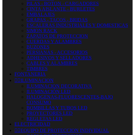
PILAS - BOTON - CARGADORES
CINTA AISLANTE - BURLETES
EMBALAJES
GRAPAS - TACOS - BRIDAS
ESCALERAS INDUSTRIALES Y DOMESTICAS
SIMON RACK
ZAPATOS DE PROTECCION
CUERDAS Y ALAMBRES
BUZONES
PERSIANAS - ACCESORIOS
ADHESIVOS Y SELLADORES
CABLES Y ALAMBRES
TIMBRES
FONTANERIA


ILUMINACION
ILUMINACION DECORATIVA
ILUMINACIÓN LED
HALOGENAS-FLUORESCENTES-BAJO
CONSUMO
BOMBILLAS Y TUBOS LED
PROYECTORES LED
REGLETAS LED
ELECTRICIDAD


EQUIPO DE PROTECCION INDIVIDUAL