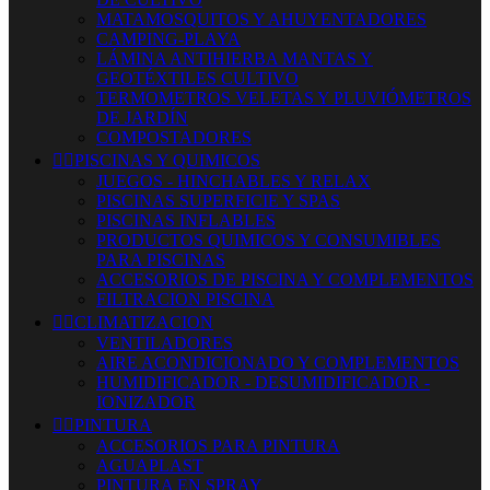
MATAMOSQUITOS Y AHUYENTADORES
CAMPING-PLAYA
LÁMINA ANTIHIERBA MANTAS Y
GEOTÉXTILES CULTIVO
TERMOMETROS VELETAS Y PLUVIÓMETROS
DE JARDÍN
COMPOSTADORES


PISCINAS Y QUIMICOS
JUEGOS - HINCHABLES Y RELAX
PISCINAS SUPERFICIE Y SPAS
PISCINAS INFLABLES
PRODUCTOS QUIMICOS Y CONSUMIBLES
PARA PISCINAS
ACCESORIOS DE PISCINA Y COMPLEMENTOS
FILTRACION PISCINA


CLIMATIZACION
VENTILADORES
AIRE ACONDICIONADO Y COMPLEMENTOS
HUMIDIFICADOR - DESUMIDIFICADOR -
IONIZADOR


PINTURA
ACCESORIOS PARA PINTURA
AGUAPLAST
PINTURA EN SPRAY