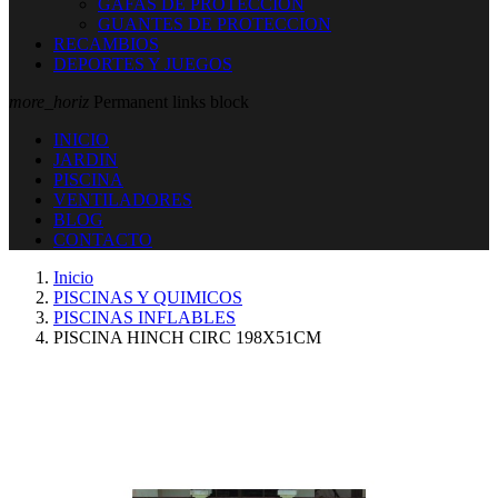
GAFAS DE PROTECCION
GUANTES DE PROTECCION
RECAMBIOS
DEPORTES Y JUEGOS
more_horiz
Permanent links block
INICIO
JARDIN
PISCINA
VENTILADORES
BLOG
CONTACTO
Inicio
PISCINAS Y QUIMICOS
PISCINAS INFLABLES
PISCINA HINCH CIRC 198X51CM