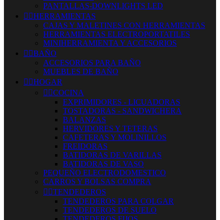
PANTALLAS-DOWNLIGHTS LED


HERRAMIENTAS
CAJAS Y MALETINES CON HERRAMIENTAS
HERRAMIENTAS ELECTROPORTATILES
MINIHERRAMIENTA Y ACCESORIOS


BAÑO
ACCESORIOS PARA BAÑO
MUEBLES DE BAÑO


HOGAR


COCINA
EXPRIMIDORES - LICUADORAS
TOSTADORAS - SANDWICHERA
BALANZAS
HERVIDORES Y TETERAS
CAFETERAS Y MOLINILLOS
FREIDORAS
BATIDORAS DE VARILLAS
BATIDORAS DE VASO
PEQUEÑO ELECTRODOMESTICO
CARROS Y BOLSAS COMPRA


TENDEDEROS
TENDEDEROS PARA COLGAR
TENDEDEROS DE SUELO
TENDEDEROS FIJOS