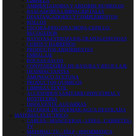
LIMPIEZA
AMBIENTADORES Y ABSORBE HUMEDAD
RASCADORES-LIMPIACRISTALES
DESATASCADORES Y COMPLEMENTOS
ROLLOS
ESCOBA-FREGONA-MOPA-CEPILLO-
RECOGEDOR
BAYETAS-ESTROPAJOS-TRAPOS-ESPONJAS
CUBOS Y BARREÑOS
PRODUCTOS ABSORBENTES
EMBALAJE
BOLSAS-SACOS
CONTENEDORES DE BASURA Y RECICLAJE
DESINFECTANTES
AMONIACO ACETONA
PRODUCTOS QUIMICOS
LIMPIEZA TEXTIL
ACCESORIOS SANITARIO INDUSTRIAL Y
HOSTELERIA
DISOLVENTE-AGUARRAS
ALCOHOL DE QUEMAR-AGUA DESTILADA
MATERIAL ELECTRICO
CABLES - MANGUERAS - LINEA - CARRETES -
TV
MATERIAL TV - TELF - INFORMATICA