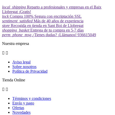
local_shipping
Reparto a profesionales y empresas en el Baix
Llobregat ¡Gratis!
lock
Compra 100% Segura con encriptación SSL
sentiment_satisfied
Más de 40 años de experiencia
store
Recogida en tienda en Sant Boi de Llobregat
shopping_basket
Entrega de tu compra en 5-7 días
perm_phone_msg
¿Tienes dudas? ¡Llámanos! 936615049
Nuestra empresa


Aviso legal
Sobre nosotros
Política de Privacidad
Tienda Online


Términos y condiciones
Envío y pago
Ofertas
Novedades