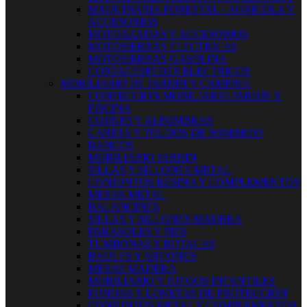
MAQUINARIA FORESTAL - AGRICOLA Y
ACCESORIOS
MOTOAZADAS Y ACCESORIOS
MOTOSIERRAS ELECTRICAS
MOTOSIERRAS GASOLINA
CORTACESPEDES ELECTRICOS
MOBILIARIO DE JARDIN Y CAMPING
CONFECCION MOBILIARIO JARDÍN Y
PISCINA
COJINES Y ALFOMBRAS
CARPAS Y TOLDOS DE SOMBREO
BANCOS
MOBILIARIO JARDIN
SILLAS Y SILLONES METAL
CONJUNTOS RESINA Y COMPLEMENTOS
MESAS METAL
BALANCINES
SILLAS Y SILLONES MADERA
PARASOLES Y PIES
TUMBONAS Y BUTACAS
BAULES Y ARCONES
MESAS MADERA
MOBILIARIO Y JUEGOS INFANTILES
FUNDAS Y LONETAS DE PROTECCIÓN
CONJUNTOS METAL Y COMPLEMENTOS