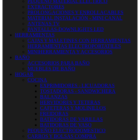
PEQUEÑO MATERIAL ELECTRICO
EXTRACTORES
PROLONGACIONES Y ENROLLACABLES
MATERIAL INSTALACIÓN - MINI CANAL
ANTENAS TV
PANTALLAS-DOWNLIGHTS LED
HERRAMIENTAS
CAJAS Y MALETINES CON HERRAMIENTAS
HERRAMIENTAS ELECTROPORTATILES
MINIHERRAMIENTA Y ACCESORIOS
BAÑO
ACCESORIOS PARA BAÑO
MUEBLES DE BAÑO
HOGAR
COCINA
EXPRIMIDORES - LICUADORAS
TOSTADORAS - SANDWICHERA
BALANZAS
HERVIDORES Y TETERAS
CAFETERAS Y MOLINILLOS
FREIDORAS
BATIDORAS DE VARILLAS
BATIDORAS DE VASO
PEQUEÑO ELECTRODOMESTICO
CARROS Y BOLSAS COMPRA