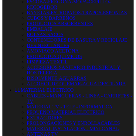
ESCOBA-FREGONA-MOPA-CEPILLO-
RECOGEDOR
BAYETAS-ESTROPAJOS-TRAPOS-ESPONJAS
CUBOS Y BARREÑOS
PRODUCTOS ABSORBENTES
EMBALAJE
BOLSAS-SACOS
CONTENEDORES DE BASURA Y RECICLAJE
DESINFECTANTES
AMONIACO ACETONA
PRODUCTOS QUIMICOS
LIMPIEZA TEXTIL
ACCESORIOS SANITARIO INDUSTRIAL Y
HOSTELERIA
DISOLVENTE-AGUARRAS
ALCOHOL DE QUEMAR-AGUA DESTILADA


MATERIAL ELECTRICO
CABLES - MANGUERAS - LINEA - CARRETES -
TV
MATERIAL TV - TELF - INFORMATICA
PEQUEÑO MATERIAL ELECTRICO
EXTRACTORES
PROLONGACIONES Y ENROLLACABLES
MATERIAL INSTALACIÓN - MINI CANAL
ANTENAS TV