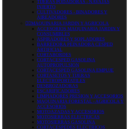
TIJERAS PODADORAS - NAVAJAS
INJERTO
CULTIVADORES - BINADORES Y
AIREADORES


MAQUINARIA JARDIN Y AGRICOLA
ACCESORIOS MAQUINARIA JARDIN Y
CONSUMIBLES
ASPIRADORES Y SOPLADORES
BARREDORA PEINADORA CESPED
ARTIFICIAL
CORTABORDES
CORTACESPED GASOLINA
AUTOPROPULSION
CORTACESPED GASOLINA EMPUJE
CORTASETOS Y TIJERAS
ELECTROPORTATILES
DESBROZADORAS
ESCARIFICADORES
LIMPIADORES PRESION Y ACCESORIOS
MAQUINARIA FORESTAL - AGRICOLA Y
ACCESORIOS
MOTOAZADAS Y ACCESORIOS
MOTOSIERRAS ELECTRICAS
MOTOSIERRAS GASOLINA
CORTACESPEDES ELECTRICOS