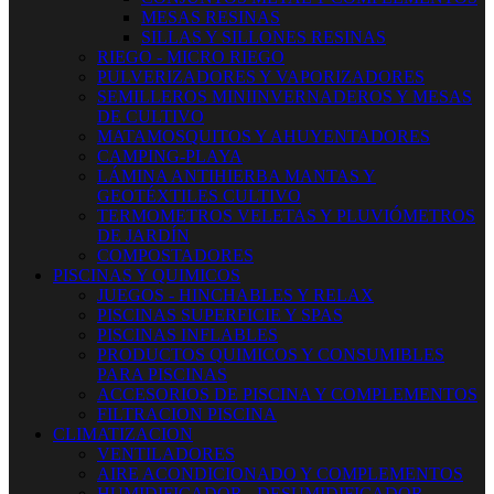
MESAS RESINAS
SILLAS Y SILLONES RESINAS
RIEGO - MICRO RIEGO
PULVERIZADORES Y VAPORIZADORES
SEMILLEROS MINIINVERNADEROS Y MESAS
DE CULTIVO
MATAMOSQUITOS Y AHUYENTADORES
CAMPING-PLAYA
LÁMINA ANTIHIERBA MANTAS Y
GEOTÉXTILES CULTIVO
TERMOMETROS VELETAS Y PLUVIÓMETROS
DE JARDÍN
COMPOSTADORES
PISCINAS Y QUIMICOS
JUEGOS - HINCHABLES Y RELAX
PISCINAS SUPERFICIE Y SPAS
PISCINAS INFLABLES
PRODUCTOS QUIMICOS Y CONSUMIBLES
PARA PISCINAS
ACCESORIOS DE PISCINA Y COMPLEMENTOS
FILTRACION PISCINA
CLIMATIZACION
VENTILADORES
AIRE ACONDICIONADO Y COMPLEMENTOS
HUMIDIFICADOR - DESUMIDIFICADOR -