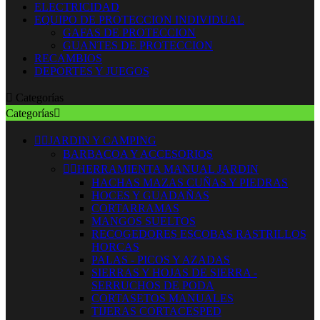
ELECTRICIDAD
EQUIPO DE PROTECCION INDIVIDUAL
GAFAS DE PROTECCION
GUANTES DE PROTECCION
RECAMBIOS
DEPORTES Y JUEGOS

Categorías
Categorías



JARDIN Y CAMPING
BARBACOA Y ACCESORIOS


HERRAMIENTA MANUAL JARDIN
HACHAS MAZAS CUÑAS Y PIEDRAS
HOCES Y GUADAÑAS
CORTARRAMAS
MANGOS SUELTOS
RECOGEDORES ESCOBAS RASTRILLOS
HORCAS
PALAS - PICOS Y AZADAS
SIERRAS Y HOJAS DE SIERRA -
SERRUCHOS DE PODA
CORTASETOS MANUALES
TIJERAS CORTACESPED