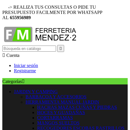
-> REALIZA TUS CONSULTAS O PIDE TU
PRESUPUESTO FACILMENTE POR WHATSAPP
AL
655956989


Cuenta
Iniciar sesión
Registrarme
Categorías

JARDIN Y CAMPING
BARBACOA Y ACCESORIOS
HERRAMIENTA MANUAL JARDIN
HACHAS MAZAS CUÑAS Y PIEDRAS
HOCES Y GUADAÑAS
CORTARRAMAS
MANGOS SUELTOS
RECOGEDORES ESCOBAS RASTRILLOS