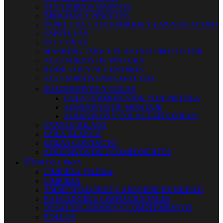
ACCESORIOS BASICOS
BROCHAS Y PINCELES
PAPEL LIJA + ACCESORIOS Y LANA DE ACERO
ESPATULAS
PALETINAS
MASKING TAKE Y PLASTICO PROTECTOR
ACCESORIOS DE PINTURA
RODILLOS Y ACCESORIOS
ACCESORIOS PARA EFECTOS


ADHESIVOS Y COLAS
COLA TERMOFUSION CON PISTOLA
ADHESIVOS DE MONTAJE
ADHESIVOS Y COLAS ESPECIFICOS
CYANOCRILATO
COLA BLANCA
COLAS CONTACTO
ADHESIVOS DE 2 COMPONENTES


DROGUERIA
LIMPIEZA VILEDA
LIMPIEZA
AMBIENTADORES Y ABSORBE HUMEDAD
RASCADORES-LIMPIACRISTALES
DESATASCADORES Y COMPLEMENTOS
ROLLOS