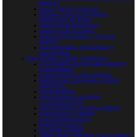
HORCAS
PALAS - PICOS Y AZADAS
SIERRAS Y HOJAS DE SIERRA -
SERRUCHOS DE PODA
CORTASETOS MANUALES
TIJERAS CORTACESPED
TIJERAS PODADORAS - NAVAJAS
INJERTO
CULTIVADORES - BINADORES Y
AIREADORES
MAQUINARIA JARDIN Y AGRICOLA
ACCESORIOS MAQUINARIA JARDIN Y
CONSUMIBLES
ASPIRADORES Y SOPLADORES
BARREDORA PEINADORA CESPED
ARTIFICIAL
CORTABORDES
CORTACESPED GASOLINA
AUTOPROPULSION
CORTACESPED GASOLINA EMPUJE
CORTASETOS Y TIJERAS
ELECTROPORTATILES
DESBROZADORAS
ESCARIFICADORES
LIMPIADORES PRESION Y ACCESORIOS