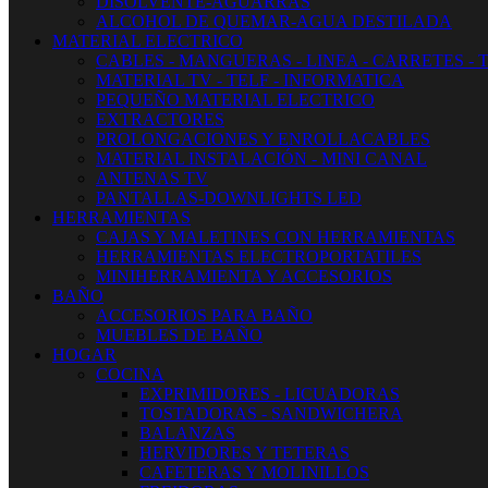
DISOLVENTE-AGUARRAS
ALCOHOL DE QUEMAR-AGUA DESTILADA
MATERIAL ELECTRICO
CABLES - MANGUERAS - LINEA - CARRETES - 
MATERIAL TV - TELF - INFORMATICA
PEQUEÑO MATERIAL ELECTRICO
EXTRACTORES
PROLONGACIONES Y ENROLLACABLES
MATERIAL INSTALACIÓN - MINI CANAL
ANTENAS TV
PANTALLAS-DOWNLIGHTS LED
HERRAMIENTAS
CAJAS Y MALETINES CON HERRAMIENTAS
HERRAMIENTAS ELECTROPORTATILES
MINIHERRAMIENTA Y ACCESORIOS
BAÑO
ACCESORIOS PARA BAÑO
MUEBLES DE BAÑO
HOGAR
COCINA
EXPRIMIDORES - LICUADORAS
TOSTADORAS - SANDWICHERA
BALANZAS
HERVIDORES Y TETERAS
CAFETERAS Y MOLINILLOS