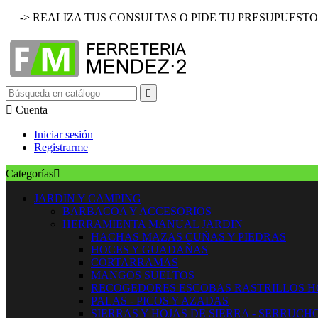
-> REALIZA TUS CONSULTAS O PIDE TU PRESUPUESTO


Cuenta
Iniciar sesión
Registrarme
Categorías

JARDIN Y CAMPING
BARBACOA Y ACCESORIOS
HERRAMIENTA MANUAL JARDIN
HACHAS MAZAS CUÑAS Y PIEDRAS
HOCES Y GUADAÑAS
CORTARRAMAS
MANGOS SUELTOS
RECOGEDORES ESCOBAS RASTRILLOS 
PALAS - PICOS Y AZADAS
SIERRAS Y HOJAS DE SIERRA - SERRUCH