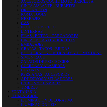
ACCESORIOS COCHE-MOTO-BICICLETA
CINTA AISLANTE - BURLETES
ORDENACION
KOMA TOOLS
HERRAJES
GAS
PRODUCTOS CELO
LINTERNAS
PILAS - BOTON - CARGADORES
CINTA AISLANTE - BURLETES
EMBALAJES
GRAPAS - TACOS - BRIDAS
ESCALERAS INDUSTRIALES Y DOMESTICAS
SIMON RACK
ZAPATOS DE PROTECCION
CUERDAS Y ALAMBRES
BUZONES
PERSIANAS - ACCESORIOS
ADHESIVOS Y SELLADORES
CABLES Y ALAMBRES
TIMBRES
FONTANERIA
ILUMINACION
ILUMINACION DECORATIVA
ILUMINACIÓN LED