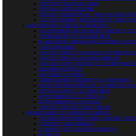
CORTASETOS MANUALES
TIJERAS CORTACESPED
TIJERAS PODADORAS - NAVAJAS INJERT
CULTIVADORES - BINADORES Y AIREAD
MAQUINARIA JARDIN Y AGRICOLA
ACCESORIOS MAQUINARIA JARDIN Y CO
ASPIRADORES Y SOPLADORES
BARREDORA PEINADORA CESPED ARTIFI
CORTABORDES
CORTACESPED GASOLINA AUTOPROPUL
CORTACESPED GASOLINA EMPUJE
CORTASETOS Y TIJERAS ELECTROPORTAT
DESBROZADORAS
ESCARIFICADORES
LIMPIADORES PRESION Y ACCESORIOS
MAQUINARIA FORESTAL - AGRICOLA Y 
MOTOAZADAS Y ACCESORIOS
MOTOSIERRAS ELECTRICAS
MOTOSIERRAS GASOLINA
CORTACESPEDES ELECTRICOS
MOBILIARIO DE JARDIN Y CAMPING
CONFECCION MOBILIARIO JARDÍN Y PIS
COJINES Y ALFOMBRAS
CARPAS Y TOLDOS DE SOMBREO
BANCOS