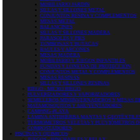
MOBILIARIO JARDIN
SILLAS Y SILLONES METAL
CONJUNTOS RESINA Y COMPLEMENTOS
MESAS METAL
BALANCINES
SILLAS Y SILLONES MADERA
PARASOLES Y PIES
TUMBONAS Y BUTACAS
BAULES Y ARCONES
MESAS MADERA
MOBILIARIO Y JUEGOS INFANTILES
FUNDAS Y LONETAS DE PROTECCIÓN
CONJUNTOS METAL Y COMPLEMENTOS
MESAS RESINAS
SILLAS Y SILLONES RESINAS
RIEGO - MICRO RIEGO
PULVERIZADORES Y VAPORIZADORES
SEMILLEROS MINIINVERNADEROS Y MESAS D
MATAMOSQUITOS Y AHUYENTADORES
CAMPING-PLAYA
LÁMINA ANTIHIERBA MANTAS Y GEOTÉXTILE
TERMOMETROS VELETAS Y PLUVIÓMETROS D
COMPOSTADORES
PISCINAS Y QUIMICOS
JUEGOS - HINCHABLES Y RELAX