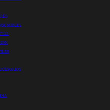
O
ORES
NSUMIBLES
CIAL
SION
ILES
ACCESORIOS
CINA