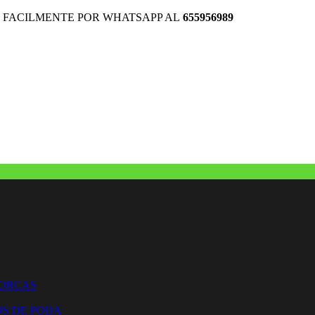
 FACILMENTE POR WHATSAPP AL
655956989
HORCAS
OS DE PODA