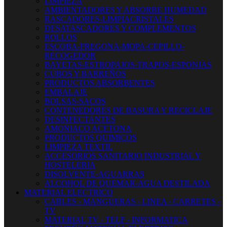
LIMPIEZA
AMBIENTADORES Y ABSORBE HUMEDAD
RASCADORES-LIMPIACRISTALES
DESATASCADORES Y COMPLEMENTOS
ROLLOS
ESCOBA-FREGONA-MOPA-CEPILLO-
RECOGEDOR
BAYETAS-ESTROPAJOS-TRAPOS-ESPONJAS
CUBOS Y BARREÑOS
PRODUCTOS ABSORBENTES
EMBALAJE
BOLSAS-SACOS
CONTENEDORES DE BASURA Y RECICLAJE
DESINFECTANTES
AMONIACO ACETONA
PRODUCTOS QUIMICOS
LIMPIEZA TEXTIL
ACCESORIOS SANITARIO INDUSTRIAL Y
HOSTELERIA
DISOLVENTE-AGUARRAS
ALCOHOL DE QUEMAR-AGUA DESTILADA
MATERIAL ELECTRICO
CABLES - MANGUERAS - LINEA - CARRETES -
TV
MATERIAL TV - TELF - INFORMATICA