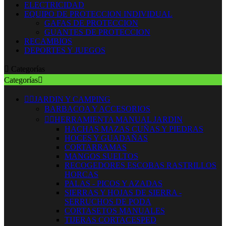
ELECTRICIDAD
EQUIPO DE PROTECCION INDIVIDUAL
GAFAS DE PROTECCION
GUANTES DE PROTECCION
RECAMBIOS
DEPORTES Y JUEGOS

Categorías
Categorías



JARDIN Y CAMPING
BARBACOA Y ACCESORIOS


HERRAMIENTA MANUAL JARDIN
HACHAS MAZAS CUÑAS Y PIEDRAS
HOCES Y GUADAÑAS
CORTARRAMAS
MANGOS SUELTOS
RECOGEDORES ESCOBAS RASTRILLOS
HORCAS
PALAS - PICOS Y AZADAS
SIERRAS Y HOJAS DE SIERRA -
SERRUCHOS DE PODA
CORTASETOS MANUALES
TIJERAS CORTACESPED