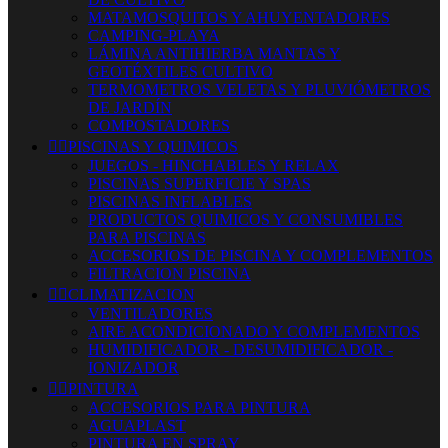
MATAMOSQUITOS Y AHUYENTADORES
CAMPING-PLAYA
LÁMINA ANTIHIERBA MANTAS Y
GEOTÉXTILES CULTIVO
TERMOMETROS VELETAS Y PLUVIÓMETROS
DE JARDÍN
COMPOSTADORES


PISCINAS Y QUIMICOS
JUEGOS - HINCHABLES Y RELAX
PISCINAS SUPERFICIE Y SPAS
PISCINAS INFLABLES
PRODUCTOS QUIMICOS Y CONSUMIBLES
PARA PISCINAS
ACCESORIOS DE PISCINA Y COMPLEMENTOS
FILTRACION PISCINA


CLIMATIZACION
VENTILADORES
AIRE ACONDICIONADO Y COMPLEMENTOS
HUMIDIFICADOR - DESUMIDIFICADOR -
IONIZADOR


PINTURA
ACCESORIOS PARA PINTURA
AGUAPLAST
PINTURA EN SPRAY