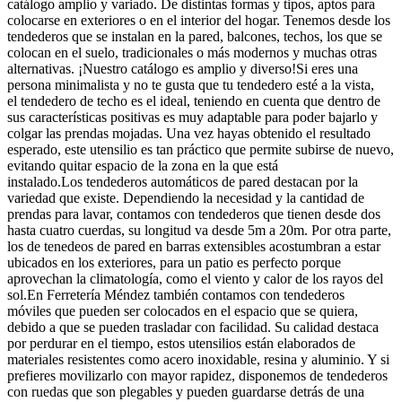
catálogo amplio y variado. De distintas formas y tipos, aptos para
colocarse en exteriores o en el interior del hogar. Tenemos desde los
tendederos que se instalan en la pared, balcones, techos, los que se
colocan en el suelo, tradicionales o más modernos y muchas otras
alternativas. ¡Nuestro catálogo es amplio y diverso!Si eres una
persona minimalista y no te gusta que tu tendedero esté a la vista,
el tendedero de techo es el ideal, teniendo en cuenta que dentro de
sus características positivas es muy adaptable para poder bajarlo y
colgar las prendas mojadas. Una vez hayas obtenido el resultado
esperado, este utensilio es tan práctico que permite subirse de nuevo,
evitando quitar espacio de la zona en la que está
instalado.Los tendederos automáticos de pared destacan por la
variedad que existe. Dependiendo la necesidad y la cantidad de
prendas para lavar, contamos con tendederos que tienen desde dos
hasta cuatro cuerdas, su longitud va desde 5m a 20m. Por otra parte,
los de tenedeos de pared en barras extensibles acostumbran a estar
ubicados en los exteriores, para un patio es perfecto porque
aprovechan la climatología, como el viento y calor de los rayos del
sol.En Ferretería Méndez también contamos con tendederos
móviles que pueden ser colocados en el espacio que se quiera,
debido a que se pueden trasladar con facilidad. Su calidad destaca
por perdurar en el tiempo, estos utensilios están elaborados de
materiales resistentes como acero inoxidable, resina y aluminio. Y si
prefieres movilizarlo con mayor rapidez, disponemos de tendederos
con ruedas que son plegables y pueden guardarse detrás de una