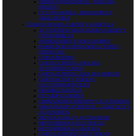
TIJERAS PODADORAS - NAVAJAS
INJERTO
CULTIVADORES - BINADORES Y
AIREADORES


MAQUINARIA JARDIN Y AGRICOLA
ACCESORIOS MAQUINARIA JARDIN Y
CONSUMIBLES
ASPIRADORES Y SOPLADORES
BARREDORA PEINADORA CESPED
ARTIFICIAL
CORTABORDES
CORTACESPED GASOLINA
AUTOPROPULSION
CORTACESPED GASOLINA EMPUJE
CORTASETOS Y TIJERAS
ELECTROPORTATILES
DESBROZADORAS
ESCARIFICADORES
LIMPIADORES PRESION Y ACCESORIOS
MAQUINARIA FORESTAL - AGRICOLA Y
ACCESORIOS
MOTOAZADAS Y ACCESORIOS
MOTOSIERRAS ELECTRICAS
MOTOSIERRAS GASOLINA
CORTACESPEDES ELECTRICOS