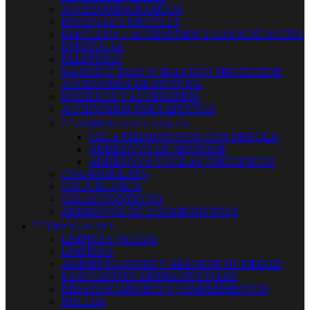
ACCESORIOS BASICOS
BROCHAS Y PINCELES
PAPEL LIJA + ACCESORIOS Y LANA DE ACERO
ESPATULAS
PALETINAS
MASKING TAKE Y PLASTICO PROTECTOR
ACCESORIOS DE PINTURA
RODILLOS Y ACCESORIOS
ACCESORIOS PARA EFECTOS


ADHESIVOS Y COLAS
COLA TERMOFUSION CON PISTOLA
ADHESIVOS DE MONTAJE
ADHESIVOS Y COLAS ESPECIFICOS
CYANOCRILATO
COLA BLANCA
COLAS CONTACTO
ADHESIVOS DE 2 COMPONENTES


DROGUERIA
LIMPIEZA VILEDA
LIMPIEZA
AMBIENTADORES Y ABSORBE HUMEDAD
RASCADORES-LIMPIACRISTALES
DESATASCADORES Y COMPLEMENTOS
ROLLOS