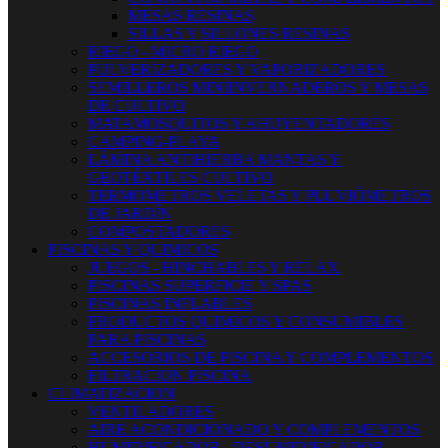
MESAS RESINAS
SILLAS Y SILLONES RESINAS
RIEGO - MICRO RIEGO
PULVERIZADORES Y VAPORIZADORES
SEMILLEROS MINIINVERNADEROS Y MESAS
DE CULTIVO
MATAMOSQUITOS Y AHUYENTADORES
CAMPING-PLAYA
LÁMINA ANTIHIERBA MANTAS Y
GEOTÉXTILES CULTIVO
TERMOMETROS VELETAS Y PLUVIÓMETROS
DE JARDÍN
COMPOSTADORES
PISCINAS Y QUIMICOS
JUEGOS - HINCHABLES Y RELAX
PISCINAS SUPERFICIE Y SPAS
PISCINAS INFLABLES
PRODUCTOS QUIMICOS Y CONSUMIBLES
PARA PISCINAS
ACCESORIOS DE PISCINA Y COMPLEMENTOS
FILTRACION PISCINA
CLIMATIZACION
VENTILADORES
AIRE ACONDICIONADO Y COMPLEMENTOS
HUMIDIFICADOR - DESUMIDIFICADOR -