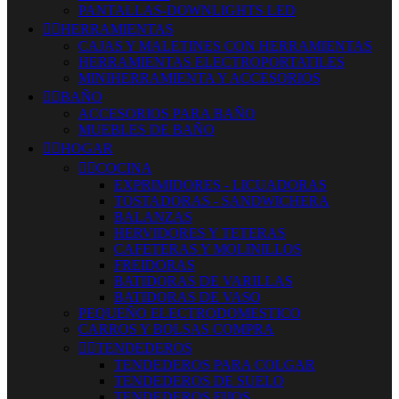
PANTALLAS-DOWNLIGHTS LED


HERRAMIENTAS
CAJAS Y MALETINES CON HERRAMIENTAS
HERRAMIENTAS ELECTROPORTATILES
MINIHERRAMIENTA Y ACCESORIOS


BAÑO
ACCESORIOS PARA BAÑO
MUEBLES DE BAÑO


HOGAR


COCINA
EXPRIMIDORES - LICUADORAS
TOSTADORAS - SANDWICHERA
BALANZAS
HERVIDORES Y TETERAS
CAFETERAS Y MOLINILLOS
FREIDORAS
BATIDORAS DE VARILLAS
BATIDORAS DE VASO
PEQUEÑO ELECTRODOMESTICO
CARROS Y BOLSAS COMPRA


TENDEDEROS
TENDEDEROS PARA COLGAR
TENDEDEROS DE SUELO
TENDEDEROS FIJOS