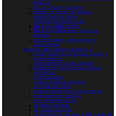
HORCAS
PALAS - PICOS Y AZADAS
SIERRAS Y HOJAS DE SIERRA -
SERRUCHOS DE PODA
CORTASETOS MANUALES
TIJERAS CORTACESPED
TIJERAS PODADORAS - NAVAJAS
INJERTO
CULTIVADORES - BINADORES Y
AIREADORES
MAQUINARIA JARDIN Y AGRICOLA
ACCESORIOS MAQUINARIA JARDIN Y
CONSUMIBLES
ASPIRADORES Y SOPLADORES
BARREDORA PEINADORA CESPED
ARTIFICIAL
CORTABORDES
CORTACESPED GASOLINA
AUTOPROPULSION
CORTACESPED GASOLINA EMPUJE
CORTASETOS Y TIJERAS
ELECTROPORTATILES
DESBROZADORAS
ESCARIFICADORES
LIMPIADORES PRESION Y ACCESORIOS