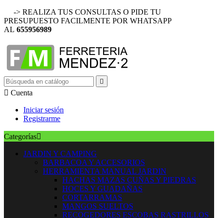
-> REALIZA TUS CONSULTAS O PIDE TU
PRESUPUESTO FACILMENTE POR WHATSAPP
AL
655956989


Cuenta
Iniciar sesión
Registrarme
Categorías

JARDIN Y CAMPING
BARBACOA Y ACCESORIOS
HERRAMIENTA MANUAL JARDIN
HACHAS MAZAS CUÑAS Y PIEDRAS
HOCES Y GUADAÑAS
CORTARRAMAS
MANGOS SUELTOS
RECOGEDORES ESCOBAS RASTRILLOS