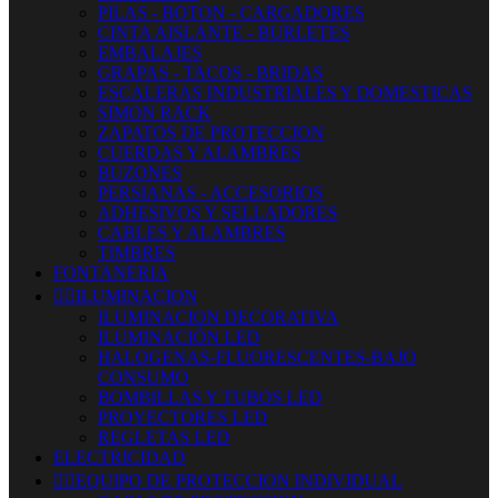
PILAS - BOTON - CARGADORES
CINTA AISLANTE - BURLETES
EMBALAJES
GRAPAS - TACOS - BRIDAS
ESCALERAS INDUSTRIALES Y DOMESTICAS
SIMON RACK
ZAPATOS DE PROTECCION
CUERDAS Y ALAMBRES
BUZONES
PERSIANAS - ACCESORIOS
ADHESIVOS Y SELLADORES
CABLES Y ALAMBRES
TIMBRES
FONTANERIA


ILUMINACION
ILUMINACION DECORATIVA
ILUMINACIÓN LED
HALOGENAS-FLUORESCENTES-BAJO
CONSUMO
BOMBILLAS Y TUBOS LED
PROYECTORES LED
REGLETAS LED
ELECTRICIDAD


EQUIPO DE PROTECCION INDIVIDUAL