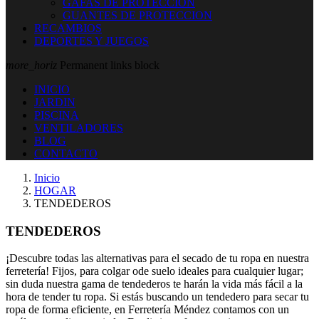
GAFAS DE PROTECCION
GUANTES DE PROTECCION
RECAMBIOS
DEPORTES Y JUEGOS
more_horiz
Permanent links block
INICIO
JARDIN
PISCINA
VENTILADORES
BLOG
CONTACTO
Inicio
HOGAR
TENDEDEROS
TENDEDEROS
¡Descubre todas las alternativas para el secado de tu ropa en nuestra
ferretería! Fijos, para colgar ode suelo ideales para cualquier lugar;
sin duda nuestra gama de tendederos te harán la vida más fácil a la
hora de tender tu ropa. Si estás buscando un tendedero para secar tu
ropa de forma eficiente, en Ferretería Méndez contamos con un