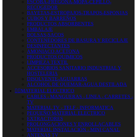
ESCOBA-FREGONA-MOPA-CEPILLO-
RECOGEDOR
BAYETAS-ESTROPAJOS-TRAPOS-ESPONJAS
CUBOS Y BARREÑOS
PRODUCTOS ABSORBENTES
EMBALAJE
BOLSAS-SACOS
CONTENEDORES DE BASURA Y RECICLAJE
DESINFECTANTES
AMONIACO ACETONA
PRODUCTOS QUIMICOS
LIMPIEZA TEXTIL
ACCESORIOS SANITARIO INDUSTRIAL Y
HOSTELERIA
DISOLVENTE-AGUARRAS
ALCOHOL DE QUEMAR-AGUA DESTILADA


MATERIAL ELECTRICO
CABLES - MANGUERAS - LINEA - CARRETES -
TV
MATERIAL TV - TELF - INFORMATICA
PEQUEÑO MATERIAL ELECTRICO
EXTRACTORES
PROLONGACIONES Y ENROLLACABLES
MATERIAL INSTALACIÓN - MINI CANAL
ANTENAS TV