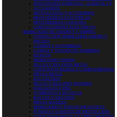
MAQUINARIA FORESTAL - AGRICOLA Y
ACCESORIOS
MOTOAZADAS Y ACCESORIOS
MOTOSIERRAS ELECTRICAS
MOTOSIERRAS GASOLINA
CORTACESPEDES ELECTRICOS
MOBILIARIO DE JARDIN Y CAMPING
CONFECCION MOBILIARIO JARDÍN Y
PISCINA
COJINES Y ALFOMBRAS
CARPAS Y TOLDOS DE SOMBREO
BANCOS
MOBILIARIO JARDIN
SILLAS Y SILLONES METAL
CONJUNTOS RESINA Y COMPLEMENTOS
MESAS METAL
BALANCINES
SILLAS Y SILLONES MADERA
PARASOLES Y PIES
TUMBONAS Y BUTACAS
BAULES Y ARCONES
MESAS MADERA
MOBILIARIO Y JUEGOS INFANTILES
FUNDAS Y LONETAS DE PROTECCIÓN
CONJUNTOS METAL Y COMPLEMENTOS