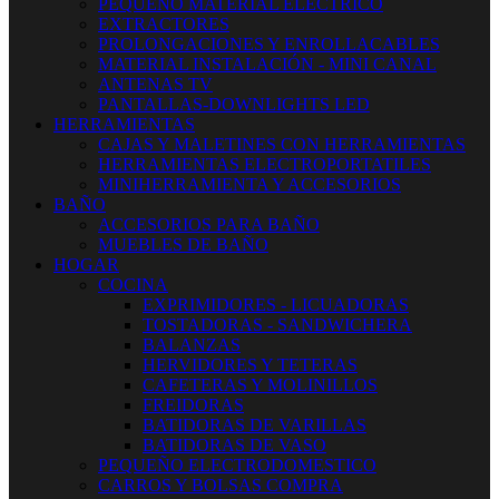
PEQUEÑO MATERIAL ELECTRICO
EXTRACTORES
PROLONGACIONES Y ENROLLACABLES
MATERIAL INSTALACIÓN - MINI CANAL
ANTENAS TV
PANTALLAS-DOWNLIGHTS LED
HERRAMIENTAS
CAJAS Y MALETINES CON HERRAMIENTAS
HERRAMIENTAS ELECTROPORTATILES
MINIHERRAMIENTA Y ACCESORIOS
BAÑO
ACCESORIOS PARA BAÑO
MUEBLES DE BAÑO
HOGAR
COCINA
EXPRIMIDORES - LICUADORAS
TOSTADORAS - SANDWICHERA
BALANZAS
HERVIDORES Y TETERAS
CAFETERAS Y MOLINILLOS
FREIDORAS
BATIDORAS DE VARILLAS
BATIDORAS DE VASO
PEQUEÑO ELECTRODOMESTICO
CARROS Y BOLSAS COMPRA