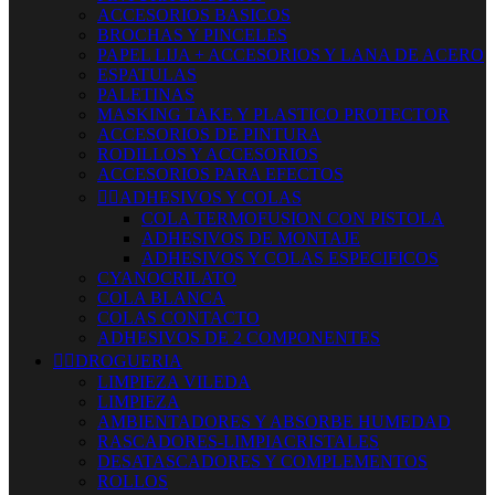
ACCESORIOS BASICOS
BROCHAS Y PINCELES
PAPEL LIJA + ACCESORIOS Y LANA DE ACERO
ESPATULAS
PALETINAS
MASKING TAKE Y PLASTICO PROTECTOR
ACCESORIOS DE PINTURA
RODILLOS Y ACCESORIOS
ACCESORIOS PARA EFECTOS


ADHESIVOS Y COLAS
COLA TERMOFUSION CON PISTOLA
ADHESIVOS DE MONTAJE
ADHESIVOS Y COLAS ESPECIFICOS
CYANOCRILATO
COLA BLANCA
COLAS CONTACTO
ADHESIVOS DE 2 COMPONENTES


DROGUERIA
LIMPIEZA VILEDA
LIMPIEZA
AMBIENTADORES Y ABSORBE HUMEDAD
RASCADORES-LIMPIACRISTALES
DESATASCADORES Y COMPLEMENTOS
ROLLOS