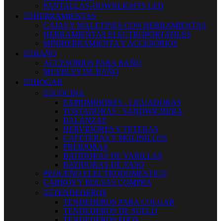
PANTALLAS-DOWNLIGHTS LED


HERRAMIENTAS
CAJAS Y MALETINES CON HERRAMIENTAS
HERRAMIENTAS ELECTROPORTATILES
MINIHERRAMIENTA Y ACCESORIOS


BAÑO
ACCESORIOS PARA BAÑO
MUEBLES DE BAÑO


HOGAR


COCINA
EXPRIMIDORES - LICUADORAS
TOSTADORAS - SANDWICHERA
BALANZAS
HERVIDORES Y TETERAS
CAFETERAS Y MOLINILLOS
FREIDORAS
BATIDORAS DE VARILLAS
BATIDORAS DE VASO
PEQUEÑO ELECTRODOMESTICO
CARROS Y BOLSAS COMPRA


TENDEDEROS
TENDEDEROS PARA COLGAR
TENDEDEROS DE SUELO
TENDEDEROS FIJOS