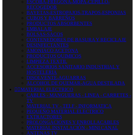
ESCOBA-FREGONA-MOPA-CEPILLO-
RECOGEDOR
BAYETAS-ESTROPAJOS-TRAPOS-ESPONJAS
CUBOS Y BARREÑOS
PRODUCTOS ABSORBENTES
EMBALAJE
BOLSAS-SACOS
CONTENEDORES DE BASURA Y RECICLAJE
DESINFECTANTES
AMONIACO ACETONA
PRODUCTOS QUIMICOS
LIMPIEZA TEXTIL
ACCESORIOS SANITARIO INDUSTRIAL Y
HOSTELERIA
DISOLVENTE-AGUARRAS
ALCOHOL DE QUEMAR-AGUA DESTILADA


MATERIAL ELECTRICO
CABLES - MANGUERAS - LINEA - CARRETES -
TV
MATERIAL TV - TELF - INFORMATICA
PEQUEÑO MATERIAL ELECTRICO
EXTRACTORES
PROLONGACIONES Y ENROLLACABLES
MATERIAL INSTALACIÓN - MINI CANAL
ANTENAS TV