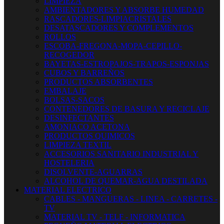
LIMPIEZA
AMBIENTADORES Y ABSORBE HUMEDAD
RASCADORES-LIMPIACRISTALES
DESATASCADORES Y COMPLEMENTOS
ROLLOS
ESCOBA-FREGONA-MOPA-CEPILLO-
RECOGEDOR
BAYETAS-ESTROPAJOS-TRAPOS-ESPONJAS
CUBOS Y BARREÑOS
PRODUCTOS ABSORBENTES
EMBALAJE
BOLSAS-SACOS
CONTENEDORES DE BASURA Y RECICLAJE
DESINFECTANTES
AMONIACO ACETONA
PRODUCTOS QUIMICOS
LIMPIEZA TEXTIL
ACCESORIOS SANITARIO INDUSTRIAL Y
HOSTELERIA
DISOLVENTE-AGUARRAS
ALCOHOL DE QUEMAR-AGUA DESTILADA
MATERIAL ELECTRICO
CABLES - MANGUERAS - LINEA - CARRETES -
TV
MATERIAL TV - TELF - INFORMATICA