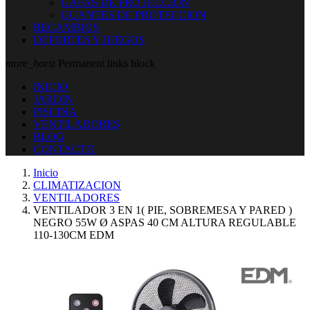
GAFAS DE PROTECCION
GUANTES DE PROTECCION
RECAMBIOS
DEPORTES Y JUEGOS
more_horiz
Permanent links block
INICIO
JARDIN
PISCINA
VENTILADORES
BLOG
CONTACTO
Inicio
CLIMATIZACION
VENTILADORES
VENTILADOR 3 EN 1( PIE, SOBREMESA Y PARED )
NEGRO 55W Ø ASPAS 40 CM ALTURA REGULABLE
110-130CM EDM