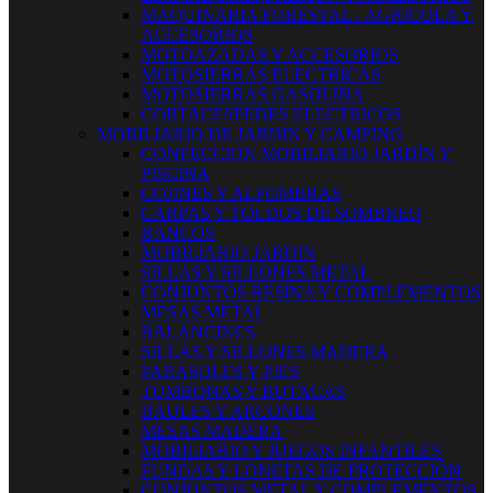
MAQUINARIA FORESTAL - AGRICOLA Y
ACCESORIOS
MOTOAZADAS Y ACCESORIOS
MOTOSIERRAS ELECTRICAS
MOTOSIERRAS GASOLINA
CORTACESPEDES ELECTRICOS
MOBILIARIO DE JARDIN Y CAMPING
CONFECCION MOBILIARIO JARDÍN Y
PISCINA
COJINES Y ALFOMBRAS
CARPAS Y TOLDOS DE SOMBREO
BANCOS
MOBILIARIO JARDIN
SILLAS Y SILLONES METAL
CONJUNTOS RESINA Y COMPLEMENTOS
MESAS METAL
BALANCINES
SILLAS Y SILLONES MADERA
PARASOLES Y PIES
TUMBONAS Y BUTACAS
BAULES Y ARCONES
MESAS MADERA
MOBILIARIO Y JUEGOS INFANTILES
FUNDAS Y LONETAS DE PROTECCIÓN
CONJUNTOS METAL Y COMPLEMENTOS