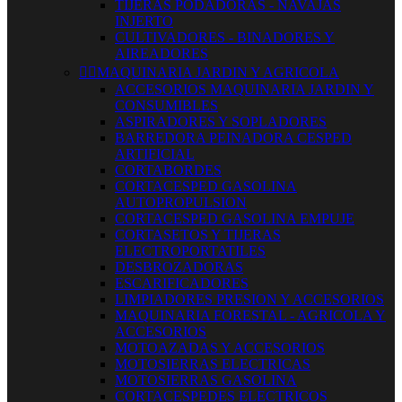
TIJERAS PODADORAS - NAVAJAS
INJERTO
CULTIVADORES - BINADORES Y
AIREADORES


MAQUINARIA JARDIN Y AGRICOLA
ACCESORIOS MAQUINARIA JARDIN Y
CONSUMIBLES
ASPIRADORES Y SOPLADORES
BARREDORA PEINADORA CESPED
ARTIFICIAL
CORTABORDES
CORTACESPED GASOLINA
AUTOPROPULSION
CORTACESPED GASOLINA EMPUJE
CORTASETOS Y TIJERAS
ELECTROPORTATILES
DESBROZADORAS
ESCARIFICADORES
LIMPIADORES PRESION Y ACCESORIOS
MAQUINARIA FORESTAL - AGRICOLA Y
ACCESORIOS
MOTOAZADAS Y ACCESORIOS
MOTOSIERRAS ELECTRICAS
MOTOSIERRAS GASOLINA
CORTACESPEDES ELECTRICOS