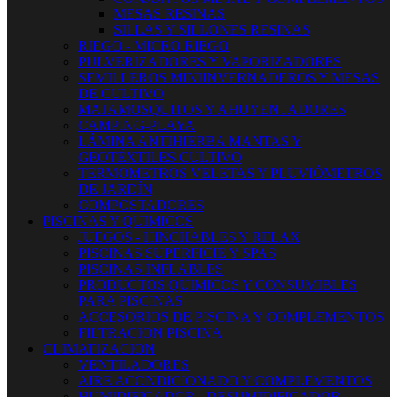
MESAS RESINAS
SILLAS Y SILLONES RESINAS
RIEGO - MICRO RIEGO
PULVERIZADORES Y VAPORIZADORES
SEMILLEROS MINIINVERNADEROS Y MESAS
DE CULTIVO
MATAMOSQUITOS Y AHUYENTADORES
CAMPING-PLAYA
LÁMINA ANTIHIERBA MANTAS Y
GEOTÉXTILES CULTIVO
TERMOMETROS VELETAS Y PLUVIÓMETROS
DE JARDÍN
COMPOSTADORES
PISCINAS Y QUIMICOS
JUEGOS - HINCHABLES Y RELAX
PISCINAS SUPERFICIE Y SPAS
PISCINAS INFLABLES
PRODUCTOS QUIMICOS Y CONSUMIBLES
PARA PISCINAS
ACCESORIOS DE PISCINA Y COMPLEMENTOS
FILTRACION PISCINA
CLIMATIZACION
VENTILADORES
AIRE ACONDICIONADO Y COMPLEMENTOS
HUMIDIFICADOR - DESUMIDIFICADOR -