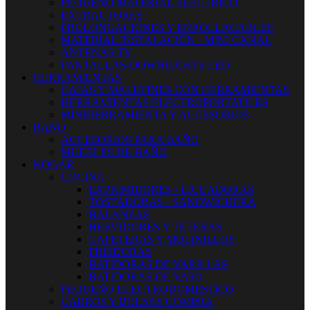
PEQUEÑO MATERIAL ELECTRICO
EXTRACTORES
PROLONGACIONES Y ENROLLACABLES
MATERIAL INSTALACIÓN - MINI CANAL
ANTENAS TV
PANTALLAS-DOWNLIGHTS LED
HERRAMIENTAS
CAJAS Y MALETINES CON HERRAMIENTAS
HERRAMIENTAS ELECTROPORTATILES
MINIHERRAMIENTA Y ACCESORIOS
BAÑO
ACCESORIOS PARA BAÑO
MUEBLES DE BAÑO
HOGAR
COCINA
EXPRIMIDORES - LICUADORAS
TOSTADORAS - SANDWICHERA
BALANZAS
HERVIDORES Y TETERAS
CAFETERAS Y MOLINILLOS
FREIDORAS
BATIDORAS DE VARILLAS
BATIDORAS DE VASO
PEQUEÑO ELECTRODOMESTICO
CARROS Y BOLSAS COMPRA