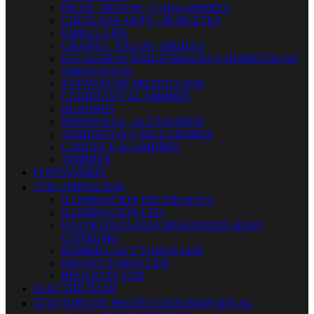
PILAS - BOTON - CARGADORES
CINTA AISLANTE - BURLETES
EMBALAJES
GRAPAS - TACOS - BRIDAS
ESCALERAS INDUSTRIALES Y DOMESTICAS
SIMON RACK
ZAPATOS DE PROTECCION
CUERDAS Y ALAMBRES
BUZONES
PERSIANAS - ACCESORIOS
ADHESIVOS Y SELLADORES
CABLES Y ALAMBRES
TIMBRES
FONTANERIA


ILUMINACION
ILUMINACION DECORATIVA
ILUMINACIÓN LED
HALOGENAS-FLUORESCENTES-BAJO
CONSUMO
BOMBILLAS Y TUBOS LED
PROYECTORES LED
REGLETAS LED
ELECTRICIDAD


EQUIPO DE PROTECCION INDIVIDUAL