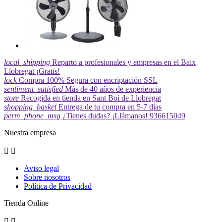
local_shipping
Reparto a profesionales y empresas en el Baix
Llobregat ¡Gratis!
lock
Compra 100% Segura con encriptación SSL
sentiment_satisfied
Más de 40 años de experiencia
store
Recogida en tienda en Sant Boi de Llobregat
shopping_basket
Entrega de tu compra en 5-7 días
perm_phone_msg
¿Tienes dudas? ¡Llámanos! 936615049
Nuestra empresa


Aviso legal
Sobre nosotros
Política de Privacidad
Tienda Online

