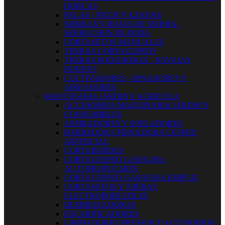
HORCAS
PALAS - PICOS Y AZADAS
SIERRAS Y HOJAS DE SIERRA -
SERRUCHOS DE PODA
CORTASETOS MANUALES
TIJERAS CORTACESPED
TIJERAS PODADORAS - NAVAJAS
INJERTO
CULTIVADORES - BINADORES Y
AIREADORES
MAQUINARIA JARDIN Y AGRICOLA
ACCESORIOS MAQUINARIA JARDIN Y
CONSUMIBLES
ASPIRADORES Y SOPLADORES
BARREDORA PEINADORA CESPED
ARTIFICIAL
CORTABORDES
CORTACESPED GASOLINA
AUTOPROPULSION
CORTACESPED GASOLINA EMPUJE
CORTASETOS Y TIJERAS
ELECTROPORTATILES
DESBROZADORAS
ESCARIFICADORES
LIMPIADORES PRESION Y ACCESORIOS