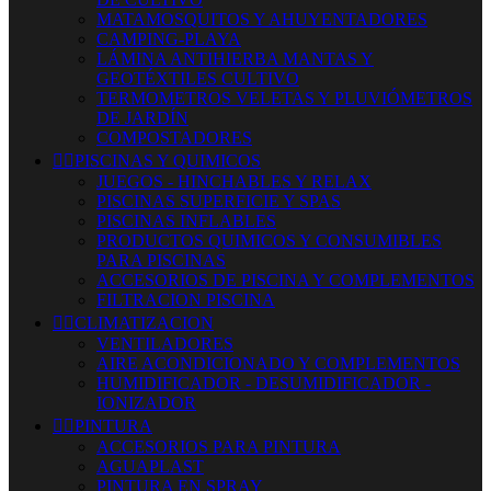
MATAMOSQUITOS Y AHUYENTADORES
CAMPING-PLAYA
LÁMINA ANTIHIERBA MANTAS Y
GEOTÉXTILES CULTIVO
TERMOMETROS VELETAS Y PLUVIÓMETROS
DE JARDÍN
COMPOSTADORES


PISCINAS Y QUIMICOS
JUEGOS - HINCHABLES Y RELAX
PISCINAS SUPERFICIE Y SPAS
PISCINAS INFLABLES
PRODUCTOS QUIMICOS Y CONSUMIBLES
PARA PISCINAS
ACCESORIOS DE PISCINA Y COMPLEMENTOS
FILTRACION PISCINA


CLIMATIZACION
VENTILADORES
AIRE ACONDICIONADO Y COMPLEMENTOS
HUMIDIFICADOR - DESUMIDIFICADOR -
IONIZADOR


PINTURA
ACCESORIOS PARA PINTURA
AGUAPLAST
PINTURA EN SPRAY