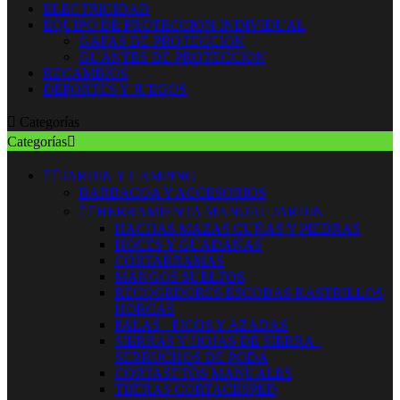
ELECTRICIDAD
EQUIPO DE PROTECCION INDIVIDUAL
GAFAS DE PROTECCION
GUANTES DE PROTECCION
RECAMBIOS
DEPORTES Y JUEGOS

Categorías
Categorías



JARDIN Y CAMPING
BARBACOA Y ACCESORIOS


HERRAMIENTA MANUAL JARDIN
HACHAS MAZAS CUÑAS Y PIEDRAS
HOCES Y GUADAÑAS
CORTARRAMAS
MANGOS SUELTOS
RECOGEDORES ESCOBAS RASTRILLOS
HORCAS
PALAS - PICOS Y AZADAS
SIERRAS Y HOJAS DE SIERRA -
SERRUCHOS DE PODA
CORTASETOS MANUALES
TIJERAS CORTACESPED