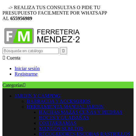
-> REALIZA TUS CONSULTAS O PIDE TU
PRESUPUESTO FACILMENTE POR WHATSAPP
AL
655956989


Cuenta
Iniciar sesión
Registrarme
Categorías

JARDIN Y CAMPING
BARBACOA Y ACCESORIOS
HERRAMIENTA MANUAL JARDIN
HACHAS MAZAS CUÑAS Y PIEDRAS
HOCES Y GUADAÑAS
CORTARRAMAS
MANGOS SUELTOS
RECOGEDORES ESCOBAS RASTRILLOS