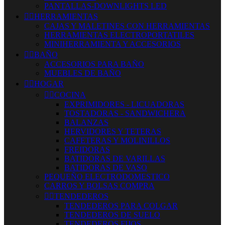
PANTALLAS-DOWNLIGHTS LED


HERRAMIENTAS
CAJAS Y MALETINES CON HERRAMIENTAS
HERRAMIENTAS ELECTROPORTATILES
MINIHERRAMIENTA Y ACCESORIOS


BAÑO
ACCESORIOS PARA BAÑO
MUEBLES DE BAÑO


HOGAR


COCINA
EXPRIMIDORES - LICUADORAS
TOSTADORAS - SANDWICHERA
BALANZAS
HERVIDORES Y TETERAS
CAFETERAS Y MOLINILLOS
FREIDORAS
BATIDORAS DE VARILLAS
BATIDORAS DE VASO
PEQUEÑO ELECTRODOMESTICO
CARROS Y BOLSAS COMPRA


TENDEDEROS
TENDEDEROS PARA COLGAR
TENDEDEROS DE SUELO
TENDEDEROS FIJOS