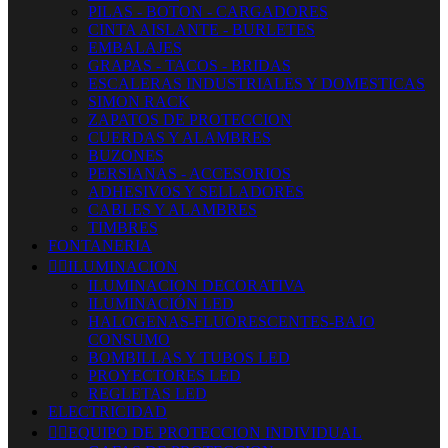
PILAS - BOTON - CARGADORES
CINTA AISLANTE - BURLETES
EMBALAJES
GRAPAS - TACOS - BRIDAS
ESCALERAS INDUSTRIALES Y DOMESTICAS
SIMON RACK
ZAPATOS DE PROTECCION
CUERDAS Y ALAMBRES
BUZONES
PERSIANAS - ACCESORIOS
ADHESIVOS Y SELLADORES
CABLES Y ALAMBRES
TIMBRES
FONTANERIA


ILUMINACION
ILUMINACION DECORATIVA
ILUMINACIÓN LED
HALOGENAS-FLUORESCENTES-BAJO
CONSUMO
BOMBILLAS Y TUBOS LED
PROYECTORES LED
REGLETAS LED
ELECTRICIDAD


EQUIPO DE PROTECCION INDIVIDUAL