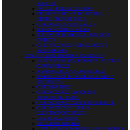
HORCAS
PALAS - PICOS Y AZADAS
SIERRAS Y HOJAS DE SIERRA -
SERRUCHOS DE PODA
CORTASETOS MANUALES
TIJERAS CORTACESPED
TIJERAS PODADORAS - NAVAJAS
INJERTO
CULTIVADORES - BINADORES Y
AIREADORES
MAQUINARIA JARDIN Y AGRICOLA
ACCESORIOS MAQUINARIA JARDIN Y
CONSUMIBLES
ASPIRADORES Y SOPLADORES
BARREDORA PEINADORA CESPED
ARTIFICIAL
CORTABORDES
CORTACESPED GASOLINA
AUTOPROPULSION
CORTACESPED GASOLINA EMPUJE
CORTASETOS Y TIJERAS
ELECTROPORTATILES
DESBROZADORAS
ESCARIFICADORES
LIMPIADORES PRESION Y ACCESORIOS