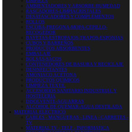
LIMPIEZA
AMBIENTADORES Y ABSORBE HUMEDAD
RASCADORES-LIMPIACRISTALES
DESATASCADORES Y COMPLEMENTOS
ROLLOS
ESCOBA-FREGONA-MOPA-CEPILLO-
RECOGEDOR
BAYETAS-ESTROPAJOS-TRAPOS-ESPONJAS
CUBOS Y BARREÑOS
PRODUCTOS ABSORBENTES
EMBALAJE
BOLSAS-SACOS
CONTENEDORES DE BASURA Y RECICLAJE
DESINFECTANTES
AMONIACO ACETONA
PRODUCTOS QUIMICOS
LIMPIEZA TEXTIL
ACCESORIOS SANITARIO INDUSTRIAL Y
HOSTELERIA
DISOLVENTE-AGUARRAS
ALCOHOL DE QUEMAR-AGUA DESTILADA
MATERIAL ELECTRICO
CABLES - MANGUERAS - LINEA - CARRETES -
TV
MATERIAL TV - TELF - INFORMATICA