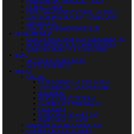
PEQUEÑO MATERIAL ELECTRICO
EXTRACTORES
PROLONGACIONES Y ENROLLACABLES
MATERIAL INSTALACIÓN - MINI CANAL
ANTENAS TV
PANTALLAS-DOWNLIGHTS LED
HERRAMIENTAS
CAJAS Y MALETINES CON HERRAMIENTAS
HERRAMIENTAS ELECTROPORTATILES
MINIHERRAMIENTA Y ACCESORIOS
BAÑO
ACCESORIOS PARA BAÑO
MUEBLES DE BAÑO
HOGAR
COCINA
EXPRIMIDORES - LICUADORAS
TOSTADORAS - SANDWICHERA
BALANZAS
HERVIDORES Y TETERAS
CAFETERAS Y MOLINILLOS
FREIDORAS
BATIDORAS DE VARILLAS
BATIDORAS DE VASO
PEQUEÑO ELECTRODOMESTICO
CARROS Y BOLSAS COMPRA