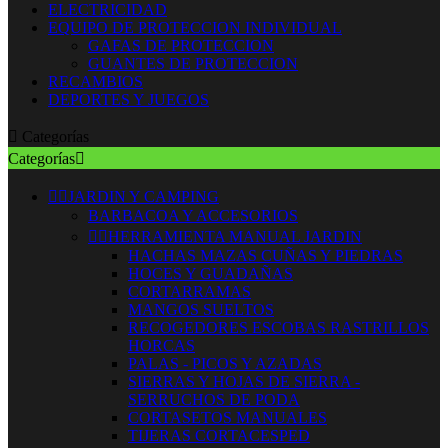
ELECTRICIDAD
EQUIPO DE PROTECCION INDIVIDUAL
GAFAS DE PROTECCION
GUANTES DE PROTECCION
RECAMBIOS
DEPORTES Y JUEGOS

Categorías
Categorías



JARDIN Y CAMPING
BARBACOA Y ACCESORIOS


HERRAMIENTA MANUAL JARDIN
HACHAS MAZAS CUÑAS Y PIEDRAS
HOCES Y GUADAÑAS
CORTARRAMAS
MANGOS SUELTOS
RECOGEDORES ESCOBAS RASTRILLOS
HORCAS
PALAS - PICOS Y AZADAS
SIERRAS Y HOJAS DE SIERRA -
SERRUCHOS DE PODA
CORTASETOS MANUALES
TIJERAS CORTACESPED