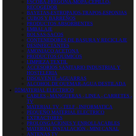
ESCOBA-FREGONA-MOPA-CEPILLO-
RECOGEDOR
BAYETAS-ESTROPAJOS-TRAPOS-ESPONJAS
CUBOS Y BARREÑOS
PRODUCTOS ABSORBENTES
EMBALAJE
BOLSAS-SACOS
CONTENEDORES DE BASURA Y RECICLAJE
DESINFECTANTES
AMONIACO ACETONA
PRODUCTOS QUIMICOS
LIMPIEZA TEXTIL
ACCESORIOS SANITARIO INDUSTRIAL Y
HOSTELERIA
DISOLVENTE-AGUARRAS
ALCOHOL DE QUEMAR-AGUA DESTILADA


MATERIAL ELECTRICO
CABLES - MANGUERAS - LINEA - CARRETES -
TV
MATERIAL TV - TELF - INFORMATICA
PEQUEÑO MATERIAL ELECTRICO
EXTRACTORES
PROLONGACIONES Y ENROLLACABLES
MATERIAL INSTALACIÓN - MINI CANAL
ANTENAS TV