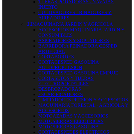
TIJERAS PODADORAS - NAVAJAS
INJERTO
CULTIVADORES - BINADORES Y
AIREADORES


MAQUINARIA JARDIN Y AGRICOLA
ACCESORIOS MAQUINARIA JARDIN Y
CONSUMIBLES
ASPIRADORES Y SOPLADORES
BARREDORA PEINADORA CESPED
ARTIFICIAL
CORTABORDES
CORTACESPED GASOLINA
AUTOPROPULSION
CORTACESPED GASOLINA EMPUJE
CORTASETOS Y TIJERAS
ELECTROPORTATILES
DESBROZADORAS
ESCARIFICADORES
LIMPIADORES PRESION Y ACCESORIOS
MAQUINARIA FORESTAL - AGRICOLA Y
ACCESORIOS
MOTOAZADAS Y ACCESORIOS
MOTOSIERRAS ELECTRICAS
MOTOSIERRAS GASOLINA
CORTACESPEDES ELECTRICOS