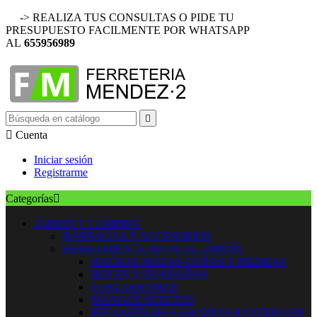
-> REALIZA TUS CONSULTAS O PIDE TU
PRESUPUESTO FACILMENTE POR WHATSAPP
AL
655956989


Cuenta
Iniciar sesión
Registrarme
Categorías

JARDIN Y CAMPING
BARBACOA Y ACCESORIOS
HERRAMIENTA MANUAL JARDIN
HACHAS MAZAS CUÑAS Y PIEDRAS
HOCES Y GUADAÑAS
CORTARRAMAS
MANGOS SUELTOS
RECOGEDORES ESCOBAS RASTRILLOS