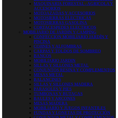
MAQUINARIA FORESTAL - AGRICOLA Y
ACCESORIOS
MOTOAZADAS Y ACCESORIOS
MOTOSIERRAS ELECTRICAS
MOTOSIERRAS GASOLINA
CORTACESPEDES ELECTRICOS
MOBILIARIO DE JARDIN Y CAMPING
CONFECCION MOBILIARIO JARDÍN Y
PISCINA
COJINES Y ALFOMBRAS
CARPAS Y TOLDOS DE SOMBREO
BANCOS
MOBILIARIO JARDIN
SILLAS Y SILLONES METAL
CONJUNTOS RESINA Y COMPLEMENTOS
MESAS METAL
BALANCINES
SILLAS Y SILLONES MADERA
PARASOLES Y PIES
TUMBONAS Y BUTACAS
BAULES Y ARCONES
MESAS MADERA
MOBILIARIO Y JUEGOS INFANTILES
FUNDAS Y LONETAS DE PROTECCIÓN
CONJUNTOS METAL Y COMPLEMENTOS