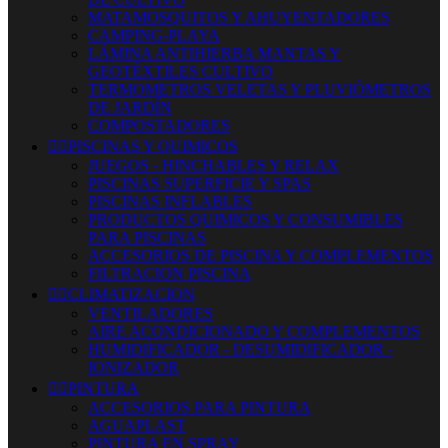
MATAMOSQUITOS Y AHUYENTADORES
CAMPING-PLAYA
LÁMINA ANTIHIERBA MANTAS Y
GEOTÉXTILES CULTIVO
TERMOMETROS VELETAS Y PLUVIÓMETROS
DE JARDÍN
COMPOSTADORES


PISCINAS Y QUIMICOS
JUEGOS - HINCHABLES Y RELAX
PISCINAS SUPERFICIE Y SPAS
PISCINAS INFLABLES
PRODUCTOS QUIMICOS Y CONSUMIBLES
PARA PISCINAS
ACCESORIOS DE PISCINA Y COMPLEMENTOS
FILTRACION PISCINA


CLIMATIZACION
VENTILADORES
AIRE ACONDICIONADO Y COMPLEMENTOS
HUMIDIFICADOR - DESUMIDIFICADOR -
IONIZADOR


PINTURA
ACCESORIOS PARA PINTURA
AGUAPLAST
PINTURA EN SPRAY