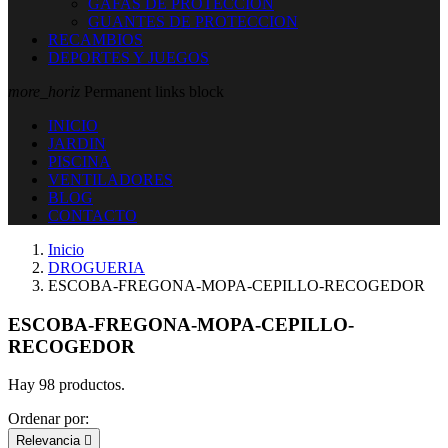
GAFAS DE PROTECCION
GUANTES DE PROTECCION
RECAMBIOS
DEPORTES Y JUEGOS
more_horiz
Permanent links block
INICIO
JARDIN
PISCINA
VENTILADORES
BLOG
CONTACTO
Inicio
DROGUERIA
ESCOBA-FREGONA-MOPA-CEPILLO-RECOGEDOR
ESCOBA-FREGONA-MOPA-CEPILLO-
RECOGEDOR
Hay 98 productos.
Ordenar por:
Relevancia
