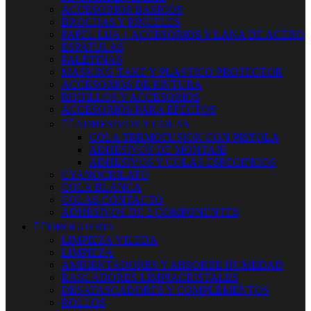
ACCESORIOS BASICOS
BROCHAS Y PINCELES
PAPEL LIJA + ACCESORIOS Y LANA DE ACERO
ESPATULAS
PALETINAS
MASKING TAKE Y PLASTICO PROTECTOR
ACCESORIOS DE PINTURA
RODILLOS Y ACCESORIOS
ACCESORIOS PARA EFECTOS


ADHESIVOS Y COLAS
COLA TERMOFUSION CON PISTOLA
ADHESIVOS DE MONTAJE
ADHESIVOS Y COLAS ESPECIFICOS
CYANOCRILATO
COLA BLANCA
COLAS CONTACTO
ADHESIVOS DE 2 COMPONENTES


DROGUERIA
LIMPIEZA VILEDA
LIMPIEZA
AMBIENTADORES Y ABSORBE HUMEDAD
RASCADORES-LIMPIACRISTALES
DESATASCADORES Y COMPLEMENTOS
ROLLOS