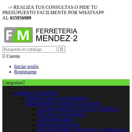
-> REALIZA TUS CONSULTAS O PIDE TU
PRESUPUESTO FACILMENTE POR WHATSAPP
AL
655956989


Cuenta
Iniciar sesión
Registrarme
Categorías

JARDIN Y CAMPING
BARBACOA Y ACCESORIOS
HERRAMIENTA MANUAL JARDIN
HACHAS MAZAS CUÑAS Y PIEDRAS
HOCES Y GUADAÑAS
CORTARRAMAS
MANGOS SUELTOS
RECOGEDORES ESCOBAS RASTRILLOS