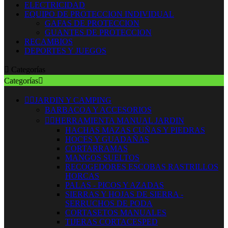
ELECTRICIDAD
EQUIPO DE PROTECCION INDIVIDUAL
GAFAS DE PROTECCION
GUANTES DE PROTECCION
RECAMBIOS
DEPORTES Y JUEGOS

Categorías
Categorías



JARDIN Y CAMPING
BARBACOA Y ACCESORIOS


HERRAMIENTA MANUAL JARDIN
HACHAS MAZAS CUÑAS Y PIEDRAS
HOCES Y GUADAÑAS
CORTARRAMAS
MANGOS SUELTOS
RECOGEDORES ESCOBAS RASTRILLOS
HORCAS
PALAS - PICOS Y AZADAS
SIERRAS Y HOJAS DE SIERRA -
SERRUCHOS DE PODA
CORTASETOS MANUALES
TIJERAS CORTACESPED