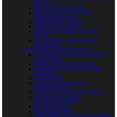
HORCAS
PALAS - PICOS Y AZADAS
SIERRAS Y HOJAS DE SIERRA -
SERRUCHOS DE PODA
CORTASETOS MANUALES
TIJERAS CORTACESPED
TIJERAS PODADORAS - NAVAJAS
INJERTO
CULTIVADORES - BINADORES Y
AIREADORES
MAQUINARIA JARDIN Y AGRICOLA
ACCESORIOS MAQUINARIA JARDIN Y
CONSUMIBLES
ASPIRADORES Y SOPLADORES
BARREDORA PEINADORA CESPED
ARTIFICIAL
CORTABORDES
CORTACESPED GASOLINA
AUTOPROPULSION
CORTACESPED GASOLINA EMPUJE
CORTASETOS Y TIJERAS
ELECTROPORTATILES
DESBROZADORAS
ESCARIFICADORES
LIMPIADORES PRESION Y ACCESORIOS