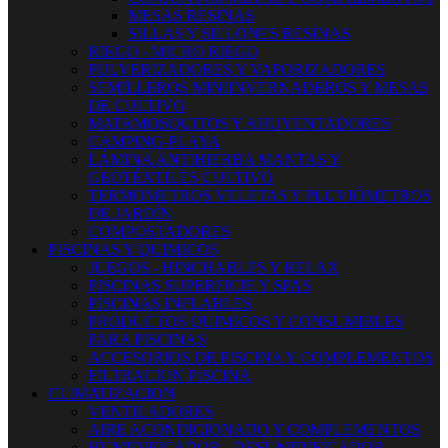
MESAS RESINAS
SILLAS Y SILLONES RESINAS
RIEGO - MICRO RIEGO
PULVERIZADORES Y VAPORIZADORES
SEMILLEROS MINIINVERNADEROS Y MESAS
DE CULTIVO
MATAMOSQUITOS Y AHUYENTADORES
CAMPING-PLAYA
LÁMINA ANTIHIERBA MANTAS Y
GEOTÉXTILES CULTIVO
TERMOMETROS VELETAS Y PLUVIÓMETROS
DE JARDÍN
COMPOSTADORES
PISCINAS Y QUIMICOS
JUEGOS - HINCHABLES Y RELAX
PISCINAS SUPERFICIE Y SPAS
PISCINAS INFLABLES
PRODUCTOS QUIMICOS Y CONSUMIBLES
PARA PISCINAS
ACCESORIOS DE PISCINA Y COMPLEMENTOS
FILTRACION PISCINA
CLIMATIZACION
VENTILADORES
AIRE ACONDICIONADO Y COMPLEMENTOS
HUMIDIFICADOR - DESUMIDIFICADOR -