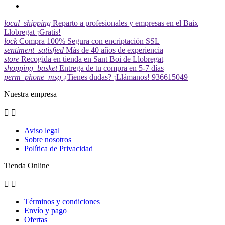
local_shipping
Reparto a profesionales y empresas en el Baix
Llobregat ¡Gratis!
lock
Compra 100% Segura con encriptación SSL
sentiment_satisfied
Más de 40 años de experiencia
store
Recogida en tienda en Sant Boi de Llobregat
shopping_basket
Entrega de tu compra en 5-7 días
perm_phone_msg
¿Tienes dudas? ¡Llámanos! 936615049
Nuestra empresa


Aviso legal
Sobre nosotros
Política de Privacidad
Tienda Online


Términos y condiciones
Envío y pago
Ofertas