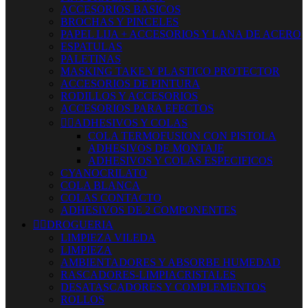
ACCESORIOS BASICOS
BROCHAS Y PINCELES
PAPEL LIJA + ACCESORIOS Y LANA DE ACERO
ESPATULAS
PALETINAS
MASKING TAKE Y PLASTICO PROTECTOR
ACCESORIOS DE PINTURA
RODILLOS Y ACCESORIOS
ACCESORIOS PARA EFECTOS


ADHESIVOS Y COLAS
COLA TERMOFUSION CON PISTOLA
ADHESIVOS DE MONTAJE
ADHESIVOS Y COLAS ESPECIFICOS
CYANOCRILATO
COLA BLANCA
COLAS CONTACTO
ADHESIVOS DE 2 COMPONENTES


DROGUERIA
LIMPIEZA VILEDA
LIMPIEZA
AMBIENTADORES Y ABSORBE HUMEDAD
RASCADORES-LIMPIACRISTALES
DESATASCADORES Y COMPLEMENTOS
ROLLOS