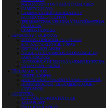
MATAMOSQUITOS Y AHUYENTADORES
CAMPING-PLAYA
LÁMINA ANTIHIERBA MANTAS Y
GEOTÉXTILES CULTIVO
TERMOMETROS VELETAS Y PLUVIÓMETROS
DE JARDÍN
COMPOSTADORES


PISCINAS Y QUIMICOS
JUEGOS - HINCHABLES Y RELAX
PISCINAS SUPERFICIE Y SPAS
PISCINAS INFLABLES
PRODUCTOS QUIMICOS Y CONSUMIBLES
PARA PISCINAS
ACCESORIOS DE PISCINA Y COMPLEMENTOS
FILTRACION PISCINA


CLIMATIZACION
VENTILADORES
AIRE ACONDICIONADO Y COMPLEMENTOS
HUMIDIFICADOR - DESUMIDIFICADOR -
IONIZADOR


PINTURA
ACCESORIOS PARA PINTURA
AGUAPLAST
PINTURA EN SPRAY