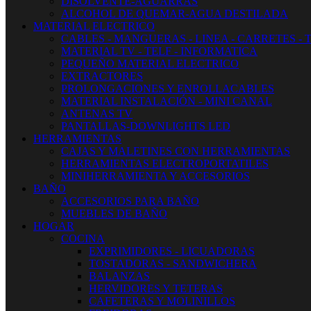
DISOLVENTE-AGUARRAS
ALCOHOL DE QUEMAR-AGUA DESTILADA
MATERIAL ELECTRICO
CABLES - MANGUERAS - LINEA - CARRETES - 
MATERIAL TV - TELF - INFORMATICA
PEQUEÑO MATERIAL ELECTRICO
EXTRACTORES
PROLONGACIONES Y ENROLLACABLES
MATERIAL INSTALACIÓN - MINI CANAL
ANTENAS TV
PANTALLAS-DOWNLIGHTS LED
HERRAMIENTAS
CAJAS Y MALETINES CON HERRAMIENTAS
HERRAMIENTAS ELECTROPORTATILES
MINIHERRAMIENTA Y ACCESORIOS
BAÑO
ACCESORIOS PARA BAÑO
MUEBLES DE BAÑO
HOGAR
COCINA
EXPRIMIDORES - LICUADORAS
TOSTADORAS - SANDWICHERA
BALANZAS
HERVIDORES Y TETERAS
CAFETERAS Y MOLINILLOS