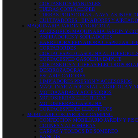
CORTASETOS MANUALES
TIJERAS CORTACESPED
TIJERAS PODADORAS - NAVAJAS INJERT
CULTIVADORES - BINADORES Y AIREAD
MAQUINARIA JARDIN Y AGRICOLA
ACCESORIOS MAQUINARIA JARDIN Y CO
ASPIRADORES Y SOPLADORES
BARREDORA PEINADORA CESPED ARTIFI
CORTABORDES
CORTACESPED GASOLINA AUTOPROPUL
CORTACESPED GASOLINA EMPUJE
CORTASETOS Y TIJERAS ELECTROPORTAT
DESBROZADORAS
ESCARIFICADORES
LIMPIADORES PRESION Y ACCESORIOS
MAQUINARIA FORESTAL - AGRICOLA Y 
MOTOAZADAS Y ACCESORIOS
MOTOSIERRAS ELECTRICAS
MOTOSIERRAS GASOLINA
CORTACESPEDES ELECTRICOS
MOBILIARIO DE JARDIN Y CAMPING
CONFECCION MOBILIARIO JARDÍN Y PIS
COJINES Y ALFOMBRAS
CARPAS Y TOLDOS DE SOMBREO
BANCOS