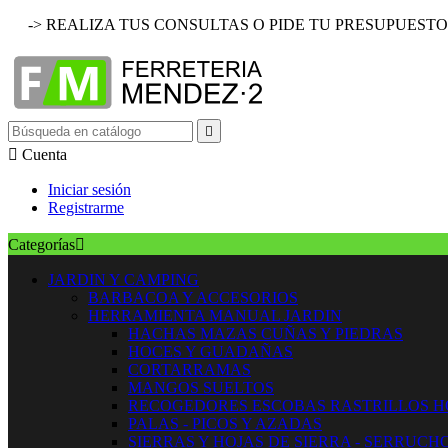
-> REALIZA TUS CONSULTAS O PIDE TU PRESUPUESTO


Cuenta
Iniciar sesión
Registrarme
Categorías

JARDIN Y CAMPING
BARBACOA Y ACCESORIOS
HERRAMIENTA MANUAL JARDIN
HACHAS MAZAS CUÑAS Y PIEDRAS
HOCES Y GUADAÑAS
CORTARRAMAS
MANGOS SUELTOS
RECOGEDORES ESCOBAS RASTRILLOS 
PALAS - PICOS Y AZADAS
SIERRAS Y HOJAS DE SIERRA - SERRUCH