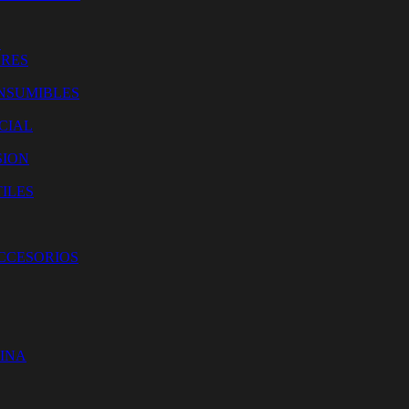
O
ORES
NSUMIBLES
CIAL
SION
ILES
ACCESORIOS
CINA