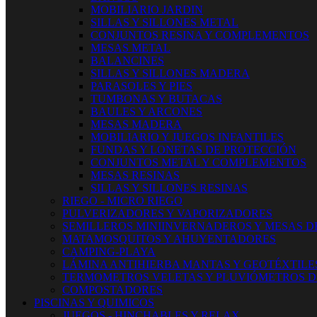
MOBILIARIO JARDIN
SILLAS Y SILLONES METAL
CONJUNTOS RESINA Y COMPLEMENTOS
MESAS METAL
BALANCINES
SILLAS Y SILLONES MADERA
PARASOLES Y PIES
TUMBONAS Y BUTACAS
BAULES Y ARCONES
MESAS MADERA
MOBILIARIO Y JUEGOS INFANTILES
FUNDAS Y LONETAS DE PROTECCIÓN
CONJUNTOS METAL Y COMPLEMENTOS
MESAS RESINAS
SILLAS Y SILLONES RESINAS
RIEGO - MICRO RIEGO
PULVERIZADORES Y VAPORIZADORES
SEMILLEROS MINIINVERNADEROS Y MESAS D
MATAMOSQUITOS Y AHUYENTADORES
CAMPING-PLAYA
LÁMINA ANTIHIERBA MANTAS Y GEOTÉXTILE
TERMOMETROS VELETAS Y PLUVIÓMETROS D
COMPOSTADORES
PISCINAS Y QUIMICOS
JUEGOS - HINCHABLES Y RELAX