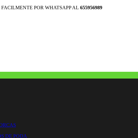
 FACILMENTE POR WHATSAPP AL
655956989
HORCAS
OS DE PODA