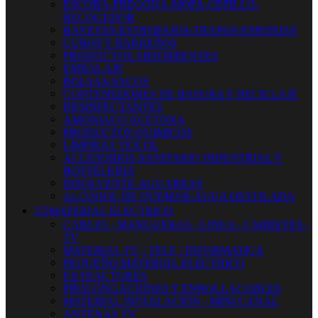
ESCOBA-FREGONA-MOPA-CEPILLO-
RECOGEDOR
BAYETAS-ESTROPAJOS-TRAPOS-ESPONJAS
CUBOS Y BARREÑOS
PRODUCTOS ABSORBENTES
EMBALAJE
BOLSAS-SACOS
CONTENEDORES DE BASURA Y RECICLAJE
DESINFECTANTES
AMONIACO ACETONA
PRODUCTOS QUIMICOS
LIMPIEZA TEXTIL
ACCESORIOS SANITARIO INDUSTRIAL Y
HOSTELERIA
DISOLVENTE-AGUARRAS
ALCOHOL DE QUEMAR-AGUA DESTILADA


MATERIAL ELECTRICO
CABLES - MANGUERAS - LINEA - CARRETES -
TV
MATERIAL TV - TELF - INFORMATICA
PEQUEÑO MATERIAL ELECTRICO
EXTRACTORES
PROLONGACIONES Y ENROLLACABLES
MATERIAL INSTALACIÓN - MINI CANAL
ANTENAS TV