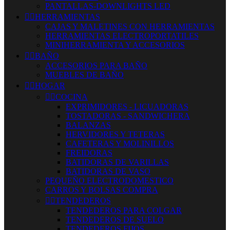
PANTALLAS-DOWNLIGHTS LED


HERRAMIENTAS
CAJAS Y MALETINES CON HERRAMIENTAS
HERRAMIENTAS ELECTROPORTATILES
MINIHERRAMIENTA Y ACCESORIOS


BAÑO
ACCESORIOS PARA BAÑO
MUEBLES DE BAÑO


HOGAR


COCINA
EXPRIMIDORES - LICUADORAS
TOSTADORAS - SANDWICHERA
BALANZAS
HERVIDORES Y TETERAS
CAFETERAS Y MOLINILLOS
FREIDORAS
BATIDORAS DE VARILLAS
BATIDORAS DE VASO
PEQUEÑO ELECTRODOMESTICO
CARROS Y BOLSAS COMPRA


TENDEDEROS
TENDEDEROS PARA COLGAR
TENDEDEROS DE SUELO
TENDEDEROS FIJOS