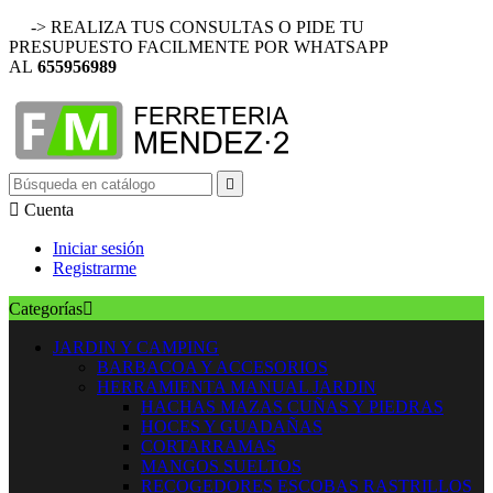
-> REALIZA TUS CONSULTAS O PIDE TU
PRESUPUESTO FACILMENTE POR WHATSAPP
AL
655956989


Cuenta
Iniciar sesión
Registrarme
Categorías

JARDIN Y CAMPING
BARBACOA Y ACCESORIOS
HERRAMIENTA MANUAL JARDIN
HACHAS MAZAS CUÑAS Y PIEDRAS
HOCES Y GUADAÑAS
CORTARRAMAS
MANGOS SUELTOS
RECOGEDORES ESCOBAS RASTRILLOS