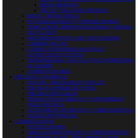
MESAS RESINAS
SILLAS Y SILLONES RESINAS
RIEGO - MICRO RIEGO
PULVERIZADORES Y VAPORIZADORES
SEMILLEROS MINIINVERNADEROS Y MESAS
DE CULTIVO
MATAMOSQUITOS Y AHUYENTADORES
CAMPING-PLAYA
LÁMINA ANTIHIERBA MANTAS Y
GEOTÉXTILES CULTIVO
TERMOMETROS VELETAS Y PLUVIÓMETROS
DE JARDÍN
COMPOSTADORES
PISCINAS Y QUIMICOS
JUEGOS - HINCHABLES Y RELAX
PISCINAS SUPERFICIE Y SPAS
PISCINAS INFLABLES
PRODUCTOS QUIMICOS Y CONSUMIBLES
PARA PISCINAS
ACCESORIOS DE PISCINA Y COMPLEMENTOS
FILTRACION PISCINA
CLIMATIZACION
VENTILADORES
AIRE ACONDICIONADO Y COMPLEMENTOS
HUMIDIFICADOR - DESUMIDIFICADOR -