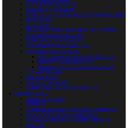
ACCESORIOS BASICOS
BROCHAS Y PINCELES
PAPEL LIJA + ACCESORIOS Y LANA DE ACERO
ESPATULAS
PALETINAS
MASKING TAKE Y PLASTICO PROTECTOR
ACCESORIOS DE PINTURA
RODILLOS Y ACCESORIOS
ACCESORIOS PARA EFECTOS


ADHESIVOS Y COLAS
COLA TERMOFUSION CON PISTOLA
ADHESIVOS DE MONTAJE
ADHESIVOS Y COLAS ESPECIFICOS
CYANOCRILATO
COLA BLANCA
COLAS CONTACTO
ADHESIVOS DE 2 COMPONENTES


DROGUERIA
LIMPIEZA VILEDA
LIMPIEZA
AMBIENTADORES Y ABSORBE HUMEDAD
RASCADORES-LIMPIACRISTALES
DESATASCADORES Y COMPLEMENTOS
ROLLOS