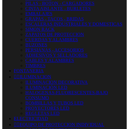
PILAS - BOTON - CARGADORES
CINTA AISLANTE - BURLETES
EMBALAJES
GRAPAS - TACOS - BRIDAS
ESCALERAS INDUSTRIALES Y DOMESTICAS
SIMON RACK
ZAPATOS DE PROTECCION
CUERDAS Y ALAMBRES
BUZONES
PERSIANAS - ACCESORIOS
ADHESIVOS Y SELLADORES
CABLES Y ALAMBRES
TIMBRES
FONTANERIA


ILUMINACION
ILUMINACION DECORATIVA
ILUMINACIÓN LED
HALOGENAS-FLUORESCENTES-BAJO
CONSUMO
BOMBILLAS Y TUBOS LED
PROYECTORES LED
REGLETAS LED
ELECTRICIDAD


EQUIPO DE PROTECCION INDIVIDUAL