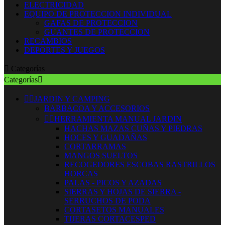
ELECTRICIDAD
EQUIPO DE PROTECCION INDIVIDUAL
GAFAS DE PROTECCION
GUANTES DE PROTECCION
RECAMBIOS
DEPORTES Y JUEGOS

Categorías
Categorías



JARDIN Y CAMPING
BARBACOA Y ACCESORIOS


HERRAMIENTA MANUAL JARDIN
HACHAS MAZAS CUÑAS Y PIEDRAS
HOCES Y GUADAÑAS
CORTARRAMAS
MANGOS SUELTOS
RECOGEDORES ESCOBAS RASTRILLOS
HORCAS
PALAS - PICOS Y AZADAS
SIERRAS Y HOJAS DE SIERRA -
SERRUCHOS DE PODA
CORTASETOS MANUALES
TIJERAS CORTACESPED