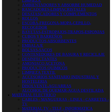
LIMPIEZA
AMBIENTADORES Y ABSORBE HUMEDAD
RASCADORES-LIMPIACRISTALES
DESATASCADORES Y COMPLEMENTOS
ROLLOS
ESCOBA-FREGONA-MOPA-CEPILLO-
RECOGEDOR
BAYETAS-ESTROPAJOS-TRAPOS-ESPONJAS
CUBOS Y BARREÑOS
PRODUCTOS ABSORBENTES
EMBALAJE
BOLSAS-SACOS
CONTENEDORES DE BASURA Y RECICLAJE
DESINFECTANTES
AMONIACO ACETONA
PRODUCTOS QUIMICOS
LIMPIEZA TEXTIL
ACCESORIOS SANITARIO INDUSTRIAL Y
HOSTELERIA
DISOLVENTE-AGUARRAS
ALCOHOL DE QUEMAR-AGUA DESTILADA
MATERIAL ELECTRICO
CABLES - MANGUERAS - LINEA - CARRETES -
TV
MATERIAL TV - TELF - INFORMATICA