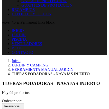
GAFAS DE PROTECCION
GUANTES DE PROTECCION
RECAMBIOS
DEPORTES Y JUEGOS
more_horiz
Permanent links block
INICIO
JARDIN
PISCINA
VENTILADORES
BLOG
CONTACTO
Inicio
JARDIN Y CAMPING
HERRAMIENTA MANUAL JARDIN
TIJERAS PODADORAS - NAVAJAS INJERTO
TIJERAS PODADORAS - NAVAJAS INJERTO
Hay 92 productos.
Ordenar por:
Relevancia
