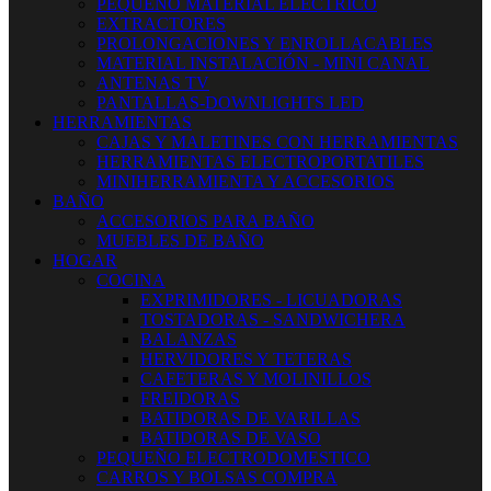
PEQUEÑO MATERIAL ELECTRICO
EXTRACTORES
PROLONGACIONES Y ENROLLACABLES
MATERIAL INSTALACIÓN - MINI CANAL
ANTENAS TV
PANTALLAS-DOWNLIGHTS LED
HERRAMIENTAS
CAJAS Y MALETINES CON HERRAMIENTAS
HERRAMIENTAS ELECTROPORTATILES
MINIHERRAMIENTA Y ACCESORIOS
BAÑO
ACCESORIOS PARA BAÑO
MUEBLES DE BAÑO
HOGAR
COCINA
EXPRIMIDORES - LICUADORAS
TOSTADORAS - SANDWICHERA
BALANZAS
HERVIDORES Y TETERAS
CAFETERAS Y MOLINILLOS
FREIDORAS
BATIDORAS DE VARILLAS
BATIDORAS DE VASO
PEQUEÑO ELECTRODOMESTICO
CARROS Y BOLSAS COMPRA