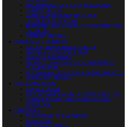
MATAMOSQUITOS Y AHUYENTADORES
CAMPING-PLAYA
LÁMINA ANTIHIERBA MANTAS Y
GEOTÉXTILES CULTIVO
TERMOMETROS VELETAS Y PLUVIÓMETROS
DE JARDÍN
COMPOSTADORES


PISCINAS Y QUIMICOS
JUEGOS - HINCHABLES Y RELAX
PISCINAS SUPERFICIE Y SPAS
PISCINAS INFLABLES
PRODUCTOS QUIMICOS Y CONSUMIBLES
PARA PISCINAS
ACCESORIOS DE PISCINA Y COMPLEMENTOS
FILTRACION PISCINA


CLIMATIZACION
VENTILADORES
AIRE ACONDICIONADO Y COMPLEMENTOS
HUMIDIFICADOR - DESUMIDIFICADOR -
IONIZADOR


PINTURA
ACCESORIOS PARA PINTURA
AGUAPLAST
PINTURA EN SPRAY