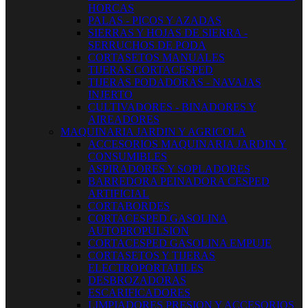
HORCAS
PALAS - PICOS Y AZADAS
SIERRAS Y HOJAS DE SIERRA -
SERRUCHOS DE PODA
CORTASETOS MANUALES
TIJERAS CORTACESPED
TIJERAS PODADORAS - NAVAJAS
INJERTO
CULTIVADORES - BINADORES Y
AIREADORES
MAQUINARIA JARDIN Y AGRICOLA
ACCESORIOS MAQUINARIA JARDIN Y
CONSUMIBLES
ASPIRADORES Y SOPLADORES
BARREDORA PEINADORA CESPED
ARTIFICIAL
CORTABORDES
CORTACESPED GASOLINA
AUTOPROPULSION
CORTACESPED GASOLINA EMPUJE
CORTASETOS Y TIJERAS
ELECTROPORTATILES
DESBROZADORAS
ESCARIFICADORES
LIMPIADORES PRESION Y ACCESORIOS