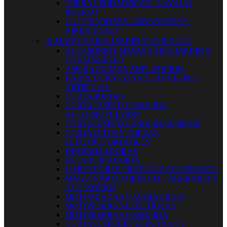
TIJERAS PODADORAS - NAVAJAS
INJERTO
CULTIVADORES - BINADORES Y
AIREADORES


MAQUINARIA JARDIN Y AGRICOLA
ACCESORIOS MAQUINARIA JARDIN Y
CONSUMIBLES
ASPIRADORES Y SOPLADORES
BARREDORA PEINADORA CESPED
ARTIFICIAL
CORTABORDES
CORTACESPED GASOLINA
AUTOPROPULSION
CORTACESPED GASOLINA EMPUJE
CORTASETOS Y TIJERAS
ELECTROPORTATILES
DESBROZADORAS
ESCARIFICADORES
LIMPIADORES PRESION Y ACCESORIOS
MAQUINARIA FORESTAL - AGRICOLA Y
ACCESORIOS
MOTOAZADAS Y ACCESORIOS
MOTOSIERRAS ELECTRICAS
MOTOSIERRAS GASOLINA
CORTACESPEDES ELECTRICOS