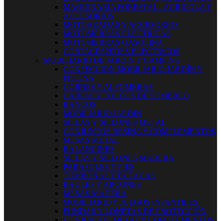
MAQUINARIA FORESTAL - AGRICOLA Y
ACCESORIOS
MOTOAZADAS Y ACCESORIOS
MOTOSIERRAS ELECTRICAS
MOTOSIERRAS GASOLINA
CORTACESPEDES ELECTRICOS
MOBILIARIO DE JARDIN Y CAMPING
CONFECCION MOBILIARIO JARDÍN Y
PISCINA
COJINES Y ALFOMBRAS
CARPAS Y TOLDOS DE SOMBREO
BANCOS
MOBILIARIO JARDIN
SILLAS Y SILLONES METAL
CONJUNTOS RESINA Y COMPLEMENTOS
MESAS METAL
BALANCINES
SILLAS Y SILLONES MADERA
PARASOLES Y PIES
TUMBONAS Y BUTACAS
BAULES Y ARCONES
MESAS MADERA
MOBILIARIO Y JUEGOS INFANTILES
FUNDAS Y LONETAS DE PROTECCIÓN
CONJUNTOS METAL Y COMPLEMENTOS