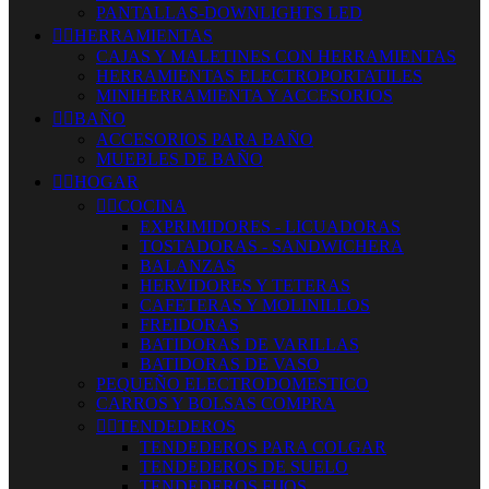
PANTALLAS-DOWNLIGHTS LED


HERRAMIENTAS
CAJAS Y MALETINES CON HERRAMIENTAS
HERRAMIENTAS ELECTROPORTATILES
MINIHERRAMIENTA Y ACCESORIOS


BAÑO
ACCESORIOS PARA BAÑO
MUEBLES DE BAÑO


HOGAR


COCINA
EXPRIMIDORES - LICUADORAS
TOSTADORAS - SANDWICHERA
BALANZAS
HERVIDORES Y TETERAS
CAFETERAS Y MOLINILLOS
FREIDORAS
BATIDORAS DE VARILLAS
BATIDORAS DE VASO
PEQUEÑO ELECTRODOMESTICO
CARROS Y BOLSAS COMPRA


TENDEDEROS
TENDEDEROS PARA COLGAR
TENDEDEROS DE SUELO
TENDEDEROS FIJOS