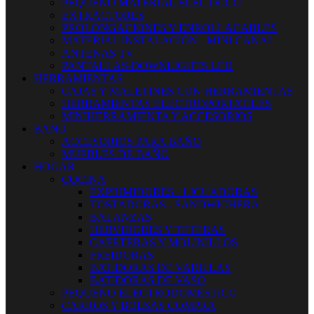
PEQUEÑO MATERIAL ELECTRICO
EXTRACTORES
PROLONGACIONES Y ENROLLACABLES
MATERIAL INSTALACIÓN - MINI CANAL
ANTENAS TV
PANTALLAS-DOWNLIGHTS LED
HERRAMIENTAS
CAJAS Y MALETINES CON HERRAMIENTAS
HERRAMIENTAS ELECTROPORTATILES
MINIHERRAMIENTA Y ACCESORIOS
BAÑO
ACCESORIOS PARA BAÑO
MUEBLES DE BAÑO
HOGAR
COCINA
EXPRIMIDORES - LICUADORAS
TOSTADORAS - SANDWICHERA
BALANZAS
HERVIDORES Y TETERAS
CAFETERAS Y MOLINILLOS
FREIDORAS
BATIDORAS DE VARILLAS
BATIDORAS DE VASO
PEQUEÑO ELECTRODOMESTICO
CARROS Y BOLSAS COMPRA