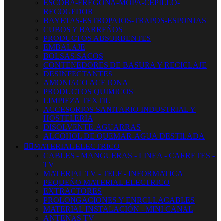
ESCOBA-FREGONA-MOPA-CEPILLO-
RECOGEDOR
BAYETAS-ESTROPAJOS-TRAPOS-ESPONJAS
CUBOS Y BARREÑOS
PRODUCTOS ABSORBENTES
EMBALAJE
BOLSAS-SACOS
CONTENEDORES DE BASURA Y RECICLAJE
DESINFECTANTES
AMONIACO ACETONA
PRODUCTOS QUIMICOS
LIMPIEZA TEXTIL
ACCESORIOS SANITARIO INDUSTRIAL Y
HOSTELERIA
DISOLVENTE-AGUARRAS
ALCOHOL DE QUEMAR-AGUA DESTILADA


MATERIAL ELECTRICO
CABLES - MANGUERAS - LINEA - CARRETES -
TV
MATERIAL TV - TELF - INFORMATICA
PEQUEÑO MATERIAL ELECTRICO
EXTRACTORES
PROLONGACIONES Y ENROLLACABLES
MATERIAL INSTALACIÓN - MINI CANAL
ANTENAS TV