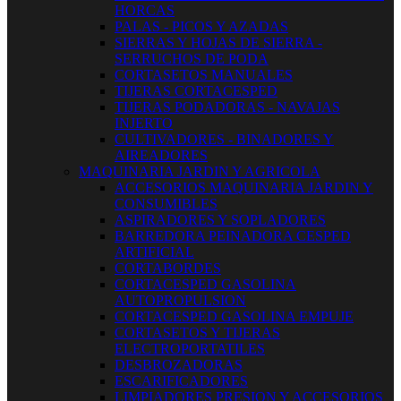
HORCAS
PALAS - PICOS Y AZADAS
SIERRAS Y HOJAS DE SIERRA -
SERRUCHOS DE PODA
CORTASETOS MANUALES
TIJERAS CORTACESPED
TIJERAS PODADORAS - NAVAJAS
INJERTO
CULTIVADORES - BINADORES Y
AIREADORES
MAQUINARIA JARDIN Y AGRICOLA
ACCESORIOS MAQUINARIA JARDIN Y
CONSUMIBLES
ASPIRADORES Y SOPLADORES
BARREDORA PEINADORA CESPED
ARTIFICIAL
CORTABORDES
CORTACESPED GASOLINA
AUTOPROPULSION
CORTACESPED GASOLINA EMPUJE
CORTASETOS Y TIJERAS
ELECTROPORTATILES
DESBROZADORAS
ESCARIFICADORES
LIMPIADORES PRESION Y ACCESORIOS