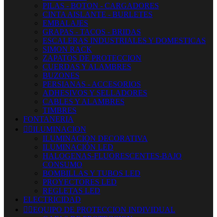
PILAS - BOTON - CARGADORES
CINTA AISLANTE - BURLETES
EMBALAJES
GRAPAS - TACOS - BRIDAS
ESCALERAS INDUSTRIALES Y DOMESTICAS
SIMON RACK
ZAPATOS DE PROTECCION
CUERDAS Y ALAMBRES
BUZONES
PERSIANAS - ACCESORIOS
ADHESIVOS Y SELLADORES
CABLES Y ALAMBRES
TIMBRES
FONTANERIA


ILUMINACION
ILUMINACION DECORATIVA
ILUMINACIÓN LED
HALOGENAS-FLUORESCENTES-BAJO
CONSUMO
BOMBILLAS Y TUBOS LED
PROYECTORES LED
REGLETAS LED
ELECTRICIDAD


EQUIPO DE PROTECCION INDIVIDUAL