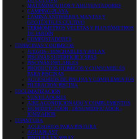
MATAMOSQUITOS Y AHUYENTADORES
CAMPING-PLAYA
LÁMINA ANTIHIERBA MANTAS Y
GEOTÉXTILES CULTIVO
TERMOMETROS VELETAS Y PLUVIÓMETROS
DE JARDÍN
COMPOSTADORES


PISCINAS Y QUIMICOS
JUEGOS - HINCHABLES Y RELAX
PISCINAS SUPERFICIE Y SPAS
PISCINAS INFLABLES
PRODUCTOS QUIMICOS Y CONSUMIBLES
PARA PISCINAS
ACCESORIOS DE PISCINA Y COMPLEMENTOS
FILTRACION PISCINA


CLIMATIZACION
VENTILADORES
AIRE ACONDICIONADO Y COMPLEMENTOS
HUMIDIFICADOR - DESUMIDIFICADOR -
IONIZADOR


PINTURA
ACCESORIOS PARA PINTURA
AGUAPLAST
PINTURA EN SPRAY