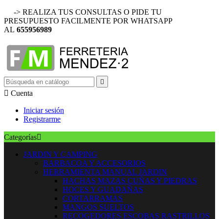
-> REALIZA TUS CONSULTAS O PIDE TU
PRESUPUESTO FACILMENTE POR WHATSAPP
AL
655956989


Cuenta
Iniciar sesión
Registrarme
Categorías

JARDIN Y CAMPING
BARBACOA Y ACCESORIOS
HERRAMIENTA MANUAL JARDIN
HACHAS MAZAS CUÑAS Y PIEDRAS
HOCES Y GUADAÑAS
CORTARRAMAS
MANGOS SUELTOS
RECOGEDORES ESCOBAS RASTRILLOS