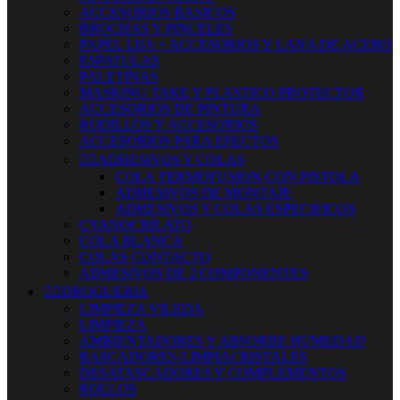
ACCESORIOS BASICOS
BROCHAS Y PINCELES
PAPEL LIJA + ACCESORIOS Y LANA DE ACERO
ESPATULAS
PALETINAS
MASKING TAKE Y PLASTICO PROTECTOR
ACCESORIOS DE PINTURA
RODILLOS Y ACCESORIOS
ACCESORIOS PARA EFECTOS


ADHESIVOS Y COLAS
COLA TERMOFUSION CON PISTOLA
ADHESIVOS DE MONTAJE
ADHESIVOS Y COLAS ESPECIFICOS
CYANOCRILATO
COLA BLANCA
COLAS CONTACTO
ADHESIVOS DE 2 COMPONENTES


DROGUERIA
LIMPIEZA VILEDA
LIMPIEZA
AMBIENTADORES Y ABSORBE HUMEDAD
RASCADORES-LIMPIACRISTALES
DESATASCADORES Y COMPLEMENTOS
ROLLOS