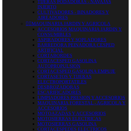
TIJERAS PODADORAS - NAVAJAS
INJERTO
CULTIVADORES - BINADORES Y
AIREADORES


MAQUINARIA JARDIN Y AGRICOLA
ACCESORIOS MAQUINARIA JARDIN Y
CONSUMIBLES
ASPIRADORES Y SOPLADORES
BARREDORA PEINADORA CESPED
ARTIFICIAL
CORTABORDES
CORTACESPED GASOLINA
AUTOPROPULSION
CORTACESPED GASOLINA EMPUJE
CORTASETOS Y TIJERAS
ELECTROPORTATILES
DESBROZADORAS
ESCARIFICADORES
LIMPIADORES PRESION Y ACCESORIOS
MAQUINARIA FORESTAL - AGRICOLA Y
ACCESORIOS
MOTOAZADAS Y ACCESORIOS
MOTOSIERRAS ELECTRICAS
MOTOSIERRAS GASOLINA
CORTACESPEDES ELECTRICOS