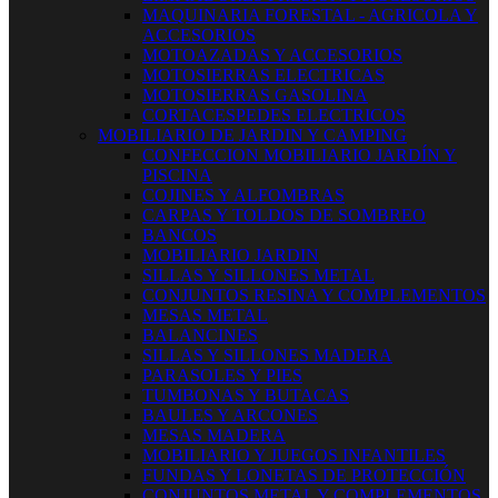
MAQUINARIA FORESTAL - AGRICOLA Y
ACCESORIOS
MOTOAZADAS Y ACCESORIOS
MOTOSIERRAS ELECTRICAS
MOTOSIERRAS GASOLINA
CORTACESPEDES ELECTRICOS
MOBILIARIO DE JARDIN Y CAMPING
CONFECCION MOBILIARIO JARDÍN Y
PISCINA
COJINES Y ALFOMBRAS
CARPAS Y TOLDOS DE SOMBREO
BANCOS
MOBILIARIO JARDIN
SILLAS Y SILLONES METAL
CONJUNTOS RESINA Y COMPLEMENTOS
MESAS METAL
BALANCINES
SILLAS Y SILLONES MADERA
PARASOLES Y PIES
TUMBONAS Y BUTACAS
BAULES Y ARCONES
MESAS MADERA
MOBILIARIO Y JUEGOS INFANTILES
FUNDAS Y LONETAS DE PROTECCIÓN
CONJUNTOS METAL Y COMPLEMENTOS