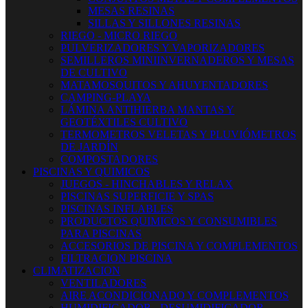
MESAS RESINAS
SILLAS Y SILLONES RESINAS
RIEGO - MICRO RIEGO
PULVERIZADORES Y VAPORIZADORES
SEMILLEROS MINIINVERNADEROS Y MESAS
DE CULTIVO
MATAMOSQUITOS Y AHUYENTADORES
CAMPING-PLAYA
LÁMINA ANTIHIERBA MANTAS Y
GEOTÉXTILES CULTIVO
TERMOMETROS VELETAS Y PLUVIÓMETROS
DE JARDÍN
COMPOSTADORES
PISCINAS Y QUIMICOS
JUEGOS - HINCHABLES Y RELAX
PISCINAS SUPERFICIE Y SPAS
PISCINAS INFLABLES
PRODUCTOS QUIMICOS Y CONSUMIBLES
PARA PISCINAS
ACCESORIOS DE PISCINA Y COMPLEMENTOS
FILTRACION PISCINA
CLIMATIZACION
VENTILADORES
AIRE ACONDICIONADO Y COMPLEMENTOS
HUMIDIFICADOR - DESUMIDIFICADOR -