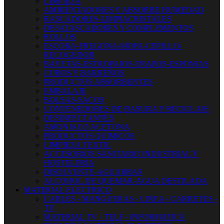
LIMPIEZA
AMBIENTADORES Y ABSORBE HUMEDAD
RASCADORES-LIMPIACRISTALES
DESATASCADORES Y COMPLEMENTOS
ROLLOS
ESCOBA-FREGONA-MOPA-CEPILLO-
RECOGEDOR
BAYETAS-ESTROPAJOS-TRAPOS-ESPONJAS
CUBOS Y BARREÑOS
PRODUCTOS ABSORBENTES
EMBALAJE
BOLSAS-SACOS
CONTENEDORES DE BASURA Y RECICLAJE
DESINFECTANTES
AMONIACO ACETONA
PRODUCTOS QUIMICOS
LIMPIEZA TEXTIL
ACCESORIOS SANITARIO INDUSTRIAL Y
HOSTELERIA
DISOLVENTE-AGUARRAS
ALCOHOL DE QUEMAR-AGUA DESTILADA
MATERIAL ELECTRICO
CABLES - MANGUERAS - LINEA - CARRETES -
TV
MATERIAL TV - TELF - INFORMATICA