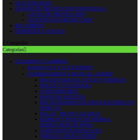
ELECTRICIDAD
EQUIPO DE PROTECCION INDIVIDUAL
GAFAS DE PROTECCION
GUANTES DE PROTECCION
RECAMBIOS
DEPORTES Y JUEGOS

Categorías
Categorías



JARDIN Y CAMPING
BARBACOA Y ACCESORIOS


HERRAMIENTA MANUAL JARDIN
HACHAS MAZAS CUÑAS Y PIEDRAS
HOCES Y GUADAÑAS
CORTARRAMAS
MANGOS SUELTOS
RECOGEDORES ESCOBAS RASTRILLOS
HORCAS
PALAS - PICOS Y AZADAS
SIERRAS Y HOJAS DE SIERRA -
SERRUCHOS DE PODA
CORTASETOS MANUALES
TIJERAS CORTACESPED