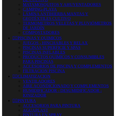
MATAMOSQUITOS Y AHUYENTADORES
CAMPING-PLAYA
LÁMINA ANTIHIERBA MANTAS Y
GEOTÉXTILES CULTIVO
TERMOMETROS VELETAS Y PLUVIÓMETROS
DE JARDÍN
COMPOSTADORES


PISCINAS Y QUIMICOS
JUEGOS - HINCHABLES Y RELAX
PISCINAS SUPERFICIE Y SPAS
PISCINAS INFLABLES
PRODUCTOS QUIMICOS Y CONSUMIBLES
PARA PISCINAS
ACCESORIOS DE PISCINA Y COMPLEMENTOS
FILTRACION PISCINA


CLIMATIZACION
VENTILADORES
AIRE ACONDICIONADO Y COMPLEMENTOS
HUMIDIFICADOR - DESUMIDIFICADOR -
IONIZADOR


PINTURA
ACCESORIOS PARA PINTURA
AGUAPLAST
PINTURA EN SPRAY