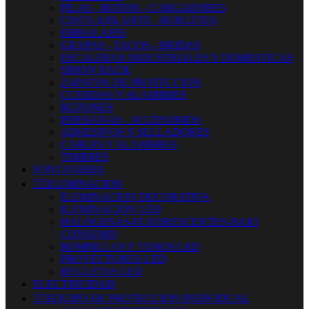
PILAS - BOTON - CARGADORES
CINTA AISLANTE - BURLETES
EMBALAJES
GRAPAS - TACOS - BRIDAS
ESCALERAS INDUSTRIALES Y DOMESTICAS
SIMON RACK
ZAPATOS DE PROTECCION
CUERDAS Y ALAMBRES
BUZONES
PERSIANAS - ACCESORIOS
ADHESIVOS Y SELLADORES
CABLES Y ALAMBRES
TIMBRES
FONTANERIA


ILUMINACION
ILUMINACION DECORATIVA
ILUMINACIÓN LED
HALOGENAS-FLUORESCENTES-BAJO
CONSUMO
BOMBILLAS Y TUBOS LED
PROYECTORES LED
REGLETAS LED
ELECTRICIDAD


EQUIPO DE PROTECCION INDIVIDUAL