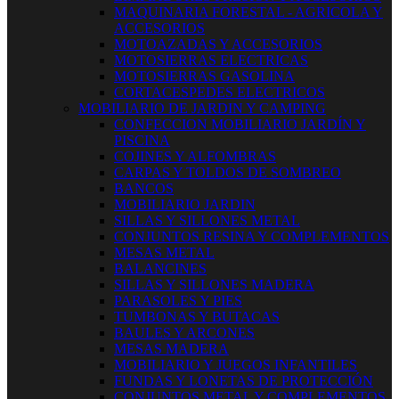
MAQUINARIA FORESTAL - AGRICOLA Y
ACCESORIOS
MOTOAZADAS Y ACCESORIOS
MOTOSIERRAS ELECTRICAS
MOTOSIERRAS GASOLINA
CORTACESPEDES ELECTRICOS
MOBILIARIO DE JARDIN Y CAMPING
CONFECCION MOBILIARIO JARDÍN Y
PISCINA
COJINES Y ALFOMBRAS
CARPAS Y TOLDOS DE SOMBREO
BANCOS
MOBILIARIO JARDIN
SILLAS Y SILLONES METAL
CONJUNTOS RESINA Y COMPLEMENTOS
MESAS METAL
BALANCINES
SILLAS Y SILLONES MADERA
PARASOLES Y PIES
TUMBONAS Y BUTACAS
BAULES Y ARCONES
MESAS MADERA
MOBILIARIO Y JUEGOS INFANTILES
FUNDAS Y LONETAS DE PROTECCIÓN
CONJUNTOS METAL Y COMPLEMENTOS