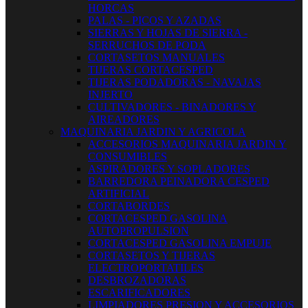
HORCAS
PALAS - PICOS Y AZADAS
SIERRAS Y HOJAS DE SIERRA -
SERRUCHOS DE PODA
CORTASETOS MANUALES
TIJERAS CORTACESPED
TIJERAS PODADORAS - NAVAJAS
INJERTO
CULTIVADORES - BINADORES Y
AIREADORES
MAQUINARIA JARDIN Y AGRICOLA
ACCESORIOS MAQUINARIA JARDIN Y
CONSUMIBLES
ASPIRADORES Y SOPLADORES
BARREDORA PEINADORA CESPED
ARTIFICIAL
CORTABORDES
CORTACESPED GASOLINA
AUTOPROPULSION
CORTACESPED GASOLINA EMPUJE
CORTASETOS Y TIJERAS
ELECTROPORTATILES
DESBROZADORAS
ESCARIFICADORES
LIMPIADORES PRESION Y ACCESORIOS