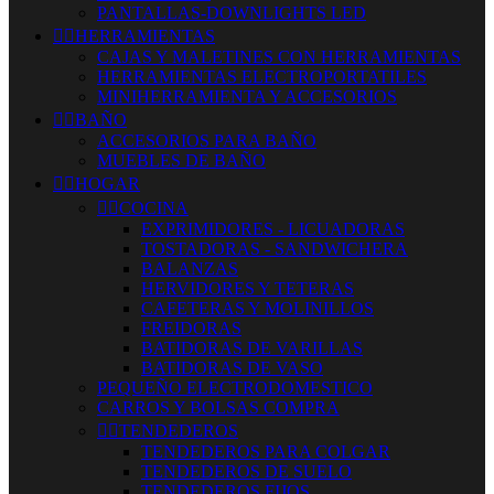
PANTALLAS-DOWNLIGHTS LED


HERRAMIENTAS
CAJAS Y MALETINES CON HERRAMIENTAS
HERRAMIENTAS ELECTROPORTATILES
MINIHERRAMIENTA Y ACCESORIOS


BAÑO
ACCESORIOS PARA BAÑO
MUEBLES DE BAÑO


HOGAR


COCINA
EXPRIMIDORES - LICUADORAS
TOSTADORAS - SANDWICHERA
BALANZAS
HERVIDORES Y TETERAS
CAFETERAS Y MOLINILLOS
FREIDORAS
BATIDORAS DE VARILLAS
BATIDORAS DE VASO
PEQUEÑO ELECTRODOMESTICO
CARROS Y BOLSAS COMPRA


TENDEDEROS
TENDEDEROS PARA COLGAR
TENDEDEROS DE SUELO
TENDEDEROS FIJOS