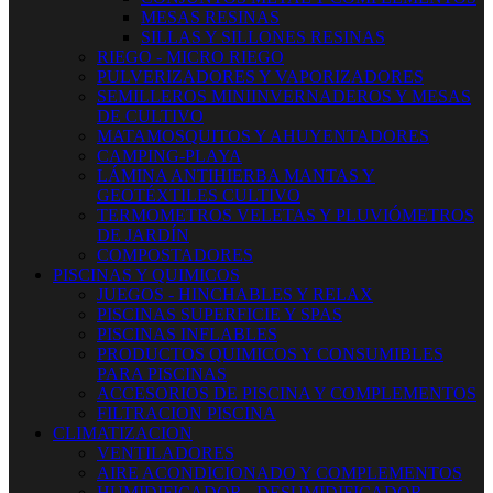
MESAS RESINAS
SILLAS Y SILLONES RESINAS
RIEGO - MICRO RIEGO
PULVERIZADORES Y VAPORIZADORES
SEMILLEROS MINIINVERNADEROS Y MESAS
DE CULTIVO
MATAMOSQUITOS Y AHUYENTADORES
CAMPING-PLAYA
LÁMINA ANTIHIERBA MANTAS Y
GEOTÉXTILES CULTIVO
TERMOMETROS VELETAS Y PLUVIÓMETROS
DE JARDÍN
COMPOSTADORES
PISCINAS Y QUIMICOS
JUEGOS - HINCHABLES Y RELAX
PISCINAS SUPERFICIE Y SPAS
PISCINAS INFLABLES
PRODUCTOS QUIMICOS Y CONSUMIBLES
PARA PISCINAS
ACCESORIOS DE PISCINA Y COMPLEMENTOS
FILTRACION PISCINA
CLIMATIZACION
VENTILADORES
AIRE ACONDICIONADO Y COMPLEMENTOS
HUMIDIFICADOR - DESUMIDIFICADOR -