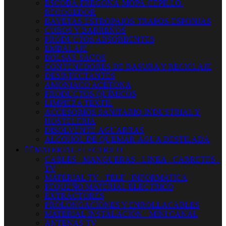
ESCOBA-FREGONA-MOPA-CEPILLO-
RECOGEDOR
BAYETAS-ESTROPAJOS-TRAPOS-ESPONJAS
CUBOS Y BARREÑOS
PRODUCTOS ABSORBENTES
EMBALAJE
BOLSAS-SACOS
CONTENEDORES DE BASURA Y RECICLAJE
DESINFECTANTES
AMONIACO ACETONA
PRODUCTOS QUIMICOS
LIMPIEZA TEXTIL
ACCESORIOS SANITARIO INDUSTRIAL Y
HOSTELERIA
DISOLVENTE-AGUARRAS
ALCOHOL DE QUEMAR-AGUA DESTILADA


MATERIAL ELECTRICO
CABLES - MANGUERAS - LINEA - CARRETES -
TV
MATERIAL TV - TELF - INFORMATICA
PEQUEÑO MATERIAL ELECTRICO
EXTRACTORES
PROLONGACIONES Y ENROLLACABLES
MATERIAL INSTALACIÓN - MINI CANAL
ANTENAS TV