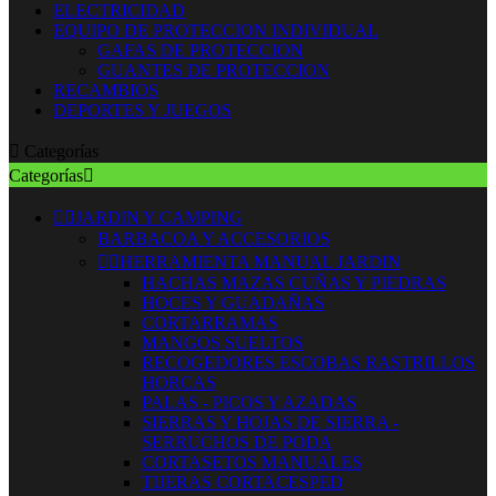
ELECTRICIDAD
EQUIPO DE PROTECCION INDIVIDUAL
GAFAS DE PROTECCION
GUANTES DE PROTECCION
RECAMBIOS
DEPORTES Y JUEGOS

Categorías
Categorías



JARDIN Y CAMPING
BARBACOA Y ACCESORIOS


HERRAMIENTA MANUAL JARDIN
HACHAS MAZAS CUÑAS Y PIEDRAS
HOCES Y GUADAÑAS
CORTARRAMAS
MANGOS SUELTOS
RECOGEDORES ESCOBAS RASTRILLOS
HORCAS
PALAS - PICOS Y AZADAS
SIERRAS Y HOJAS DE SIERRA -
SERRUCHOS DE PODA
CORTASETOS MANUALES
TIJERAS CORTACESPED