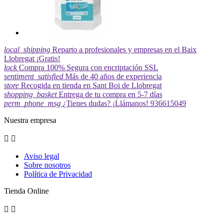
local_shipping
Reparto a profesionales y empresas en el Baix
Llobregat ¡Gratis!
lock
Compra 100% Segura con encriptación SSL
sentiment_satisfied
Más de 40 años de experiencia
store
Recogida en tienda en Sant Boi de Llobregat
shopping_basket
Entrega de tu compra en 5-7 días
perm_phone_msg
¿Tienes dudas? ¡Llámanos! 936615049
Nuestra empresa


Aviso legal
Sobre nosotros
Política de Privacidad
Tienda Online

