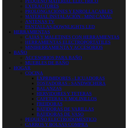
PEQUEÑO MATERIAL ELECTRICO
EXTRACTORES
PROLONGACIONES Y ENROLLACABLES
MATERIAL INSTALACIÓN - MINI CANAL
ANTENAS TV
PANTALLAS-DOWNLIGHTS LED
HERRAMIENTAS
CAJAS Y MALETINES CON HERRAMIENTAS
HERRAMIENTAS ELECTROPORTATILES
MINIHERRAMIENTA Y ACCESORIOS
BAÑO
ACCESORIOS PARA BAÑO
MUEBLES DE BAÑO
HOGAR
COCINA
EXPRIMIDORES - LICUADORAS
TOSTADORAS - SANDWICHERA
BALANZAS
HERVIDORES Y TETERAS
CAFETERAS Y MOLINILLOS
FREIDORAS
BATIDORAS DE VARILLAS
BATIDORAS DE VASO
PEQUEÑO ELECTRODOMESTICO
CARROS Y BOLSAS COMPRA