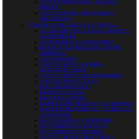
TIJERAS PODADORAS - NAVAJAS
INJERTO
CULTIVADORES - BINADORES Y
AIREADORES


MAQUINARIA JARDIN Y AGRICOLA
ACCESORIOS MAQUINARIA JARDIN Y
CONSUMIBLES
ASPIRADORES Y SOPLADORES
BARREDORA PEINADORA CESPED
ARTIFICIAL
CORTABORDES
CORTACESPED GASOLINA
AUTOPROPULSION
CORTACESPED GASOLINA EMPUJE
CORTASETOS Y TIJERAS
ELECTROPORTATILES
DESBROZADORAS
ESCARIFICADORES
LIMPIADORES PRESION Y ACCESORIOS
MAQUINARIA FORESTAL - AGRICOLA Y
ACCESORIOS
MOTOAZADAS Y ACCESORIOS
MOTOSIERRAS ELECTRICAS
MOTOSIERRAS GASOLINA
CORTACESPEDES ELECTRICOS