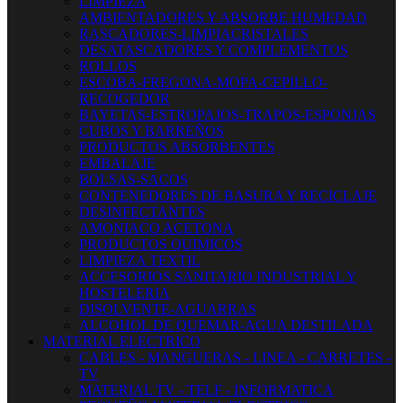
LIMPIEZA
AMBIENTADORES Y ABSORBE HUMEDAD
RASCADORES-LIMPIACRISTALES
DESATASCADORES Y COMPLEMENTOS
ROLLOS
ESCOBA-FREGONA-MOPA-CEPILLO-
RECOGEDOR
BAYETAS-ESTROPAJOS-TRAPOS-ESPONJAS
CUBOS Y BARREÑOS
PRODUCTOS ABSORBENTES
EMBALAJE
BOLSAS-SACOS
CONTENEDORES DE BASURA Y RECICLAJE
DESINFECTANTES
AMONIACO ACETONA
PRODUCTOS QUIMICOS
LIMPIEZA TEXTIL
ACCESORIOS SANITARIO INDUSTRIAL Y
HOSTELERIA
DISOLVENTE-AGUARRAS
ALCOHOL DE QUEMAR-AGUA DESTILADA
MATERIAL ELECTRICO
CABLES - MANGUERAS - LINEA - CARRETES -
TV
MATERIAL TV - TELF - INFORMATICA