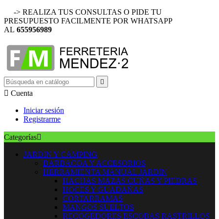
-> REALIZA TUS CONSULTAS O PIDE TU
PRESUPUESTO FACILMENTE POR WHATSAPP
AL
655956989


Cuenta
Iniciar sesión
Registrarme
Categorías

JARDIN Y CAMPING
BARBACOA Y ACCESORIOS
HERRAMIENTA MANUAL JARDIN
HACHAS MAZAS CUÑAS Y PIEDRAS
HOCES Y GUADAÑAS
CORTARRAMAS
MANGOS SUELTOS
RECOGEDORES ESCOBAS RASTRILLOS