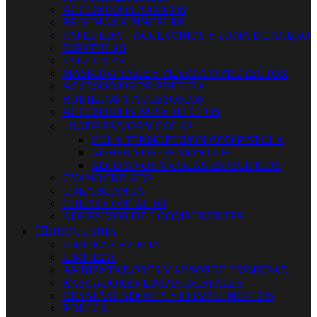
ACCESORIOS BASICOS
BROCHAS Y PINCELES
PAPEL LIJA + ACCESORIOS Y LANA DE ACERO
ESPATULAS
PALETINAS
MASKING TAKE Y PLASTICO PROTECTOR
ACCESORIOS DE PINTURA
RODILLOS Y ACCESORIOS
ACCESORIOS PARA EFECTOS


ADHESIVOS Y COLAS
COLA TERMOFUSION CON PISTOLA
ADHESIVOS DE MONTAJE
ADHESIVOS Y COLAS ESPECIFICOS
CYANOCRILATO
COLA BLANCA
COLAS CONTACTO
ADHESIVOS DE 2 COMPONENTES


DROGUERIA
LIMPIEZA VILEDA
LIMPIEZA
AMBIENTADORES Y ABSORBE HUMEDAD
RASCADORES-LIMPIACRISTALES
DESATASCADORES Y COMPLEMENTOS
ROLLOS