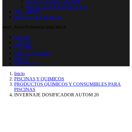
GAFAS DE PROTECCION
GUANTES DE PROTECCION
RECAMBIOS
DEPORTES Y JUEGOS
more_horiz
Permanent links block
INICIO
JARDIN
PISCINA
VENTILADORES
BLOG
CONTACTO
Inicio
PISCINAS Y QUIMICOS
PRODUCTOS QUIMICOS Y CONSUMIBLES PARA
PISCINAS
INVERNAJE DOSIFICADOR AUTOM 20