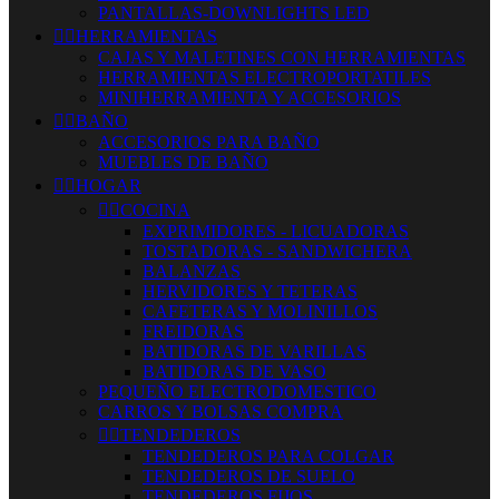
PANTALLAS-DOWNLIGHTS LED


HERRAMIENTAS
CAJAS Y MALETINES CON HERRAMIENTAS
HERRAMIENTAS ELECTROPORTATILES
MINIHERRAMIENTA Y ACCESORIOS


BAÑO
ACCESORIOS PARA BAÑO
MUEBLES DE BAÑO


HOGAR


COCINA
EXPRIMIDORES - LICUADORAS
TOSTADORAS - SANDWICHERA
BALANZAS
HERVIDORES Y TETERAS
CAFETERAS Y MOLINILLOS
FREIDORAS
BATIDORAS DE VARILLAS
BATIDORAS DE VASO
PEQUEÑO ELECTRODOMESTICO
CARROS Y BOLSAS COMPRA


TENDEDEROS
TENDEDEROS PARA COLGAR
TENDEDEROS DE SUELO
TENDEDEROS FIJOS