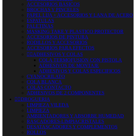
ACCESORIOS BASICOS
BROCHAS Y PINCELES
PAPEL LIJA + ACCESORIOS Y LANA DE ACERO
ESPATULAS
PALETINAS
MASKING TAKE Y PLASTICO PROTECTOR
ACCESORIOS DE PINTURA
RODILLOS Y ACCESORIOS
ACCESORIOS PARA EFECTOS


ADHESIVOS Y COLAS
COLA TERMOFUSION CON PISTOLA
ADHESIVOS DE MONTAJE
ADHESIVOS Y COLAS ESPECIFICOS
CYANOCRILATO
COLA BLANCA
COLAS CONTACTO
ADHESIVOS DE 2 COMPONENTES


DROGUERIA
LIMPIEZA VILEDA
LIMPIEZA
AMBIENTADORES Y ABSORBE HUMEDAD
RASCADORES-LIMPIACRISTALES
DESATASCADORES Y COMPLEMENTOS
ROLLOS