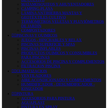
MATAMOSQUITOS Y AHUYENTADORES
CAMPING-PLAYA
LÁMINA ANTIHIERBA MANTAS Y
GEOTÉXTILES CULTIVO
TERMOMETROS VELETAS Y PLUVIÓMETROS
DE JARDÍN
COMPOSTADORES


PISCINAS Y QUIMICOS
JUEGOS - HINCHABLES Y RELAX
PISCINAS SUPERFICIE Y SPAS
PISCINAS INFLABLES
PRODUCTOS QUIMICOS Y CONSUMIBLES
PARA PISCINAS
ACCESORIOS DE PISCINA Y COMPLEMENTOS
FILTRACION PISCINA


CLIMATIZACION
VENTILADORES
AIRE ACONDICIONADO Y COMPLEMENTOS
HUMIDIFICADOR - DESUMIDIFICADOR -
IONIZADOR


PINTURA
ACCESORIOS PARA PINTURA
AGUAPLAST
PINTURA EN SPRAY