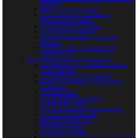
HORCAS
PALAS - PICOS Y AZADAS
SIERRAS Y HOJAS DE SIERRA -
SERRUCHOS DE PODA
CORTASETOS MANUALES
TIJERAS CORTACESPED
TIJERAS PODADORAS - NAVAJAS
INJERTO
CULTIVADORES - BINADORES Y
AIREADORES
MAQUINARIA JARDIN Y AGRICOLA
ACCESORIOS MAQUINARIA JARDIN Y
CONSUMIBLES
ASPIRADORES Y SOPLADORES
BARREDORA PEINADORA CESPED
ARTIFICIAL
CORTABORDES
CORTACESPED GASOLINA
AUTOPROPULSION
CORTACESPED GASOLINA EMPUJE
CORTASETOS Y TIJERAS
ELECTROPORTATILES
DESBROZADORAS
ESCARIFICADORES
LIMPIADORES PRESION Y ACCESORIOS