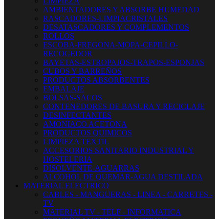
LIMPIEZA
AMBIENTADORES Y ABSORBE HUMEDAD
RASCADORES-LIMPIACRISTALES
DESATASCADORES Y COMPLEMENTOS
ROLLOS
ESCOBA-FREGONA-MOPA-CEPILLO-
RECOGEDOR
BAYETAS-ESTROPAJOS-TRAPOS-ESPONJAS
CUBOS Y BARREÑOS
PRODUCTOS ABSORBENTES
EMBALAJE
BOLSAS-SACOS
CONTENEDORES DE BASURA Y RECICLAJE
DESINFECTANTES
AMONIACO ACETONA
PRODUCTOS QUIMICOS
LIMPIEZA TEXTIL
ACCESORIOS SANITARIO INDUSTRIAL Y
HOSTELERIA
DISOLVENTE-AGUARRAS
ALCOHOL DE QUEMAR-AGUA DESTILADA
MATERIAL ELECTRICO
CABLES - MANGUERAS - LINEA - CARRETES -
TV
MATERIAL TV - TELF - INFORMATICA