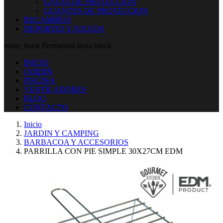
GAFAS DE PROTECCION
GUANTES DE PROTECCION
RECAMBIOS
DEPORTES Y JUEGOS
more_horiz
Permanent links block
INICIO
JARDIN
PISCINA
VENTILADORES
BLOG
CONTACTO
Inicio
JARDIN Y CAMPING
BARBACOA Y ACCESORIOS
PARRILLA CON PIE SIMPLE 30X27CM EDM