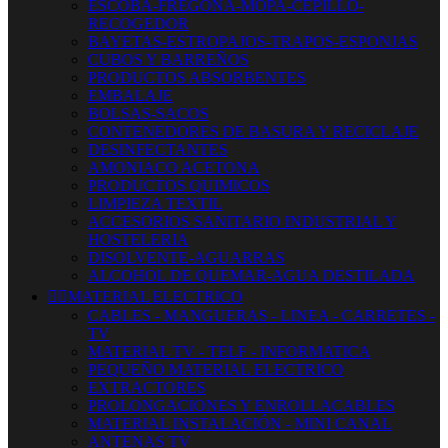
ESCOBA-FREGONA-MOPA-CEPILLO-
RECOGEDOR
BAYETAS-ESTROPAJOS-TRAPOS-ESPONJAS
CUBOS Y BARREÑOS
PRODUCTOS ABSORBENTES
EMBALAJE
BOLSAS-SACOS
CONTENEDORES DE BASURA Y RECICLAJE
DESINFECTANTES
AMONIACO ACETONA
PRODUCTOS QUIMICOS
LIMPIEZA TEXTIL
ACCESORIOS SANITARIO INDUSTRIAL Y
HOSTELERIA
DISOLVENTE-AGUARRAS
ALCOHOL DE QUEMAR-AGUA DESTILADA


MATERIAL ELECTRICO
CABLES - MANGUERAS - LINEA - CARRETES -
TV
MATERIAL TV - TELF - INFORMATICA
PEQUEÑO MATERIAL ELECTRICO
EXTRACTORES
PROLONGACIONES Y ENROLLACABLES
MATERIAL INSTALACIÓN - MINI CANAL
ANTENAS TV