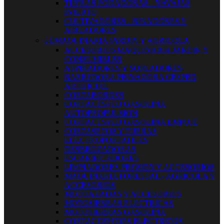
TIJERAS PODADORAS - NAVAJAS
INJERTO
CULTIVADORES - BINADORES Y
AIREADORES


MAQUINARIA JARDIN Y AGRICOLA
ACCESORIOS MAQUINARIA JARDIN Y
CONSUMIBLES
ASPIRADORES Y SOPLADORES
BARREDORA PEINADORA CESPED
ARTIFICIAL
CORTABORDES
CORTACESPED GASOLINA
AUTOPROPULSION
CORTACESPED GASOLINA EMPUJE
CORTASETOS Y TIJERAS
ELECTROPORTATILES
DESBROZADORAS
ESCARIFICADORES
LIMPIADORES PRESION Y ACCESORIOS
MAQUINARIA FORESTAL - AGRICOLA Y
ACCESORIOS
MOTOAZADAS Y ACCESORIOS
MOTOSIERRAS ELECTRICAS
MOTOSIERRAS GASOLINA
CORTACESPEDES ELECTRICOS