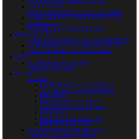
PEQUEÑO MATERIAL ELECTRICO
EXTRACTORES
PROLONGACIONES Y ENROLLACABLES
MATERIAL INSTALACIÓN - MINI CANAL
ANTENAS TV
PANTALLAS-DOWNLIGHTS LED
HERRAMIENTAS
CAJAS Y MALETINES CON HERRAMIENTAS
HERRAMIENTAS ELECTROPORTATILES
MINIHERRAMIENTA Y ACCESORIOS
BAÑO
ACCESORIOS PARA BAÑO
MUEBLES DE BAÑO
HOGAR
COCINA
EXPRIMIDORES - LICUADORAS
TOSTADORAS - SANDWICHERA
BALANZAS
HERVIDORES Y TETERAS
CAFETERAS Y MOLINILLOS
FREIDORAS
BATIDORAS DE VARILLAS
BATIDORAS DE VASO
PEQUEÑO ELECTRODOMESTICO
CARROS Y BOLSAS COMPRA