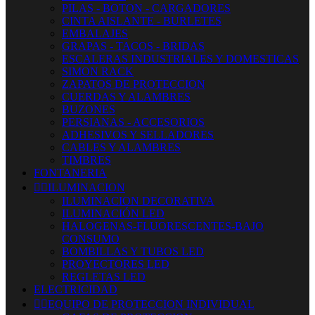
PILAS - BOTON - CARGADORES
CINTA AISLANTE - BURLETES
EMBALAJES
GRAPAS - TACOS - BRIDAS
ESCALERAS INDUSTRIALES Y DOMESTICAS
SIMON RACK
ZAPATOS DE PROTECCION
CUERDAS Y ALAMBRES
BUZONES
PERSIANAS - ACCESORIOS
ADHESIVOS Y SELLADORES
CABLES Y ALAMBRES
TIMBRES
FONTANERIA


ILUMINACION
ILUMINACION DECORATIVA
ILUMINACIÓN LED
HALOGENAS-FLUORESCENTES-BAJO
CONSUMO
BOMBILLAS Y TUBOS LED
PROYECTORES LED
REGLETAS LED
ELECTRICIDAD


EQUIPO DE PROTECCION INDIVIDUAL