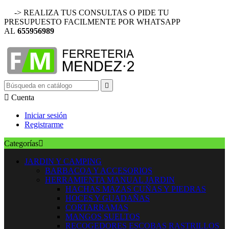
-> REALIZA TUS CONSULTAS O PIDE TU
PRESUPUESTO FACILMENTE POR WHATSAPP
AL
655956989


Cuenta
Iniciar sesión
Registrarme
Categorías

JARDIN Y CAMPING
BARBACOA Y ACCESORIOS
HERRAMIENTA MANUAL JARDIN
HACHAS MAZAS CUÑAS Y PIEDRAS
HOCES Y GUADAÑAS
CORTARRAMAS
MANGOS SUELTOS
RECOGEDORES ESCOBAS RASTRILLOS