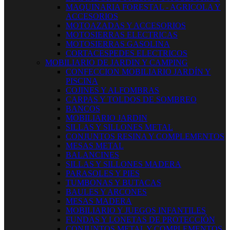
MAQUINARIA FORESTAL - AGRICOLA Y
ACCESORIOS
MOTOAZADAS Y ACCESORIOS
MOTOSIERRAS ELECTRICAS
MOTOSIERRAS GASOLINA
CORTACESPEDES ELECTRICOS
MOBILIARIO DE JARDIN Y CAMPING
CONFECCION MOBILIARIO JARDÍN Y
PISCINA
COJINES Y ALFOMBRAS
CARPAS Y TOLDOS DE SOMBREO
BANCOS
MOBILIARIO JARDIN
SILLAS Y SILLONES METAL
CONJUNTOS RESINA Y COMPLEMENTOS
MESAS METAL
BALANCINES
SILLAS Y SILLONES MADERA
PARASOLES Y PIES
TUMBONAS Y BUTACAS
BAULES Y ARCONES
MESAS MADERA
MOBILIARIO Y JUEGOS INFANTILES
FUNDAS Y LONETAS DE PROTECCIÓN
CONJUNTOS METAL Y COMPLEMENTOS