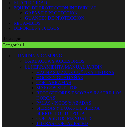
ELECTRICIDAD
EQUIPO DE PROTECCION INDIVIDUAL
GAFAS DE PROTECCION
GUANTES DE PROTECCION
RECAMBIOS
DEPORTES Y JUEGOS

Categorías
Categorías



JARDIN Y CAMPING
BARBACOA Y ACCESORIOS


HERRAMIENTA MANUAL JARDIN
HACHAS MAZAS CUÑAS Y PIEDRAS
HOCES Y GUADAÑAS
CORTARRAMAS
MANGOS SUELTOS
RECOGEDORES ESCOBAS RASTRILLOS
HORCAS
PALAS - PICOS Y AZADAS
SIERRAS Y HOJAS DE SIERRA -
SERRUCHOS DE PODA
CORTASETOS MANUALES
TIJERAS CORTACESPED