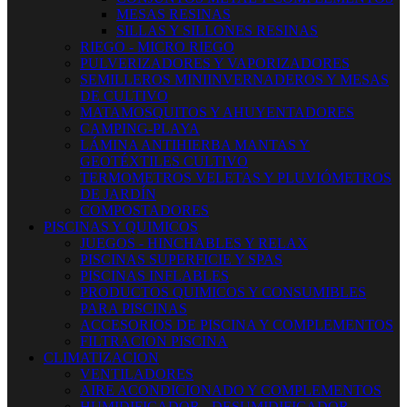
MESAS RESINAS
SILLAS Y SILLONES RESINAS
RIEGO - MICRO RIEGO
PULVERIZADORES Y VAPORIZADORES
SEMILLEROS MINIINVERNADEROS Y MESAS
DE CULTIVO
MATAMOSQUITOS Y AHUYENTADORES
CAMPING-PLAYA
LÁMINA ANTIHIERBA MANTAS Y
GEOTÉXTILES CULTIVO
TERMOMETROS VELETAS Y PLUVIÓMETROS
DE JARDÍN
COMPOSTADORES
PISCINAS Y QUIMICOS
JUEGOS - HINCHABLES Y RELAX
PISCINAS SUPERFICIE Y SPAS
PISCINAS INFLABLES
PRODUCTOS QUIMICOS Y CONSUMIBLES
PARA PISCINAS
ACCESORIOS DE PISCINA Y COMPLEMENTOS
FILTRACION PISCINA
CLIMATIZACION
VENTILADORES
AIRE ACONDICIONADO Y COMPLEMENTOS
HUMIDIFICADOR - DESUMIDIFICADOR -