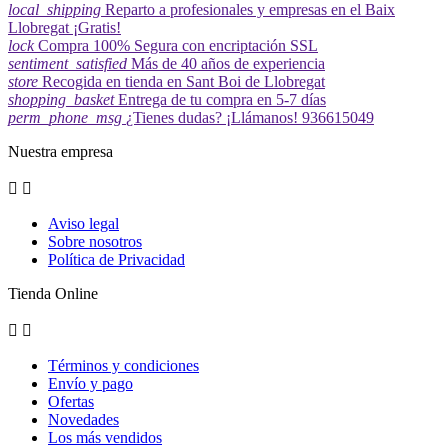
local_shipping
Reparto a profesionales y empresas en el Baix
Llobregat ¡Gratis!
lock
Compra 100% Segura con encriptación SSL
sentiment_satisfied
Más de 40 años de experiencia
store
Recogida en tienda en Sant Boi de Llobregat
shopping_basket
Entrega de tu compra en 5-7 días
perm_phone_msg
¿Tienes dudas? ¡Llámanos! 936615049
Nuestra empresa


Aviso legal
Sobre nosotros
Política de Privacidad
Tienda Online


Términos y condiciones
Envío y pago
Ofertas
Novedades
Los más vendidos