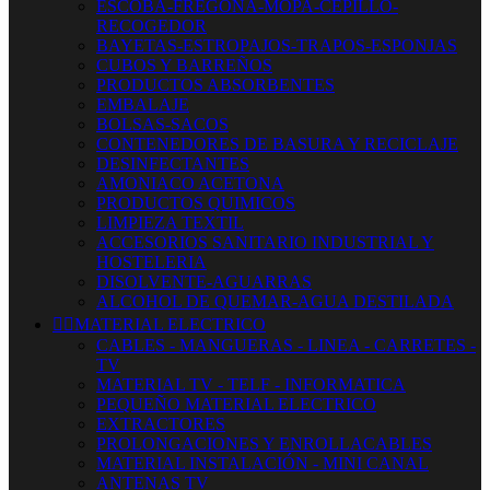
ESCOBA-FREGONA-MOPA-CEPILLO-
RECOGEDOR
BAYETAS-ESTROPAJOS-TRAPOS-ESPONJAS
CUBOS Y BARREÑOS
PRODUCTOS ABSORBENTES
EMBALAJE
BOLSAS-SACOS
CONTENEDORES DE BASURA Y RECICLAJE
DESINFECTANTES
AMONIACO ACETONA
PRODUCTOS QUIMICOS
LIMPIEZA TEXTIL
ACCESORIOS SANITARIO INDUSTRIAL Y
HOSTELERIA
DISOLVENTE-AGUARRAS
ALCOHOL DE QUEMAR-AGUA DESTILADA


MATERIAL ELECTRICO
CABLES - MANGUERAS - LINEA - CARRETES -
TV
MATERIAL TV - TELF - INFORMATICA
PEQUEÑO MATERIAL ELECTRICO
EXTRACTORES
PROLONGACIONES Y ENROLLACABLES
MATERIAL INSTALACIÓN - MINI CANAL
ANTENAS TV