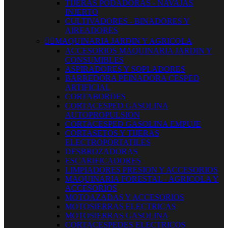
TIJERAS PODADORAS - NAVAJAS
INJERTO
CULTIVADORES - BINADORES Y
AIREADORES


MAQUINARIA JARDIN Y AGRICOLA
ACCESORIOS MAQUINARIA JARDIN Y
CONSUMIBLES
ASPIRADORES Y SOPLADORES
BARREDORA PEINADORA CESPED
ARTIFICIAL
CORTABORDES
CORTACESPED GASOLINA
AUTOPROPULSION
CORTACESPED GASOLINA EMPUJE
CORTASETOS Y TIJERAS
ELECTROPORTATILES
DESBROZADORAS
ESCARIFICADORES
LIMPIADORES PRESION Y ACCESORIOS
MAQUINARIA FORESTAL - AGRICOLA Y
ACCESORIOS
MOTOAZADAS Y ACCESORIOS
MOTOSIERRAS ELECTRICAS
MOTOSIERRAS GASOLINA
CORTACESPEDES ELECTRICOS