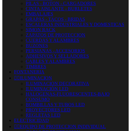
PILAS - BOTON - CARGADORES
CINTA AISLANTE - BURLETES
EMBALAJES
GRAPAS - TACOS - BRIDAS
ESCALERAS INDUSTRIALES Y DOMESTICAS
SIMON RACK
ZAPATOS DE PROTECCION
CUERDAS Y ALAMBRES
BUZONES
PERSIANAS - ACCESORIOS
ADHESIVOS Y SELLADORES
CABLES Y ALAMBRES
TIMBRES
FONTANERIA


ILUMINACION
ILUMINACION DECORATIVA
ILUMINACIÓN LED
HALOGENAS-FLUORESCENTES-BAJO
CONSUMO
BOMBILLAS Y TUBOS LED
PROYECTORES LED
REGLETAS LED
ELECTRICIDAD


EQUIPO DE PROTECCION INDIVIDUAL