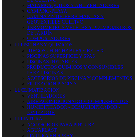
MATAMOSQUITOS Y AHUYENTADORES
CAMPING-PLAYA
LÁMINA ANTIHIERBA MANTAS Y
GEOTÉXTILES CULTIVO
TERMOMETROS VELETAS Y PLUVIÓMETROS
DE JARDÍN
COMPOSTADORES


PISCINAS Y QUIMICOS
JUEGOS - HINCHABLES Y RELAX
PISCINAS SUPERFICIE Y SPAS
PISCINAS INFLABLES
PRODUCTOS QUIMICOS Y CONSUMIBLES
PARA PISCINAS
ACCESORIOS DE PISCINA Y COMPLEMENTOS
FILTRACION PISCINA


CLIMATIZACION
VENTILADORES
AIRE ACONDICIONADO Y COMPLEMENTOS
HUMIDIFICADOR - DESUMIDIFICADOR -
IONIZADOR


PINTURA
ACCESORIOS PARA PINTURA
AGUAPLAST
PINTURA EN SPRAY