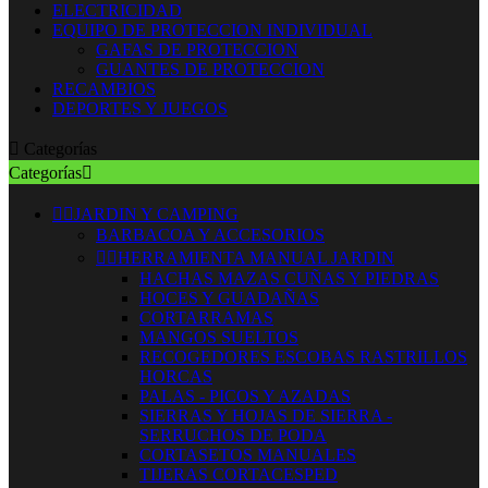
ELECTRICIDAD
EQUIPO DE PROTECCION INDIVIDUAL
GAFAS DE PROTECCION
GUANTES DE PROTECCION
RECAMBIOS
DEPORTES Y JUEGOS

Categorías
Categorías



JARDIN Y CAMPING
BARBACOA Y ACCESORIOS


HERRAMIENTA MANUAL JARDIN
HACHAS MAZAS CUÑAS Y PIEDRAS
HOCES Y GUADAÑAS
CORTARRAMAS
MANGOS SUELTOS
RECOGEDORES ESCOBAS RASTRILLOS
HORCAS
PALAS - PICOS Y AZADAS
SIERRAS Y HOJAS DE SIERRA -
SERRUCHOS DE PODA
CORTASETOS MANUALES
TIJERAS CORTACESPED