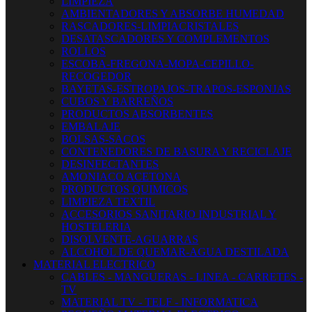
LIMPIEZA
AMBIENTADORES Y ABSORBE HUMEDAD
RASCADORES-LIMPIACRISTALES
DESATASCADORES Y COMPLEMENTOS
ROLLOS
ESCOBA-FREGONA-MOPA-CEPILLO-
RECOGEDOR
BAYETAS-ESTROPAJOS-TRAPOS-ESPONJAS
CUBOS Y BARREÑOS
PRODUCTOS ABSORBENTES
EMBALAJE
BOLSAS-SACOS
CONTENEDORES DE BASURA Y RECICLAJE
DESINFECTANTES
AMONIACO ACETONA
PRODUCTOS QUIMICOS
LIMPIEZA TEXTIL
ACCESORIOS SANITARIO INDUSTRIAL Y
HOSTELERIA
DISOLVENTE-AGUARRAS
ALCOHOL DE QUEMAR-AGUA DESTILADA
MATERIAL ELECTRICO
CABLES - MANGUERAS - LINEA - CARRETES -
TV
MATERIAL TV - TELF - INFORMATICA