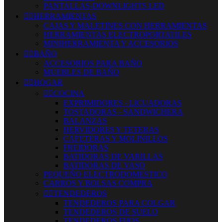
PANTALLAS-DOWNLIGHTS LED


HERRAMIENTAS
CAJAS Y MALETINES CON HERRAMIENTAS
HERRAMIENTAS ELECTROPORTATILES
MINIHERRAMIENTA Y ACCESORIOS


BAÑO
ACCESORIOS PARA BAÑO
MUEBLES DE BAÑO


HOGAR


COCINA
EXPRIMIDORES - LICUADORAS
TOSTADORAS - SANDWICHERA
BALANZAS
HERVIDORES Y TETERAS
CAFETERAS Y MOLINILLOS
FREIDORAS
BATIDORAS DE VARILLAS
BATIDORAS DE VASO
PEQUEÑO ELECTRODOMESTICO
CARROS Y BOLSAS COMPRA


TENDEDEROS
TENDEDEROS PARA COLGAR
TENDEDEROS DE SUELO
TENDEDEROS FIJOS