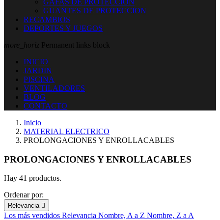
GAFAS DE PROTECCION
GUANTES DE PROTECCION
RECAMBIOS
DEPORTES Y JUEGOS
more_horiz
Permanent links block
INICIO
JARDIN
PISCINA
VENTILADORES
BLOG
CONTACTO
Inicio
MATERIAL ELECTRICO
PROLONGACIONES Y ENROLLACABLES
PROLONGACIONES Y ENROLLACABLES
Hay 41 productos.
Ordenar por:
Relevancia

Los más vendidos
Relevancia
Nombre, A a Z
Nombre, Z a A