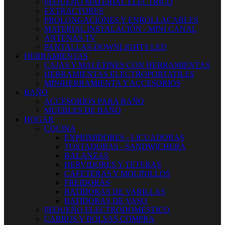
PEQUEÑO MATERIAL ELECTRICO
EXTRACTORES
PROLONGACIONES Y ENROLLACABLES
MATERIAL INSTALACIÓN - MINI CANAL
ANTENAS TV
PANTALLAS-DOWNLIGHTS LED
HERRAMIENTAS
CAJAS Y MALETINES CON HERRAMIENTAS
HERRAMIENTAS ELECTROPORTATILES
MINIHERRAMIENTA Y ACCESORIOS
BAÑO
ACCESORIOS PARA BAÑO
MUEBLES DE BAÑO
HOGAR
COCINA
EXPRIMIDORES - LICUADORAS
TOSTADORAS - SANDWICHERA
BALANZAS
HERVIDORES Y TETERAS
CAFETERAS Y MOLINILLOS
FREIDORAS
BATIDORAS DE VARILLAS
BATIDORAS DE VASO
PEQUEÑO ELECTRODOMESTICO
CARROS Y BOLSAS COMPRA