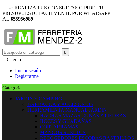
-> REALIZA TUS CONSULTAS O PIDE TU
PRESUPUESTO FACILMENTE POR WHATSAPP
AL
655956989


Cuenta
Iniciar sesión
Registrarme
Categorías

JARDIN Y CAMPING
BARBACOA Y ACCESORIOS
HERRAMIENTA MANUAL JARDIN
HACHAS MAZAS CUÑAS Y PIEDRAS
HOCES Y GUADAÑAS
CORTARRAMAS
MANGOS SUELTOS
RECOGEDORES ESCOBAS RASTRILLOS