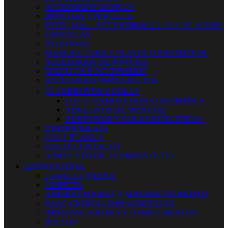
ACCESORIOS BASICOS
BROCHAS Y PINCELES
PAPEL LIJA + ACCESORIOS Y LANA DE ACERO
ESPATULAS
PALETINAS
MASKING TAKE Y PLASTICO PROTECTOR
ACCESORIOS DE PINTURA
RODILLOS Y ACCESORIOS
ACCESORIOS PARA EFECTOS


ADHESIVOS Y COLAS
COLA TERMOFUSION CON PISTOLA
ADHESIVOS DE MONTAJE
ADHESIVOS Y COLAS ESPECIFICOS
CYANOCRILATO
COLA BLANCA
COLAS CONTACTO
ADHESIVOS DE 2 COMPONENTES


DROGUERIA
LIMPIEZA VILEDA
LIMPIEZA
AMBIENTADORES Y ABSORBE HUMEDAD
RASCADORES-LIMPIACRISTALES
DESATASCADORES Y COMPLEMENTOS
ROLLOS