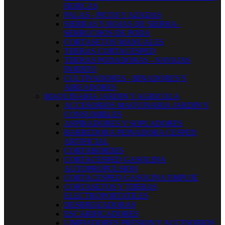
HORCAS
PALAS - PICOS Y AZADAS
SIERRAS Y HOJAS DE SIERRA -
SERRUCHOS DE PODA
CORTASETOS MANUALES
TIJERAS CORTACESPED
TIJERAS PODADORAS - NAVAJAS
INJERTO
CULTIVADORES - BINADORES Y
AIREADORES
MAQUINARIA JARDIN Y AGRICOLA
ACCESORIOS MAQUINARIA JARDIN Y
CONSUMIBLES
ASPIRADORES Y SOPLADORES
BARREDORA PEINADORA CESPED
ARTIFICIAL
CORTABORDES
CORTACESPED GASOLINA
AUTOPROPULSION
CORTACESPED GASOLINA EMPUJE
CORTASETOS Y TIJERAS
ELECTROPORTATILES
DESBROZADORAS
ESCARIFICADORES
LIMPIADORES PRESION Y ACCESORIOS