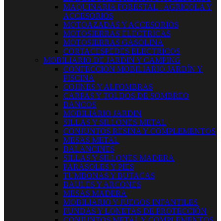
MAQUINARIA FORESTAL - AGRICOLA Y
ACCESORIOS
MOTOAZADAS Y ACCESORIOS
MOTOSIERRAS ELECTRICAS
MOTOSIERRAS GASOLINA
CORTACESPEDES ELECTRICOS
MOBILIARIO DE JARDIN Y CAMPING
CONFECCION MOBILIARIO JARDÍN Y
PISCINA
COJINES Y ALFOMBRAS
CARPAS Y TOLDOS DE SOMBREO
BANCOS
MOBILIARIO JARDIN
SILLAS Y SILLONES METAL
CONJUNTOS RESINA Y COMPLEMENTOS
MESAS METAL
BALANCINES
SILLAS Y SILLONES MADERA
PARASOLES Y PIES
TUMBONAS Y BUTACAS
BAULES Y ARCONES
MESAS MADERA
MOBILIARIO Y JUEGOS INFANTILES
FUNDAS Y LONETAS DE PROTECCIÓN
CONJUNTOS METAL Y COMPLEMENTOS