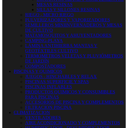
MESAS RESINAS
SILLAS Y SILLONES RESINAS
RIEGO - MICRO RIEGO
PULVERIZADORES Y VAPORIZADORES
SEMILLEROS MINIINVERNADEROS Y MESAS
DE CULTIVO
MATAMOSQUITOS Y AHUYENTADORES
CAMPING-PLAYA
LÁMINA ANTIHIERBA MANTAS Y
GEOTÉXTILES CULTIVO
TERMOMETROS VELETAS Y PLUVIÓMETROS
DE JARDÍN
COMPOSTADORES
PISCINAS Y QUIMICOS
JUEGOS - HINCHABLES Y RELAX
PISCINAS SUPERFICIE Y SPAS
PISCINAS INFLABLES
PRODUCTOS QUIMICOS Y CONSUMIBLES
PARA PISCINAS
ACCESORIOS DE PISCINA Y COMPLEMENTOS
FILTRACION PISCINA
CLIMATIZACION
VENTILADORES
AIRE ACONDICIONADO Y COMPLEMENTOS
HUMIDIFICADOR - DESUMIDIFICADOR -