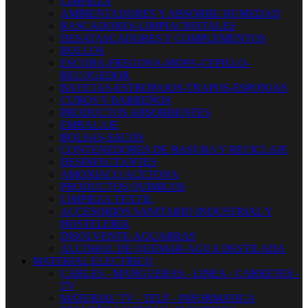
LIMPIEZA
AMBIENTADORES Y ABSORBE HUMEDAD
RASCADORES-LIMPIACRISTALES
DESATASCADORES Y COMPLEMENTOS
ROLLOS
ESCOBA-FREGONA-MOPA-CEPILLO-
RECOGEDOR
BAYETAS-ESTROPAJOS-TRAPOS-ESPONJAS
CUBOS Y BARREÑOS
PRODUCTOS ABSORBENTES
EMBALAJE
BOLSAS-SACOS
CONTENEDORES DE BASURA Y RECICLAJE
DESINFECTANTES
AMONIACO ACETONA
PRODUCTOS QUIMICOS
LIMPIEZA TEXTIL
ACCESORIOS SANITARIO INDUSTRIAL Y
HOSTELERIA
DISOLVENTE-AGUARRAS
ALCOHOL DE QUEMAR-AGUA DESTILADA
MATERIAL ELECTRICO
CABLES - MANGUERAS - LINEA - CARRETES -
TV
MATERIAL TV - TELF - INFORMATICA