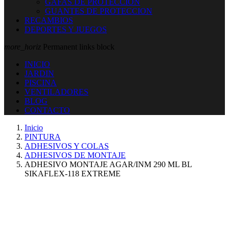
GAFAS DE PROTECCION
GUANTES DE PROTECCION
RECAMBIOS
DEPORTES Y JUEGOS
more_horiz
Permanent links block
INICIO
JARDIN
PISCINA
VENTILADORES
BLOG
CONTACTO
Inicio
PINTURA
ADHESIVOS Y COLAS
ADHESIVOS DE MONTAJE
ADHESIVO MONTAJE AGAR/INM 290 ML BL
SIKAFLEX-118 EXTREME