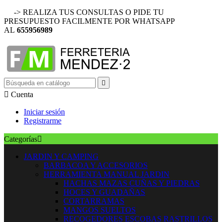
-> REALIZA TUS CONSULTAS O PIDE TU
PRESUPUESTO FACILMENTE POR WHATSAPP
AL
655956989


Cuenta
Iniciar sesión
Registrarme
Categorías

JARDIN Y CAMPING
BARBACOA Y ACCESORIOS
HERRAMIENTA MANUAL JARDIN
HACHAS MAZAS CUÑAS Y PIEDRAS
HOCES Y GUADAÑAS
CORTARRAMAS
MANGOS SUELTOS
RECOGEDORES ESCOBAS RASTRILLOS