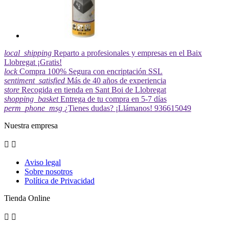
local_shipping
Reparto a profesionales y empresas en el Baix
Llobregat ¡Gratis!
lock
Compra 100% Segura con encriptación SSL
sentiment_satisfied
Más de 40 años de experiencia
store
Recogida en tienda en Sant Boi de Llobregat
shopping_basket
Entrega de tu compra en 5-7 días
perm_phone_msg
¿Tienes dudas? ¡Llámanos! 936615049
Nuestra empresa


Aviso legal
Sobre nosotros
Política de Privacidad
Tienda Online

