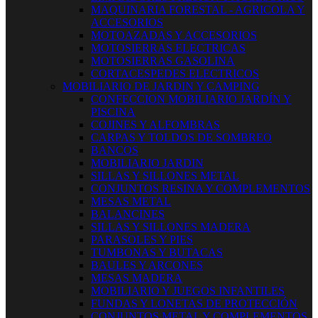
MAQUINARIA FORESTAL - AGRICOLA Y
ACCESORIOS
MOTOAZADAS Y ACCESORIOS
MOTOSIERRAS ELECTRICAS
MOTOSIERRAS GASOLINA
CORTACESPEDES ELECTRICOS
MOBILIARIO DE JARDIN Y CAMPING
CONFECCION MOBILIARIO JARDÍN Y
PISCINA
COJINES Y ALFOMBRAS
CARPAS Y TOLDOS DE SOMBREO
BANCOS
MOBILIARIO JARDIN
SILLAS Y SILLONES METAL
CONJUNTOS RESINA Y COMPLEMENTOS
MESAS METAL
BALANCINES
SILLAS Y SILLONES MADERA
PARASOLES Y PIES
TUMBONAS Y BUTACAS
BAULES Y ARCONES
MESAS MADERA
MOBILIARIO Y JUEGOS INFANTILES
FUNDAS Y LONETAS DE PROTECCIÓN
CONJUNTOS METAL Y COMPLEMENTOS