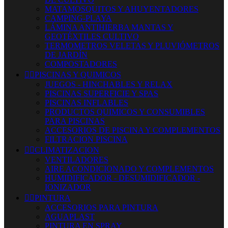
MATAMOSQUITOS Y AHUYENTADORES
CAMPING-PLAYA
LÁMINA ANTIHIERBA MANTAS Y
GEOTÉXTILES CULTIVO
TERMOMETROS VELETAS Y PLUVIÓMETROS
DE JARDÍN
COMPOSTADORES


PISCINAS Y QUIMICOS
JUEGOS - HINCHABLES Y RELAX
PISCINAS SUPERFICIE Y SPAS
PISCINAS INFLABLES
PRODUCTOS QUIMICOS Y CONSUMIBLES
PARA PISCINAS
ACCESORIOS DE PISCINA Y COMPLEMENTOS
FILTRACION PISCINA


CLIMATIZACION
VENTILADORES
AIRE ACONDICIONADO Y COMPLEMENTOS
HUMIDIFICADOR - DESUMIDIFICADOR -
IONIZADOR


PINTURA
ACCESORIOS PARA PINTURA
AGUAPLAST
PINTURA EN SPRAY