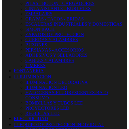
PILAS - BOTON - CARGADORES
CINTA AISLANTE - BURLETES
EMBALAJES
GRAPAS - TACOS - BRIDAS
ESCALERAS INDUSTRIALES Y DOMESTICAS
SIMON RACK
ZAPATOS DE PROTECCION
CUERDAS Y ALAMBRES
BUZONES
PERSIANAS - ACCESORIOS
ADHESIVOS Y SELLADORES
CABLES Y ALAMBRES
TIMBRES
FONTANERIA


ILUMINACION
ILUMINACION DECORATIVA
ILUMINACIÓN LED
HALOGENAS-FLUORESCENTES-BAJO
CONSUMO
BOMBILLAS Y TUBOS LED
PROYECTORES LED
REGLETAS LED
ELECTRICIDAD


EQUIPO DE PROTECCION INDIVIDUAL