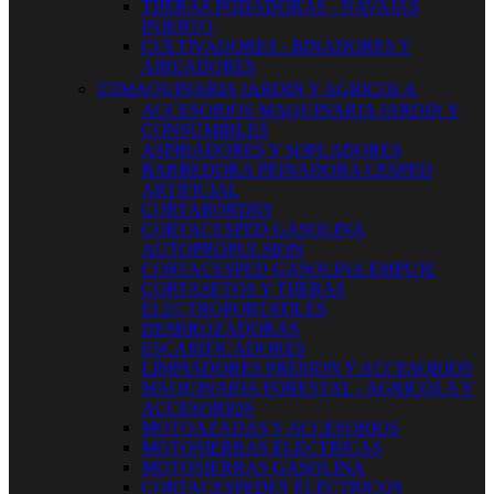
TIJERAS PODADORAS - NAVAJAS
INJERTO
CULTIVADORES - BINADORES Y
AIREADORES


MAQUINARIA JARDIN Y AGRICOLA
ACCESORIOS MAQUINARIA JARDIN Y
CONSUMIBLES
ASPIRADORES Y SOPLADORES
BARREDORA PEINADORA CESPED
ARTIFICIAL
CORTABORDES
CORTACESPED GASOLINA
AUTOPROPULSION
CORTACESPED GASOLINA EMPUJE
CORTASETOS Y TIJERAS
ELECTROPORTATILES
DESBROZADORAS
ESCARIFICADORES
LIMPIADORES PRESION Y ACCESORIOS
MAQUINARIA FORESTAL - AGRICOLA Y
ACCESORIOS
MOTOAZADAS Y ACCESORIOS
MOTOSIERRAS ELECTRICAS
MOTOSIERRAS GASOLINA
CORTACESPEDES ELECTRICOS