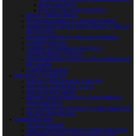
MESAS RESINAS
SILLAS Y SILLONES RESINAS
RIEGO - MICRO RIEGO
PULVERIZADORES Y VAPORIZADORES
SEMILLEROS MINIINVERNADEROS Y MESAS
DE CULTIVO
MATAMOSQUITOS Y AHUYENTADORES
CAMPING-PLAYA
LÁMINA ANTIHIERBA MANTAS Y
GEOTÉXTILES CULTIVO
TERMOMETROS VELETAS Y PLUVIÓMETROS
DE JARDÍN
COMPOSTADORES
PISCINAS Y QUIMICOS
JUEGOS - HINCHABLES Y RELAX
PISCINAS SUPERFICIE Y SPAS
PISCINAS INFLABLES
PRODUCTOS QUIMICOS Y CONSUMIBLES
PARA PISCINAS
ACCESORIOS DE PISCINA Y COMPLEMENTOS
FILTRACION PISCINA
CLIMATIZACION
VENTILADORES
AIRE ACONDICIONADO Y COMPLEMENTOS
HUMIDIFICADOR - DESUMIDIFICADOR -