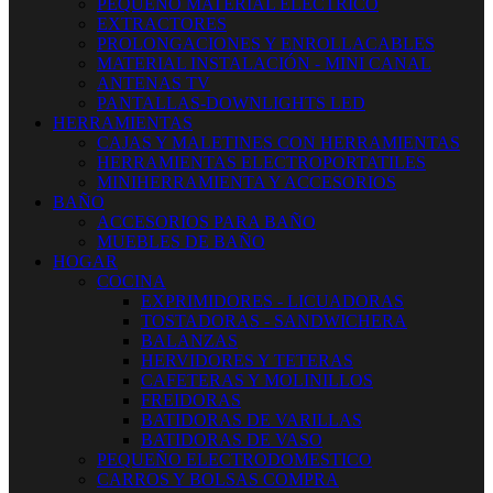
PEQUEÑO MATERIAL ELECTRICO
EXTRACTORES
PROLONGACIONES Y ENROLLACABLES
MATERIAL INSTALACIÓN - MINI CANAL
ANTENAS TV
PANTALLAS-DOWNLIGHTS LED
HERRAMIENTAS
CAJAS Y MALETINES CON HERRAMIENTAS
HERRAMIENTAS ELECTROPORTATILES
MINIHERRAMIENTA Y ACCESORIOS
BAÑO
ACCESORIOS PARA BAÑO
MUEBLES DE BAÑO
HOGAR
COCINA
EXPRIMIDORES - LICUADORAS
TOSTADORAS - SANDWICHERA
BALANZAS
HERVIDORES Y TETERAS
CAFETERAS Y MOLINILLOS
FREIDORAS
BATIDORAS DE VARILLAS
BATIDORAS DE VASO
PEQUEÑO ELECTRODOMESTICO
CARROS Y BOLSAS COMPRA