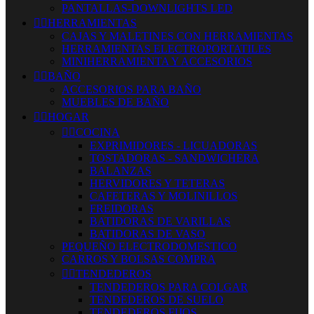
PANTALLAS-DOWNLIGHTS LED


HERRAMIENTAS
CAJAS Y MALETINES CON HERRAMIENTAS
HERRAMIENTAS ELECTROPORTATILES
MINIHERRAMIENTA Y ACCESORIOS


BAÑO
ACCESORIOS PARA BAÑO
MUEBLES DE BAÑO


HOGAR


COCINA
EXPRIMIDORES - LICUADORAS
TOSTADORAS - SANDWICHERA
BALANZAS
HERVIDORES Y TETERAS
CAFETERAS Y MOLINILLOS
FREIDORAS
BATIDORAS DE VARILLAS
BATIDORAS DE VASO
PEQUEÑO ELECTRODOMESTICO
CARROS Y BOLSAS COMPRA


TENDEDEROS
TENDEDEROS PARA COLGAR
TENDEDEROS DE SUELO
TENDEDEROS FIJOS