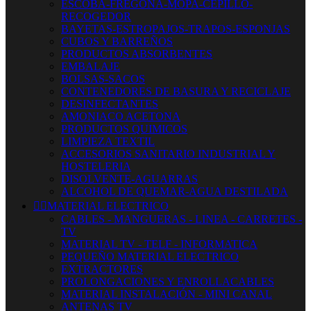
ESCOBA-FREGONA-MOPA-CEPILLO-
RECOGEDOR
BAYETAS-ESTROPAJOS-TRAPOS-ESPONJAS
CUBOS Y BARREÑOS
PRODUCTOS ABSORBENTES
EMBALAJE
BOLSAS-SACOS
CONTENEDORES DE BASURA Y RECICLAJE
DESINFECTANTES
AMONIACO ACETONA
PRODUCTOS QUIMICOS
LIMPIEZA TEXTIL
ACCESORIOS SANITARIO INDUSTRIAL Y
HOSTELERIA
DISOLVENTE-AGUARRAS
ALCOHOL DE QUEMAR-AGUA DESTILADA


MATERIAL ELECTRICO
CABLES - MANGUERAS - LINEA - CARRETES -
TV
MATERIAL TV - TELF - INFORMATICA
PEQUEÑO MATERIAL ELECTRICO
EXTRACTORES
PROLONGACIONES Y ENROLLACABLES
MATERIAL INSTALACIÓN - MINI CANAL
ANTENAS TV