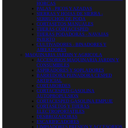
HORCAS
PALAS - PICOS Y AZADAS
SIERRAS Y HOJAS DE SIERRA -
SERRUCHOS DE PODA
CORTASETOS MANUALES
TIJERAS CORTACESPED
TIJERAS PODADORAS - NAVAJAS
INJERTO
CULTIVADORES - BINADORES Y
AIREADORES
MAQUINARIA JARDIN Y AGRICOLA
ACCESORIOS MAQUINARIA JARDIN Y
CONSUMIBLES
ASPIRADORES Y SOPLADORES
BARREDORA PEINADORA CESPED
ARTIFICIAL
CORTABORDES
CORTACESPED GASOLINA
AUTOPROPULSION
CORTACESPED GASOLINA EMPUJE
CORTASETOS Y TIJERAS
ELECTROPORTATILES
DESBROZADORAS
ESCARIFICADORES
LIMPIADORES PRESION Y ACCESORIOS