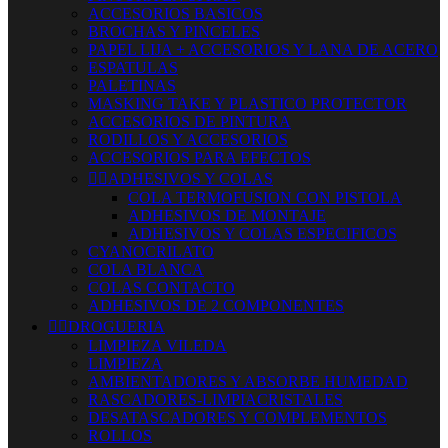
ACCESORIOS BASICOS
BROCHAS Y PINCELES
PAPEL LIJA + ACCESORIOS Y LANA DE ACERO
ESPATULAS
PALETINAS
MASKING TAKE Y PLASTICO PROTECTOR
ACCESORIOS DE PINTURA
RODILLOS Y ACCESORIOS
ACCESORIOS PARA EFECTOS


ADHESIVOS Y COLAS
COLA TERMOFUSION CON PISTOLA
ADHESIVOS DE MONTAJE
ADHESIVOS Y COLAS ESPECIFICOS
CYANOCRILATO
COLA BLANCA
COLAS CONTACTO
ADHESIVOS DE 2 COMPONENTES


DROGUERIA
LIMPIEZA VILEDA
LIMPIEZA
AMBIENTADORES Y ABSORBE HUMEDAD
RASCADORES-LIMPIACRISTALES
DESATASCADORES Y COMPLEMENTOS
ROLLOS