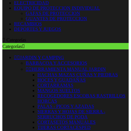
ELECTRICIDAD
EQUIPO DE PROTECCION INDIVIDUAL
GAFAS DE PROTECCION
GUANTES DE PROTECCION
RECAMBIOS
DEPORTES Y JUEGOS

Categorías
Categorías



JARDIN Y CAMPING
BARBACOA Y ACCESORIOS


HERRAMIENTA MANUAL JARDIN
HACHAS MAZAS CUÑAS Y PIEDRAS
HOCES Y GUADAÑAS
CORTARRAMAS
MANGOS SUELTOS
RECOGEDORES ESCOBAS RASTRILLOS
HORCAS
PALAS - PICOS Y AZADAS
SIERRAS Y HOJAS DE SIERRA -
SERRUCHOS DE PODA
CORTASETOS MANUALES
TIJERAS CORTACESPED