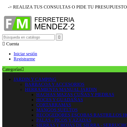
-> REALIZA TUS CONSULTAS O PIDE TU PRESUPUESTO


Cuenta
Iniciar sesión
Registrarme
Categorías

JARDIN Y CAMPING
BARBACOA Y ACCESORIOS
HERRAMIENTA MANUAL JARDIN
HACHAS MAZAS CUÑAS Y PIEDRAS
HOCES Y GUADAÑAS
CORTARRAMAS
MANGOS SUELTOS
RECOGEDORES ESCOBAS RASTRILLOS 
PALAS - PICOS Y AZADAS
SIERRAS Y HOJAS DE SIERRA - SERRUCH