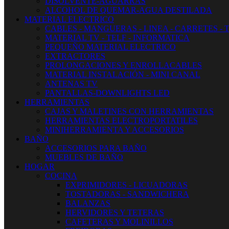
DISOLVENTE-AGUARRAS
ALCOHOL DE QUEMAR-AGUA DESTILADA
MATERIAL ELECTRICO
CABLES - MANGUERAS - LINEA - CARRETES - 
MATERIAL TV - TELF - INFORMATICA
PEQUEÑO MATERIAL ELECTRICO
EXTRACTORES
PROLONGACIONES Y ENROLLACABLES
MATERIAL INSTALACIÓN - MINI CANAL
ANTENAS TV
PANTALLAS-DOWNLIGHTS LED
HERRAMIENTAS
CAJAS Y MALETINES CON HERRAMIENTAS
HERRAMIENTAS ELECTROPORTATILES
MINIHERRAMIENTA Y ACCESORIOS
BAÑO
ACCESORIOS PARA BAÑO
MUEBLES DE BAÑO
HOGAR
COCINA
EXPRIMIDORES - LICUADORAS
TOSTADORAS - SANDWICHERA
BALANZAS
HERVIDORES Y TETERAS
CAFETERAS Y MOLINILLOS