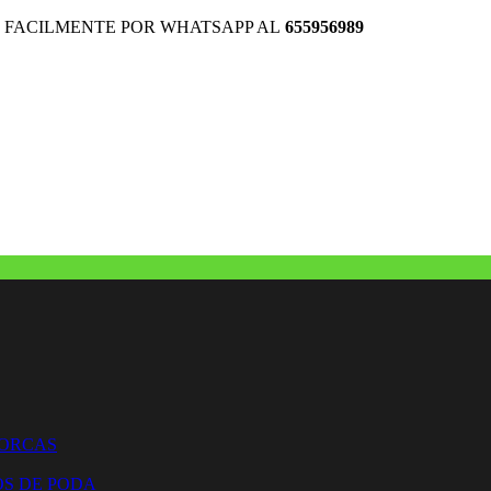
 FACILMENTE POR WHATSAPP AL
655956989
HORCAS
OS DE PODA