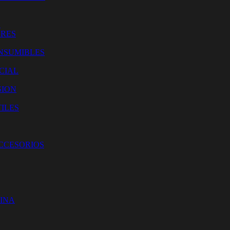
O
ORES
NSUMIBLES
CIAL
SION
ILES
ACCESORIOS
CINA