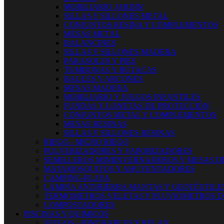
MOBILIARIO JARDIN
SILLAS Y SILLONES METAL
CONJUNTOS RESINA Y COMPLEMENTOS
MESAS METAL
BALANCINES
SILLAS Y SILLONES MADERA
PARASOLES Y PIES
TUMBONAS Y BUTACAS
BAULES Y ARCONES
MESAS MADERA
MOBILIARIO Y JUEGOS INFANTILES
FUNDAS Y LONETAS DE PROTECCIÓN
CONJUNTOS METAL Y COMPLEMENTOS
MESAS RESINAS
SILLAS Y SILLONES RESINAS
RIEGO - MICRO RIEGO
PULVERIZADORES Y VAPORIZADORES
SEMILLEROS MINIINVERNADEROS Y MESAS D
MATAMOSQUITOS Y AHUYENTADORES
CAMPING-PLAYA
LÁMINA ANTIHIERBA MANTAS Y GEOTÉXTILE
TERMOMETROS VELETAS Y PLUVIÓMETROS D
COMPOSTADORES
PISCINAS Y QUIMICOS
JUEGOS - HINCHABLES Y RELAX