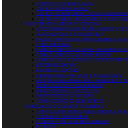
CORTASETOS MANUALES
TIJERAS CORTACESPED
TIJERAS PODADORAS - NAVAJAS INJERT
CULTIVADORES - BINADORES Y AIREAD
MAQUINARIA JARDIN Y AGRICOLA
ACCESORIOS MAQUINARIA JARDIN Y CO
ASPIRADORES Y SOPLADORES
BARREDORA PEINADORA CESPED ARTIFI
CORTABORDES
CORTACESPED GASOLINA AUTOPROPUL
CORTACESPED GASOLINA EMPUJE
CORTASETOS Y TIJERAS ELECTROPORTAT
DESBROZADORAS
ESCARIFICADORES
LIMPIADORES PRESION Y ACCESORIOS
MAQUINARIA FORESTAL - AGRICOLA Y 
MOTOAZADAS Y ACCESORIOS
MOTOSIERRAS ELECTRICAS
MOTOSIERRAS GASOLINA
CORTACESPEDES ELECTRICOS
MOBILIARIO DE JARDIN Y CAMPING
CONFECCION MOBILIARIO JARDÍN Y PIS
COJINES Y ALFOMBRAS
CARPAS Y TOLDOS DE SOMBREO
BANCOS