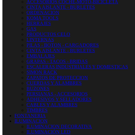
ACCESORIOS COCHE-MOTO-BICICLETA
CINTA AISLANTE - BURLETES
ORDENACION
KOMA TOOLS
HERRAJES
GAS
PRODUCTOS CELO
LINTERNAS
PILAS - BOTON - CARGADORES
CINTA AISLANTE - BURLETES
EMBALAJES
GRAPAS - TACOS - BRIDAS
ESCALERAS INDUSTRIALES Y DOMESTICAS
SIMON RACK
ZAPATOS DE PROTECCION
CUERDAS Y ALAMBRES
BUZONES
PERSIANAS - ACCESORIOS
ADHESIVOS Y SELLADORES
CABLES Y ALAMBRES
TIMBRES
FONTANERIA
ILUMINACION
ILUMINACION DECORATIVA
ILUMINACIÓN LED