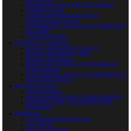
MATAMOSQUITOS Y AHUYENTADORES
CAMPING-PLAYA
LÁMINA ANTIHIERBA MANTAS Y
GEOTÉXTILES CULTIVO
TERMOMETROS VELETAS Y PLUVIÓMETROS
DE JARDÍN
COMPOSTADORES


PISCINAS Y QUIMICOS
JUEGOS - HINCHABLES Y RELAX
PISCINAS SUPERFICIE Y SPAS
PISCINAS INFLABLES
PRODUCTOS QUIMICOS Y CONSUMIBLES
PARA PISCINAS
ACCESORIOS DE PISCINA Y COMPLEMENTOS
FILTRACION PISCINA


CLIMATIZACION
VENTILADORES
AIRE ACONDICIONADO Y COMPLEMENTOS
HUMIDIFICADOR - DESUMIDIFICADOR -
IONIZADOR


PINTURA
ACCESORIOS PARA PINTURA
AGUAPLAST
PINTURA EN SPRAY