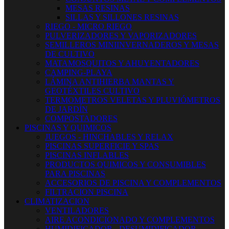
MESAS RESINAS
SILLAS Y SILLONES RESINAS
RIEGO - MICRO RIEGO
PULVERIZADORES Y VAPORIZADORES
SEMILLEROS MINIINVERNADEROS Y MESAS
DE CULTIVO
MATAMOSQUITOS Y AHUYENTADORES
CAMPING-PLAYA
LÁMINA ANTIHIERBA MANTAS Y
GEOTÉXTILES CULTIVO
TERMOMETROS VELETAS Y PLUVIÓMETROS
DE JARDÍN
COMPOSTADORES
PISCINAS Y QUIMICOS
JUEGOS - HINCHABLES Y RELAX
PISCINAS SUPERFICIE Y SPAS
PISCINAS INFLABLES
PRODUCTOS QUIMICOS Y CONSUMIBLES
PARA PISCINAS
ACCESORIOS DE PISCINA Y COMPLEMENTOS
FILTRACION PISCINA
CLIMATIZACION
VENTILADORES
AIRE ACONDICIONADO Y COMPLEMENTOS
HUMIDIFICADOR - DESUMIDIFICADOR -