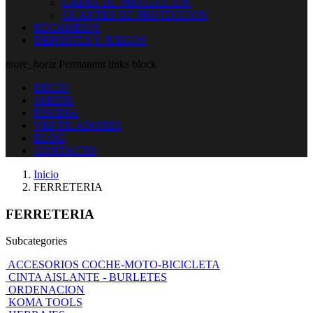
GAFAS DE PROTECCION
GUANTES DE PROTECCION
RECAMBIOS
DEPORTES Y JUEGOS
more_horiz
Permanent links block
INICIO
JARDIN
PISCINA
VENTILADORES
BLOG
CONTACTO
Inicio
FERRETERIA
FERRETERIA
Subcategories
ACCESORIOS COCHE-MOTO-BICICLETA
CINTA AISLANTE - BURLETES
ORDENACION
KOMA TOOLS