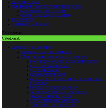
ELECTRICIDAD
EQUIPO DE PROTECCION INDIVIDUAL
GAFAS DE PROTECCION
GUANTES DE PROTECCION
RECAMBIOS
DEPORTES Y JUEGOS

Categorías
Categorías



JARDIN Y CAMPING
BARBACOA Y ACCESORIOS


HERRAMIENTA MANUAL JARDIN
HACHAS MAZAS CUÑAS Y PIEDRAS
HOCES Y GUADAÑAS
CORTARRAMAS
MANGOS SUELTOS
RECOGEDORES ESCOBAS RASTRILLOS
HORCAS
PALAS - PICOS Y AZADAS
SIERRAS Y HOJAS DE SIERRA -
SERRUCHOS DE PODA
CORTASETOS MANUALES
TIJERAS CORTACESPED