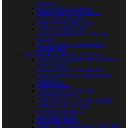
HORCAS
PALAS - PICOS Y AZADAS
SIERRAS Y HOJAS DE SIERRA -
SERRUCHOS DE PODA
CORTASETOS MANUALES
TIJERAS CORTACESPED
TIJERAS PODADORAS - NAVAJAS
INJERTO
CULTIVADORES - BINADORES Y
AIREADORES
MAQUINARIA JARDIN Y AGRICOLA
ACCESORIOS MAQUINARIA JARDIN Y
CONSUMIBLES
ASPIRADORES Y SOPLADORES
BARREDORA PEINADORA CESPED
ARTIFICIAL
CORTABORDES
CORTACESPED GASOLINA
AUTOPROPULSION
CORTACESPED GASOLINA EMPUJE
CORTASETOS Y TIJERAS
ELECTROPORTATILES
DESBROZADORAS
ESCARIFICADORES
LIMPIADORES PRESION Y ACCESORIOS