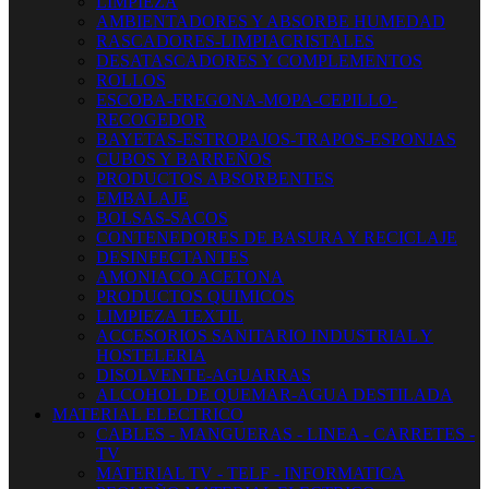
LIMPIEZA
AMBIENTADORES Y ABSORBE HUMEDAD
RASCADORES-LIMPIACRISTALES
DESATASCADORES Y COMPLEMENTOS
ROLLOS
ESCOBA-FREGONA-MOPA-CEPILLO-
RECOGEDOR
BAYETAS-ESTROPAJOS-TRAPOS-ESPONJAS
CUBOS Y BARREÑOS
PRODUCTOS ABSORBENTES
EMBALAJE
BOLSAS-SACOS
CONTENEDORES DE BASURA Y RECICLAJE
DESINFECTANTES
AMONIACO ACETONA
PRODUCTOS QUIMICOS
LIMPIEZA TEXTIL
ACCESORIOS SANITARIO INDUSTRIAL Y
HOSTELERIA
DISOLVENTE-AGUARRAS
ALCOHOL DE QUEMAR-AGUA DESTILADA
MATERIAL ELECTRICO
CABLES - MANGUERAS - LINEA - CARRETES -
TV
MATERIAL TV - TELF - INFORMATICA