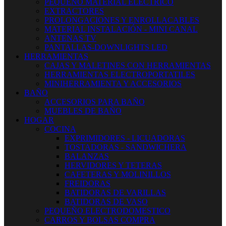
PEQUEÑO MATERIAL ELECTRICO
EXTRACTORES
PROLONGACIONES Y ENROLLACABLES
MATERIAL INSTALACIÓN - MINI CANAL
ANTENAS TV
PANTALLAS-DOWNLIGHTS LED
HERRAMIENTAS
CAJAS Y MALETINES CON HERRAMIENTAS
HERRAMIENTAS ELECTROPORTATILES
MINIHERRAMIENTA Y ACCESORIOS
BAÑO
ACCESORIOS PARA BAÑO
MUEBLES DE BAÑO
HOGAR
COCINA
EXPRIMIDORES - LICUADORAS
TOSTADORAS - SANDWICHERA
BALANZAS
HERVIDORES Y TETERAS
CAFETERAS Y MOLINILLOS
FREIDORAS
BATIDORAS DE VARILLAS
BATIDORAS DE VASO
PEQUEÑO ELECTRODOMESTICO
CARROS Y BOLSAS COMPRA