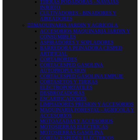
TIJERAS PODADORAS - NAVAJAS
INJERTO
CULTIVADORES - BINADORES Y
AIREADORES


MAQUINARIA JARDIN Y AGRICOLA
ACCESORIOS MAQUINARIA JARDIN Y
CONSUMIBLES
ASPIRADORES Y SOPLADORES
BARREDORA PEINADORA CESPED
ARTIFICIAL
CORTABORDES
CORTACESPED GASOLINA
AUTOPROPULSION
CORTACESPED GASOLINA EMPUJE
CORTASETOS Y TIJERAS
ELECTROPORTATILES
DESBROZADORAS
ESCARIFICADORES
LIMPIADORES PRESION Y ACCESORIOS
MAQUINARIA FORESTAL - AGRICOLA Y
ACCESORIOS
MOTOAZADAS Y ACCESORIOS
MOTOSIERRAS ELECTRICAS
MOTOSIERRAS GASOLINA
CORTACESPEDES ELECTRICOS