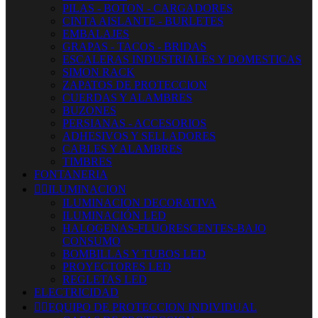
PILAS - BOTON - CARGADORES
CINTA AISLANTE - BURLETES
EMBALAJES
GRAPAS - TACOS - BRIDAS
ESCALERAS INDUSTRIALES Y DOMESTICAS
SIMON RACK
ZAPATOS DE PROTECCION
CUERDAS Y ALAMBRES
BUZONES
PERSIANAS - ACCESORIOS
ADHESIVOS Y SELLADORES
CABLES Y ALAMBRES
TIMBRES
FONTANERIA


ILUMINACION
ILUMINACION DECORATIVA
ILUMINACIÓN LED
HALOGENAS-FLUORESCENTES-BAJO
CONSUMO
BOMBILLAS Y TUBOS LED
PROYECTORES LED
REGLETAS LED
ELECTRICIDAD


EQUIPO DE PROTECCION INDIVIDUAL