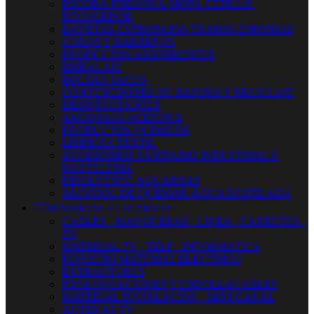
ESCOBA-FREGONA-MOPA-CEPILLO-
RECOGEDOR
BAYETAS-ESTROPAJOS-TRAPOS-ESPONJAS
CUBOS Y BARREÑOS
PRODUCTOS ABSORBENTES
EMBALAJE
BOLSAS-SACOS
CONTENEDORES DE BASURA Y RECICLAJE
DESINFECTANTES
AMONIACO ACETONA
PRODUCTOS QUIMICOS
LIMPIEZA TEXTIL
ACCESORIOS SANITARIO INDUSTRIAL Y
HOSTELERIA
DISOLVENTE-AGUARRAS
ALCOHOL DE QUEMAR-AGUA DESTILADA


MATERIAL ELECTRICO
CABLES - MANGUERAS - LINEA - CARRETES -
TV
MATERIAL TV - TELF - INFORMATICA
PEQUEÑO MATERIAL ELECTRICO
EXTRACTORES
PROLONGACIONES Y ENROLLACABLES
MATERIAL INSTALACIÓN - MINI CANAL
ANTENAS TV