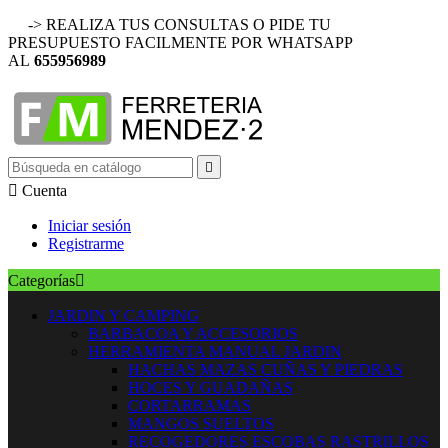
-> REALIZA TUS CONSULTAS O PIDE TU
PRESUPUESTO FACILMENTE POR WHATSAPP
AL
655956989


Cuenta
Iniciar sesión
Registrarme
Categorías

JARDIN Y CAMPING
BARBACOA Y ACCESORIOS
HERRAMIENTA MANUAL JARDIN
HACHAS MAZAS CUÑAS Y PIEDRAS
HOCES Y GUADAÑAS
CORTARRAMAS
MANGOS SUELTOS
RECOGEDORES ESCOBAS RASTRILLOS