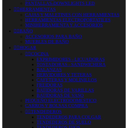
PANTALLAS-DOWNLIGHTS LED


HERRAMIENTAS
CAJAS Y MALETINES CON HERRAMIENTAS
HERRAMIENTAS ELECTROPORTATILES
MINIHERRAMIENTA Y ACCESORIOS


BAÑO
ACCESORIOS PARA BAÑO
MUEBLES DE BAÑO


HOGAR


COCINA
EXPRIMIDORES - LICUADORAS
TOSTADORAS - SANDWICHERA
BALANZAS
HERVIDORES Y TETERAS
CAFETERAS Y MOLINILLOS
FREIDORAS
BATIDORAS DE VARILLAS
BATIDORAS DE VASO
PEQUEÑO ELECTRODOMESTICO
CARROS Y BOLSAS COMPRA


TENDEDEROS
TENDEDEROS PARA COLGAR
TENDEDEROS DE SUELO
TENDEDEROS FIJOS