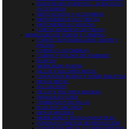
MAQUINARIA FORESTAL - AGRICOLA Y
ACCESORIOS
MOTOAZADAS Y ACCESORIOS
MOTOSIERRAS ELECTRICAS
MOTOSIERRAS GASOLINA
CORTACESPEDES ELECTRICOS
MOBILIARIO DE JARDIN Y CAMPING
CONFECCION MOBILIARIO JARDÍN Y
PISCINA
COJINES Y ALFOMBRAS
CARPAS Y TOLDOS DE SOMBREO
BANCOS
MOBILIARIO JARDIN
SILLAS Y SILLONES METAL
CONJUNTOS RESINA Y COMPLEMENTOS
MESAS METAL
BALANCINES
SILLAS Y SILLONES MADERA
PARASOLES Y PIES
TUMBONAS Y BUTACAS
BAULES Y ARCONES
MESAS MADERA
MOBILIARIO Y JUEGOS INFANTILES
FUNDAS Y LONETAS DE PROTECCIÓN
CONJUNTOS METAL Y COMPLEMENTOS