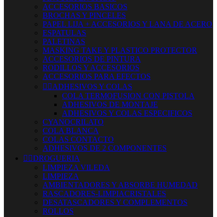
ACCESORIOS BASICOS
BROCHAS Y PINCELES
PAPEL LIJA + ACCESORIOS Y LANA DE ACERO
ESPATULAS
PALETINAS
MASKING TAKE Y PLASTICO PROTECTOR
ACCESORIOS DE PINTURA
RODILLOS Y ACCESORIOS
ACCESORIOS PARA EFECTOS


ADHESIVOS Y COLAS
COLA TERMOFUSION CON PISTOLA
ADHESIVOS DE MONTAJE
ADHESIVOS Y COLAS ESPECIFICOS
CYANOCRILATO
COLA BLANCA
COLAS CONTACTO
ADHESIVOS DE 2 COMPONENTES


DROGUERIA
LIMPIEZA VILEDA
LIMPIEZA
AMBIENTADORES Y ABSORBE HUMEDAD
RASCADORES-LIMPIACRISTALES
DESATASCADORES Y COMPLEMENTOS
ROLLOS