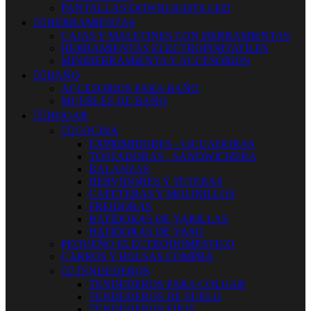
PANTALLAS-DOWNLIGHTS LED


HERRAMIENTAS
CAJAS Y MALETINES CON HERRAMIENTAS
HERRAMIENTAS ELECTROPORTATILES
MINIHERRAMIENTA Y ACCESORIOS


BAÑO
ACCESORIOS PARA BAÑO
MUEBLES DE BAÑO


HOGAR


COCINA
EXPRIMIDORES - LICUADORAS
TOSTADORAS - SANDWICHERA
BALANZAS
HERVIDORES Y TETERAS
CAFETERAS Y MOLINILLOS
FREIDORAS
BATIDORAS DE VARILLAS
BATIDORAS DE VASO
PEQUEÑO ELECTRODOMESTICO
CARROS Y BOLSAS COMPRA


TENDEDEROS
TENDEDEROS PARA COLGAR
TENDEDEROS DE SUELO
TENDEDEROS FIJOS