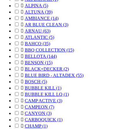

ALPINA
(5)

ALTUNA
(39)

AMBIANCE
(14)

AR BLUE CLEAN
(3)

ARNAU
(63)

ATLANTIC
(5)

BAHCO
(35)

BBQ COLLECTION
(15)

BELLOTA
(144)

BENSON
(15)

BLACK+DECKER
(2)

BLUE BIRD - ALTADEX
(55)

BOSCH
(5)

BUBBLE KILL
(1)

BUBBLE KILL LQ
(1)

CAMP ACTIVE
(3)

CAMPEON
(7)

CANYON
(3)

CARBOQUICK
(1)

CHAMP
(1)