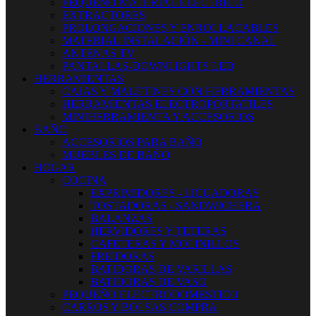
PEQUEÑO MATERIAL ELECTRICO
EXTRACTORES
PROLONGACIONES Y ENROLLACABLES
MATERIAL INSTALACIÓN - MINI CANAL
ANTENAS TV
PANTALLAS-DOWNLIGHTS LED
HERRAMIENTAS
CAJAS Y MALETINES CON HERRAMIENTAS
HERRAMIENTAS ELECTROPORTATILES
MINIHERRAMIENTA Y ACCESORIOS
BAÑO
ACCESORIOS PARA BAÑO
MUEBLES DE BAÑO
HOGAR
COCINA
EXPRIMIDORES - LICUADORAS
TOSTADORAS - SANDWICHERA
BALANZAS
HERVIDORES Y TETERAS
CAFETERAS Y MOLINILLOS
FREIDORAS
BATIDORAS DE VARILLAS
BATIDORAS DE VASO
PEQUEÑO ELECTRODOMESTICO
CARROS Y BOLSAS COMPRA