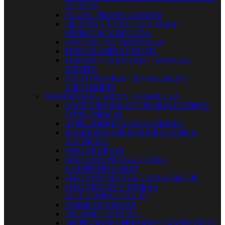
HORCAS
PALAS - PICOS Y AZADAS
SIERRAS Y HOJAS DE SIERRA -
SERRUCHOS DE PODA
CORTASETOS MANUALES
TIJERAS CORTACESPED
TIJERAS PODADORAS - NAVAJAS
INJERTO
CULTIVADORES - BINADORES Y
AIREADORES
MAQUINARIA JARDIN Y AGRICOLA
ACCESORIOS MAQUINARIA JARDIN Y
CONSUMIBLES
ASPIRADORES Y SOPLADORES
BARREDORA PEINADORA CESPED
ARTIFICIAL
CORTABORDES
CORTACESPED GASOLINA
AUTOPROPULSION
CORTACESPED GASOLINA EMPUJE
CORTASETOS Y TIJERAS
ELECTROPORTATILES
DESBROZADORAS
ESCARIFICADORES
LIMPIADORES PRESION Y ACCESORIOS