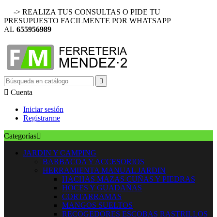
-> REALIZA TUS CONSULTAS O PIDE TU
PRESUPUESTO FACILMENTE POR WHATSAPP
AL
655956989


Cuenta
Iniciar sesión
Registrarme
Categorías

JARDIN Y CAMPING
BARBACOA Y ACCESORIOS
HERRAMIENTA MANUAL JARDIN
HACHAS MAZAS CUÑAS Y PIEDRAS
HOCES Y GUADAÑAS
CORTARRAMAS
MANGOS SUELTOS
RECOGEDORES ESCOBAS RASTRILLOS