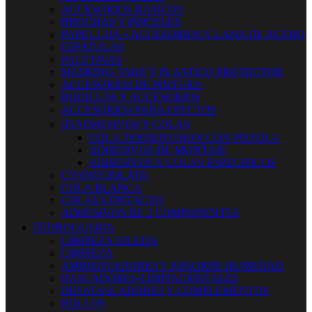
ACCESORIOS BASICOS
BROCHAS Y PINCELES
PAPEL LIJA + ACCESORIOS Y LANA DE ACERO
ESPATULAS
PALETINAS
MASKING TAKE Y PLASTICO PROTECTOR
ACCESORIOS DE PINTURA
RODILLOS Y ACCESORIOS
ACCESORIOS PARA EFECTOS


ADHESIVOS Y COLAS
COLA TERMOFUSION CON PISTOLA
ADHESIVOS DE MONTAJE
ADHESIVOS Y COLAS ESPECIFICOS
CYANOCRILATO
COLA BLANCA
COLAS CONTACTO
ADHESIVOS DE 2 COMPONENTES


DROGUERIA
LIMPIEZA VILEDA
LIMPIEZA
AMBIENTADORES Y ABSORBE HUMEDAD
RASCADORES-LIMPIACRISTALES
DESATASCADORES Y COMPLEMENTOS
ROLLOS