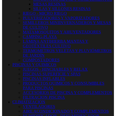
MESAS RESINAS
SILLAS Y SILLONES RESINAS
RIEGO - MICRO RIEGO
PULVERIZADORES Y VAPORIZADORES
SEMILLEROS MINIINVERNADEROS Y MESAS
DE CULTIVO
MATAMOSQUITOS Y AHUYENTADORES
CAMPING-PLAYA
LÁMINA ANTIHIERBA MANTAS Y
GEOTÉXTILES CULTIVO
TERMOMETROS VELETAS Y PLUVIÓMETROS
DE JARDÍN
COMPOSTADORES
PISCINAS Y QUIMICOS
JUEGOS - HINCHABLES Y RELAX
PISCINAS SUPERFICIE Y SPAS
PISCINAS INFLABLES
PRODUCTOS QUIMICOS Y CONSUMIBLES
PARA PISCINAS
ACCESORIOS DE PISCINA Y COMPLEMENTOS
FILTRACION PISCINA
CLIMATIZACION
VENTILADORES
AIRE ACONDICIONADO Y COMPLEMENTOS
HUMIDIFICADOR - DESUMIDIFICADOR -