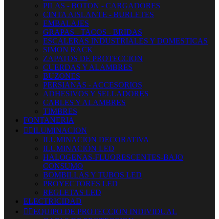
PILAS - BOTON - CARGADORES
CINTA AISLANTE - BURLETES
EMBALAJES
GRAPAS - TACOS - BRIDAS
ESCALERAS INDUSTRIALES Y DOMESTICAS
SIMON RACK
ZAPATOS DE PROTECCION
CUERDAS Y ALAMBRES
BUZONES
PERSIANAS - ACCESORIOS
ADHESIVOS Y SELLADORES
CABLES Y ALAMBRES
TIMBRES
FONTANERIA


ILUMINACION
ILUMINACION DECORATIVA
ILUMINACIÓN LED
HALOGENAS-FLUORESCENTES-BAJO
CONSUMO
BOMBILLAS Y TUBOS LED
PROYECTORES LED
REGLETAS LED
ELECTRICIDAD


EQUIPO DE PROTECCION INDIVIDUAL