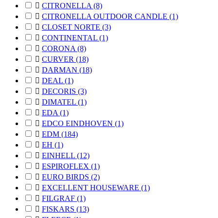

CITRONELLA
(8)

CITRONELLA OUTDOOR CANDLE
(1)

CLOSET NORTE
(3)

CONTINENTAL
(1)

CORONA
(8)

CURVER
(18)

DARMAN
(18)

DEAL
(1)

DECORIS
(3)

DIMATEL
(1)

EDA
(1)

EDCO EINDHOVEN
(1)

EDM
(184)

EH
(1)

EINHELL
(12)

ESPIROFLEX
(1)

EURO BIRDS
(2)

EXCELLENT HOUSEWARE
(1)

FILGRAF
(1)

FISKARS
(13)