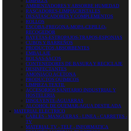
LIMPIEZA
AMBIENTADORES Y ABSORBE HUMEDAD
RASCADORES-LIMPIACRISTALES
DESATASCADORES Y COMPLEMENTOS
ROLLOS
ESCOBA-FREGONA-MOPA-CEPILLO-
RECOGEDOR
BAYETAS-ESTROPAJOS-TRAPOS-ESPONJAS
CUBOS Y BARREÑOS
PRODUCTOS ABSORBENTES
EMBALAJE
BOLSAS-SACOS
CONTENEDORES DE BASURA Y RECICLAJE
DESINFECTANTES
AMONIACO ACETONA
PRODUCTOS QUIMICOS
LIMPIEZA TEXTIL
ACCESORIOS SANITARIO INDUSTRIAL Y
HOSTELERIA
DISOLVENTE-AGUARRAS
ALCOHOL DE QUEMAR-AGUA DESTILADA
MATERIAL ELECTRICO
CABLES - MANGUERAS - LINEA - CARRETES -
TV
MATERIAL TV - TELF - INFORMATICA