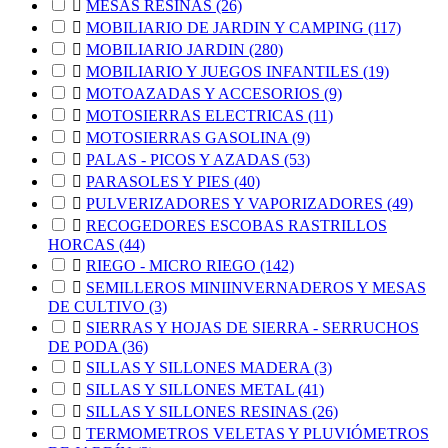

MESAS RESINAS
(26)

MOBILIARIO DE JARDIN Y CAMPING
(117)

MOBILIARIO JARDIN
(280)

MOBILIARIO Y JUEGOS INFANTILES
(19)

MOTOAZADAS Y ACCESORIOS
(9)

MOTOSIERRAS ELECTRICAS
(11)

MOTOSIERRAS GASOLINA
(9)

PALAS - PICOS Y AZADAS
(53)

PARASOLES Y PIES
(40)

PULVERIZADORES Y VAPORIZADORES
(49)

RECOGEDORES ESCOBAS RASTRILLOS
HORCAS
(44)

RIEGO - MICRO RIEGO
(142)

SEMILLEROS MINIINVERNADEROS Y MESAS
DE CULTIVO
(3)

SIERRAS Y HOJAS DE SIERRA - SERRUCHOS
DE PODA
(36)

SILLAS Y SILLONES MADERA
(3)

SILLAS Y SILLONES METAL
(41)

SILLAS Y SILLONES RESINAS
(26)

TERMOMETROS VELETAS Y PLUVIÓMETROS