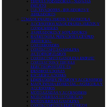
TIJERAS PODADORAS - NAVAJAS
INJERTO
CULTIVADORES - BINADORES Y
AIREADORES


MAQUINARIA JARDIN Y AGRICOLA
ACCESORIOS MAQUINARIA JARDIN Y
CONSUMIBLES
ASPIRADORES Y SOPLADORES
BARREDORA PEINADORA CESPED
ARTIFICIAL
CORTABORDES
CORTACESPED GASOLINA
AUTOPROPULSION
CORTACESPED GASOLINA EMPUJE
CORTASETOS Y TIJERAS
ELECTROPORTATILES
DESBROZADORAS
ESCARIFICADORES
LIMPIADORES PRESION Y ACCESORIOS
MAQUINARIA FORESTAL - AGRICOLA Y
ACCESORIOS
MOTOAZADAS Y ACCESORIOS
MOTOSIERRAS ELECTRICAS
MOTOSIERRAS GASOLINA
CORTACESPEDES ELECTRICOS