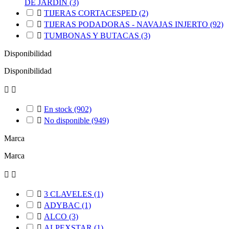
DE JARDÍN
(3)

TIJERAS CORTACESPED
(2)

TIJERAS PODADORAS - NAVAJAS INJERTO
(92)

TUMBONAS Y BUTACAS
(3)
Disponibilidad
Disponibilidad



En stock
(902)

No disponible
(949)
Marca
Marca



3 CLAVELES
(1)

ADYBAC
(1)

ALCO
(3)

ALPEXSTAR
(1)