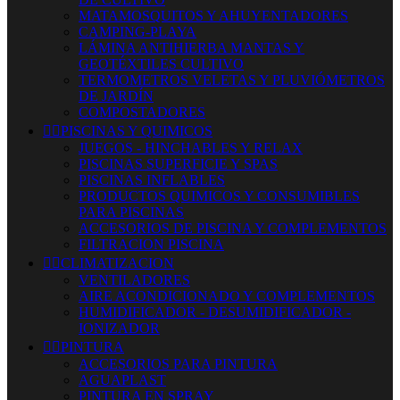
MATAMOSQUITOS Y AHUYENTADORES
CAMPING-PLAYA
LÁMINA ANTIHIERBA MANTAS Y
GEOTÉXTILES CULTIVO
TERMOMETROS VELETAS Y PLUVIÓMETROS
DE JARDÍN
COMPOSTADORES


PISCINAS Y QUIMICOS
JUEGOS - HINCHABLES Y RELAX
PISCINAS SUPERFICIE Y SPAS
PISCINAS INFLABLES
PRODUCTOS QUIMICOS Y CONSUMIBLES
PARA PISCINAS
ACCESORIOS DE PISCINA Y COMPLEMENTOS
FILTRACION PISCINA


CLIMATIZACION
VENTILADORES
AIRE ACONDICIONADO Y COMPLEMENTOS
HUMIDIFICADOR - DESUMIDIFICADOR -
IONIZADOR


PINTURA
ACCESORIOS PARA PINTURA
AGUAPLAST
PINTURA EN SPRAY