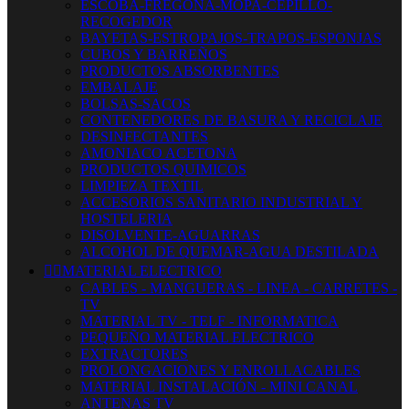
ESCOBA-FREGONA-MOPA-CEPILLO-
RECOGEDOR
BAYETAS-ESTROPAJOS-TRAPOS-ESPONJAS
CUBOS Y BARREÑOS
PRODUCTOS ABSORBENTES
EMBALAJE
BOLSAS-SACOS
CONTENEDORES DE BASURA Y RECICLAJE
DESINFECTANTES
AMONIACO ACETONA
PRODUCTOS QUIMICOS
LIMPIEZA TEXTIL
ACCESORIOS SANITARIO INDUSTRIAL Y
HOSTELERIA
DISOLVENTE-AGUARRAS
ALCOHOL DE QUEMAR-AGUA DESTILADA


MATERIAL ELECTRICO
CABLES - MANGUERAS - LINEA - CARRETES -
TV
MATERIAL TV - TELF - INFORMATICA
PEQUEÑO MATERIAL ELECTRICO
EXTRACTORES
PROLONGACIONES Y ENROLLACABLES
MATERIAL INSTALACIÓN - MINI CANAL
ANTENAS TV