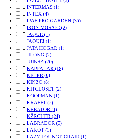

INSECT HOTEL
(2)

INTERMAS
(1)

INTEX
(4)

IPAE PRO GARDEN
(35)

IRON MOSAIC
(2)

JAQUE
(1)

JAQUE!
(1)

JATA HOGAR
(1)

JILONG
(2)

JUINSA
(20)

KAPPA-JAR
(18)

KETER
(6)

KINZO
(6)

KITCLOSET
(2)

KOOPMAN
(1)

KRAFFT
(2)

KREATOR
(1)

KŽRCHER
(24)

LABRADOR
(5)

LAKOT
(1)

LAZY LOUNGE CHAIR
(1)