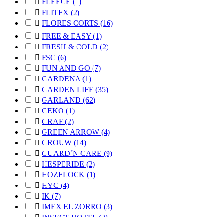

FLEECE
(1)

FLITEX
(2)

FLORES CORTS
(16)

FREE & EASY
(1)

FRESH & COLD
(2)

FSC
(6)

FUN AND GO
(7)

GARDENA
(1)

GARDEN LIFE
(35)

GARLAND
(62)

GEKO
(1)

GRAF
(2)

GREEN ARROW
(4)

GROUW
(14)

GUARD´N CARE
(9)

HESPERIDE
(2)

HOZELOCK
(1)

HYC
(4)

IK
(7)

IMEX EL ZORRO
(3)