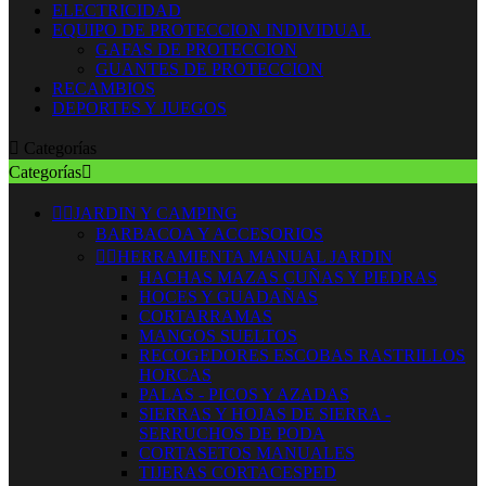
ELECTRICIDAD
EQUIPO DE PROTECCION INDIVIDUAL
GAFAS DE PROTECCION
GUANTES DE PROTECCION
RECAMBIOS
DEPORTES Y JUEGOS

Categorías
Categorías



JARDIN Y CAMPING
BARBACOA Y ACCESORIOS


HERRAMIENTA MANUAL JARDIN
HACHAS MAZAS CUÑAS Y PIEDRAS
HOCES Y GUADAÑAS
CORTARRAMAS
MANGOS SUELTOS
RECOGEDORES ESCOBAS RASTRILLOS
HORCAS
PALAS - PICOS Y AZADAS
SIERRAS Y HOJAS DE SIERRA -
SERRUCHOS DE PODA
CORTASETOS MANUALES
TIJERAS CORTACESPED