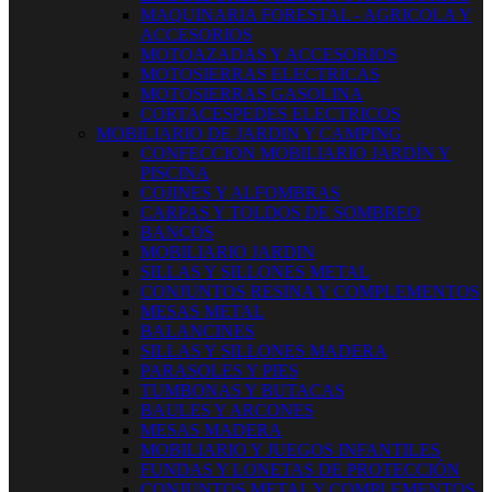
MAQUINARIA FORESTAL - AGRICOLA Y
ACCESORIOS
MOTOAZADAS Y ACCESORIOS
MOTOSIERRAS ELECTRICAS
MOTOSIERRAS GASOLINA
CORTACESPEDES ELECTRICOS
MOBILIARIO DE JARDIN Y CAMPING
CONFECCION MOBILIARIO JARDÍN Y
PISCINA
COJINES Y ALFOMBRAS
CARPAS Y TOLDOS DE SOMBREO
BANCOS
MOBILIARIO JARDIN
SILLAS Y SILLONES METAL
CONJUNTOS RESINA Y COMPLEMENTOS
MESAS METAL
BALANCINES
SILLAS Y SILLONES MADERA
PARASOLES Y PIES
TUMBONAS Y BUTACAS
BAULES Y ARCONES
MESAS MADERA
MOBILIARIO Y JUEGOS INFANTILES
FUNDAS Y LONETAS DE PROTECCIÓN
CONJUNTOS METAL Y COMPLEMENTOS