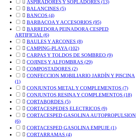

ASPIRADORES Y SOPLADORES
(13)

BALANCINES
(5)

BANCOS
(4)

BARBACOA Y ACCESORIOS
(95)

BARREDORA PEINADORA CESPED
ARTIFICIAL
(6)

BAULES Y ARCONES
(8)

CAMPING-PLAYA
(102)

CARPAS Y TOLDOS DE SOMBREO
(9)

COJINES Y ALFOMBRAS
(29)

COMPOSTADORES
(2)

CONFECCION MOBILIARIO JARDÍN Y PISCINA
(1)

CONJUNTOS METAL Y COMPLEMENTOS
(7)

CONJUNTOS RESINA Y COMPLEMENTOS
(18)

CORTABORDES
(5)

CORTACESPEDES ELECTRICOS
(9)

CORTACESPED GASOLINA AUTOPROPULSION
(6)

CORTACESPED GASOLINA EMPUJE
(1)

CORTARRAMAS
(4)