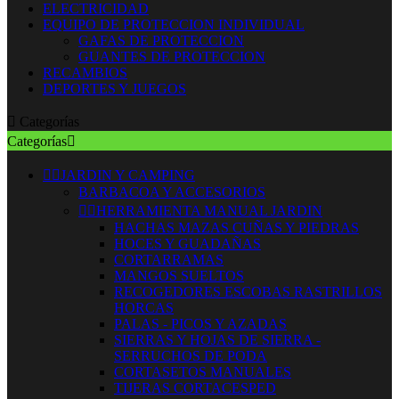
ELECTRICIDAD
EQUIPO DE PROTECCION INDIVIDUAL
GAFAS DE PROTECCION
GUANTES DE PROTECCION
RECAMBIOS
DEPORTES Y JUEGOS

Categorías
Categorías



JARDIN Y CAMPING
BARBACOA Y ACCESORIOS


HERRAMIENTA MANUAL JARDIN
HACHAS MAZAS CUÑAS Y PIEDRAS
HOCES Y GUADAÑAS
CORTARRAMAS
MANGOS SUELTOS
RECOGEDORES ESCOBAS RASTRILLOS
HORCAS
PALAS - PICOS Y AZADAS
SIERRAS Y HOJAS DE SIERRA -
SERRUCHOS DE PODA
CORTASETOS MANUALES
TIJERAS CORTACESPED