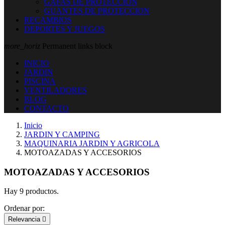
GAFAS DE PROTECCION
GUANTES DE PROTECCION
RECAMBIOS
DEPORTES Y JUEGOS
more_horiz
Permanent links block
INICIO
JARDIN
PISCINA
VENTILADORES
BLOG
CONTACTO
Inicio
JARDIN Y CAMPING
MAQUINARIA JARDIN Y AGRICOLA
MOTOAZADAS Y ACCESORIOS
MOTOAZADAS Y ACCESORIOS
Hay 9 productos.
Ordenar por:
Relevancia
