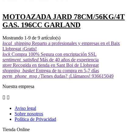
MOTOAZADA JARD 78CM/56KG/4T
GAS. 196CC GARLAND
Mostrando 1-9 de 9 artículo(s)
local_shipping
Reparto a profesionales y empresas en el Baix
Llobregat ¡Gratis!
lock
Compra 100% Segura con encriptación SSL
sentiment_satisfied
Más de 40 años de experiencia
store
Recogida en tienda en Sant Boi de Llobregat
shopping_basket
Entrega de tu compra en 5-7 días
perm_phone_msg
¿Tienes dudas? ¡Llámanos! 936615049
Nuestra empresa


Aviso legal
Sobre nosotros
Política de Privacidad
Tienda Online