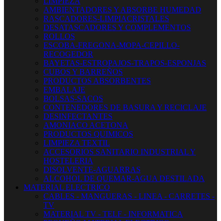
LIMPIEZA
AMBIENTADORES Y ABSORBE HUMEDAD
RASCADORES-LIMPIACRISTALES
DESATASCADORES Y COMPLEMENTOS
ROLLOS
ESCOBA-FREGONA-MOPA-CEPILLO-
RECOGEDOR
BAYETAS-ESTROPAJOS-TRAPOS-ESPONJAS
CUBOS Y BARREÑOS
PRODUCTOS ABSORBENTES
EMBALAJE
BOLSAS-SACOS
CONTENEDORES DE BASURA Y RECICLAJE
DESINFECTANTES
AMONIACO ACETONA
PRODUCTOS QUIMICOS
LIMPIEZA TEXTIL
ACCESORIOS SANITARIO INDUSTRIAL Y
HOSTELERIA
DISOLVENTE-AGUARRAS
ALCOHOL DE QUEMAR-AGUA DESTILADA
MATERIAL ELECTRICO
CABLES - MANGUERAS - LINEA - CARRETES -
TV
MATERIAL TV - TELF - INFORMATICA