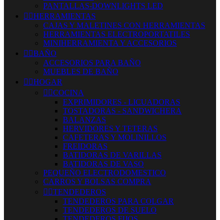
PANTALLAS-DOWNLIGHTS LED


HERRAMIENTAS
CAJAS Y MALETINES CON HERRAMIENTAS
HERRAMIENTAS ELECTROPORTATILES
MINIHERRAMIENTA Y ACCESORIOS


BAÑO
ACCESORIOS PARA BAÑO
MUEBLES DE BAÑO


HOGAR


COCINA
EXPRIMIDORES - LICUADORAS
TOSTADORAS - SANDWICHERA
BALANZAS
HERVIDORES Y TETERAS
CAFETERAS Y MOLINILLOS
FREIDORAS
BATIDORAS DE VARILLAS
BATIDORAS DE VASO
PEQUEÑO ELECTRODOMESTICO
CARROS Y BOLSAS COMPRA


TENDEDEROS
TENDEDEROS PARA COLGAR
TENDEDEROS DE SUELO
TENDEDEROS FIJOS