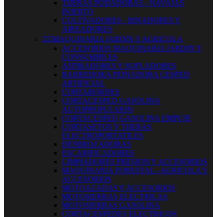
TIJERAS PODADORAS - NAVAJAS
INJERTO
CULTIVADORES - BINADORES Y
AIREADORES


MAQUINARIA JARDIN Y AGRICOLA
ACCESORIOS MAQUINARIA JARDIN Y
CONSUMIBLES
ASPIRADORES Y SOPLADORES
BARREDORA PEINADORA CESPED
ARTIFICIAL
CORTABORDES
CORTACESPED GASOLINA
AUTOPROPULSION
CORTACESPED GASOLINA EMPUJE
CORTASETOS Y TIJERAS
ELECTROPORTATILES
DESBROZADORAS
ESCARIFICADORES
LIMPIADORES PRESION Y ACCESORIOS
MAQUINARIA FORESTAL - AGRICOLA Y
ACCESORIOS
MOTOAZADAS Y ACCESORIOS
MOTOSIERRAS ELECTRICAS
MOTOSIERRAS GASOLINA
CORTACESPEDES ELECTRICOS