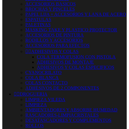
ACCESORIOS BASICOS
BROCHAS Y PINCELES
PAPEL LIJA + ACCESORIOS Y LANA DE ACERO
ESPATULAS
PALETINAS
MASKING TAKE Y PLASTICO PROTECTOR
ACCESORIOS DE PINTURA
RODILLOS Y ACCESORIOS
ACCESORIOS PARA EFECTOS


ADHESIVOS Y COLAS
COLA TERMOFUSION CON PISTOLA
ADHESIVOS DE MONTAJE
ADHESIVOS Y COLAS ESPECIFICOS
CYANOCRILATO
COLA BLANCA
COLAS CONTACTO
ADHESIVOS DE 2 COMPONENTES


DROGUERIA
LIMPIEZA VILEDA
LIMPIEZA
AMBIENTADORES Y ABSORBE HUMEDAD
RASCADORES-LIMPIACRISTALES
DESATASCADORES Y COMPLEMENTOS
ROLLOS