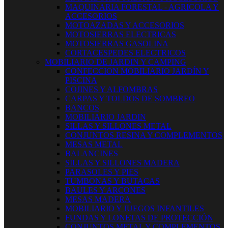
MAQUINARIA FORESTAL - AGRICOLA Y
ACCESORIOS
MOTOAZADAS Y ACCESORIOS
MOTOSIERRAS ELECTRICAS
MOTOSIERRAS GASOLINA
CORTACESPEDES ELECTRICOS
MOBILIARIO DE JARDIN Y CAMPING
CONFECCION MOBILIARIO JARDÍN Y
PISCINA
COJINES Y ALFOMBRAS
CARPAS Y TOLDOS DE SOMBREO
BANCOS
MOBILIARIO JARDIN
SILLAS Y SILLONES METAL
CONJUNTOS RESINA Y COMPLEMENTOS
MESAS METAL
BALANCINES
SILLAS Y SILLONES MADERA
PARASOLES Y PIES
TUMBONAS Y BUTACAS
BAULES Y ARCONES
MESAS MADERA
MOBILIARIO Y JUEGOS INFANTILES
FUNDAS Y LONETAS DE PROTECCIÓN
CONJUNTOS METAL Y COMPLEMENTOS