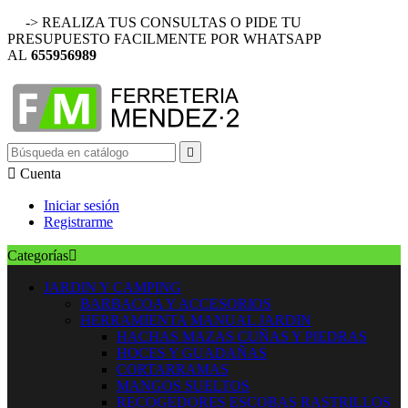
-> REALIZA TUS CONSULTAS O PIDE TU
PRESUPUESTO FACILMENTE POR WHATSAPP
AL
655956989


Cuenta
Iniciar sesión
Registrarme
Categorías

JARDIN Y CAMPING
BARBACOA Y ACCESORIOS
HERRAMIENTA MANUAL JARDIN
HACHAS MAZAS CUÑAS Y PIEDRAS
HOCES Y GUADAÑAS
CORTARRAMAS
MANGOS SUELTOS
RECOGEDORES ESCOBAS RASTRILLOS