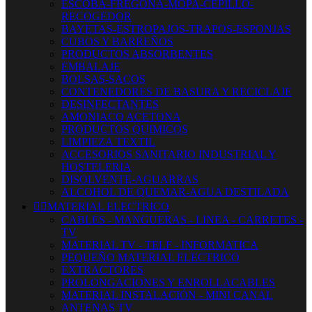
ESCOBA-FREGONA-MOPA-CEPILLO-
RECOGEDOR
BAYETAS-ESTROPAJOS-TRAPOS-ESPONJAS
CUBOS Y BARREÑOS
PRODUCTOS ABSORBENTES
EMBALAJE
BOLSAS-SACOS
CONTENEDORES DE BASURA Y RECICLAJE
DESINFECTANTES
AMONIACO ACETONA
PRODUCTOS QUIMICOS
LIMPIEZA TEXTIL
ACCESORIOS SANITARIO INDUSTRIAL Y
HOSTELERIA
DISOLVENTE-AGUARRAS
ALCOHOL DE QUEMAR-AGUA DESTILADA


MATERIAL ELECTRICO
CABLES - MANGUERAS - LINEA - CARRETES -
TV
MATERIAL TV - TELF - INFORMATICA
PEQUEÑO MATERIAL ELECTRICO
EXTRACTORES
PROLONGACIONES Y ENROLLACABLES
MATERIAL INSTALACIÓN - MINI CANAL
ANTENAS TV