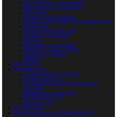
PILAS - BOTON - CARGADORES
CINTA AISLANTE - BURLETES
EMBALAJES
GRAPAS - TACOS - BRIDAS
ESCALERAS INDUSTRIALES Y DOMESTICAS
SIMON RACK
ZAPATOS DE PROTECCION
CUERDAS Y ALAMBRES
BUZONES
PERSIANAS - ACCESORIOS
ADHESIVOS Y SELLADORES
CABLES Y ALAMBRES
TIMBRES
FONTANERIA


ILUMINACION
ILUMINACION DECORATIVA
ILUMINACIÓN LED
HALOGENAS-FLUORESCENTES-BAJO
CONSUMO
BOMBILLAS Y TUBOS LED
PROYECTORES LED
REGLETAS LED
ELECTRICIDAD


EQUIPO DE PROTECCION INDIVIDUAL