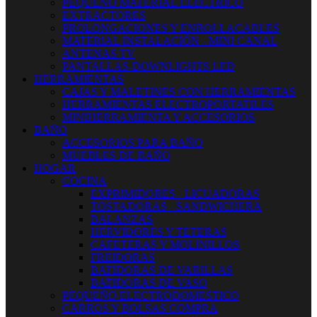
PEQUEÑO MATERIAL ELECTRICO
EXTRACTORES
PROLONGACIONES Y ENROLLACABLES
MATERIAL INSTALACIÓN - MINI CANAL
ANTENAS TV
PANTALLAS-DOWNLIGHTS LED
HERRAMIENTAS
CAJAS Y MALETINES CON HERRAMIENTAS
HERRAMIENTAS ELECTROPORTATILES
MINIHERRAMIENTA Y ACCESORIOS
BAÑO
ACCESORIOS PARA BAÑO
MUEBLES DE BAÑO
HOGAR
COCINA
EXPRIMIDORES - LICUADORAS
TOSTADORAS - SANDWICHERA
BALANZAS
HERVIDORES Y TETERAS
CAFETERAS Y MOLINILLOS
FREIDORAS
BATIDORAS DE VARILLAS
BATIDORAS DE VASO
PEQUEÑO ELECTRODOMESTICO
CARROS Y BOLSAS COMPRA