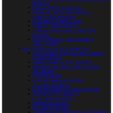
HORCAS
PALAS - PICOS Y AZADAS
SIERRAS Y HOJAS DE SIERRA -
SERRUCHOS DE PODA
CORTASETOS MANUALES
TIJERAS CORTACESPED
TIJERAS PODADORAS - NAVAJAS
INJERTO
CULTIVADORES - BINADORES Y
AIREADORES
MAQUINARIA JARDIN Y AGRICOLA
ACCESORIOS MAQUINARIA JARDIN Y
CONSUMIBLES
ASPIRADORES Y SOPLADORES
BARREDORA PEINADORA CESPED
ARTIFICIAL
CORTABORDES
CORTACESPED GASOLINA
AUTOPROPULSION
CORTACESPED GASOLINA EMPUJE
CORTASETOS Y TIJERAS
ELECTROPORTATILES
DESBROZADORAS
ESCARIFICADORES
LIMPIADORES PRESION Y ACCESORIOS