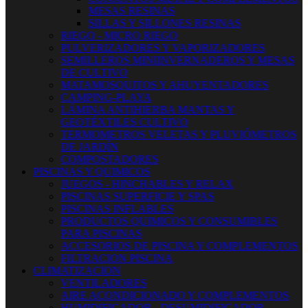
MESAS RESINAS
SILLAS Y SILLONES RESINAS
RIEGO - MICRO RIEGO
PULVERIZADORES Y VAPORIZADORES
SEMILLEROS MINIINVERNADEROS Y MESAS
DE CULTIVO
MATAMOSQUITOS Y AHUYENTADORES
CAMPING-PLAYA
LÁMINA ANTIHIERBA MANTAS Y
GEOTÉXTILES CULTIVO
TERMOMETROS VELETAS Y PLUVIÓMETROS
DE JARDÍN
COMPOSTADORES
PISCINAS Y QUIMICOS
JUEGOS - HINCHABLES Y RELAX
PISCINAS SUPERFICIE Y SPAS
PISCINAS INFLABLES
PRODUCTOS QUIMICOS Y CONSUMIBLES
PARA PISCINAS
ACCESORIOS DE PISCINA Y COMPLEMENTOS
FILTRACION PISCINA
CLIMATIZACION
VENTILADORES
AIRE ACONDICIONADO Y COMPLEMENTOS
HUMIDIFICADOR - DESUMIDIFICADOR -