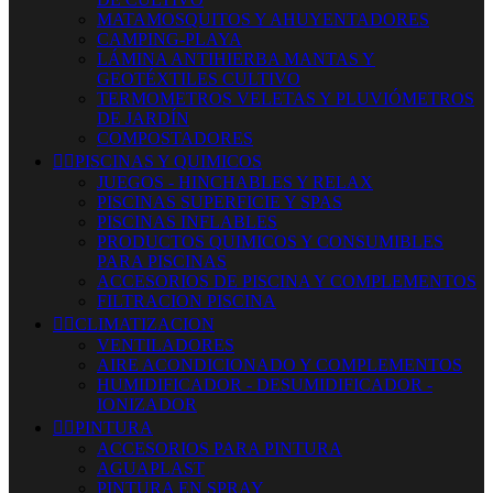
MATAMOSQUITOS Y AHUYENTADORES
CAMPING-PLAYA
LÁMINA ANTIHIERBA MANTAS Y
GEOTÉXTILES CULTIVO
TERMOMETROS VELETAS Y PLUVIÓMETROS
DE JARDÍN
COMPOSTADORES


PISCINAS Y QUIMICOS
JUEGOS - HINCHABLES Y RELAX
PISCINAS SUPERFICIE Y SPAS
PISCINAS INFLABLES
PRODUCTOS QUIMICOS Y CONSUMIBLES
PARA PISCINAS
ACCESORIOS DE PISCINA Y COMPLEMENTOS
FILTRACION PISCINA


CLIMATIZACION
VENTILADORES
AIRE ACONDICIONADO Y COMPLEMENTOS
HUMIDIFICADOR - DESUMIDIFICADOR -
IONIZADOR


PINTURA
ACCESORIOS PARA PINTURA
AGUAPLAST
PINTURA EN SPRAY