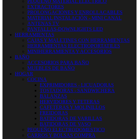
PEQUEÑO MATERIAL ELECTRICO
EXTRACTORES
PROLONGACIONES Y ENROLLACABLES
MATERIAL INSTALACIÓN - MINI CANAL
ANTENAS TV
PANTALLAS-DOWNLIGHTS LED
HERRAMIENTAS
CAJAS Y MALETINES CON HERRAMIENTAS
HERRAMIENTAS ELECTROPORTATILES
MINIHERRAMIENTA Y ACCESORIOS
BAÑO
ACCESORIOS PARA BAÑO
MUEBLES DE BAÑO
HOGAR
COCINA
EXPRIMIDORES - LICUADORAS
TOSTADORAS - SANDWICHERA
BALANZAS
HERVIDORES Y TETERAS
CAFETERAS Y MOLINILLOS
FREIDORAS
BATIDORAS DE VARILLAS
BATIDORAS DE VASO
PEQUEÑO ELECTRODOMESTICO
CARROS Y BOLSAS COMPRA