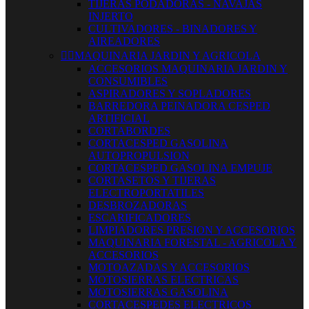
TIJERAS PODADORAS - NAVAJAS
INJERTO
CULTIVADORES - BINADORES Y
AIREADORES


MAQUINARIA JARDIN Y AGRICOLA
ACCESORIOS MAQUINARIA JARDIN Y
CONSUMIBLES
ASPIRADORES Y SOPLADORES
BARREDORA PEINADORA CESPED
ARTIFICIAL
CORTABORDES
CORTACESPED GASOLINA
AUTOPROPULSION
CORTACESPED GASOLINA EMPUJE
CORTASETOS Y TIJERAS
ELECTROPORTATILES
DESBROZADORAS
ESCARIFICADORES
LIMPIADORES PRESION Y ACCESORIOS
MAQUINARIA FORESTAL - AGRICOLA Y
ACCESORIOS
MOTOAZADAS Y ACCESORIOS
MOTOSIERRAS ELECTRICAS
MOTOSIERRAS GASOLINA
CORTACESPEDES ELECTRICOS