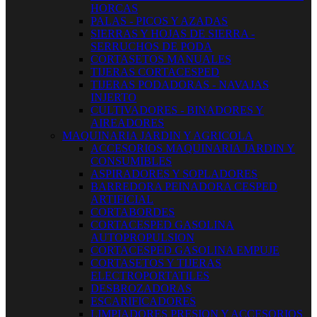
HORCAS
PALAS - PICOS Y AZADAS
SIERRAS Y HOJAS DE SIERRA -
SERRUCHOS DE PODA
CORTASETOS MANUALES
TIJERAS CORTACESPED
TIJERAS PODADORAS - NAVAJAS
INJERTO
CULTIVADORES - BINADORES Y
AIREADORES
MAQUINARIA JARDIN Y AGRICOLA
ACCESORIOS MAQUINARIA JARDIN Y
CONSUMIBLES
ASPIRADORES Y SOPLADORES
BARREDORA PEINADORA CESPED
ARTIFICIAL
CORTABORDES
CORTACESPED GASOLINA
AUTOPROPULSION
CORTACESPED GASOLINA EMPUJE
CORTASETOS Y TIJERAS
ELECTROPORTATILES
DESBROZADORAS
ESCARIFICADORES
LIMPIADORES PRESION Y ACCESORIOS