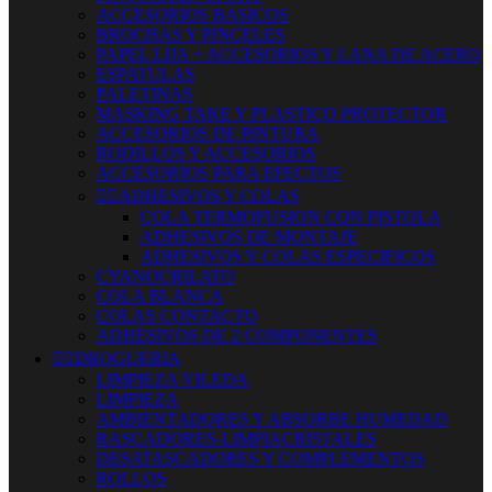
ACCESORIOS BASICOS
BROCHAS Y PINCELES
PAPEL LIJA + ACCESORIOS Y LANA DE ACERO
ESPATULAS
PALETINAS
MASKING TAKE Y PLASTICO PROTECTOR
ACCESORIOS DE PINTURA
RODILLOS Y ACCESORIOS
ACCESORIOS PARA EFECTOS


ADHESIVOS Y COLAS
COLA TERMOFUSION CON PISTOLA
ADHESIVOS DE MONTAJE
ADHESIVOS Y COLAS ESPECIFICOS
CYANOCRILATO
COLA BLANCA
COLAS CONTACTO
ADHESIVOS DE 2 COMPONENTES


DROGUERIA
LIMPIEZA VILEDA
LIMPIEZA
AMBIENTADORES Y ABSORBE HUMEDAD
RASCADORES-LIMPIACRISTALES
DESATASCADORES Y COMPLEMENTOS
ROLLOS