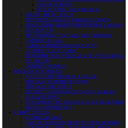
MESAS RESINAS
SILLAS Y SILLONES RESINAS
RIEGO - MICRO RIEGO
PULVERIZADORES Y VAPORIZADORES
SEMILLEROS MINIINVERNADEROS Y MESAS
DE CULTIVO
MATAMOSQUITOS Y AHUYENTADORES
CAMPING-PLAYA
LÁMINA ANTIHIERBA MANTAS Y
GEOTÉXTILES CULTIVO
TERMOMETROS VELETAS Y PLUVIÓMETROS
DE JARDÍN
COMPOSTADORES
PISCINAS Y QUIMICOS
JUEGOS - HINCHABLES Y RELAX
PISCINAS SUPERFICIE Y SPAS
PISCINAS INFLABLES
PRODUCTOS QUIMICOS Y CONSUMIBLES
PARA PISCINAS
ACCESORIOS DE PISCINA Y COMPLEMENTOS
FILTRACION PISCINA
CLIMATIZACION
VENTILADORES
AIRE ACONDICIONADO Y COMPLEMENTOS
HUMIDIFICADOR - DESUMIDIFICADOR -