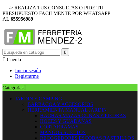
-> REALIZA TUS CONSULTAS O PIDE TU
PRESUPUESTO FACILMENTE POR WHATSAPP
AL
655956989


Cuenta
Iniciar sesión
Registrarme
Categorías

JARDIN Y CAMPING
BARBACOA Y ACCESORIOS
HERRAMIENTA MANUAL JARDIN
HACHAS MAZAS CUÑAS Y PIEDRAS
HOCES Y GUADAÑAS
CORTARRAMAS
MANGOS SUELTOS
RECOGEDORES ESCOBAS RASTRILLOS