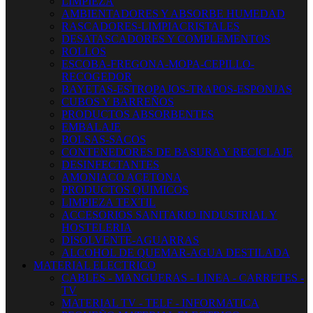
LIMPIEZA
AMBIENTADORES Y ABSORBE HUMEDAD
RASCADORES-LIMPIACRISTALES
DESATASCADORES Y COMPLEMENTOS
ROLLOS
ESCOBA-FREGONA-MOPA-CEPILLO-
RECOGEDOR
BAYETAS-ESTROPAJOS-TRAPOS-ESPONJAS
CUBOS Y BARREÑOS
PRODUCTOS ABSORBENTES
EMBALAJE
BOLSAS-SACOS
CONTENEDORES DE BASURA Y RECICLAJE
DESINFECTANTES
AMONIACO ACETONA
PRODUCTOS QUIMICOS
LIMPIEZA TEXTIL
ACCESORIOS SANITARIO INDUSTRIAL Y
HOSTELERIA
DISOLVENTE-AGUARRAS
ALCOHOL DE QUEMAR-AGUA DESTILADA
MATERIAL ELECTRICO
CABLES - MANGUERAS - LINEA - CARRETES -
TV
MATERIAL TV - TELF - INFORMATICA