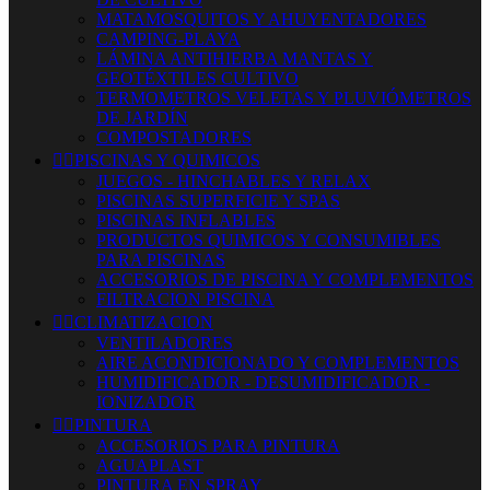
MATAMOSQUITOS Y AHUYENTADORES
CAMPING-PLAYA
LÁMINA ANTIHIERBA MANTAS Y
GEOTÉXTILES CULTIVO
TERMOMETROS VELETAS Y PLUVIÓMETROS
DE JARDÍN
COMPOSTADORES


PISCINAS Y QUIMICOS
JUEGOS - HINCHABLES Y RELAX
PISCINAS SUPERFICIE Y SPAS
PISCINAS INFLABLES
PRODUCTOS QUIMICOS Y CONSUMIBLES
PARA PISCINAS
ACCESORIOS DE PISCINA Y COMPLEMENTOS
FILTRACION PISCINA


CLIMATIZACION
VENTILADORES
AIRE ACONDICIONADO Y COMPLEMENTOS
HUMIDIFICADOR - DESUMIDIFICADOR -
IONIZADOR


PINTURA
ACCESORIOS PARA PINTURA
AGUAPLAST
PINTURA EN SPRAY