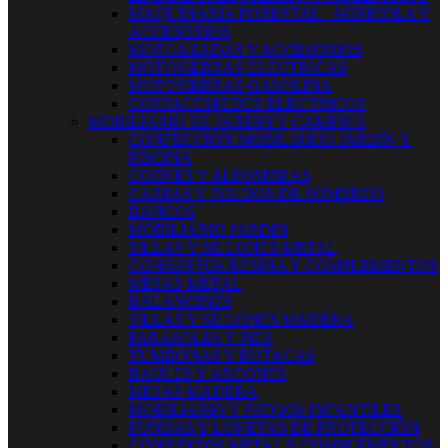
MAQUINARIA FORESTAL - AGRICOLA Y
ACCESORIOS
MOTOAZADAS Y ACCESORIOS
MOTOSIERRAS ELECTRICAS
MOTOSIERRAS GASOLINA
CORTACESPEDES ELECTRICOS
MOBILIARIO DE JARDIN Y CAMPING
CONFECCION MOBILIARIO JARDÍN Y
PISCINA
COJINES Y ALFOMBRAS
CARPAS Y TOLDOS DE SOMBREO
BANCOS
MOBILIARIO JARDIN
SILLAS Y SILLONES METAL
CONJUNTOS RESINA Y COMPLEMENTOS
MESAS METAL
BALANCINES
SILLAS Y SILLONES MADERA
PARASOLES Y PIES
TUMBONAS Y BUTACAS
BAULES Y ARCONES
MESAS MADERA
MOBILIARIO Y JUEGOS INFANTILES
FUNDAS Y LONETAS DE PROTECCIÓN
CONJUNTOS METAL Y COMPLEMENTOS