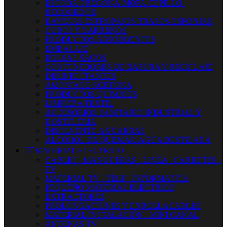
ESCOBA-FREGONA-MOPA-CEPILLO-
RECOGEDOR
BAYETAS-ESTROPAJOS-TRAPOS-ESPONJAS
CUBOS Y BARREÑOS
PRODUCTOS ABSORBENTES
EMBALAJE
BOLSAS-SACOS
CONTENEDORES DE BASURA Y RECICLAJE
DESINFECTANTES
AMONIACO ACETONA
PRODUCTOS QUIMICOS
LIMPIEZA TEXTIL
ACCESORIOS SANITARIO INDUSTRIAL Y
HOSTELERIA
DISOLVENTE-AGUARRAS
ALCOHOL DE QUEMAR-AGUA DESTILADA


MATERIAL ELECTRICO
CABLES - MANGUERAS - LINEA - CARRETES -
TV
MATERIAL TV - TELF - INFORMATICA
PEQUEÑO MATERIAL ELECTRICO
EXTRACTORES
PROLONGACIONES Y ENROLLACABLES
MATERIAL INSTALACIÓN - MINI CANAL
ANTENAS TV