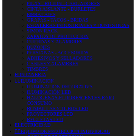
PILAS - BOTON - CARGADORES
CINTA AISLANTE - BURLETES
EMBALAJES
GRAPAS - TACOS - BRIDAS
ESCALERAS INDUSTRIALES Y DOMESTICAS
SIMON RACK
ZAPATOS DE PROTECCION
CUERDAS Y ALAMBRES
BUZONES
PERSIANAS - ACCESORIOS
ADHESIVOS Y SELLADORES
CABLES Y ALAMBRES
TIMBRES
FONTANERIA


ILUMINACION
ILUMINACION DECORATIVA
ILUMINACIÓN LED
HALOGENAS-FLUORESCENTES-BAJO
CONSUMO
BOMBILLAS Y TUBOS LED
PROYECTORES LED
REGLETAS LED
ELECTRICIDAD


EQUIPO DE PROTECCION INDIVIDUAL