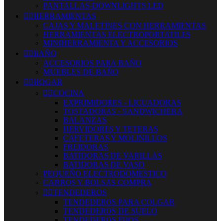
PANTALLAS-DOWNLIGHTS LED


HERRAMIENTAS
CAJAS Y MALETINES CON HERRAMIENTAS
HERRAMIENTAS ELECTROPORTATILES
MINIHERRAMIENTA Y ACCESORIOS


BAÑO
ACCESORIOS PARA BAÑO
MUEBLES DE BAÑO


HOGAR


COCINA
EXPRIMIDORES - LICUADORAS
TOSTADORAS - SANDWICHERA
BALANZAS
HERVIDORES Y TETERAS
CAFETERAS Y MOLINILLOS
FREIDORAS
BATIDORAS DE VARILLAS
BATIDORAS DE VASO
PEQUEÑO ELECTRODOMESTICO
CARROS Y BOLSAS COMPRA


TENDEDEROS
TENDEDEROS PARA COLGAR
TENDEDEROS DE SUELO
TENDEDEROS FIJOS