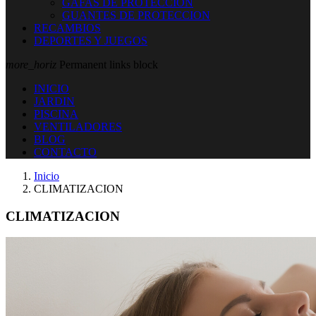
GAFAS DE PROTECCION
GUANTES DE PROTECCION
RECAMBIOS
DEPORTES Y JUEGOS
more_horiz
Permanent links block
INICIO
JARDIN
PISCINA
VENTILADORES
BLOG
CONTACTO
Inicio
CLIMATIZACION
CLIMATIZACION