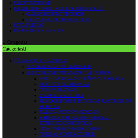
ELECTRICIDAD
EQUIPO DE PROTECCION INDIVIDUAL
GAFAS DE PROTECCION
GUANTES DE PROTECCION
RECAMBIOS
DEPORTES Y JUEGOS

Categorías
Categorías



JARDIN Y CAMPING
BARBACOA Y ACCESORIOS


HERRAMIENTA MANUAL JARDIN
HACHAS MAZAS CUÑAS Y PIEDRAS
HOCES Y GUADAÑAS
CORTARRAMAS
MANGOS SUELTOS
RECOGEDORES ESCOBAS RASTRILLOS
HORCAS
PALAS - PICOS Y AZADAS
SIERRAS Y HOJAS DE SIERRA -
SERRUCHOS DE PODA
CORTASETOS MANUALES
TIJERAS CORTACESPED