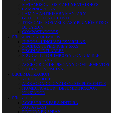
MATAMOSQUITOS Y AHUYENTADORES
CAMPING-PLAYA
LÁMINA ANTIHIERBA MANTAS Y
GEOTÉXTILES CULTIVO
TERMOMETROS VELETAS Y PLUVIÓMETROS
DE JARDÍN
COMPOSTADORES


PISCINAS Y QUIMICOS
JUEGOS - HINCHABLES Y RELAX
PISCINAS SUPERFICIE Y SPAS
PISCINAS INFLABLES
PRODUCTOS QUIMICOS Y CONSUMIBLES
PARA PISCINAS
ACCESORIOS DE PISCINA Y COMPLEMENTOS
FILTRACION PISCINA


CLIMATIZACION
VENTILADORES
AIRE ACONDICIONADO Y COMPLEMENTOS
HUMIDIFICADOR - DESUMIDIFICADOR -
IONIZADOR


PINTURA
ACCESORIOS PARA PINTURA
AGUAPLAST
PINTURA EN SPRAY