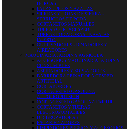
HORCAS
PALAS - PICOS Y AZADAS
SIERRAS Y HOJAS DE SIERRA -
SERRUCHOS DE PODA
CORTASETOS MANUALES
TIJERAS CORTACESPED
TIJERAS PODADORAS - NAVAJAS
INJERTO
CULTIVADORES - BINADORES Y
AIREADORES
MAQUINARIA JARDIN Y AGRICOLA
ACCESORIOS MAQUINARIA JARDIN Y
CONSUMIBLES
ASPIRADORES Y SOPLADORES
BARREDORA PEINADORA CESPED
ARTIFICIAL
CORTABORDES
CORTACESPED GASOLINA
AUTOPROPULSION
CORTACESPED GASOLINA EMPUJE
CORTASETOS Y TIJERAS
ELECTROPORTATILES
DESBROZADORAS
ESCARIFICADORES
LIMPIADORES PRESION Y ACCESORIOS