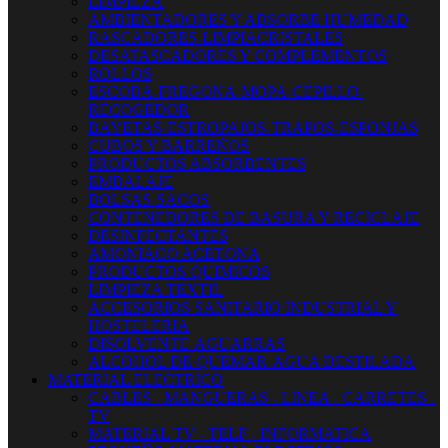
LIMPIEZA
AMBIENTADORES Y ABSORBE HUMEDAD
RASCADORES-LIMPIACRISTALES
DESATASCADORES Y COMPLEMENTOS
ROLLOS
ESCOBA-FREGONA-MOPA-CEPILLO-
RECOGEDOR
BAYETAS-ESTROPAJOS-TRAPOS-ESPONJAS
CUBOS Y BARREÑOS
PRODUCTOS ABSORBENTES
EMBALAJE
BOLSAS-SACOS
CONTENEDORES DE BASURA Y RECICLAJE
DESINFECTANTES
AMONIACO ACETONA
PRODUCTOS QUIMICOS
LIMPIEZA TEXTIL
ACCESORIOS SANITARIO INDUSTRIAL Y
HOSTELERIA
DISOLVENTE-AGUARRAS
ALCOHOL DE QUEMAR-AGUA DESTILADA
MATERIAL ELECTRICO
CABLES - MANGUERAS - LINEA - CARRETES -
TV
MATERIAL TV - TELF - INFORMATICA