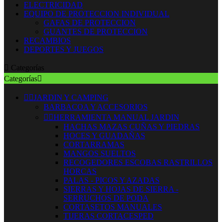
ELECTRICIDAD
EQUIPO DE PROTECCION INDIVIDUAL
GAFAS DE PROTECCION
GUANTES DE PROTECCION
RECAMBIOS
DEPORTES Y JUEGOS

Categorías
Categorías



JARDIN Y CAMPING
BARBACOA Y ACCESORIOS


HERRAMIENTA MANUAL JARDIN
HACHAS MAZAS CUÑAS Y PIEDRAS
HOCES Y GUADAÑAS
CORTARRAMAS
MANGOS SUELTOS
RECOGEDORES ESCOBAS RASTRILLOS
HORCAS
PALAS - PICOS Y AZADAS
SIERRAS Y HOJAS DE SIERRA -
SERRUCHOS DE PODA
CORTASETOS MANUALES
TIJERAS CORTACESPED