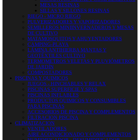
MESAS RESINAS
SILLAS Y SILLONES RESINAS
RIEGO - MICRO RIEGO
PULVERIZADORES Y VAPORIZADORES
SEMILLEROS MINIINVERNADEROS Y MESAS
DE CULTIVO
MATAMOSQUITOS Y AHUYENTADORES
CAMPING-PLAYA
LÁMINA ANTIHIERBA MANTAS Y
GEOTÉXTILES CULTIVO
TERMOMETROS VELETAS Y PLUVIÓMETROS
DE JARDÍN
COMPOSTADORES
PISCINAS Y QUIMICOS
JUEGOS - HINCHABLES Y RELAX
PISCINAS SUPERFICIE Y SPAS
PISCINAS INFLABLES
PRODUCTOS QUIMICOS Y CONSUMIBLES
PARA PISCINAS
ACCESORIOS DE PISCINA Y COMPLEMENTOS
FILTRACION PISCINA
CLIMATIZACION
VENTILADORES
AIRE ACONDICIONADO Y COMPLEMENTOS
HUMIDIFICADOR - DESUMIDIFICADOR -