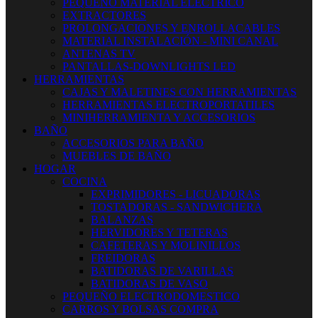
PEQUEÑO MATERIAL ELECTRICO
EXTRACTORES
PROLONGACIONES Y ENROLLACABLES
MATERIAL INSTALACIÓN - MINI CANAL
ANTENAS TV
PANTALLAS-DOWNLIGHTS LED
HERRAMIENTAS
CAJAS Y MALETINES CON HERRAMIENTAS
HERRAMIENTAS ELECTROPORTATILES
MINIHERRAMIENTA Y ACCESORIOS
BAÑO
ACCESORIOS PARA BAÑO
MUEBLES DE BAÑO
HOGAR
COCINA
EXPRIMIDORES - LICUADORAS
TOSTADORAS - SANDWICHERA
BALANZAS
HERVIDORES Y TETERAS
CAFETERAS Y MOLINILLOS
FREIDORAS
BATIDORAS DE VARILLAS
BATIDORAS DE VASO
PEQUEÑO ELECTRODOMESTICO
CARROS Y BOLSAS COMPRA