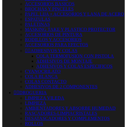
ACCESORIOS BASICOS
BROCHAS Y PINCELES
PAPEL LIJA + ACCESORIOS Y LANA DE ACERO
ESPATULAS
PALETINAS
MASKING TAKE Y PLASTICO PROTECTOR
ACCESORIOS DE PINTURA
RODILLOS Y ACCESORIOS
ACCESORIOS PARA EFECTOS


ADHESIVOS Y COLAS
COLA TERMOFUSION CON PISTOLA
ADHESIVOS DE MONTAJE
ADHESIVOS Y COLAS ESPECIFICOS
CYANOCRILATO
COLA BLANCA
COLAS CONTACTO
ADHESIVOS DE 2 COMPONENTES


DROGUERIA
LIMPIEZA VILEDA
LIMPIEZA
AMBIENTADORES Y ABSORBE HUMEDAD
RASCADORES-LIMPIACRISTALES
DESATASCADORES Y COMPLEMENTOS
ROLLOS