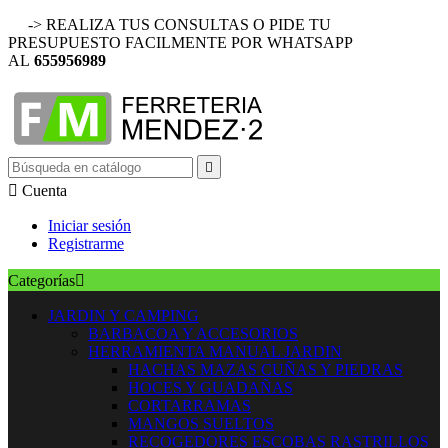
-> REALIZA TUS CONSULTAS O PIDE TU
PRESUPUESTO FACILMENTE POR WHATSAPP
AL
655956989


Cuenta
Iniciar sesión
Registrarme
Categorías

JARDIN Y CAMPING
BARBACOA Y ACCESORIOS
HERRAMIENTA MANUAL JARDIN
HACHAS MAZAS CUÑAS Y PIEDRAS
HOCES Y GUADAÑAS
CORTARRAMAS
MANGOS SUELTOS
RECOGEDORES ESCOBAS RASTRILLOS