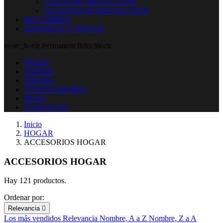
GAFAS DE PROTECCION
GUANTES DE PROTECCION
RECAMBIOS
DEPORTES Y JUEGOS
more_horiz
Permanent links block
INICIO
JARDIN
PISCINA
VENTILADORES
BLOG
CONTACTO
Inicio
HOGAR
ACCESORIOS HOGAR
ACCESORIOS HOGAR
Hay 121 productos.
Ordenar por:
Relevancia

Los más vendidos
Relevancia
Nombre, A a Z
Nombre, Z a A