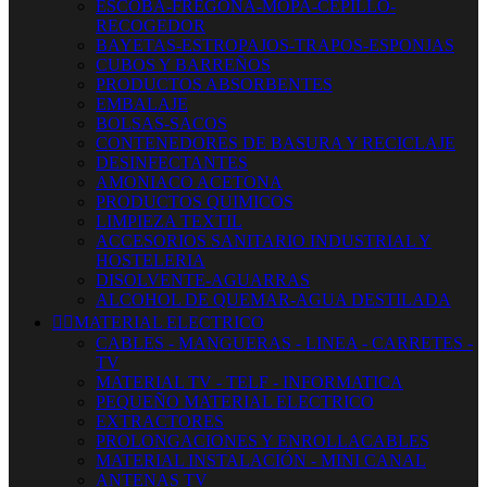
ESCOBA-FREGONA-MOPA-CEPILLO-
RECOGEDOR
BAYETAS-ESTROPAJOS-TRAPOS-ESPONJAS
CUBOS Y BARREÑOS
PRODUCTOS ABSORBENTES
EMBALAJE
BOLSAS-SACOS
CONTENEDORES DE BASURA Y RECICLAJE
DESINFECTANTES
AMONIACO ACETONA
PRODUCTOS QUIMICOS
LIMPIEZA TEXTIL
ACCESORIOS SANITARIO INDUSTRIAL Y
HOSTELERIA
DISOLVENTE-AGUARRAS
ALCOHOL DE QUEMAR-AGUA DESTILADA


MATERIAL ELECTRICO
CABLES - MANGUERAS - LINEA - CARRETES -
TV
MATERIAL TV - TELF - INFORMATICA
PEQUEÑO MATERIAL ELECTRICO
EXTRACTORES
PROLONGACIONES Y ENROLLACABLES
MATERIAL INSTALACIÓN - MINI CANAL
ANTENAS TV