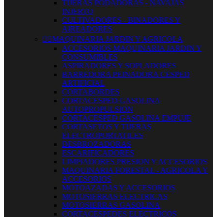
TIJERAS PODADORAS - NAVAJAS
INJERTO
CULTIVADORES - BINADORES Y
AIREADORES


MAQUINARIA JARDIN Y AGRICOLA
ACCESORIOS MAQUINARIA JARDIN Y
CONSUMIBLES
ASPIRADORES Y SOPLADORES
BARREDORA PEINADORA CESPED
ARTIFICIAL
CORTABORDES
CORTACESPED GASOLINA
AUTOPROPULSION
CORTACESPED GASOLINA EMPUJE
CORTASETOS Y TIJERAS
ELECTROPORTATILES
DESBROZADORAS
ESCARIFICADORES
LIMPIADORES PRESION Y ACCESORIOS
MAQUINARIA FORESTAL - AGRICOLA Y
ACCESORIOS
MOTOAZADAS Y ACCESORIOS
MOTOSIERRAS ELECTRICAS
MOTOSIERRAS GASOLINA
CORTACESPEDES ELECTRICOS