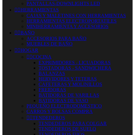
PANTALLAS-DOWNLIGHTS LED


HERRAMIENTAS
CAJAS Y MALETINES CON HERRAMIENTAS
HERRAMIENTAS ELECTROPORTATILES
MINIHERRAMIENTA Y ACCESORIOS


BAÑO
ACCESORIOS PARA BAÑO
MUEBLES DE BAÑO


HOGAR


COCINA
EXPRIMIDORES - LICUADORAS
TOSTADORAS - SANDWICHERA
BALANZAS
HERVIDORES Y TETERAS
CAFETERAS Y MOLINILLOS
FREIDORAS
BATIDORAS DE VARILLAS
BATIDORAS DE VASO
PEQUEÑO ELECTRODOMESTICO
CARROS Y BOLSAS COMPRA


TENDEDEROS
TENDEDEROS PARA COLGAR
TENDEDEROS DE SUELO
TENDEDEROS FIJOS