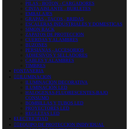
PILAS - BOTON - CARGADORES
CINTA AISLANTE - BURLETES
EMBALAJES
GRAPAS - TACOS - BRIDAS
ESCALERAS INDUSTRIALES Y DOMESTICAS
SIMON RACK
ZAPATOS DE PROTECCION
CUERDAS Y ALAMBRES
BUZONES
PERSIANAS - ACCESORIOS
ADHESIVOS Y SELLADORES
CABLES Y ALAMBRES
TIMBRES
FONTANERIA


ILUMINACION
ILUMINACION DECORATIVA
ILUMINACIÓN LED
HALOGENAS-FLUORESCENTES-BAJO
CONSUMO
BOMBILLAS Y TUBOS LED
PROYECTORES LED
REGLETAS LED
ELECTRICIDAD


EQUIPO DE PROTECCION INDIVIDUAL