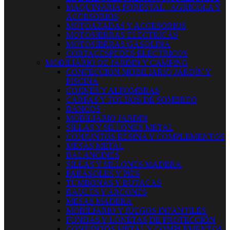
MAQUINARIA FORESTAL - AGRICOLA Y
ACCESORIOS
MOTOAZADAS Y ACCESORIOS
MOTOSIERRAS ELECTRICAS
MOTOSIERRAS GASOLINA
CORTACESPEDES ELECTRICOS
MOBILIARIO DE JARDIN Y CAMPING
CONFECCION MOBILIARIO JARDÍN Y
PISCINA
COJINES Y ALFOMBRAS
CARPAS Y TOLDOS DE SOMBREO
BANCOS
MOBILIARIO JARDIN
SILLAS Y SILLONES METAL
CONJUNTOS RESINA Y COMPLEMENTOS
MESAS METAL
BALANCINES
SILLAS Y SILLONES MADERA
PARASOLES Y PIES
TUMBONAS Y BUTACAS
BAULES Y ARCONES
MESAS MADERA
MOBILIARIO Y JUEGOS INFANTILES
FUNDAS Y LONETAS DE PROTECCIÓN
CONJUNTOS METAL Y COMPLEMENTOS