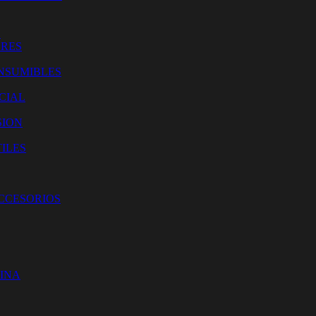
O
ORES
NSUMIBLES
CIAL
SION
ILES
ACCESORIOS
CINA