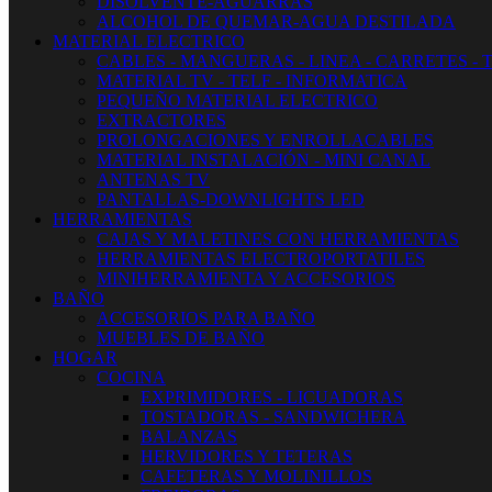
DISOLVENTE-AGUARRAS
ALCOHOL DE QUEMAR-AGUA DESTILADA
MATERIAL ELECTRICO
CABLES - MANGUERAS - LINEA - CARRETES - 
MATERIAL TV - TELF - INFORMATICA
PEQUEÑO MATERIAL ELECTRICO
EXTRACTORES
PROLONGACIONES Y ENROLLACABLES
MATERIAL INSTALACIÓN - MINI CANAL
ANTENAS TV
PANTALLAS-DOWNLIGHTS LED
HERRAMIENTAS
CAJAS Y MALETINES CON HERRAMIENTAS
HERRAMIENTAS ELECTROPORTATILES
MINIHERRAMIENTA Y ACCESORIOS
BAÑO
ACCESORIOS PARA BAÑO
MUEBLES DE BAÑO
HOGAR
COCINA
EXPRIMIDORES - LICUADORAS
TOSTADORAS - SANDWICHERA
BALANZAS
HERVIDORES Y TETERAS
CAFETERAS Y MOLINILLOS