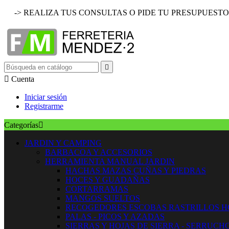
-> REALIZA TUS CONSULTAS O PIDE TU PRESUPUESTO


Cuenta
Iniciar sesión
Registrarme
Categorías

JARDIN Y CAMPING
BARBACOA Y ACCESORIOS
HERRAMIENTA MANUAL JARDIN
HACHAS MAZAS CUÑAS Y PIEDRAS
HOCES Y GUADAÑAS
CORTARRAMAS
MANGOS SUELTOS
RECOGEDORES ESCOBAS RASTRILLOS 
PALAS - PICOS Y AZADAS
SIERRAS Y HOJAS DE SIERRA - SERRUCH