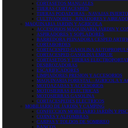
CORTASETOS MANUALES
TIJERAS CORTACESPED
TIJERAS PODADORAS - NAVAJAS INJERT
CULTIVADORES - BINADORES Y AIREAD
MAQUINARIA JARDIN Y AGRICOLA
ACCESORIOS MAQUINARIA JARDIN Y CO
ASPIRADORES Y SOPLADORES
BARREDORA PEINADORA CESPED ARTIFI
CORTABORDES
CORTACESPED GASOLINA AUTOPROPUL
CORTACESPED GASOLINA EMPUJE
CORTASETOS Y TIJERAS ELECTROPORTAT
DESBROZADORAS
ESCARIFICADORES
LIMPIADORES PRESION Y ACCESORIOS
MAQUINARIA FORESTAL - AGRICOLA Y 
MOTOAZADAS Y ACCESORIOS
MOTOSIERRAS ELECTRICAS
MOTOSIERRAS GASOLINA
CORTACESPEDES ELECTRICOS
MOBILIARIO DE JARDIN Y CAMPING
CONFECCION MOBILIARIO JARDÍN Y PIS
COJINES Y ALFOMBRAS
CARPAS Y TOLDOS DE SOMBREO
BANCOS