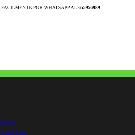
 FACILMENTE POR WHATSAPP AL
655956989
HORCAS
OS DE PODA