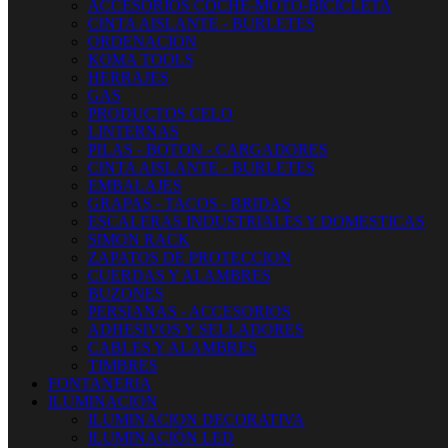
ACCESORIOS COCHE-MOTO-BICICLETA
CINTA AISLANTE - BURLETES
ORDENACION
KOMA TOOLS
HERRAJES
GAS
PRODUCTOS CELO
LINTERNAS
PILAS - BOTON - CARGADORES
CINTA AISLANTE - BURLETES
EMBALAJES
GRAPAS - TACOS - BRIDAS
ESCALERAS INDUSTRIALES Y DOMESTICAS
SIMON RACK
ZAPATOS DE PROTECCION
CUERDAS Y ALAMBRES
BUZONES
PERSIANAS - ACCESORIOS
ADHESIVOS Y SELLADORES
CABLES Y ALAMBRES
TIMBRES
FONTANERIA
ILUMINACION
ILUMINACION DECORATIVA
ILUMINACIÓN LED