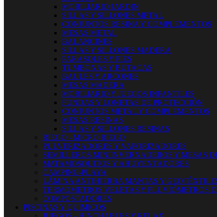
MOBILIARIO JARDIN
SILLAS Y SILLONES METAL
CONJUNTOS RESINA Y COMPLEMENTOS
MESAS METAL
BALANCINES
SILLAS Y SILLONES MADERA
PARASOLES Y PIES
TUMBONAS Y BUTACAS
BAULES Y ARCONES
MESAS MADERA
MOBILIARIO Y JUEGOS INFANTILES
FUNDAS Y LONETAS DE PROTECCIÓN
CONJUNTOS METAL Y COMPLEMENTOS
MESAS RESINAS
SILLAS Y SILLONES RESINAS
RIEGO - MICRO RIEGO
PULVERIZADORES Y VAPORIZADORES
SEMILLEROS MINIINVERNADEROS Y MESAS D
MATAMOSQUITOS Y AHUYENTADORES
CAMPING-PLAYA
LÁMINA ANTIHIERBA MANTAS Y GEOTÉXTILE
TERMOMETROS VELETAS Y PLUVIÓMETROS D
COMPOSTADORES
PISCINAS Y QUIMICOS
JUEGOS - HINCHABLES Y RELAX