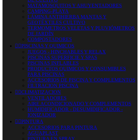
MATAMOSQUITOS Y AHUYENTADORES
CAMPING-PLAYA
LÁMINA ANTIHIERBA MANTAS Y
GEOTÉXTILES CULTIVO
TERMOMETROS VELETAS Y PLUVIÓMETROS
DE JARDÍN
COMPOSTADORES


PISCINAS Y QUIMICOS
JUEGOS - HINCHABLES Y RELAX
PISCINAS SUPERFICIE Y SPAS
PISCINAS INFLABLES
PRODUCTOS QUIMICOS Y CONSUMIBLES
PARA PISCINAS
ACCESORIOS DE PISCINA Y COMPLEMENTOS
FILTRACION PISCINA


CLIMATIZACION
VENTILADORES
AIRE ACONDICIONADO Y COMPLEMENTOS
HUMIDIFICADOR - DESUMIDIFICADOR -
IONIZADOR


PINTURA
ACCESORIOS PARA PINTURA
AGUAPLAST
PINTURA EN SPRAY