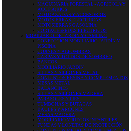
MAQUINARIA FORESTAL - AGRICOLA Y
ACCESORIOS
MOTOAZADAS Y ACCESORIOS
MOTOSIERRAS ELECTRICAS
MOTOSIERRAS GASOLINA
CORTACESPEDES ELECTRICOS
MOBILIARIO DE JARDIN Y CAMPING
CONFECCION MOBILIARIO JARDÍN Y
PISCINA
COJINES Y ALFOMBRAS
CARPAS Y TOLDOS DE SOMBREO
BANCOS
MOBILIARIO JARDIN
SILLAS Y SILLONES METAL
CONJUNTOS RESINA Y COMPLEMENTOS
MESAS METAL
BALANCINES
SILLAS Y SILLONES MADERA
PARASOLES Y PIES
TUMBONAS Y BUTACAS
BAULES Y ARCONES
MESAS MADERA
MOBILIARIO Y JUEGOS INFANTILES
FUNDAS Y LONETAS DE PROTECCIÓN
CONJUNTOS METAL Y COMPLEMENTOS