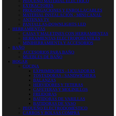
PEQUEÑO MATERIAL ELECTRICO
EXTRACTORES
PROLONGACIONES Y ENROLLACABLES
MATERIAL INSTALACIÓN - MINI CANAL
ANTENAS TV
PANTALLAS-DOWNLIGHTS LED
HERRAMIENTAS
CAJAS Y MALETINES CON HERRAMIENTAS
HERRAMIENTAS ELECTROPORTATILES
MINIHERRAMIENTA Y ACCESORIOS
BAÑO
ACCESORIOS PARA BAÑO
MUEBLES DE BAÑO
HOGAR
COCINA
EXPRIMIDORES - LICUADORAS
TOSTADORAS - SANDWICHERA
BALANZAS
HERVIDORES Y TETERAS
CAFETERAS Y MOLINILLOS
FREIDORAS
BATIDORAS DE VARILLAS
BATIDORAS DE VASO
PEQUEÑO ELECTRODOMESTICO
CARROS Y BOLSAS COMPRA