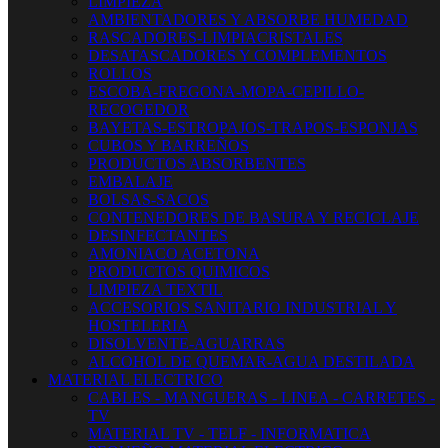
LIMPIEZA
AMBIENTADORES Y ABSORBE HUMEDAD
RASCADORES-LIMPIACRISTALES
DESATASCADORES Y COMPLEMENTOS
ROLLOS
ESCOBA-FREGONA-MOPA-CEPILLO-
RECOGEDOR
BAYETAS-ESTROPAJOS-TRAPOS-ESPONJAS
CUBOS Y BARREÑOS
PRODUCTOS ABSORBENTES
EMBALAJE
BOLSAS-SACOS
CONTENEDORES DE BASURA Y RECICLAJE
DESINFECTANTES
AMONIACO ACETONA
PRODUCTOS QUIMICOS
LIMPIEZA TEXTIL
ACCESORIOS SANITARIO INDUSTRIAL Y
HOSTELERIA
DISOLVENTE-AGUARRAS
ALCOHOL DE QUEMAR-AGUA DESTILADA
MATERIAL ELECTRICO
CABLES - MANGUERAS - LINEA - CARRETES -
TV
MATERIAL TV - TELF - INFORMATICA