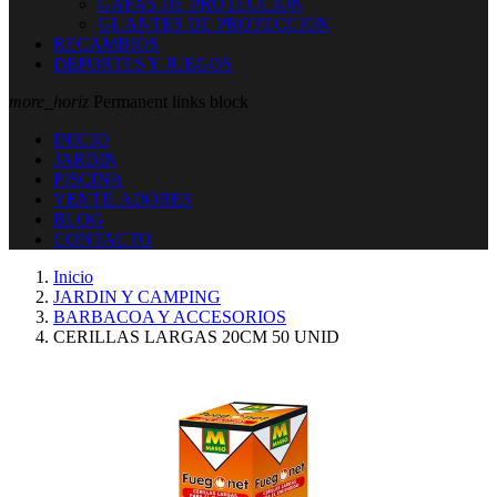
GAFAS DE PROTECCION
GUANTES DE PROTECCION
RECAMBIOS
DEPORTES Y JUEGOS
more_horiz
Permanent links block
INICIO
JARDIN
PISCINA
VENTILADORES
BLOG
CONTACTO
Inicio
JARDIN Y CAMPING
BARBACOA Y ACCESORIOS
CERILLAS LARGAS 20CM 50 UNID