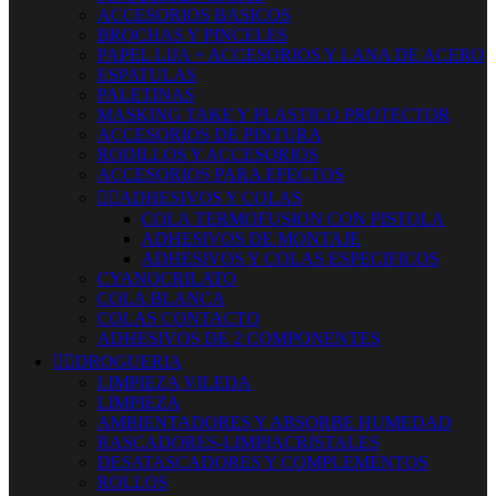
ACCESORIOS BASICOS
BROCHAS Y PINCELES
PAPEL LIJA + ACCESORIOS Y LANA DE ACERO
ESPATULAS
PALETINAS
MASKING TAKE Y PLASTICO PROTECTOR
ACCESORIOS DE PINTURA
RODILLOS Y ACCESORIOS
ACCESORIOS PARA EFECTOS


ADHESIVOS Y COLAS
COLA TERMOFUSION CON PISTOLA
ADHESIVOS DE MONTAJE
ADHESIVOS Y COLAS ESPECIFICOS
CYANOCRILATO
COLA BLANCA
COLAS CONTACTO
ADHESIVOS DE 2 COMPONENTES


DROGUERIA
LIMPIEZA VILEDA
LIMPIEZA
AMBIENTADORES Y ABSORBE HUMEDAD
RASCADORES-LIMPIACRISTALES
DESATASCADORES Y COMPLEMENTOS
ROLLOS