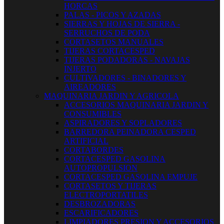
HORCAS
PALAS - PICOS Y AZADAS
SIERRAS Y HOJAS DE SIERRA -
SERRUCHOS DE PODA
CORTASETOS MANUALES
TIJERAS CORTACESPED
TIJERAS PODADORAS - NAVAJAS
INJERTO
CULTIVADORES - BINADORES Y
AIREADORES
MAQUINARIA JARDIN Y AGRICOLA
ACCESORIOS MAQUINARIA JARDIN Y
CONSUMIBLES
ASPIRADORES Y SOPLADORES
BARREDORA PEINADORA CESPED
ARTIFICIAL
CORTABORDES
CORTACESPED GASOLINA
AUTOPROPULSION
CORTACESPED GASOLINA EMPUJE
CORTASETOS Y TIJERAS
ELECTROPORTATILES
DESBROZADORAS
ESCARIFICADORES
LIMPIADORES PRESION Y ACCESORIOS