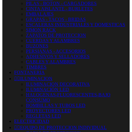
PILAS - BOTON - CARGADORES
CINTA AISLANTE - BURLETES
EMBALAJES
GRAPAS - TACOS - BRIDAS
ESCALERAS INDUSTRIALES Y DOMESTICAS
SIMON RACK
ZAPATOS DE PROTECCION
CUERDAS Y ALAMBRES
BUZONES
PERSIANAS - ACCESORIOS
ADHESIVOS Y SELLADORES
CABLES Y ALAMBRES
TIMBRES
FONTANERIA


ILUMINACION
ILUMINACION DECORATIVA
ILUMINACIÓN LED
HALOGENAS-FLUORESCENTES-BAJO
CONSUMO
BOMBILLAS Y TUBOS LED
PROYECTORES LED
REGLETAS LED
ELECTRICIDAD


EQUIPO DE PROTECCION INDIVIDUAL