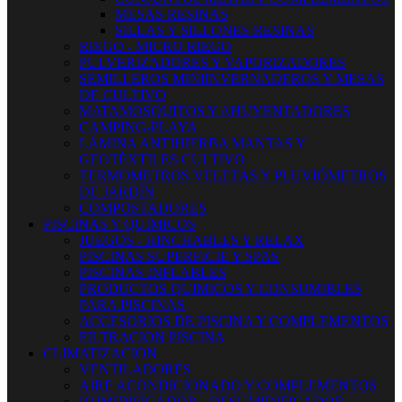
MESAS RESINAS
SILLAS Y SILLONES RESINAS
RIEGO - MICRO RIEGO
PULVERIZADORES Y VAPORIZADORES
SEMILLEROS MINIINVERNADEROS Y MESAS
DE CULTIVO
MATAMOSQUITOS Y AHUYENTADORES
CAMPING-PLAYA
LÁMINA ANTIHIERBA MANTAS Y
GEOTÉXTILES CULTIVO
TERMOMETROS VELETAS Y PLUVIÓMETROS
DE JARDÍN
COMPOSTADORES
PISCINAS Y QUIMICOS
JUEGOS - HINCHABLES Y RELAX
PISCINAS SUPERFICIE Y SPAS
PISCINAS INFLABLES
PRODUCTOS QUIMICOS Y CONSUMIBLES
PARA PISCINAS
ACCESORIOS DE PISCINA Y COMPLEMENTOS
FILTRACION PISCINA
CLIMATIZACION
VENTILADORES
AIRE ACONDICIONADO Y COMPLEMENTOS
HUMIDIFICADOR - DESUMIDIFICADOR -