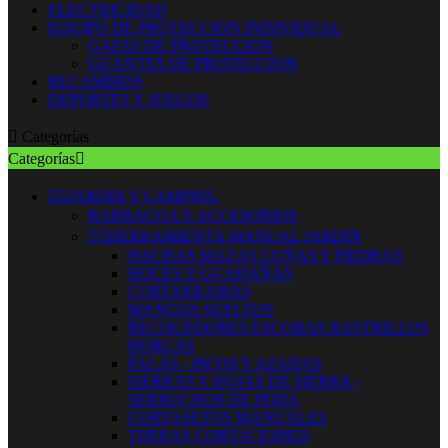
ELECTRICIDAD
EQUIPO DE PROTECCION INDIVIDUAL
GAFAS DE PROTECCION
GUANTES DE PROTECCION
RECAMBIOS
DEPORTES Y JUEGOS

Categorías
Categorías



JARDIN Y CAMPING
BARBACOA Y ACCESORIOS


HERRAMIENTA MANUAL JARDIN
HACHAS MAZAS CUÑAS Y PIEDRAS
HOCES Y GUADAÑAS
CORTARRAMAS
MANGOS SUELTOS
RECOGEDORES ESCOBAS RASTRILLOS
HORCAS
PALAS - PICOS Y AZADAS
SIERRAS Y HOJAS DE SIERRA -
SERRUCHOS DE PODA
CORTASETOS MANUALES
TIJERAS CORTACESPED