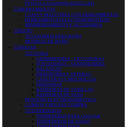
PANTALLAS-DOWNLIGHTS LED


HERRAMIENTAS
CAJAS Y MALETINES CON HERRAMIENTAS
HERRAMIENTAS ELECTROPORTATILES
MINIHERRAMIENTA Y ACCESORIOS


BAÑO
ACCESORIOS PARA BAÑO
MUEBLES DE BAÑO


HOGAR


COCINA
EXPRIMIDORES - LICUADORAS
TOSTADORAS - SANDWICHERA
BALANZAS
HERVIDORES Y TETERAS
CAFETERAS Y MOLINILLOS
FREIDORAS
BATIDORAS DE VARILLAS
BATIDORAS DE VASO
PEQUEÑO ELECTRODOMESTICO
CARROS Y BOLSAS COMPRA


TENDEDEROS
TENDEDEROS PARA COLGAR
TENDEDEROS DE SUELO
TENDEDEROS FIJOS