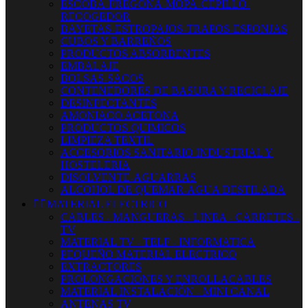
ESCOBA-FREGONA-MOPA-CEPILLO-
RECOGEDOR
BAYETAS-ESTROPAJOS-TRAPOS-ESPONJAS
CUBOS Y BARREÑOS
PRODUCTOS ABSORBENTES
EMBALAJE
BOLSAS-SACOS
CONTENEDORES DE BASURA Y RECICLAJE
DESINFECTANTES
AMONIACO ACETONA
PRODUCTOS QUIMICOS
LIMPIEZA TEXTIL
ACCESORIOS SANITARIO INDUSTRIAL Y
HOSTELERIA
DISOLVENTE-AGUARRAS
ALCOHOL DE QUEMAR-AGUA DESTILADA


MATERIAL ELECTRICO
CABLES - MANGUERAS - LINEA - CARRETES -
TV
MATERIAL TV - TELF - INFORMATICA
PEQUEÑO MATERIAL ELECTRICO
EXTRACTORES
PROLONGACIONES Y ENROLLACABLES
MATERIAL INSTALACIÓN - MINI CANAL
ANTENAS TV