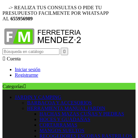
-> REALIZA TUS CONSULTAS O PIDE TU
PRESUPUESTO FACILMENTE POR WHATSAPP
AL
655956989


Cuenta
Iniciar sesión
Registrarme
Categorías

JARDIN Y CAMPING
BARBACOA Y ACCESORIOS
HERRAMIENTA MANUAL JARDIN
HACHAS MAZAS CUÑAS Y PIEDRAS
HOCES Y GUADAÑAS
CORTARRAMAS
MANGOS SUELTOS
RECOGEDORES ESCOBAS RASTRILLOS