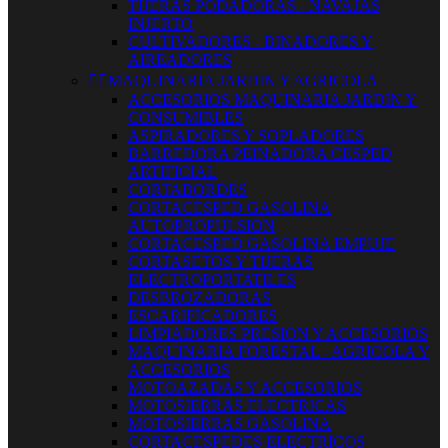
TIJERAS PODADORAS - NAVAJAS
INJERTO
CULTIVADORES - BINADORES Y
AIREADORES


MAQUINARIA JARDIN Y AGRICOLA
ACCESORIOS MAQUINARIA JARDIN Y
CONSUMIBLES
ASPIRADORES Y SOPLADORES
BARREDORA PEINADORA CESPED
ARTIFICIAL
CORTABORDES
CORTACESPED GASOLINA
AUTOPROPULSION
CORTACESPED GASOLINA EMPUJE
CORTASETOS Y TIJERAS
ELECTROPORTATILES
DESBROZADORAS
ESCARIFICADORES
LIMPIADORES PRESION Y ACCESORIOS
MAQUINARIA FORESTAL - AGRICOLA Y
ACCESORIOS
MOTOAZADAS Y ACCESORIOS
MOTOSIERRAS ELECTRICAS
MOTOSIERRAS GASOLINA
CORTACESPEDES ELECTRICOS