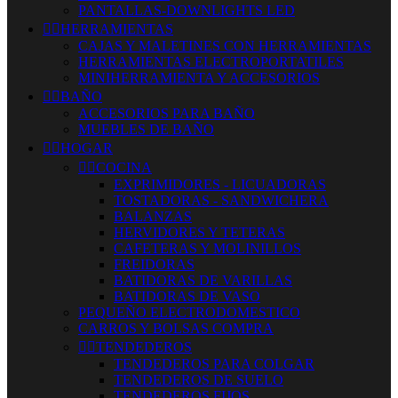
PANTALLAS-DOWNLIGHTS LED


HERRAMIENTAS
CAJAS Y MALETINES CON HERRAMIENTAS
HERRAMIENTAS ELECTROPORTATILES
MINIHERRAMIENTA Y ACCESORIOS


BAÑO
ACCESORIOS PARA BAÑO
MUEBLES DE BAÑO


HOGAR


COCINA
EXPRIMIDORES - LICUADORAS
TOSTADORAS - SANDWICHERA
BALANZAS
HERVIDORES Y TETERAS
CAFETERAS Y MOLINILLOS
FREIDORAS
BATIDORAS DE VARILLAS
BATIDORAS DE VASO
PEQUEÑO ELECTRODOMESTICO
CARROS Y BOLSAS COMPRA


TENDEDEROS
TENDEDEROS PARA COLGAR
TENDEDEROS DE SUELO
TENDEDEROS FIJOS