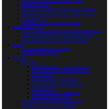
PEQUEÑO MATERIAL ELECTRICO
EXTRACTORES
PROLONGACIONES Y ENROLLACABLES
MATERIAL INSTALACIÓN - MINI CANAL
ANTENAS TV
PANTALLAS-DOWNLIGHTS LED
HERRAMIENTAS
CAJAS Y MALETINES CON HERRAMIENTAS
HERRAMIENTAS ELECTROPORTATILES
MINIHERRAMIENTA Y ACCESORIOS
BAÑO
ACCESORIOS PARA BAÑO
MUEBLES DE BAÑO
HOGAR
COCINA
EXPRIMIDORES - LICUADORAS
TOSTADORAS - SANDWICHERA
BALANZAS
HERVIDORES Y TETERAS
CAFETERAS Y MOLINILLOS
FREIDORAS
BATIDORAS DE VARILLAS
BATIDORAS DE VASO
PEQUEÑO ELECTRODOMESTICO
CARROS Y BOLSAS COMPRA