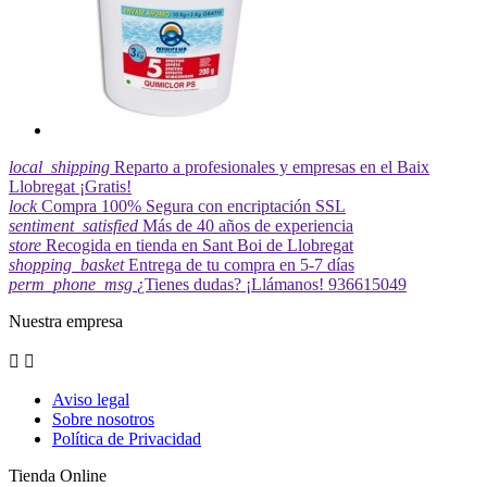
local_shipping
Reparto a profesionales y empresas en el Baix
Llobregat ¡Gratis!
lock
Compra 100% Segura con encriptación SSL
sentiment_satisfied
Más de 40 años de experiencia
store
Recogida en tienda en Sant Boi de Llobregat
shopping_basket
Entrega de tu compra en 5-7 días
perm_phone_msg
¿Tienes dudas? ¡Llámanos! 936615049
Nuestra empresa


Aviso legal
Sobre nosotros
Política de Privacidad
Tienda Online