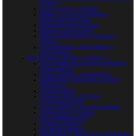
HORCAS
PALAS - PICOS Y AZADAS
SIERRAS Y HOJAS DE SIERRA -
SERRUCHOS DE PODA
CORTASETOS MANUALES
TIJERAS CORTACESPED
TIJERAS PODADORAS - NAVAJAS
INJERTO
CULTIVADORES - BINADORES Y
AIREADORES
MAQUINARIA JARDIN Y AGRICOLA
ACCESORIOS MAQUINARIA JARDIN Y
CONSUMIBLES
ASPIRADORES Y SOPLADORES
BARREDORA PEINADORA CESPED
ARTIFICIAL
CORTABORDES
CORTACESPED GASOLINA
AUTOPROPULSION
CORTACESPED GASOLINA EMPUJE
CORTASETOS Y TIJERAS
ELECTROPORTATILES
DESBROZADORAS
ESCARIFICADORES
LIMPIADORES PRESION Y ACCESORIOS