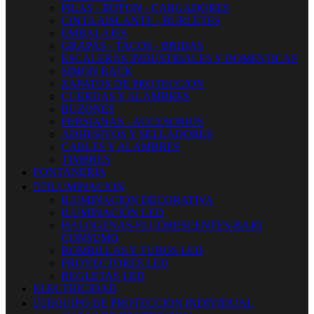
PILAS - BOTON - CARGADORES
CINTA AISLANTE - BURLETES
EMBALAJES
GRAPAS - TACOS - BRIDAS
ESCALERAS INDUSTRIALES Y DOMESTICAS
SIMON RACK
ZAPATOS DE PROTECCION
CUERDAS Y ALAMBRES
BUZONES
PERSIANAS - ACCESORIOS
ADHESIVOS Y SELLADORES
CABLES Y ALAMBRES
TIMBRES
FONTANERIA


ILUMINACION
ILUMINACION DECORATIVA
ILUMINACIÓN LED
HALOGENAS-FLUORESCENTES-BAJO
CONSUMO
BOMBILLAS Y TUBOS LED
PROYECTORES LED
REGLETAS LED
ELECTRICIDAD


EQUIPO DE PROTECCION INDIVIDUAL