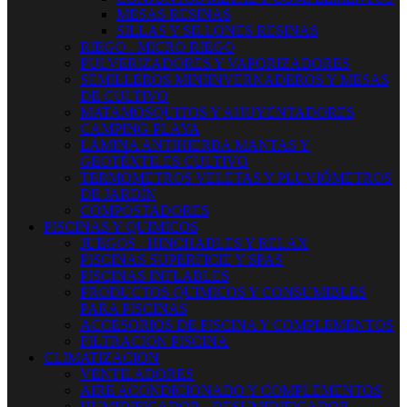
MESAS RESINAS
SILLAS Y SILLONES RESINAS
RIEGO - MICRO RIEGO
PULVERIZADORES Y VAPORIZADORES
SEMILLEROS MINIINVERNADEROS Y MESAS
DE CULTIVO
MATAMOSQUITOS Y AHUYENTADORES
CAMPING-PLAYA
LÁMINA ANTIHIERBA MANTAS Y
GEOTÉXTILES CULTIVO
TERMOMETROS VELETAS Y PLUVIÓMETROS
DE JARDÍN
COMPOSTADORES
PISCINAS Y QUIMICOS
JUEGOS - HINCHABLES Y RELAX
PISCINAS SUPERFICIE Y SPAS
PISCINAS INFLABLES
PRODUCTOS QUIMICOS Y CONSUMIBLES
PARA PISCINAS
ACCESORIOS DE PISCINA Y COMPLEMENTOS
FILTRACION PISCINA
CLIMATIZACION
VENTILADORES
AIRE ACONDICIONADO Y COMPLEMENTOS
HUMIDIFICADOR - DESUMIDIFICADOR -