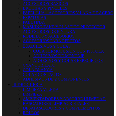
ACCESORIOS BASICOS
BROCHAS Y PINCELES
PAPEL LIJA + ACCESORIOS Y LANA DE ACERO
ESPATULAS
PALETINAS
MASKING TAKE Y PLASTICO PROTECTOR
ACCESORIOS DE PINTURA
RODILLOS Y ACCESORIOS
ACCESORIOS PARA EFECTOS


ADHESIVOS Y COLAS
COLA TERMOFUSION CON PISTOLA
ADHESIVOS DE MONTAJE
ADHESIVOS Y COLAS ESPECIFICOS
CYANOCRILATO
COLA BLANCA
COLAS CONTACTO
ADHESIVOS DE 2 COMPONENTES


DROGUERIA
LIMPIEZA VILEDA
LIMPIEZA
AMBIENTADORES Y ABSORBE HUMEDAD
RASCADORES-LIMPIACRISTALES
DESATASCADORES Y COMPLEMENTOS
ROLLOS