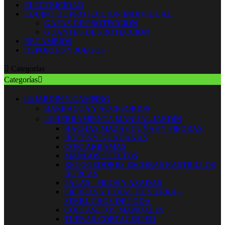
ELECTRICIDAD
EQUIPO DE PROTECCION INDIVIDUAL
GAFAS DE PROTECCION
GUANTES DE PROTECCION
RECAMBIOS
DEPORTES Y JUEGOS

Categorías
Categorías



JARDIN Y CAMPING
BARBACOA Y ACCESORIOS


HERRAMIENTA MANUAL JARDIN
HACHAS MAZAS CUÑAS Y PIEDRAS
HOCES Y GUADAÑAS
CORTARRAMAS
MANGOS SUELTOS
RECOGEDORES ESCOBAS RASTRILLOS
HORCAS
PALAS - PICOS Y AZADAS
SIERRAS Y HOJAS DE SIERRA -
SERRUCHOS DE PODA
CORTASETOS MANUALES
TIJERAS CORTACESPED