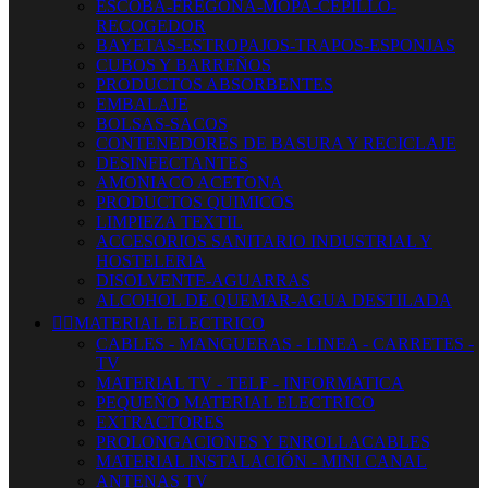
ESCOBA-FREGONA-MOPA-CEPILLO-
RECOGEDOR
BAYETAS-ESTROPAJOS-TRAPOS-ESPONJAS
CUBOS Y BARREÑOS
PRODUCTOS ABSORBENTES
EMBALAJE
BOLSAS-SACOS
CONTENEDORES DE BASURA Y RECICLAJE
DESINFECTANTES
AMONIACO ACETONA
PRODUCTOS QUIMICOS
LIMPIEZA TEXTIL
ACCESORIOS SANITARIO INDUSTRIAL Y
HOSTELERIA
DISOLVENTE-AGUARRAS
ALCOHOL DE QUEMAR-AGUA DESTILADA


MATERIAL ELECTRICO
CABLES - MANGUERAS - LINEA - CARRETES -
TV
MATERIAL TV - TELF - INFORMATICA
PEQUEÑO MATERIAL ELECTRICO
EXTRACTORES
PROLONGACIONES Y ENROLLACABLES
MATERIAL INSTALACIÓN - MINI CANAL
ANTENAS TV