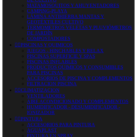
MATAMOSQUITOS Y AHUYENTADORES
CAMPING-PLAYA
LÁMINA ANTIHIERBA MANTAS Y
GEOTÉXTILES CULTIVO
TERMOMETROS VELETAS Y PLUVIÓMETROS
DE JARDÍN
COMPOSTADORES


PISCINAS Y QUIMICOS
JUEGOS - HINCHABLES Y RELAX
PISCINAS SUPERFICIE Y SPAS
PISCINAS INFLABLES
PRODUCTOS QUIMICOS Y CONSUMIBLES
PARA PISCINAS
ACCESORIOS DE PISCINA Y COMPLEMENTOS
FILTRACION PISCINA


CLIMATIZACION
VENTILADORES
AIRE ACONDICIONADO Y COMPLEMENTOS
HUMIDIFICADOR - DESUMIDIFICADOR -
IONIZADOR


PINTURA
ACCESORIOS PARA PINTURA
AGUAPLAST
PINTURA EN SPRAY