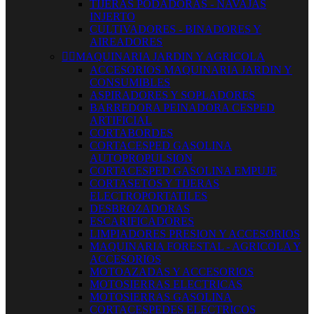
TIJERAS PODADORAS - NAVAJAS
INJERTO
CULTIVADORES - BINADORES Y
AIREADORES


MAQUINARIA JARDIN Y AGRICOLA
ACCESORIOS MAQUINARIA JARDIN Y
CONSUMIBLES
ASPIRADORES Y SOPLADORES
BARREDORA PEINADORA CESPED
ARTIFICIAL
CORTABORDES
CORTACESPED GASOLINA
AUTOPROPULSION
CORTACESPED GASOLINA EMPUJE
CORTASETOS Y TIJERAS
ELECTROPORTATILES
DESBROZADORAS
ESCARIFICADORES
LIMPIADORES PRESION Y ACCESORIOS
MAQUINARIA FORESTAL - AGRICOLA Y
ACCESORIOS
MOTOAZADAS Y ACCESORIOS
MOTOSIERRAS ELECTRICAS
MOTOSIERRAS GASOLINA
CORTACESPEDES ELECTRICOS