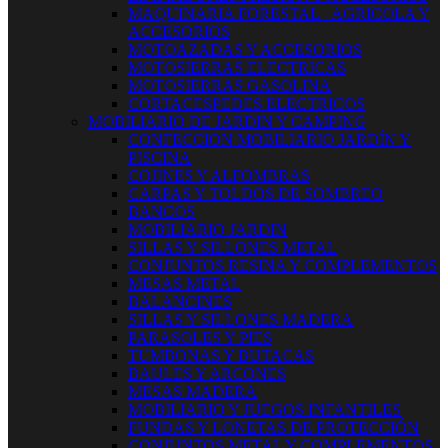
MAQUINARIA FORESTAL - AGRICOLA Y
ACCESORIOS
MOTOAZADAS Y ACCESORIOS
MOTOSIERRAS ELECTRICAS
MOTOSIERRAS GASOLINA
CORTACESPEDES ELECTRICOS
MOBILIARIO DE JARDIN Y CAMPING
CONFECCION MOBILIARIO JARDÍN Y
PISCINA
COJINES Y ALFOMBRAS
CARPAS Y TOLDOS DE SOMBREO
BANCOS
MOBILIARIO JARDIN
SILLAS Y SILLONES METAL
CONJUNTOS RESINA Y COMPLEMENTOS
MESAS METAL
BALANCINES
SILLAS Y SILLONES MADERA
PARASOLES Y PIES
TUMBONAS Y BUTACAS
BAULES Y ARCONES
MESAS MADERA
MOBILIARIO Y JUEGOS INFANTILES
FUNDAS Y LONETAS DE PROTECCIÓN
CONJUNTOS METAL Y COMPLEMENTOS