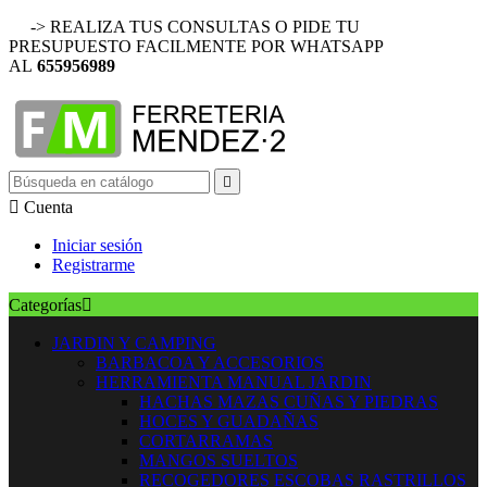
-> REALIZA TUS CONSULTAS O PIDE TU
PRESUPUESTO FACILMENTE POR WHATSAPP
AL
655956989


Cuenta
Iniciar sesión
Registrarme
Categorías

JARDIN Y CAMPING
BARBACOA Y ACCESORIOS
HERRAMIENTA MANUAL JARDIN
HACHAS MAZAS CUÑAS Y PIEDRAS
HOCES Y GUADAÑAS
CORTARRAMAS
MANGOS SUELTOS
RECOGEDORES ESCOBAS RASTRILLOS