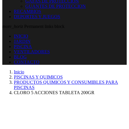
GAFAS DE PROTECCION
GUANTES DE PROTECCION
RECAMBIOS
DEPORTES Y JUEGOS
more_horiz
Permanent links block
INICIO
JARDIN
PISCINA
VENTILADORES
BLOG
CONTACTO
Inicio
PISCINAS Y QUIMICOS
PRODUCTOS QUIMICOS Y CONSUMIBLES PARA
PISCINAS
CLORO 5 ACCIONES TABLETA 200GR