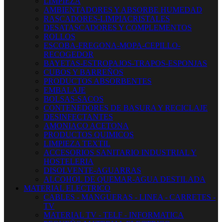
LIMPIEZA
AMBIENTADORES Y ABSORBE HUMEDAD
RASCADORES-LIMPIACRISTALES
DESATASCADORES Y COMPLEMENTOS
ROLLOS
ESCOBA-FREGONA-MOPA-CEPILLO-
RECOGEDOR
BAYETAS-ESTROPAJOS-TRAPOS-ESPONJAS
CUBOS Y BARREÑOS
PRODUCTOS ABSORBENTES
EMBALAJE
BOLSAS-SACOS
CONTENEDORES DE BASURA Y RECICLAJE
DESINFECTANTES
AMONIACO ACETONA
PRODUCTOS QUIMICOS
LIMPIEZA TEXTIL
ACCESORIOS SANITARIO INDUSTRIAL Y
HOSTELERIA
DISOLVENTE-AGUARRAS
ALCOHOL DE QUEMAR-AGUA DESTILADA
MATERIAL ELECTRICO
CABLES - MANGUERAS - LINEA - CARRETES -
TV
MATERIAL TV - TELF - INFORMATICA