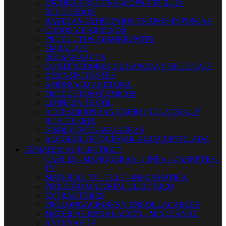
ESCOBA-FREGONA-MOPA-CEPILLO-
RECOGEDOR
BAYETAS-ESTROPAJOS-TRAPOS-ESPONJAS
CUBOS Y BARREÑOS
PRODUCTOS ABSORBENTES
EMBALAJE
BOLSAS-SACOS
CONTENEDORES DE BASURA Y RECICLAJE
DESINFECTANTES
AMONIACO ACETONA
PRODUCTOS QUIMICOS
LIMPIEZA TEXTIL
ACCESORIOS SANITARIO INDUSTRIAL Y
HOSTELERIA
DISOLVENTE-AGUARRAS
ALCOHOL DE QUEMAR-AGUA DESTILADA


MATERIAL ELECTRICO
CABLES - MANGUERAS - LINEA - CARRETES -
TV
MATERIAL TV - TELF - INFORMATICA
PEQUEÑO MATERIAL ELECTRICO
EXTRACTORES
PROLONGACIONES Y ENROLLACABLES
MATERIAL INSTALACIÓN - MINI CANAL
ANTENAS TV