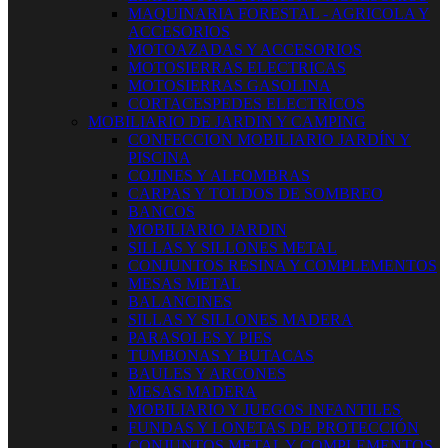
MAQUINARIA FORESTAL - AGRICOLA Y
ACCESORIOS
MOTOAZADAS Y ACCESORIOS
MOTOSIERRAS ELECTRICAS
MOTOSIERRAS GASOLINA
CORTACESPEDES ELECTRICOS
MOBILIARIO DE JARDIN Y CAMPING
CONFECCION MOBILIARIO JARDÍN Y
PISCINA
COJINES Y ALFOMBRAS
CARPAS Y TOLDOS DE SOMBREO
BANCOS
MOBILIARIO JARDIN
SILLAS Y SILLONES METAL
CONJUNTOS RESINA Y COMPLEMENTOS
MESAS METAL
BALANCINES
SILLAS Y SILLONES MADERA
PARASOLES Y PIES
TUMBONAS Y BUTACAS
BAULES Y ARCONES
MESAS MADERA
MOBILIARIO Y JUEGOS INFANTILES
FUNDAS Y LONETAS DE PROTECCIÓN
CONJUNTOS METAL Y COMPLEMENTOS