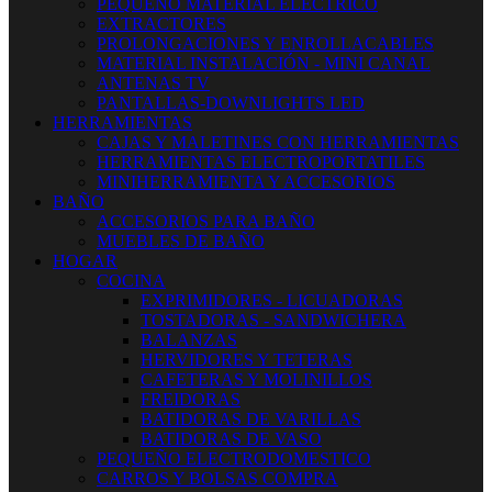
PEQUEÑO MATERIAL ELECTRICO
EXTRACTORES
PROLONGACIONES Y ENROLLACABLES
MATERIAL INSTALACIÓN - MINI CANAL
ANTENAS TV
PANTALLAS-DOWNLIGHTS LED
HERRAMIENTAS
CAJAS Y MALETINES CON HERRAMIENTAS
HERRAMIENTAS ELECTROPORTATILES
MINIHERRAMIENTA Y ACCESORIOS
BAÑO
ACCESORIOS PARA BAÑO
MUEBLES DE BAÑO
HOGAR
COCINA
EXPRIMIDORES - LICUADORAS
TOSTADORAS - SANDWICHERA
BALANZAS
HERVIDORES Y TETERAS
CAFETERAS Y MOLINILLOS
FREIDORAS
BATIDORAS DE VARILLAS
BATIDORAS DE VASO
PEQUEÑO ELECTRODOMESTICO
CARROS Y BOLSAS COMPRA