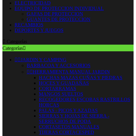
ELECTRICIDAD
EQUIPO DE PROTECCION INDIVIDUAL
GAFAS DE PROTECCION
GUANTES DE PROTECCION
RECAMBIOS
DEPORTES Y JUEGOS

Categorías
Categorías



JARDIN Y CAMPING
BARBACOA Y ACCESORIOS


HERRAMIENTA MANUAL JARDIN
HACHAS MAZAS CUÑAS Y PIEDRAS
HOCES Y GUADAÑAS
CORTARRAMAS
MANGOS SUELTOS
RECOGEDORES ESCOBAS RASTRILLOS
HORCAS
PALAS - PICOS Y AZADAS
SIERRAS Y HOJAS DE SIERRA -
SERRUCHOS DE PODA
CORTASETOS MANUALES
TIJERAS CORTACESPED