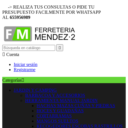
-> REALIZA TUS CONSULTAS O PIDE TU
PRESUPUESTO FACILMENTE POR WHATSAPP
AL
655956989


Cuenta
Iniciar sesión
Registrarme
Categorías

JARDIN Y CAMPING
BARBACOA Y ACCESORIOS
HERRAMIENTA MANUAL JARDIN
HACHAS MAZAS CUÑAS Y PIEDRAS
HOCES Y GUADAÑAS
CORTARRAMAS
MANGOS SUELTOS
RECOGEDORES ESCOBAS RASTRILLOS