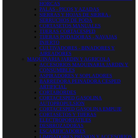
HORCAS
PALAS - PICOS Y AZADAS
SIERRAS Y HOJAS DE SIERRA -
SERRUCHOS DE PODA
CORTASETOS MANUALES
TIJERAS CORTACESPED
TIJERAS PODADORAS - NAVAJAS
INJERTO
CULTIVADORES - BINADORES Y
AIREADORES
MAQUINARIA JARDIN Y AGRICOLA
ACCESORIOS MAQUINARIA JARDIN Y
CONSUMIBLES
ASPIRADORES Y SOPLADORES
BARREDORA PEINADORA CESPED
ARTIFICIAL
CORTABORDES
CORTACESPED GASOLINA
AUTOPROPULSION
CORTACESPED GASOLINA EMPUJE
CORTASETOS Y TIJERAS
ELECTROPORTATILES
DESBROZADORAS
ESCARIFICADORES
LIMPIADORES PRESION Y ACCESORIOS