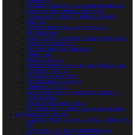
LIMPIEZA
AMBIENTADORES Y ABSORBE HUMEDAD
RASCADORES-LIMPIACRISTALES
DESATASCADORES Y COMPLEMENTOS
ROLLOS
ESCOBA-FREGONA-MOPA-CEPILLO-
RECOGEDOR
BAYETAS-ESTROPAJOS-TRAPOS-ESPONJAS
CUBOS Y BARREÑOS
PRODUCTOS ABSORBENTES
EMBALAJE
BOLSAS-SACOS
CONTENEDORES DE BASURA Y RECICLAJE
DESINFECTANTES
AMONIACO ACETONA
PRODUCTOS QUIMICOS
LIMPIEZA TEXTIL
ACCESORIOS SANITARIO INDUSTRIAL Y
HOSTELERIA
DISOLVENTE-AGUARRAS
ALCOHOL DE QUEMAR-AGUA DESTILADA
MATERIAL ELECTRICO
CABLES - MANGUERAS - LINEA - CARRETES -
TV
MATERIAL TV - TELF - INFORMATICA