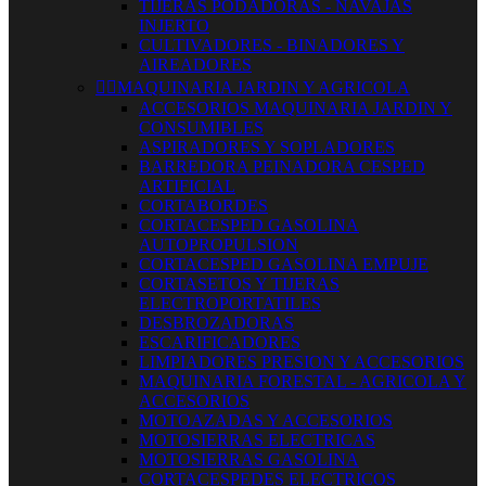
TIJERAS PODADORAS - NAVAJAS
INJERTO
CULTIVADORES - BINADORES Y
AIREADORES


MAQUINARIA JARDIN Y AGRICOLA
ACCESORIOS MAQUINARIA JARDIN Y
CONSUMIBLES
ASPIRADORES Y SOPLADORES
BARREDORA PEINADORA CESPED
ARTIFICIAL
CORTABORDES
CORTACESPED GASOLINA
AUTOPROPULSION
CORTACESPED GASOLINA EMPUJE
CORTASETOS Y TIJERAS
ELECTROPORTATILES
DESBROZADORAS
ESCARIFICADORES
LIMPIADORES PRESION Y ACCESORIOS
MAQUINARIA FORESTAL - AGRICOLA Y
ACCESORIOS
MOTOAZADAS Y ACCESORIOS
MOTOSIERRAS ELECTRICAS
MOTOSIERRAS GASOLINA
CORTACESPEDES ELECTRICOS