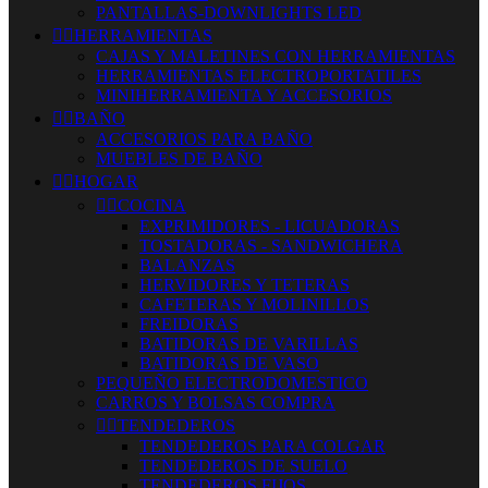
PANTALLAS-DOWNLIGHTS LED


HERRAMIENTAS
CAJAS Y MALETINES CON HERRAMIENTAS
HERRAMIENTAS ELECTROPORTATILES
MINIHERRAMIENTA Y ACCESORIOS


BAÑO
ACCESORIOS PARA BAÑO
MUEBLES DE BAÑO


HOGAR


COCINA
EXPRIMIDORES - LICUADORAS
TOSTADORAS - SANDWICHERA
BALANZAS
HERVIDORES Y TETERAS
CAFETERAS Y MOLINILLOS
FREIDORAS
BATIDORAS DE VARILLAS
BATIDORAS DE VASO
PEQUEÑO ELECTRODOMESTICO
CARROS Y BOLSAS COMPRA


TENDEDEROS
TENDEDEROS PARA COLGAR
TENDEDEROS DE SUELO
TENDEDEROS FIJOS