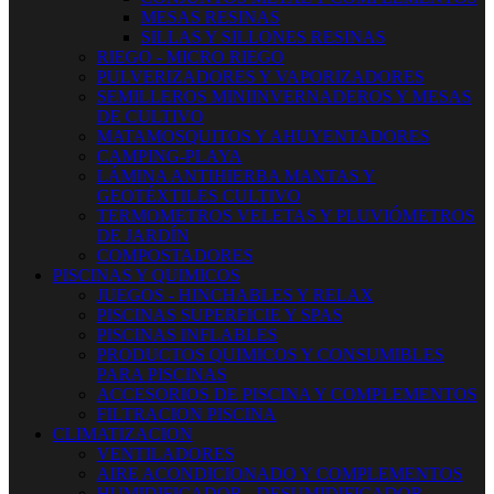
MESAS RESINAS
SILLAS Y SILLONES RESINAS
RIEGO - MICRO RIEGO
PULVERIZADORES Y VAPORIZADORES
SEMILLEROS MINIINVERNADEROS Y MESAS
DE CULTIVO
MATAMOSQUITOS Y AHUYENTADORES
CAMPING-PLAYA
LÁMINA ANTIHIERBA MANTAS Y
GEOTÉXTILES CULTIVO
TERMOMETROS VELETAS Y PLUVIÓMETROS
DE JARDÍN
COMPOSTADORES
PISCINAS Y QUIMICOS
JUEGOS - HINCHABLES Y RELAX
PISCINAS SUPERFICIE Y SPAS
PISCINAS INFLABLES
PRODUCTOS QUIMICOS Y CONSUMIBLES
PARA PISCINAS
ACCESORIOS DE PISCINA Y COMPLEMENTOS
FILTRACION PISCINA
CLIMATIZACION
VENTILADORES
AIRE ACONDICIONADO Y COMPLEMENTOS
HUMIDIFICADOR - DESUMIDIFICADOR -