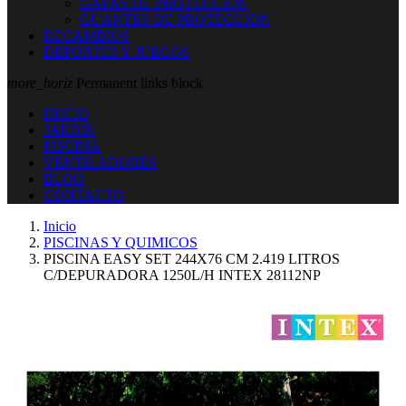
GAFAS DE PROTECCION
GUANTES DE PROTECCION
RECAMBIOS
DEPORTES Y JUEGOS
more_horiz
Permanent links block
INICIO
JARDIN
PISCINA
VENTILADORES
BLOG
CONTACTO
Inicio
PISCINAS Y QUIMICOS
PISCINA EASY SET 244X76 CM 2.419 LITROS
C/DEPURADORA 1250L/H INTEX 28112NP