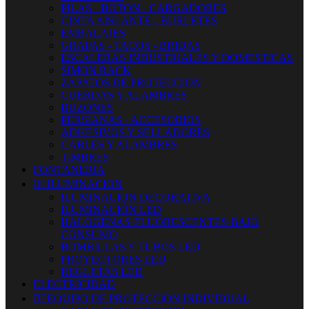
PILAS - BOTON - CARGADORES
CINTA AISLANTE - BURLETES
EMBALAJES
GRAPAS - TACOS - BRIDAS
ESCALERAS INDUSTRIALES Y DOMESTICAS
SIMON RACK
ZAPATOS DE PROTECCION
CUERDAS Y ALAMBRES
BUZONES
PERSIANAS - ACCESORIOS
ADHESIVOS Y SELLADORES
CABLES Y ALAMBRES
TIMBRES
FONTANERIA


ILUMINACION
ILUMINACION DECORATIVA
ILUMINACIÓN LED
HALOGENAS-FLUORESCENTES-BAJO
CONSUMO
BOMBILLAS Y TUBOS LED
PROYECTORES LED
REGLETAS LED
ELECTRICIDAD


EQUIPO DE PROTECCION INDIVIDUAL