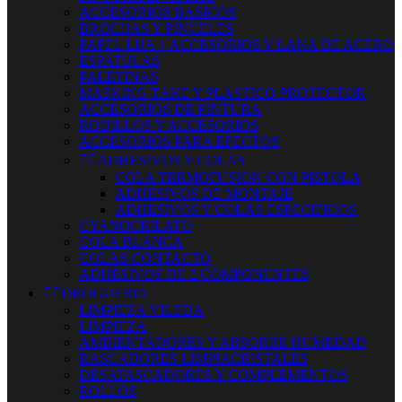
ACCESORIOS BASICOS
BROCHAS Y PINCELES
PAPEL LIJA + ACCESORIOS Y LANA DE ACERO
ESPATULAS
PALETINAS
MASKING TAKE Y PLASTICO PROTECTOR
ACCESORIOS DE PINTURA
RODILLOS Y ACCESORIOS
ACCESORIOS PARA EFECTOS


ADHESIVOS Y COLAS
COLA TERMOFUSION CON PISTOLA
ADHESIVOS DE MONTAJE
ADHESIVOS Y COLAS ESPECIFICOS
CYANOCRILATO
COLA BLANCA
COLAS CONTACTO
ADHESIVOS DE 2 COMPONENTES


DROGUERIA
LIMPIEZA VILEDA
LIMPIEZA
AMBIENTADORES Y ABSORBE HUMEDAD
RASCADORES-LIMPIACRISTALES
DESATASCADORES Y COMPLEMENTOS
ROLLOS