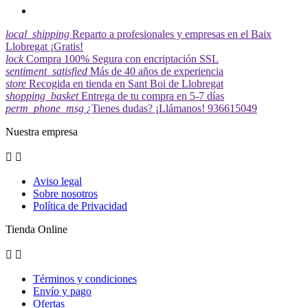
local_shipping
Reparto a profesionales y empresas en el Baix
Llobregat ¡Gratis!
lock
Compra 100% Segura con encriptación SSL
sentiment_satisfied
Más de 40 años de experiencia
store
Recogida en tienda en Sant Boi de Llobregat
shopping_basket
Entrega de tu compra en 5-7 días
perm_phone_msg
¿Tienes dudas? ¡Llámanos! 936615049
Nuestra empresa


Aviso legal
Sobre nosotros
Política de Privacidad
Tienda Online


Términos y condiciones
Envío y pago
Ofertas