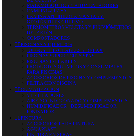
MATAMOSQUITOS Y AHUYENTADORES
CAMPING-PLAYA
LÁMINA ANTIHIERBA MANTAS Y
GEOTÉXTILES CULTIVO
TERMOMETROS VELETAS Y PLUVIÓMETROS
DE JARDÍN
COMPOSTADORES


PISCINAS Y QUIMICOS
JUEGOS - HINCHABLES Y RELAX
PISCINAS SUPERFICIE Y SPAS
PISCINAS INFLABLES
PRODUCTOS QUIMICOS Y CONSUMIBLES
PARA PISCINAS
ACCESORIOS DE PISCINA Y COMPLEMENTOS
FILTRACION PISCINA


CLIMATIZACION
VENTILADORES
AIRE ACONDICIONADO Y COMPLEMENTOS
HUMIDIFICADOR - DESUMIDIFICADOR -
IONIZADOR


PINTURA
ACCESORIOS PARA PINTURA
AGUAPLAST
PINTURA EN SPRAY