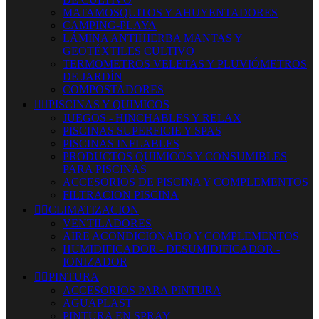
MATAMOSQUITOS Y AHUYENTADORES
CAMPING-PLAYA
LÁMINA ANTIHIERBA MANTAS Y
GEOTÉXTILES CULTIVO
TERMOMETROS VELETAS Y PLUVIÓMETROS
DE JARDÍN
COMPOSTADORES


PISCINAS Y QUIMICOS
JUEGOS - HINCHABLES Y RELAX
PISCINAS SUPERFICIE Y SPAS
PISCINAS INFLABLES
PRODUCTOS QUIMICOS Y CONSUMIBLES
PARA PISCINAS
ACCESORIOS DE PISCINA Y COMPLEMENTOS
FILTRACION PISCINA


CLIMATIZACION
VENTILADORES
AIRE ACONDICIONADO Y COMPLEMENTOS
HUMIDIFICADOR - DESUMIDIFICADOR -
IONIZADOR


PINTURA
ACCESORIOS PARA PINTURA
AGUAPLAST
PINTURA EN SPRAY