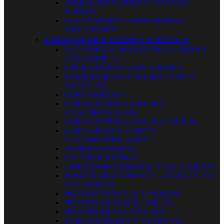
TIJERAS PODADORAS - NAVAJAS
INJERTO
CULTIVADORES - BINADORES Y
AIREADORES


MAQUINARIA JARDIN Y AGRICOLA
ACCESORIOS MAQUINARIA JARDIN Y
CONSUMIBLES
ASPIRADORES Y SOPLADORES
BARREDORA PEINADORA CESPED
ARTIFICIAL
CORTABORDES
CORTACESPED GASOLINA
AUTOPROPULSION
CORTACESPED GASOLINA EMPUJE
CORTASETOS Y TIJERAS
ELECTROPORTATILES
DESBROZADORAS
ESCARIFICADORES
LIMPIADORES PRESION Y ACCESORIOS
MAQUINARIA FORESTAL - AGRICOLA Y
ACCESORIOS
MOTOAZADAS Y ACCESORIOS
MOTOSIERRAS ELECTRICAS
MOTOSIERRAS GASOLINA
CORTACESPEDES ELECTRICOS