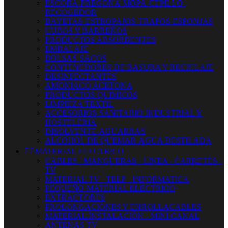
ESCOBA-FREGONA-MOPA-CEPILLO-
RECOGEDOR
BAYETAS-ESTROPAJOS-TRAPOS-ESPONJAS
CUBOS Y BARREÑOS
PRODUCTOS ABSORBENTES
EMBALAJE
BOLSAS-SACOS
CONTENEDORES DE BASURA Y RECICLAJE
DESINFECTANTES
AMONIACO ACETONA
PRODUCTOS QUIMICOS
LIMPIEZA TEXTIL
ACCESORIOS SANITARIO INDUSTRIAL Y
HOSTELERIA
DISOLVENTE-AGUARRAS
ALCOHOL DE QUEMAR-AGUA DESTILADA


MATERIAL ELECTRICO
CABLES - MANGUERAS - LINEA - CARRETES -
TV
MATERIAL TV - TELF - INFORMATICA
PEQUEÑO MATERIAL ELECTRICO
EXTRACTORES
PROLONGACIONES Y ENROLLACABLES
MATERIAL INSTALACIÓN - MINI CANAL
ANTENAS TV