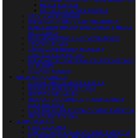
MESAS RESINAS
SILLAS Y SILLONES RESINAS
RIEGO - MICRO RIEGO
PULVERIZADORES Y VAPORIZADORES
SEMILLEROS MINIINVERNADEROS Y MESAS
DE CULTIVO
MATAMOSQUITOS Y AHUYENTADORES
CAMPING-PLAYA
LÁMINA ANTIHIERBA MANTAS Y
GEOTÉXTILES CULTIVO
TERMOMETROS VELETAS Y PLUVIÓMETROS
DE JARDÍN
COMPOSTADORES
PISCINAS Y QUIMICOS
JUEGOS - HINCHABLES Y RELAX
PISCINAS SUPERFICIE Y SPAS
PISCINAS INFLABLES
PRODUCTOS QUIMICOS Y CONSUMIBLES
PARA PISCINAS
ACCESORIOS DE PISCINA Y COMPLEMENTOS
FILTRACION PISCINA
CLIMATIZACION
VENTILADORES
AIRE ACONDICIONADO Y COMPLEMENTOS
HUMIDIFICADOR - DESUMIDIFICADOR -