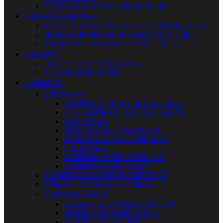
PANTALLAS-DOWNLIGHTS LED


HERRAMIENTAS
CAJAS Y MALETINES CON HERRAMIENTAS
HERRAMIENTAS ELECTROPORTATILES
MINIHERRAMIENTA Y ACCESORIOS


BAÑO
ACCESORIOS PARA BAÑO
MUEBLES DE BAÑO


HOGAR


COCINA
EXPRIMIDORES - LICUADORAS
TOSTADORAS - SANDWICHERA
BALANZAS
HERVIDORES Y TETERAS
CAFETERAS Y MOLINILLOS
FREIDORAS
BATIDORAS DE VARILLAS
BATIDORAS DE VASO
PEQUEÑO ELECTRODOMESTICO
CARROS Y BOLSAS COMPRA


TENDEDEROS
TENDEDEROS PARA COLGAR
TENDEDEROS DE SUELO
TENDEDEROS FIJOS