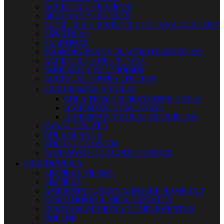
ACCESORIOS BASICOS
BROCHAS Y PINCELES
PAPEL LIJA + ACCESORIOS Y LANA DE ACERO
ESPATULAS
PALETINAS
MASKING TAKE Y PLASTICO PROTECTOR
ACCESORIOS DE PINTURA
RODILLOS Y ACCESORIOS
ACCESORIOS PARA EFECTOS


ADHESIVOS Y COLAS
COLA TERMOFUSION CON PISTOLA
ADHESIVOS DE MONTAJE
ADHESIVOS Y COLAS ESPECIFICOS
CYANOCRILATO
COLA BLANCA
COLAS CONTACTO
ADHESIVOS DE 2 COMPONENTES


DROGUERIA
LIMPIEZA VILEDA
LIMPIEZA
AMBIENTADORES Y ABSORBE HUMEDAD
RASCADORES-LIMPIACRISTALES
DESATASCADORES Y COMPLEMENTOS
ROLLOS