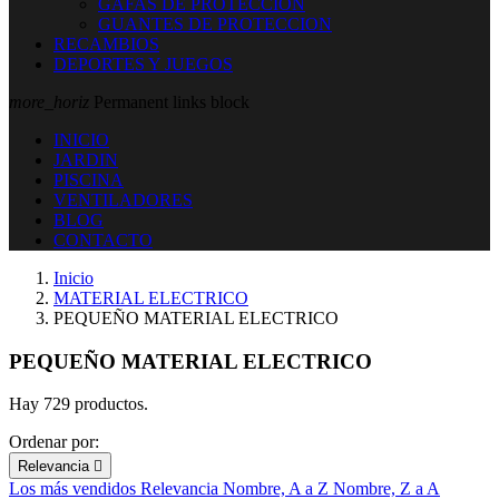
GAFAS DE PROTECCION
GUANTES DE PROTECCION
RECAMBIOS
DEPORTES Y JUEGOS
more_horiz
Permanent links block
INICIO
JARDIN
PISCINA
VENTILADORES
BLOG
CONTACTO
Inicio
MATERIAL ELECTRICO
PEQUEÑO MATERIAL ELECTRICO
PEQUEÑO MATERIAL ELECTRICO
Hay 729 productos.
Ordenar por:
Relevancia

Los más vendidos
Relevancia
Nombre, A a Z
Nombre, Z a A