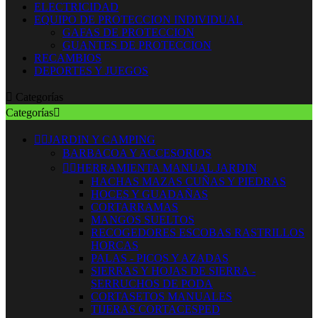
ELECTRICIDAD
EQUIPO DE PROTECCION INDIVIDUAL
GAFAS DE PROTECCION
GUANTES DE PROTECCION
RECAMBIOS
DEPORTES Y JUEGOS

Categorías
Categorías



JARDIN Y CAMPING
BARBACOA Y ACCESORIOS


HERRAMIENTA MANUAL JARDIN
HACHAS MAZAS CUÑAS Y PIEDRAS
HOCES Y GUADAÑAS
CORTARRAMAS
MANGOS SUELTOS
RECOGEDORES ESCOBAS RASTRILLOS
HORCAS
PALAS - PICOS Y AZADAS
SIERRAS Y HOJAS DE SIERRA -
SERRUCHOS DE PODA
CORTASETOS MANUALES
TIJERAS CORTACESPED