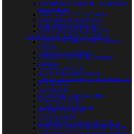
MAQUINARIA FORESTAL - AGRICOLA Y
ACCESORIOS
MOTOAZADAS Y ACCESORIOS
MOTOSIERRAS ELECTRICAS
MOTOSIERRAS GASOLINA
CORTACESPEDES ELECTRICOS
MOBILIARIO DE JARDIN Y CAMPING
CONFECCION MOBILIARIO JARDÍN Y
PISCINA
COJINES Y ALFOMBRAS
CARPAS Y TOLDOS DE SOMBREO
BANCOS
MOBILIARIO JARDIN
SILLAS Y SILLONES METAL
CONJUNTOS RESINA Y COMPLEMENTOS
MESAS METAL
BALANCINES
SILLAS Y SILLONES MADERA
PARASOLES Y PIES
TUMBONAS Y BUTACAS
BAULES Y ARCONES
MESAS MADERA
MOBILIARIO Y JUEGOS INFANTILES
FUNDAS Y LONETAS DE PROTECCIÓN
CONJUNTOS METAL Y COMPLEMENTOS