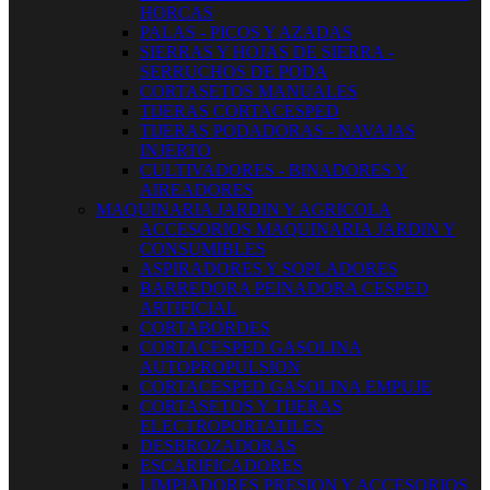
HORCAS
PALAS - PICOS Y AZADAS
SIERRAS Y HOJAS DE SIERRA -
SERRUCHOS DE PODA
CORTASETOS MANUALES
TIJERAS CORTACESPED
TIJERAS PODADORAS - NAVAJAS
INJERTO
CULTIVADORES - BINADORES Y
AIREADORES
MAQUINARIA JARDIN Y AGRICOLA
ACCESORIOS MAQUINARIA JARDIN Y
CONSUMIBLES
ASPIRADORES Y SOPLADORES
BARREDORA PEINADORA CESPED
ARTIFICIAL
CORTABORDES
CORTACESPED GASOLINA
AUTOPROPULSION
CORTACESPED GASOLINA EMPUJE
CORTASETOS Y TIJERAS
ELECTROPORTATILES
DESBROZADORAS
ESCARIFICADORES
LIMPIADORES PRESION Y ACCESORIOS