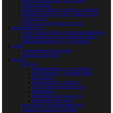
PEQUEÑO MATERIAL ELECTRICO
EXTRACTORES
PROLONGACIONES Y ENROLLACABLES
MATERIAL INSTALACIÓN - MINI CANAL
ANTENAS TV
PANTALLAS-DOWNLIGHTS LED
HERRAMIENTAS
CAJAS Y MALETINES CON HERRAMIENTAS
HERRAMIENTAS ELECTROPORTATILES
MINIHERRAMIENTA Y ACCESORIOS
BAÑO
ACCESORIOS PARA BAÑO
MUEBLES DE BAÑO
HOGAR
COCINA
EXPRIMIDORES - LICUADORAS
TOSTADORAS - SANDWICHERA
BALANZAS
HERVIDORES Y TETERAS
CAFETERAS Y MOLINILLOS
FREIDORAS
BATIDORAS DE VARILLAS
BATIDORAS DE VASO
PEQUEÑO ELECTRODOMESTICO
CARROS Y BOLSAS COMPRA