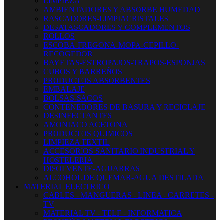
LIMPIEZA
AMBIENTADORES Y ABSORBE HUMEDAD
RASCADORES-LIMPIACRISTALES
DESATASCADORES Y COMPLEMENTOS
ROLLOS
ESCOBA-FREGONA-MOPA-CEPILLO-
RECOGEDOR
BAYETAS-ESTROPAJOS-TRAPOS-ESPONJAS
CUBOS Y BARREÑOS
PRODUCTOS ABSORBENTES
EMBALAJE
BOLSAS-SACOS
CONTENEDORES DE BASURA Y RECICLAJE
DESINFECTANTES
AMONIACO ACETONA
PRODUCTOS QUIMICOS
LIMPIEZA TEXTIL
ACCESORIOS SANITARIO INDUSTRIAL Y
HOSTELERIA
DISOLVENTE-AGUARRAS
ALCOHOL DE QUEMAR-AGUA DESTILADA
MATERIAL ELECTRICO
CABLES - MANGUERAS - LINEA - CARRETES -
TV
MATERIAL TV - TELF - INFORMATICA