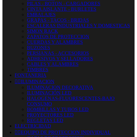
PILAS - BOTON - CARGADORES
CINTA AISLANTE - BURLETES
EMBALAJES
GRAPAS - TACOS - BRIDAS
ESCALERAS INDUSTRIALES Y DOMESTICAS
SIMON RACK
ZAPATOS DE PROTECCION
CUERDAS Y ALAMBRES
BUZONES
PERSIANAS - ACCESORIOS
ADHESIVOS Y SELLADORES
CABLES Y ALAMBRES
TIMBRES
FONTANERIA


ILUMINACION
ILUMINACION DECORATIVA
ILUMINACIÓN LED
HALOGENAS-FLUORESCENTES-BAJO
CONSUMO
BOMBILLAS Y TUBOS LED
PROYECTORES LED
REGLETAS LED
ELECTRICIDAD


EQUIPO DE PROTECCION INDIVIDUAL