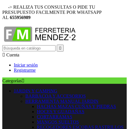
-> REALIZA TUS CONSULTAS O PIDE TU
PRESUPUESTO FACILMENTE POR WHATSAPP
AL
655956989


Cuenta
Iniciar sesión
Registrarme
Categorías

JARDIN Y CAMPING
BARBACOA Y ACCESORIOS
HERRAMIENTA MANUAL JARDIN
HACHAS MAZAS CUÑAS Y PIEDRAS
HOCES Y GUADAÑAS
CORTARRAMAS
MANGOS SUELTOS
RECOGEDORES ESCOBAS RASTRILLOS