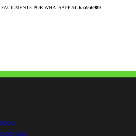
 FACILMENTE POR WHATSAPP AL
655956989
HORCAS
OS DE PODA