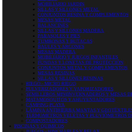
MOBILIARIO JARDIN
SILLAS Y SILLONES METAL
CONJUNTOS RESINA Y COMPLEMENTOS
MESAS METAL
BALANCINES
SILLAS Y SILLONES MADERA
PARASOLES Y PIES
TUMBONAS Y BUTACAS
BAULES Y ARCONES
MESAS MADERA
MOBILIARIO Y JUEGOS INFANTILES
FUNDAS Y LONETAS DE PROTECCIÓN
CONJUNTOS METAL Y COMPLEMENTOS
MESAS RESINAS
SILLAS Y SILLONES RESINAS
RIEGO - MICRO RIEGO
PULVERIZADORES Y VAPORIZADORES
SEMILLEROS MINIINVERNADEROS Y MESAS D
MATAMOSQUITOS Y AHUYENTADORES
CAMPING-PLAYA
LÁMINA ANTIHIERBA MANTAS Y GEOTÉXTILE
TERMOMETROS VELETAS Y PLUVIÓMETROS D
COMPOSTADORES
PISCINAS Y QUIMICOS
JUEGOS - HINCHABLES Y RELAX