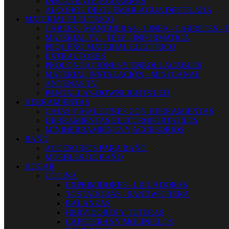
DISOLVENTE-AGUARRAS
ALCOHOL DE QUEMAR-AGUA DESTILADA
MATERIAL ELECTRICO
CABLES - MANGUERAS - LINEA - CARRETES - 
MATERIAL TV - TELF - INFORMATICA
PEQUEÑO MATERIAL ELECTRICO
EXTRACTORES
PROLONGACIONES Y ENROLLACABLES
MATERIAL INSTALACIÓN - MINI CANAL
ANTENAS TV
PANTALLAS-DOWNLIGHTS LED
HERRAMIENTAS
CAJAS Y MALETINES CON HERRAMIENTAS
HERRAMIENTAS ELECTROPORTATILES
MINIHERRAMIENTA Y ACCESORIOS
BAÑO
ACCESORIOS PARA BAÑO
MUEBLES DE BAÑO
HOGAR
COCINA
EXPRIMIDORES - LICUADORAS
TOSTADORAS - SANDWICHERA
BALANZAS
HERVIDORES Y TETERAS
CAFETERAS Y MOLINILLOS