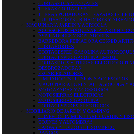
CORTASETOS MANUALES
TIJERAS CORTACESPED
TIJERAS PODADORAS - NAVAJAS INJERT
CULTIVADORES - BINADORES Y AIREAD
MAQUINARIA JARDIN Y AGRICOLA
ACCESORIOS MAQUINARIA JARDIN Y CO
ASPIRADORES Y SOPLADORES
BARREDORA PEINADORA CESPED ARTIFI
CORTABORDES
CORTACESPED GASOLINA AUTOPROPUL
CORTACESPED GASOLINA EMPUJE
CORTASETOS Y TIJERAS ELECTROPORTAT
DESBROZADORAS
ESCARIFICADORES
LIMPIADORES PRESION Y ACCESORIOS
MAQUINARIA FORESTAL - AGRICOLA Y 
MOTOAZADAS Y ACCESORIOS
MOTOSIERRAS ELECTRICAS
MOTOSIERRAS GASOLINA
CORTACESPEDES ELECTRICOS
MOBILIARIO DE JARDIN Y CAMPING
CONFECCION MOBILIARIO JARDÍN Y PIS
COJINES Y ALFOMBRAS
CARPAS Y TOLDOS DE SOMBREO
BANCOS