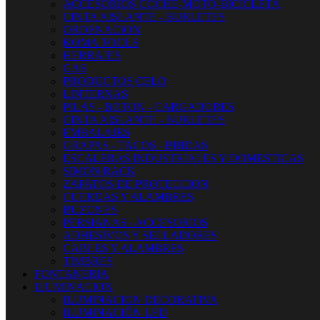
ACCESORIOS COCHE-MOTO-BICICLETA
CINTA AISLANTE - BURLETES
ORDENACION
KOMA TOOLS
HERRAJES
GAS
PRODUCTOS CELO
LINTERNAS
PILAS - BOTON - CARGADORES
CINTA AISLANTE - BURLETES
EMBALAJES
GRAPAS - TACOS - BRIDAS
ESCALERAS INDUSTRIALES Y DOMESTICAS
SIMON RACK
ZAPATOS DE PROTECCION
CUERDAS Y ALAMBRES
BUZONES
PERSIANAS - ACCESORIOS
ADHESIVOS Y SELLADORES
CABLES Y ALAMBRES
TIMBRES
FONTANERIA
ILUMINACION
ILUMINACION DECORATIVA
ILUMINACIÓN LED