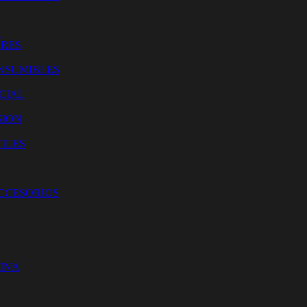
O
ORES
NSUMIBLES
CIAL
SION
ILES
ACCESORIOS
CINA