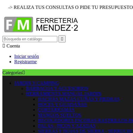
-> REALIZA TUS CONSULTAS O PIDE TU PRESUPUESTO


Cuenta
Iniciar sesión
Registrarme
Categorías

JARDIN Y CAMPING
BARBACOA Y ACCESORIOS
HERRAMIENTA MANUAL JARDIN
HACHAS MAZAS CUÑAS Y PIEDRAS
HOCES Y GUADAÑAS
CORTARRAMAS
MANGOS SUELTOS
RECOGEDORES ESCOBAS RASTRILLOS 
PALAS - PICOS Y AZADAS
SIERRAS Y HOJAS DE SIERRA - SERRUCH