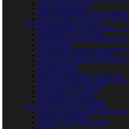
CORTASETOS MANUALES
TIJERAS CORTACESPED
TIJERAS PODADORAS - NAVAJAS INJERT
CULTIVADORES - BINADORES Y AIREAD
MAQUINARIA JARDIN Y AGRICOLA
ACCESORIOS MAQUINARIA JARDIN Y CO
ASPIRADORES Y SOPLADORES
BARREDORA PEINADORA CESPED ARTIFI
CORTABORDES
CORTACESPED GASOLINA AUTOPROPUL
CORTACESPED GASOLINA EMPUJE
CORTASETOS Y TIJERAS ELECTROPORTAT
DESBROZADORAS
ESCARIFICADORES
LIMPIADORES PRESION Y ACCESORIOS
MAQUINARIA FORESTAL - AGRICOLA Y 
MOTOAZADAS Y ACCESORIOS
MOTOSIERRAS ELECTRICAS
MOTOSIERRAS GASOLINA
CORTACESPEDES ELECTRICOS
MOBILIARIO DE JARDIN Y CAMPING
CONFECCION MOBILIARIO JARDÍN Y PIS
COJINES Y ALFOMBRAS
CARPAS Y TOLDOS DE SOMBREO
BANCOS