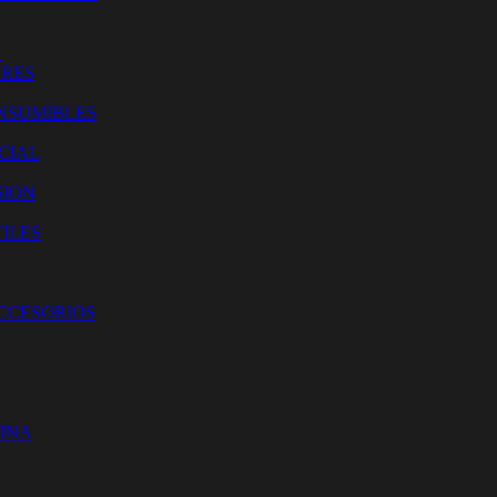
O
ORES
NSUMIBLES
CIAL
SION
ILES
ACCESORIOS
CINA