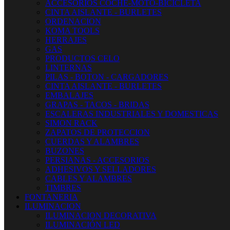
ACCESORIOS COCHE-MOTO-BICICLETA
CINTA AISLANTE - BURLETES
ORDENACION
KOMA TOOLS
HERRAJES
GAS
PRODUCTOS CELO
LINTERNAS
PILAS - BOTON - CARGADORES
CINTA AISLANTE - BURLETES
EMBALAJES
GRAPAS - TACOS - BRIDAS
ESCALERAS INDUSTRIALES Y DOMESTICAS
SIMON RACK
ZAPATOS DE PROTECCION
CUERDAS Y ALAMBRES
BUZONES
PERSIANAS - ACCESORIOS
ADHESIVOS Y SELLADORES
CABLES Y ALAMBRES
TIMBRES
FONTANERIA
ILUMINACION
ILUMINACION DECORATIVA
ILUMINACIÓN LED