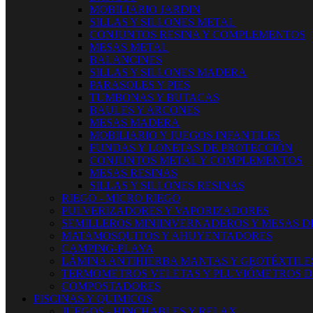
MOBILIARIO JARDIN
SILLAS Y SILLONES METAL
CONJUNTOS RESINA Y COMPLEMENTOS
MESAS METAL
BALANCINES
SILLAS Y SILLONES MADERA
PARASOLES Y PIES
TUMBONAS Y BUTACAS
BAULES Y ARCONES
MESAS MADERA
MOBILIARIO Y JUEGOS INFANTILES
FUNDAS Y LONETAS DE PROTECCIÓN
CONJUNTOS METAL Y COMPLEMENTOS
MESAS RESINAS
SILLAS Y SILLONES RESINAS
RIEGO - MICRO RIEGO
PULVERIZADORES Y VAPORIZADORES
SEMILLEROS MINIINVERNADEROS Y MESAS D
MATAMOSQUITOS Y AHUYENTADORES
CAMPING-PLAYA
LÁMINA ANTIHIERBA MANTAS Y GEOTÉXTILE
TERMOMETROS VELETAS Y PLUVIÓMETROS D
COMPOSTADORES
PISCINAS Y QUIMICOS
JUEGOS - HINCHABLES Y RELAX