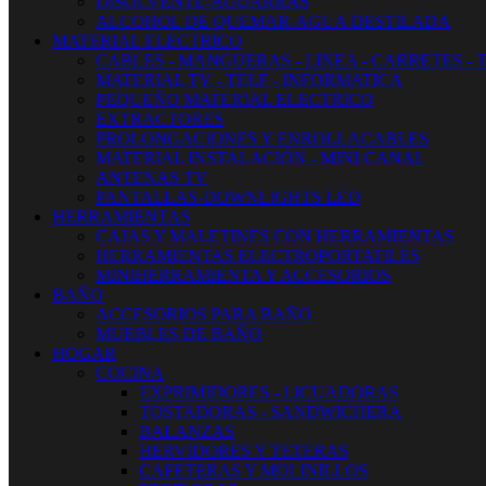
DISOLVENTE-AGUARRAS
ALCOHOL DE QUEMAR-AGUA DESTILADA
MATERIAL ELECTRICO
CABLES - MANGUERAS - LINEA - CARRETES - 
MATERIAL TV - TELF - INFORMATICA
PEQUEÑO MATERIAL ELECTRICO
EXTRACTORES
PROLONGACIONES Y ENROLLACABLES
MATERIAL INSTALACIÓN - MINI CANAL
ANTENAS TV
PANTALLAS-DOWNLIGHTS LED
HERRAMIENTAS
CAJAS Y MALETINES CON HERRAMIENTAS
HERRAMIENTAS ELECTROPORTATILES
MINIHERRAMIENTA Y ACCESORIOS
BAÑO
ACCESORIOS PARA BAÑO
MUEBLES DE BAÑO
HOGAR
COCINA
EXPRIMIDORES - LICUADORAS
TOSTADORAS - SANDWICHERA
BALANZAS
HERVIDORES Y TETERAS
CAFETERAS Y MOLINILLOS