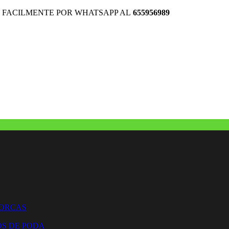
 FACILMENTE POR WHATSAPP AL
655956989
HORCAS
OS DE PODA