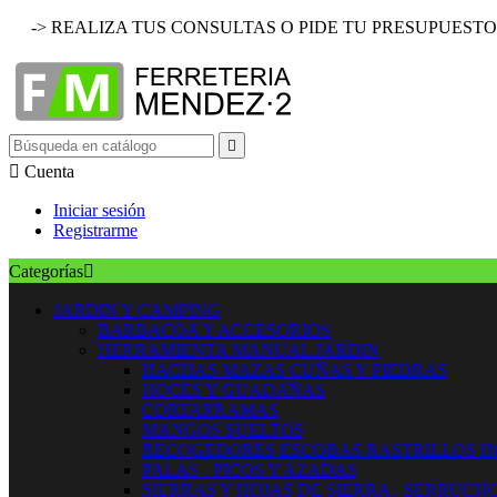
-> REALIZA TUS CONSULTAS O PIDE TU PRESUPUESTO


Cuenta
Iniciar sesión
Registrarme
Categorías

JARDIN Y CAMPING
BARBACOA Y ACCESORIOS
HERRAMIENTA MANUAL JARDIN
HACHAS MAZAS CUÑAS Y PIEDRAS
HOCES Y GUADAÑAS
CORTARRAMAS
MANGOS SUELTOS
RECOGEDORES ESCOBAS RASTRILLOS 
PALAS - PICOS Y AZADAS
SIERRAS Y HOJAS DE SIERRA - SERRUCH