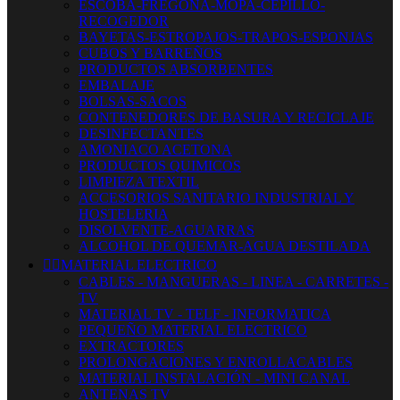
ESCOBA-FREGONA-MOPA-CEPILLO-
RECOGEDOR
BAYETAS-ESTROPAJOS-TRAPOS-ESPONJAS
CUBOS Y BARREÑOS
PRODUCTOS ABSORBENTES
EMBALAJE
BOLSAS-SACOS
CONTENEDORES DE BASURA Y RECICLAJE
DESINFECTANTES
AMONIACO ACETONA
PRODUCTOS QUIMICOS
LIMPIEZA TEXTIL
ACCESORIOS SANITARIO INDUSTRIAL Y
HOSTELERIA
DISOLVENTE-AGUARRAS
ALCOHOL DE QUEMAR-AGUA DESTILADA


MATERIAL ELECTRICO
CABLES - MANGUERAS - LINEA - CARRETES -
TV
MATERIAL TV - TELF - INFORMATICA
PEQUEÑO MATERIAL ELECTRICO
EXTRACTORES
PROLONGACIONES Y ENROLLACABLES
MATERIAL INSTALACIÓN - MINI CANAL
ANTENAS TV