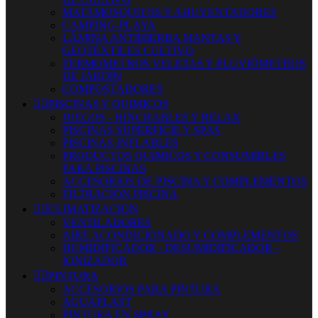
MATAMOSQUITOS Y AHUYENTADORES
CAMPING-PLAYA
LÁMINA ANTIHIERBA MANTAS Y
GEOTÉXTILES CULTIVO
TERMOMETROS VELETAS Y PLUVIÓMETROS
DE JARDÍN
COMPOSTADORES


PISCINAS Y QUIMICOS
JUEGOS - HINCHABLES Y RELAX
PISCINAS SUPERFICIE Y SPAS
PISCINAS INFLABLES
PRODUCTOS QUIMICOS Y CONSUMIBLES
PARA PISCINAS
ACCESORIOS DE PISCINA Y COMPLEMENTOS
FILTRACION PISCINA


CLIMATIZACION
VENTILADORES
AIRE ACONDICIONADO Y COMPLEMENTOS
HUMIDIFICADOR - DESUMIDIFICADOR -
IONIZADOR


PINTURA
ACCESORIOS PARA PINTURA
AGUAPLAST
PINTURA EN SPRAY