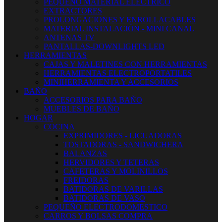
PEQUEÑO MATERIAL ELECTRICO
EXTRACTORES
PROLONGACIONES Y ENROLLACABLES
MATERIAL INSTALACIÓN - MINI CANAL
ANTENAS TV
PANTALLAS-DOWNLIGHTS LED
HERRAMIENTAS
CAJAS Y MALETINES CON HERRAMIENTAS
HERRAMIENTAS ELECTROPORTATILES
MINIHERRAMIENTA Y ACCESORIOS
BAÑO
ACCESORIOS PARA BAÑO
MUEBLES DE BAÑO
HOGAR
COCINA
EXPRIMIDORES - LICUADORAS
TOSTADORAS - SANDWICHERA
BALANZAS
HERVIDORES Y TETERAS
CAFETERAS Y MOLINILLOS
FREIDORAS
BATIDORAS DE VARILLAS
BATIDORAS DE VASO
PEQUEÑO ELECTRODOMESTICO
CARROS Y BOLSAS COMPRA