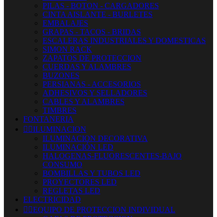
PILAS - BOTON - CARGADORES
CINTA AISLANTE - BURLETES
EMBALAJES
GRAPAS - TACOS - BRIDAS
ESCALERAS INDUSTRIALES Y DOMESTICAS
SIMON RACK
ZAPATOS DE PROTECCION
CUERDAS Y ALAMBRES
BUZONES
PERSIANAS - ACCESORIOS
ADHESIVOS Y SELLADORES
CABLES Y ALAMBRES
TIMBRES
FONTANERIA


ILUMINACION
ILUMINACION DECORATIVA
ILUMINACIÓN LED
HALOGENAS-FLUORESCENTES-BAJO
CONSUMO
BOMBILLAS Y TUBOS LED
PROYECTORES LED
REGLETAS LED
ELECTRICIDAD


EQUIPO DE PROTECCION INDIVIDUAL