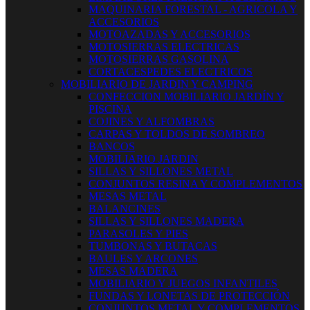
MAQUINARIA FORESTAL - AGRICOLA Y
ACCESORIOS
MOTOAZADAS Y ACCESORIOS
MOTOSIERRAS ELECTRICAS
MOTOSIERRAS GASOLINA
CORTACESPEDES ELECTRICOS
MOBILIARIO DE JARDIN Y CAMPING
CONFECCION MOBILIARIO JARDÍN Y
PISCINA
COJINES Y ALFOMBRAS
CARPAS Y TOLDOS DE SOMBREO
BANCOS
MOBILIARIO JARDIN
SILLAS Y SILLONES METAL
CONJUNTOS RESINA Y COMPLEMENTOS
MESAS METAL
BALANCINES
SILLAS Y SILLONES MADERA
PARASOLES Y PIES
TUMBONAS Y BUTACAS
BAULES Y ARCONES
MESAS MADERA
MOBILIARIO Y JUEGOS INFANTILES
FUNDAS Y LONETAS DE PROTECCIÓN
CONJUNTOS METAL Y COMPLEMENTOS