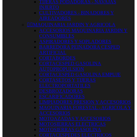
TIJERAS PODADORAS - NAVAJAS
INJERTO
CULTIVADORES - BINADORES Y
AIREADORES


MAQUINARIA JARDIN Y AGRICOLA
ACCESORIOS MAQUINARIA JARDIN Y
CONSUMIBLES
ASPIRADORES Y SOPLADORES
BARREDORA PEINADORA CESPED
ARTIFICIAL
CORTABORDES
CORTACESPED GASOLINA
AUTOPROPULSION
CORTACESPED GASOLINA EMPUJE
CORTASETOS Y TIJERAS
ELECTROPORTATILES
DESBROZADORAS
ESCARIFICADORES
LIMPIADORES PRESION Y ACCESORIOS
MAQUINARIA FORESTAL - AGRICOLA Y
ACCESORIOS
MOTOAZADAS Y ACCESORIOS
MOTOSIERRAS ELECTRICAS
MOTOSIERRAS GASOLINA
CORTACESPEDES ELECTRICOS