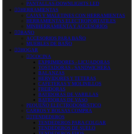
PANTALLAS-DOWNLIGHTS LED


HERRAMIENTAS
CAJAS Y MALETINES CON HERRAMIENTAS
HERRAMIENTAS ELECTROPORTATILES
MINIHERRAMIENTA Y ACCESORIOS


BAÑO
ACCESORIOS PARA BAÑO
MUEBLES DE BAÑO


HOGAR


COCINA
EXPRIMIDORES - LICUADORAS
TOSTADORAS - SANDWICHERA
BALANZAS
HERVIDORES Y TETERAS
CAFETERAS Y MOLINILLOS
FREIDORAS
BATIDORAS DE VARILLAS
BATIDORAS DE VASO
PEQUEÑO ELECTRODOMESTICO
CARROS Y BOLSAS COMPRA


TENDEDEROS
TENDEDEROS PARA COLGAR
TENDEDEROS DE SUELO
TENDEDEROS FIJOS