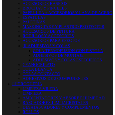
ACCESORIOS BASICOS
BROCHAS Y PINCELES
PAPEL LIJA + ACCESORIOS Y LANA DE ACERO
ESPATULAS
PALETINAS
MASKING TAKE Y PLASTICO PROTECTOR
ACCESORIOS DE PINTURA
RODILLOS Y ACCESORIOS
ACCESORIOS PARA EFECTOS


ADHESIVOS Y COLAS
COLA TERMOFUSION CON PISTOLA
ADHESIVOS DE MONTAJE
ADHESIVOS Y COLAS ESPECIFICOS
CYANOCRILATO
COLA BLANCA
COLAS CONTACTO
ADHESIVOS DE 2 COMPONENTES


DROGUERIA
LIMPIEZA VILEDA
LIMPIEZA
AMBIENTADORES Y ABSORBE HUMEDAD
RASCADORES-LIMPIACRISTALES
DESATASCADORES Y COMPLEMENTOS
ROLLOS