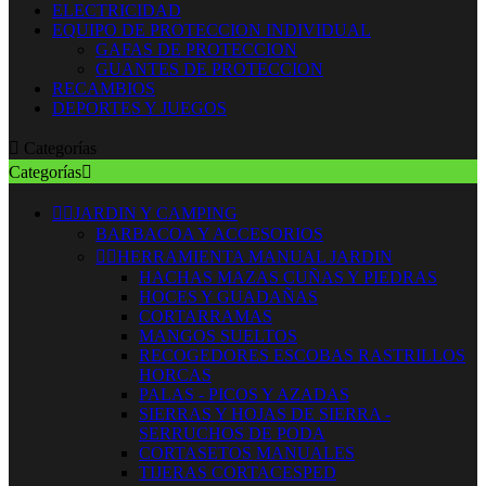
ELECTRICIDAD
EQUIPO DE PROTECCION INDIVIDUAL
GAFAS DE PROTECCION
GUANTES DE PROTECCION
RECAMBIOS
DEPORTES Y JUEGOS

Categorías
Categorías



JARDIN Y CAMPING
BARBACOA Y ACCESORIOS


HERRAMIENTA MANUAL JARDIN
HACHAS MAZAS CUÑAS Y PIEDRAS
HOCES Y GUADAÑAS
CORTARRAMAS
MANGOS SUELTOS
RECOGEDORES ESCOBAS RASTRILLOS
HORCAS
PALAS - PICOS Y AZADAS
SIERRAS Y HOJAS DE SIERRA -
SERRUCHOS DE PODA
CORTASETOS MANUALES
TIJERAS CORTACESPED