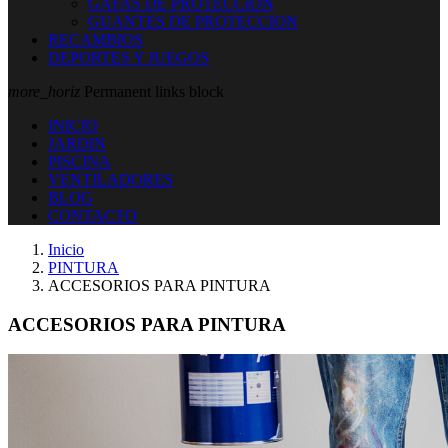
GAFAS DE PROTECCION
GUANTES DE PROTECCION
RECAMBIOS
DEPORTES Y JUEGOS
more_horiz
Permanent links block
INICIO
JARDIN
PISCINA
VENTILADORES
BLOG
CONTACTO
Inicio
PINTURA
ACCESORIOS PARA PINTURA
ACCESORIOS PARA PINTURA