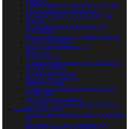
LIMPIEZA
AMBIENTADORES Y ABSORBE HUMEDAD
RASCADORES-LIMPIACRISTALES
DESATASCADORES Y COMPLEMENTOS
ROLLOS
ESCOBA-FREGONA-MOPA-CEPILLO-
RECOGEDOR
BAYETAS-ESTROPAJOS-TRAPOS-ESPONJAS
CUBOS Y BARREÑOS
PRODUCTOS ABSORBENTES
EMBALAJE
BOLSAS-SACOS
CONTENEDORES DE BASURA Y RECICLAJE
DESINFECTANTES
AMONIACO ACETONA
PRODUCTOS QUIMICOS
LIMPIEZA TEXTIL
ACCESORIOS SANITARIO INDUSTRIAL Y
HOSTELERIA
DISOLVENTE-AGUARRAS
ALCOHOL DE QUEMAR-AGUA DESTILADA
MATERIAL ELECTRICO
CABLES - MANGUERAS - LINEA - CARRETES -
TV
MATERIAL TV - TELF - INFORMATICA