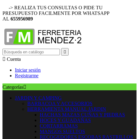
-> REALIZA TUS CONSULTAS O PIDE TU
PRESUPUESTO FACILMENTE POR WHATSAPP
AL
655956989


Cuenta
Iniciar sesión
Registrarme
Categorías

JARDIN Y CAMPING
BARBACOA Y ACCESORIOS
HERRAMIENTA MANUAL JARDIN
HACHAS MAZAS CUÑAS Y PIEDRAS
HOCES Y GUADAÑAS
CORTARRAMAS
MANGOS SUELTOS
RECOGEDORES ESCOBAS RASTRILLOS