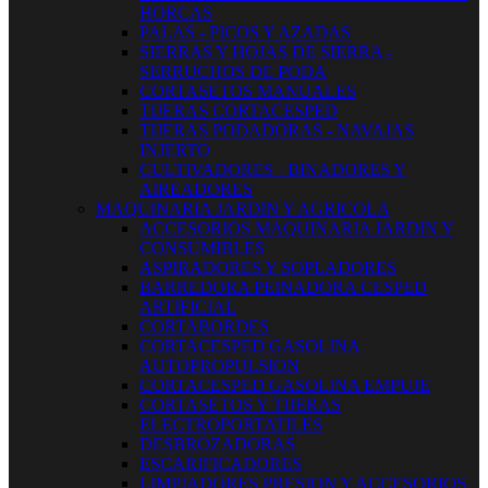
HORCAS
PALAS - PICOS Y AZADAS
SIERRAS Y HOJAS DE SIERRA -
SERRUCHOS DE PODA
CORTASETOS MANUALES
TIJERAS CORTACESPED
TIJERAS PODADORAS - NAVAJAS
INJERTO
CULTIVADORES - BINADORES Y
AIREADORES
MAQUINARIA JARDIN Y AGRICOLA
ACCESORIOS MAQUINARIA JARDIN Y
CONSUMIBLES
ASPIRADORES Y SOPLADORES
BARREDORA PEINADORA CESPED
ARTIFICIAL
CORTABORDES
CORTACESPED GASOLINA
AUTOPROPULSION
CORTACESPED GASOLINA EMPUJE
CORTASETOS Y TIJERAS
ELECTROPORTATILES
DESBROZADORAS
ESCARIFICADORES
LIMPIADORES PRESION Y ACCESORIOS