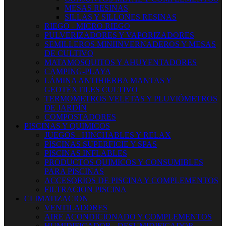
MESAS RESINAS
SILLAS Y SILLONES RESINAS
RIEGO - MICRO RIEGO
PULVERIZADORES Y VAPORIZADORES
SEMILLEROS MINIINVERNADEROS Y MESAS
DE CULTIVO
MATAMOSQUITOS Y AHUYENTADORES
CAMPING-PLAYA
LÁMINA ANTIHIERBA MANTAS Y
GEOTÉXTILES CULTIVO
TERMOMETROS VELETAS Y PLUVIÓMETROS
DE JARDÍN
COMPOSTADORES
PISCINAS Y QUIMICOS
JUEGOS - HINCHABLES Y RELAX
PISCINAS SUPERFICIE Y SPAS
PISCINAS INFLABLES
PRODUCTOS QUIMICOS Y CONSUMIBLES
PARA PISCINAS
ACCESORIOS DE PISCINA Y COMPLEMENTOS
FILTRACION PISCINA
CLIMATIZACION
VENTILADORES
AIRE ACONDICIONADO Y COMPLEMENTOS
HUMIDIFICADOR - DESUMIDIFICADOR -