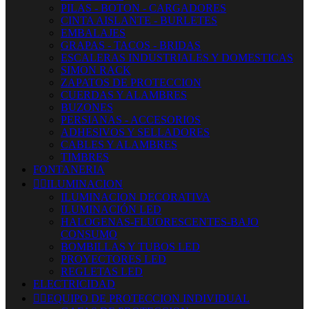
PILAS - BOTON - CARGADORES
CINTA AISLANTE - BURLETES
EMBALAJES
GRAPAS - TACOS - BRIDAS
ESCALERAS INDUSTRIALES Y DOMESTICAS
SIMON RACK
ZAPATOS DE PROTECCION
CUERDAS Y ALAMBRES
BUZONES
PERSIANAS - ACCESORIOS
ADHESIVOS Y SELLADORES
CABLES Y ALAMBRES
TIMBRES
FONTANERIA


ILUMINACION
ILUMINACION DECORATIVA
ILUMINACIÓN LED
HALOGENAS-FLUORESCENTES-BAJO
CONSUMO
BOMBILLAS Y TUBOS LED
PROYECTORES LED
REGLETAS LED
ELECTRICIDAD


EQUIPO DE PROTECCION INDIVIDUAL