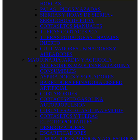
HORCAS
PALAS - PICOS Y AZADAS
SIERRAS Y HOJAS DE SIERRA -
SERRUCHOS DE PODA
CORTASETOS MANUALES
TIJERAS CORTACESPED
TIJERAS PODADORAS - NAVAJAS
INJERTO
CULTIVADORES - BINADORES Y
AIREADORES
MAQUINARIA JARDIN Y AGRICOLA
ACCESORIOS MAQUINARIA JARDIN Y
CONSUMIBLES
ASPIRADORES Y SOPLADORES
BARREDORA PEINADORA CESPED
ARTIFICIAL
CORTABORDES
CORTACESPED GASOLINA
AUTOPROPULSION
CORTACESPED GASOLINA EMPUJE
CORTASETOS Y TIJERAS
ELECTROPORTATILES
DESBROZADORAS
ESCARIFICADORES
LIMPIADORES PRESION Y ACCESORIOS