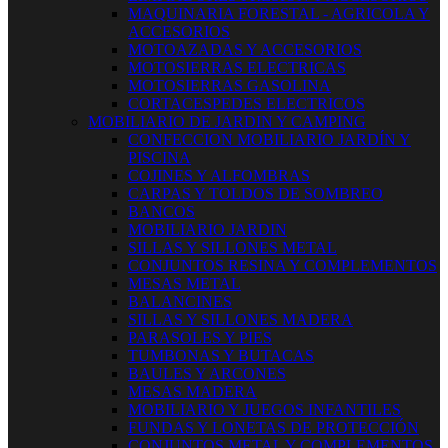
MAQUINARIA FORESTAL - AGRICOLA Y
ACCESORIOS
MOTOAZADAS Y ACCESORIOS
MOTOSIERRAS ELECTRICAS
MOTOSIERRAS GASOLINA
CORTACESPEDES ELECTRICOS
MOBILIARIO DE JARDIN Y CAMPING
CONFECCION MOBILIARIO JARDÍN Y
PISCINA
COJINES Y ALFOMBRAS
CARPAS Y TOLDOS DE SOMBREO
BANCOS
MOBILIARIO JARDIN
SILLAS Y SILLONES METAL
CONJUNTOS RESINA Y COMPLEMENTOS
MESAS METAL
BALANCINES
SILLAS Y SILLONES MADERA
PARASOLES Y PIES
TUMBONAS Y BUTACAS
BAULES Y ARCONES
MESAS MADERA
MOBILIARIO Y JUEGOS INFANTILES
FUNDAS Y LONETAS DE PROTECCIÓN
CONJUNTOS METAL Y COMPLEMENTOS