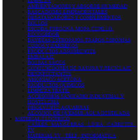
LIMPIEZA
AMBIENTADORES Y ABSORBE HUMEDAD
RASCADORES-LIMPIACRISTALES
DESATASCADORES Y COMPLEMENTOS
ROLLOS
ESCOBA-FREGONA-MOPA-CEPILLO-
RECOGEDOR
BAYETAS-ESTROPAJOS-TRAPOS-ESPONJAS
CUBOS Y BARREÑOS
PRODUCTOS ABSORBENTES
EMBALAJE
BOLSAS-SACOS
CONTENEDORES DE BASURA Y RECICLAJE
DESINFECTANTES
AMONIACO ACETONA
PRODUCTOS QUIMICOS
LIMPIEZA TEXTIL
ACCESORIOS SANITARIO INDUSTRIAL Y
HOSTELERIA
DISOLVENTE-AGUARRAS
ALCOHOL DE QUEMAR-AGUA DESTILADA
MATERIAL ELECTRICO
CABLES - MANGUERAS - LINEA - CARRETES -
TV
MATERIAL TV - TELF - INFORMATICA