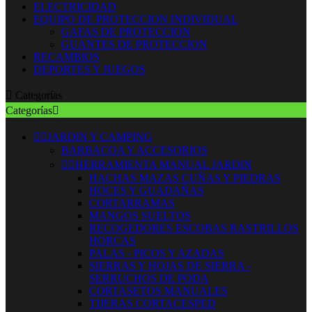
ELECTRICIDAD
EQUIPO DE PROTECCION INDIVIDUAL
GAFAS DE PROTECCION
GUANTES DE PROTECCION
RECAMBIOS
DEPORTES Y JUEGOS

Categorías
Categorías



JARDIN Y CAMPING
BARBACOA Y ACCESORIOS


HERRAMIENTA MANUAL JARDIN
HACHAS MAZAS CUÑAS Y PIEDRAS
HOCES Y GUADAÑAS
CORTARRAMAS
MANGOS SUELTOS
RECOGEDORES ESCOBAS RASTRILLOS
HORCAS
PALAS - PICOS Y AZADAS
SIERRAS Y HOJAS DE SIERRA -
SERRUCHOS DE PODA
CORTASETOS MANUALES
TIJERAS CORTACESPED