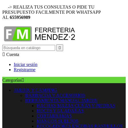
-> REALIZA TUS CONSULTAS O PIDE TU
PRESUPUESTO FACILMENTE POR WHATSAPP
AL
655956989


Cuenta
Iniciar sesión
Registrarme
Categorías

JARDIN Y CAMPING
BARBACOA Y ACCESORIOS
HERRAMIENTA MANUAL JARDIN
HACHAS MAZAS CUÑAS Y PIEDRAS
HOCES Y GUADAÑAS
CORTARRAMAS
MANGOS SUELTOS
RECOGEDORES ESCOBAS RASTRILLOS