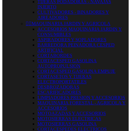
TIJERAS PODADORAS - NAVAJAS
INJERTO
CULTIVADORES - BINADORES Y
AIREADORES


MAQUINARIA JARDIN Y AGRICOLA
ACCESORIOS MAQUINARIA JARDIN Y
CONSUMIBLES
ASPIRADORES Y SOPLADORES
BARREDORA PEINADORA CESPED
ARTIFICIAL
CORTABORDES
CORTACESPED GASOLINA
AUTOPROPULSION
CORTACESPED GASOLINA EMPUJE
CORTASETOS Y TIJERAS
ELECTROPORTATILES
DESBROZADORAS
ESCARIFICADORES
LIMPIADORES PRESION Y ACCESORIOS
MAQUINARIA FORESTAL - AGRICOLA Y
ACCESORIOS
MOTOAZADAS Y ACCESORIOS
MOTOSIERRAS ELECTRICAS
MOTOSIERRAS GASOLINA
CORTACESPEDES ELECTRICOS