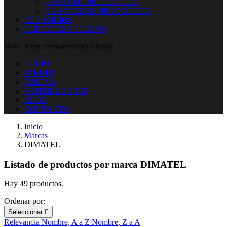
GAFAS DE PROTECCION
GUANTES DE PROTECCION
RECAMBIOS
DEPORTES Y JUEGOS
more_horiz
Permanent links block
INICIO
JARDIN
PISCINA
VENTILADORES
BLOG
CONTACTO
Inicio
Marcas
DIMATEL
Listado de productos por marca DIMATEL
Hay 49 productos.
Ordenar por:
Seleccionar

Relevancia
Nombre, A a Z
Nombre, Z a A