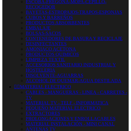
ESCOBA-FREGONA-MOPA-CEPILLO-
RECOGEDOR
BAYETAS-ESTROPAJOS-TRAPOS-ESPONJAS
CUBOS Y BARREÑOS
PRODUCTOS ABSORBENTES
EMBALAJE
BOLSAS-SACOS
CONTENEDORES DE BASURA Y RECICLAJE
DESINFECTANTES
AMONIACO ACETONA
PRODUCTOS QUIMICOS
LIMPIEZA TEXTIL
ACCESORIOS SANITARIO INDUSTRIAL Y
HOSTELERIA
DISOLVENTE-AGUARRAS
ALCOHOL DE QUEMAR-AGUA DESTILADA


MATERIAL ELECTRICO
CABLES - MANGUERAS - LINEA - CARRETES -
TV
MATERIAL TV - TELF - INFORMATICA
PEQUEÑO MATERIAL ELECTRICO
EXTRACTORES
PROLONGACIONES Y ENROLLACABLES
MATERIAL INSTALACIÓN - MINI CANAL
ANTENAS TV