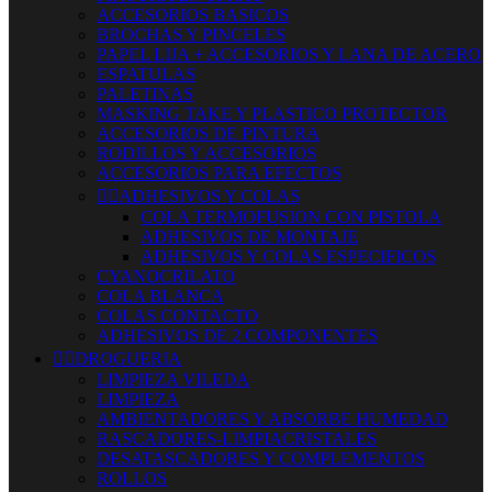
ACCESORIOS BASICOS
BROCHAS Y PINCELES
PAPEL LIJA + ACCESORIOS Y LANA DE ACERO
ESPATULAS
PALETINAS
MASKING TAKE Y PLASTICO PROTECTOR
ACCESORIOS DE PINTURA
RODILLOS Y ACCESORIOS
ACCESORIOS PARA EFECTOS


ADHESIVOS Y COLAS
COLA TERMOFUSION CON PISTOLA
ADHESIVOS DE MONTAJE
ADHESIVOS Y COLAS ESPECIFICOS
CYANOCRILATO
COLA BLANCA
COLAS CONTACTO
ADHESIVOS DE 2 COMPONENTES


DROGUERIA
LIMPIEZA VILEDA
LIMPIEZA
AMBIENTADORES Y ABSORBE HUMEDAD
RASCADORES-LIMPIACRISTALES
DESATASCADORES Y COMPLEMENTOS
ROLLOS