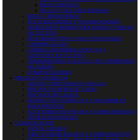
MESAS RESINAS
SILLAS Y SILLONES RESINAS
RIEGO - MICRO RIEGO
PULVERIZADORES Y VAPORIZADORES
SEMILLEROS MINIINVERNADEROS Y MESAS
DE CULTIVO
MATAMOSQUITOS Y AHUYENTADORES
CAMPING-PLAYA
LÁMINA ANTIHIERBA MANTAS Y
GEOTÉXTILES CULTIVO
TERMOMETROS VELETAS Y PLUVIÓMETROS
DE JARDÍN
COMPOSTADORES
PISCINAS Y QUIMICOS
JUEGOS - HINCHABLES Y RELAX
PISCINAS SUPERFICIE Y SPAS
PISCINAS INFLABLES
PRODUCTOS QUIMICOS Y CONSUMIBLES
PARA PISCINAS
ACCESORIOS DE PISCINA Y COMPLEMENTOS
FILTRACION PISCINA
CLIMATIZACION
VENTILADORES
AIRE ACONDICIONADO Y COMPLEMENTOS
HUMIDIFICADOR - DESUMIDIFICADOR -