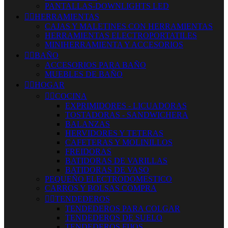
PANTALLAS-DOWNLIGHTS LED


HERRAMIENTAS
CAJAS Y MALETINES CON HERRAMIENTAS
HERRAMIENTAS ELECTROPORTATILES
MINIHERRAMIENTA Y ACCESORIOS


BAÑO
ACCESORIOS PARA BAÑO
MUEBLES DE BAÑO


HOGAR


COCINA
EXPRIMIDORES - LICUADORAS
TOSTADORAS - SANDWICHERA
BALANZAS
HERVIDORES Y TETERAS
CAFETERAS Y MOLINILLOS
FREIDORAS
BATIDORAS DE VARILLAS
BATIDORAS DE VASO
PEQUEÑO ELECTRODOMESTICO
CARROS Y BOLSAS COMPRA


TENDEDEROS
TENDEDEROS PARA COLGAR
TENDEDEROS DE SUELO
TENDEDEROS FIJOS