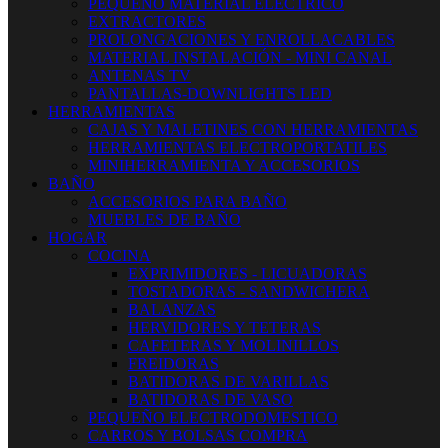
PEQUEÑO MATERIAL ELECTRICO
EXTRACTORES
PROLONGACIONES Y ENROLLACABLES
MATERIAL INSTALACIÓN - MINI CANAL
ANTENAS TV
PANTALLAS-DOWNLIGHTS LED
HERRAMIENTAS
CAJAS Y MALETINES CON HERRAMIENTAS
HERRAMIENTAS ELECTROPORTATILES
MINIHERRAMIENTA Y ACCESORIOS
BAÑO
ACCESORIOS PARA BAÑO
MUEBLES DE BAÑO
HOGAR
COCINA
EXPRIMIDORES - LICUADORAS
TOSTADORAS - SANDWICHERA
BALANZAS
HERVIDORES Y TETERAS
CAFETERAS Y MOLINILLOS
FREIDORAS
BATIDORAS DE VARILLAS
BATIDORAS DE VASO
PEQUEÑO ELECTRODOMESTICO
CARROS Y BOLSAS COMPRA