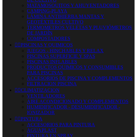
MATAMOSQUITOS Y AHUYENTADORES
CAMPING-PLAYA
LÁMINA ANTIHIERBA MANTAS Y
GEOTÉXTILES CULTIVO
TERMOMETROS VELETAS Y PLUVIÓMETROS
DE JARDÍN
COMPOSTADORES


PISCINAS Y QUIMICOS
JUEGOS - HINCHABLES Y RELAX
PISCINAS SUPERFICIE Y SPAS
PISCINAS INFLABLES
PRODUCTOS QUIMICOS Y CONSUMIBLES
PARA PISCINAS
ACCESORIOS DE PISCINA Y COMPLEMENTOS
FILTRACION PISCINA


CLIMATIZACION
VENTILADORES
AIRE ACONDICIONADO Y COMPLEMENTOS
HUMIDIFICADOR - DESUMIDIFICADOR -
IONIZADOR


PINTURA
ACCESORIOS PARA PINTURA
AGUAPLAST
PINTURA EN SPRAY