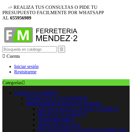
-> REALIZA TUS CONSULTAS O PIDE TU
PRESUPUESTO FACILMENTE POR WHATSAPP
AL
655956989


Cuenta
Iniciar sesión
Registrarme
Categorías

JARDIN Y CAMPING
BARBACOA Y ACCESORIOS
HERRAMIENTA MANUAL JARDIN
HACHAS MAZAS CUÑAS Y PIEDRAS
HOCES Y GUADAÑAS
CORTARRAMAS
MANGOS SUELTOS
RECOGEDORES ESCOBAS RASTRILLOS