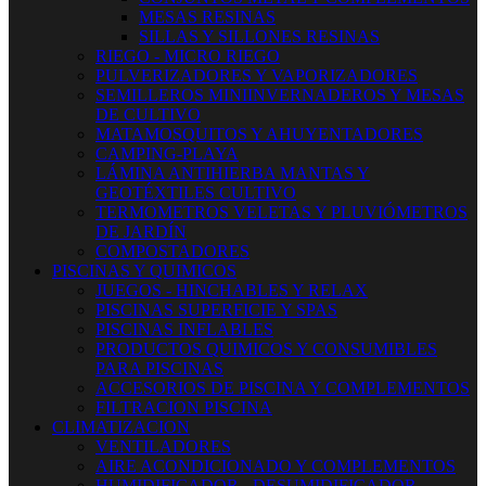
MESAS RESINAS
SILLAS Y SILLONES RESINAS
RIEGO - MICRO RIEGO
PULVERIZADORES Y VAPORIZADORES
SEMILLEROS MINIINVERNADEROS Y MESAS
DE CULTIVO
MATAMOSQUITOS Y AHUYENTADORES
CAMPING-PLAYA
LÁMINA ANTIHIERBA MANTAS Y
GEOTÉXTILES CULTIVO
TERMOMETROS VELETAS Y PLUVIÓMETROS
DE JARDÍN
COMPOSTADORES
PISCINAS Y QUIMICOS
JUEGOS - HINCHABLES Y RELAX
PISCINAS SUPERFICIE Y SPAS
PISCINAS INFLABLES
PRODUCTOS QUIMICOS Y CONSUMIBLES
PARA PISCINAS
ACCESORIOS DE PISCINA Y COMPLEMENTOS
FILTRACION PISCINA
CLIMATIZACION
VENTILADORES
AIRE ACONDICIONADO Y COMPLEMENTOS
HUMIDIFICADOR - DESUMIDIFICADOR -