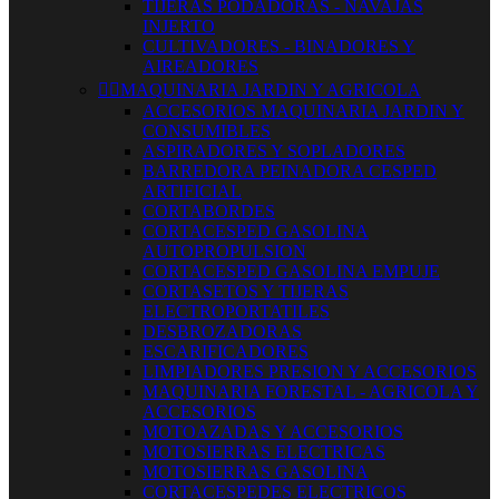
TIJERAS PODADORAS - NAVAJAS
INJERTO
CULTIVADORES - BINADORES Y
AIREADORES


MAQUINARIA JARDIN Y AGRICOLA
ACCESORIOS MAQUINARIA JARDIN Y
CONSUMIBLES
ASPIRADORES Y SOPLADORES
BARREDORA PEINADORA CESPED
ARTIFICIAL
CORTABORDES
CORTACESPED GASOLINA
AUTOPROPULSION
CORTACESPED GASOLINA EMPUJE
CORTASETOS Y TIJERAS
ELECTROPORTATILES
DESBROZADORAS
ESCARIFICADORES
LIMPIADORES PRESION Y ACCESORIOS
MAQUINARIA FORESTAL - AGRICOLA Y
ACCESORIOS
MOTOAZADAS Y ACCESORIOS
MOTOSIERRAS ELECTRICAS
MOTOSIERRAS GASOLINA
CORTACESPEDES ELECTRICOS