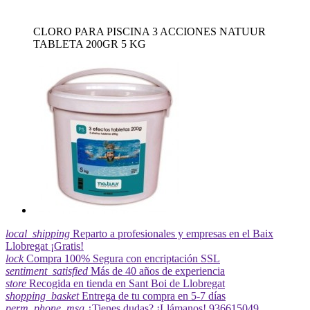
CLORO PARA PISCINA 3 ACCIONES NATUUR
TABLETA 200GR 5 KG
local_shipping
Reparto a profesionales y empresas en el Baix
Llobregat ¡Gratis!
lock
Compra 100% Segura con encriptación SSL
sentiment_satisfied
Más de 40 años de experiencia
store
Recogida en tienda en Sant Boi de Llobregat
shopping_basket
Entrega de tu compra en 5-7 días
perm_phone_msg
¿Tienes dudas? ¡Llámanos! 936615049