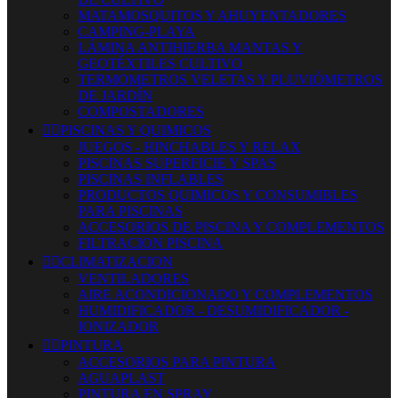
MATAMOSQUITOS Y AHUYENTADORES
CAMPING-PLAYA
LÁMINA ANTIHIERBA MANTAS Y
GEOTÉXTILES CULTIVO
TERMOMETROS VELETAS Y PLUVIÓMETROS
DE JARDÍN
COMPOSTADORES


PISCINAS Y QUIMICOS
JUEGOS - HINCHABLES Y RELAX
PISCINAS SUPERFICIE Y SPAS
PISCINAS INFLABLES
PRODUCTOS QUIMICOS Y CONSUMIBLES
PARA PISCINAS
ACCESORIOS DE PISCINA Y COMPLEMENTOS
FILTRACION PISCINA


CLIMATIZACION
VENTILADORES
AIRE ACONDICIONADO Y COMPLEMENTOS
HUMIDIFICADOR - DESUMIDIFICADOR -
IONIZADOR


PINTURA
ACCESORIOS PARA PINTURA
AGUAPLAST
PINTURA EN SPRAY