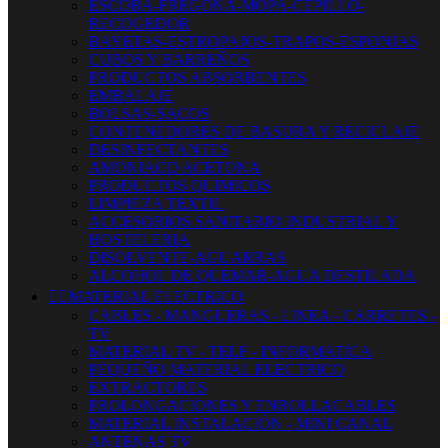
ESCOBA-FREGONA-MOPA-CEPILLO-
RECOGEDOR
BAYETAS-ESTROPAJOS-TRAPOS-ESPONJAS
CUBOS Y BARREÑOS
PRODUCTOS ABSORBENTES
EMBALAJE
BOLSAS-SACOS
CONTENEDORES DE BASURA Y RECICLAJE
DESINFECTANTES
AMONIACO ACETONA
PRODUCTOS QUIMICOS
LIMPIEZA TEXTIL
ACCESORIOS SANITARIO INDUSTRIAL Y
HOSTELERIA
DISOLVENTE-AGUARRAS
ALCOHOL DE QUEMAR-AGUA DESTILADA


MATERIAL ELECTRICO
CABLES - MANGUERAS - LINEA - CARRETES -
TV
MATERIAL TV - TELF - INFORMATICA
PEQUEÑO MATERIAL ELECTRICO
EXTRACTORES
PROLONGACIONES Y ENROLLACABLES
MATERIAL INSTALACIÓN - MINI CANAL
ANTENAS TV