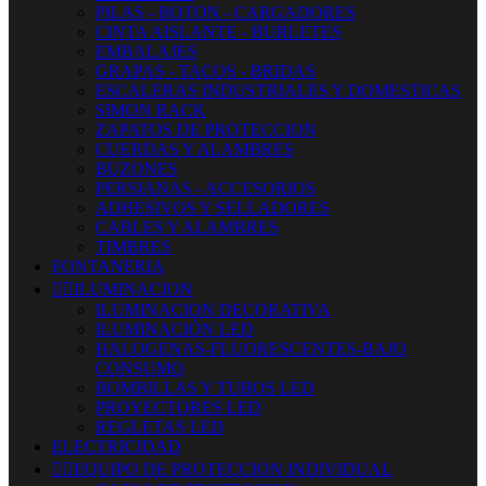
PILAS - BOTON - CARGADORES
CINTA AISLANTE - BURLETES
EMBALAJES
GRAPAS - TACOS - BRIDAS
ESCALERAS INDUSTRIALES Y DOMESTICAS
SIMON RACK
ZAPATOS DE PROTECCION
CUERDAS Y ALAMBRES
BUZONES
PERSIANAS - ACCESORIOS
ADHESIVOS Y SELLADORES
CABLES Y ALAMBRES
TIMBRES
FONTANERIA


ILUMINACION
ILUMINACION DECORATIVA
ILUMINACIÓN LED
HALOGENAS-FLUORESCENTES-BAJO
CONSUMO
BOMBILLAS Y TUBOS LED
PROYECTORES LED
REGLETAS LED
ELECTRICIDAD


EQUIPO DE PROTECCION INDIVIDUAL