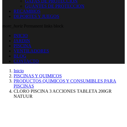
GAFAS DE PROTECCION
GUANTES DE PROTECCION
RECAMBIOS
DEPORTES Y JUEGOS
more_horiz
Permanent links block
INICIO
JARDIN
PISCINA
VENTILADORES
BLOG
CONTACTO
Inicio
PISCINAS Y QUIMICOS
PRODUCTOS QUIMICOS Y CONSUMIBLES PARA
PISCINAS
CLORO PISCINA 3 ACCIONES TABLETA 200GR
NATUUR