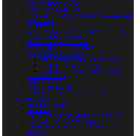
ACCESORIOS BASICOS
BROCHAS Y PINCELES
PAPEL LIJA + ACCESORIOS Y LANA DE ACERO
ESPATULAS
PALETINAS
MASKING TAKE Y PLASTICO PROTECTOR
ACCESORIOS DE PINTURA
RODILLOS Y ACCESORIOS
ACCESORIOS PARA EFECTOS


ADHESIVOS Y COLAS
COLA TERMOFUSION CON PISTOLA
ADHESIVOS DE MONTAJE
ADHESIVOS Y COLAS ESPECIFICOS
CYANOCRILATO
COLA BLANCA
COLAS CONTACTO
ADHESIVOS DE 2 COMPONENTES


DROGUERIA
LIMPIEZA VILEDA
LIMPIEZA
AMBIENTADORES Y ABSORBE HUMEDAD
RASCADORES-LIMPIACRISTALES
DESATASCADORES Y COMPLEMENTOS
ROLLOS