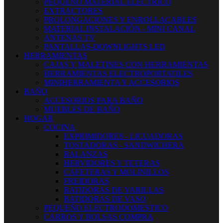
PEQUEÑO MATERIAL ELECTRICO
EXTRACTORES
PROLONGACIONES Y ENROLLACABLES
MATERIAL INSTALACIÓN - MINI CANAL
ANTENAS TV
PANTALLAS-DOWNLIGHTS LED
HERRAMIENTAS
CAJAS Y MALETINES CON HERRAMIENTAS
HERRAMIENTAS ELECTROPORTATILES
MINIHERRAMIENTA Y ACCESORIOS
BAÑO
ACCESORIOS PARA BAÑO
MUEBLES DE BAÑO
HOGAR
COCINA
EXPRIMIDORES - LICUADORAS
TOSTADORAS - SANDWICHERA
BALANZAS
HERVIDORES Y TETERAS
CAFETERAS Y MOLINILLOS
FREIDORAS
BATIDORAS DE VARILLAS
BATIDORAS DE VASO
PEQUEÑO ELECTRODOMESTICO
CARROS Y BOLSAS COMPRA