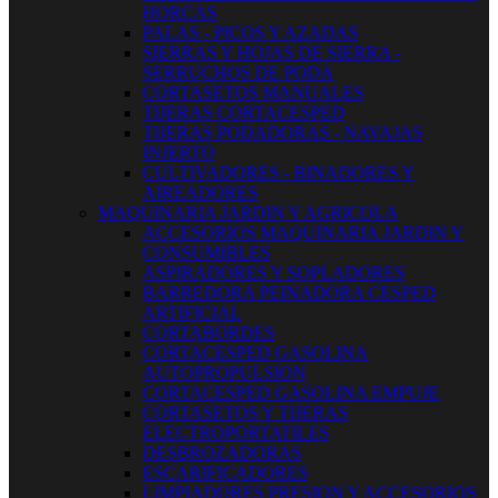
HORCAS
PALAS - PICOS Y AZADAS
SIERRAS Y HOJAS DE SIERRA -
SERRUCHOS DE PODA
CORTASETOS MANUALES
TIJERAS CORTACESPED
TIJERAS PODADORAS - NAVAJAS
INJERTO
CULTIVADORES - BINADORES Y
AIREADORES
MAQUINARIA JARDIN Y AGRICOLA
ACCESORIOS MAQUINARIA JARDIN Y
CONSUMIBLES
ASPIRADORES Y SOPLADORES
BARREDORA PEINADORA CESPED
ARTIFICIAL
CORTABORDES
CORTACESPED GASOLINA
AUTOPROPULSION
CORTACESPED GASOLINA EMPUJE
CORTASETOS Y TIJERAS
ELECTROPORTATILES
DESBROZADORAS
ESCARIFICADORES
LIMPIADORES PRESION Y ACCESORIOS