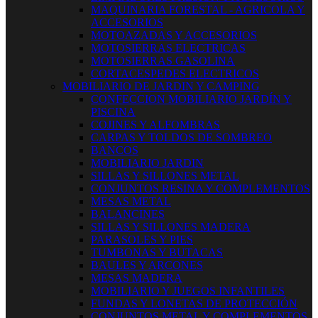
MAQUINARIA FORESTAL - AGRICOLA Y
ACCESORIOS
MOTOAZADAS Y ACCESORIOS
MOTOSIERRAS ELECTRICAS
MOTOSIERRAS GASOLINA
CORTACESPEDES ELECTRICOS
MOBILIARIO DE JARDIN Y CAMPING
CONFECCION MOBILIARIO JARDÍN Y
PISCINA
COJINES Y ALFOMBRAS
CARPAS Y TOLDOS DE SOMBREO
BANCOS
MOBILIARIO JARDIN
SILLAS Y SILLONES METAL
CONJUNTOS RESINA Y COMPLEMENTOS
MESAS METAL
BALANCINES
SILLAS Y SILLONES MADERA
PARASOLES Y PIES
TUMBONAS Y BUTACAS
BAULES Y ARCONES
MESAS MADERA
MOBILIARIO Y JUEGOS INFANTILES
FUNDAS Y LONETAS DE PROTECCIÓN
CONJUNTOS METAL Y COMPLEMENTOS