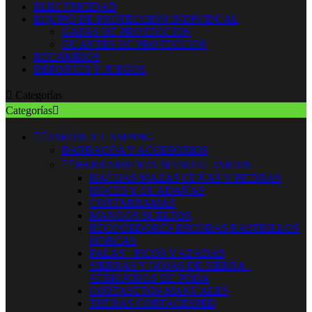
ELECTRICIDAD
EQUIPO DE PROTECCION INDIVIDUAL
GAFAS DE PROTECCION
GUANTES DE PROTECCION
RECAMBIOS
DEPORTES Y JUEGOS

Categorías
Categorías



JARDIN Y CAMPING
BARBACOA Y ACCESORIOS


HERRAMIENTA MANUAL JARDIN
HACHAS MAZAS CUÑAS Y PIEDRAS
HOCES Y GUADAÑAS
CORTARRAMAS
MANGOS SUELTOS
RECOGEDORES ESCOBAS RASTRILLOS
HORCAS
PALAS - PICOS Y AZADAS
SIERRAS Y HOJAS DE SIERRA -
SERRUCHOS DE PODA
CORTASETOS MANUALES
TIJERAS CORTACESPED