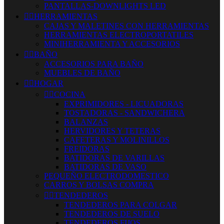
PANTALLAS-DOWNLIGHTS LED


HERRAMIENTAS
CAJAS Y MALETINES CON HERRAMIENTAS
HERRAMIENTAS ELECTROPORTATILES
MINIHERRAMIENTA Y ACCESORIOS


BAÑO
ACCESORIOS PARA BAÑO
MUEBLES DE BAÑO


HOGAR


COCINA
EXPRIMIDORES - LICUADORAS
TOSTADORAS - SANDWICHERA
BALANZAS
HERVIDORES Y TETERAS
CAFETERAS Y MOLINILLOS
FREIDORAS
BATIDORAS DE VARILLAS
BATIDORAS DE VASO
PEQUEÑO ELECTRODOMESTICO
CARROS Y BOLSAS COMPRA


TENDEDEROS
TENDEDEROS PARA COLGAR
TENDEDEROS DE SUELO
TENDEDEROS FIJOS