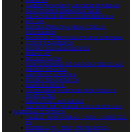
LIMPIEZA
AMBIENTADORES Y ABSORBE HUMEDAD
RASCADORES-LIMPIACRISTALES
DESATASCADORES Y COMPLEMENTOS
ROLLOS
ESCOBA-FREGONA-MOPA-CEPILLO-
RECOGEDOR
BAYETAS-ESTROPAJOS-TRAPOS-ESPONJAS
CUBOS Y BARREÑOS
PRODUCTOS ABSORBENTES
EMBALAJE
BOLSAS-SACOS
CONTENEDORES DE BASURA Y RECICLAJE
DESINFECTANTES
AMONIACO ACETONA
PRODUCTOS QUIMICOS
LIMPIEZA TEXTIL
ACCESORIOS SANITARIO INDUSTRIAL Y
HOSTELERIA
DISOLVENTE-AGUARRAS
ALCOHOL DE QUEMAR-AGUA DESTILADA
MATERIAL ELECTRICO
CABLES - MANGUERAS - LINEA - CARRETES -
TV
MATERIAL TV - TELF - INFORMATICA