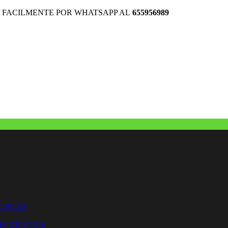
 FACILMENTE POR WHATSAPP AL
655956989
HORCAS
OS DE PODA