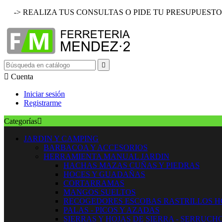
-> REALIZA TUS CONSULTAS O PIDE TU PRESUPUESTO


Cuenta
Iniciar sesión
Registrarme
Categorías

JARDIN Y CAMPING
BARBACOA Y ACCESORIOS
HERRAMIENTA MANUAL JARDIN
HACHAS MAZAS CUÑAS Y PIEDRAS
HOCES Y GUADAÑAS
CORTARRAMAS
MANGOS SUELTOS
RECOGEDORES ESCOBAS RASTRILLOS 
PALAS - PICOS Y AZADAS
SIERRAS Y HOJAS DE SIERRA - SERRUCH