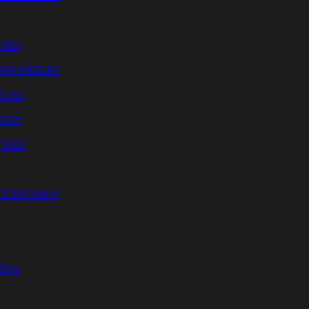
O
ORES
NSUMIBLES
CIAL
SION
ILES
ACCESORIOS
CINA