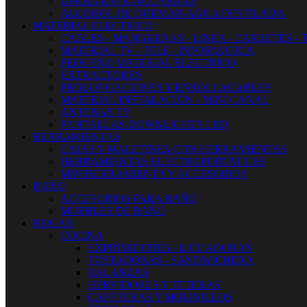
DISOLVENTE-AGUARRAS
ALCOHOL DE QUEMAR-AGUA DESTILADA
MATERIAL ELECTRICO
CABLES - MANGUERAS - LINEA - CARRETES - 
MATERIAL TV - TELF - INFORMATICA
PEQUEÑO MATERIAL ELECTRICO
EXTRACTORES
PROLONGACIONES Y ENROLLACABLES
MATERIAL INSTALACIÓN - MINI CANAL
ANTENAS TV
PANTALLAS-DOWNLIGHTS LED
HERRAMIENTAS
CAJAS Y MALETINES CON HERRAMIENTAS
HERRAMIENTAS ELECTROPORTATILES
MINIHERRAMIENTA Y ACCESORIOS
BAÑO
ACCESORIOS PARA BAÑO
MUEBLES DE BAÑO
HOGAR
COCINA
EXPRIMIDORES - LICUADORAS
TOSTADORAS - SANDWICHERA
BALANZAS
HERVIDORES Y TETERAS
CAFETERAS Y MOLINILLOS