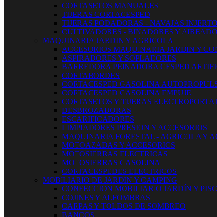
CORTASETOS MANUALES
TIJERAS CORTACESPED
TIJERAS PODADORAS - NAVAJAS INJERT
CULTIVADORES - BINADORES Y AIREAD
MAQUINARIA JARDIN Y AGRICOLA
ACCESORIOS MAQUINARIA JARDIN Y CO
ASPIRADORES Y SOPLADORES
BARREDORA PEINADORA CESPED ARTIFI
CORTABORDES
CORTACESPED GASOLINA AUTOPROPUL
CORTACESPED GASOLINA EMPUJE
CORTASETOS Y TIJERAS ELECTROPORTAT
DESBROZADORAS
ESCARIFICADORES
LIMPIADORES PRESION Y ACCESORIOS
MAQUINARIA FORESTAL - AGRICOLA Y 
MOTOAZADAS Y ACCESORIOS
MOTOSIERRAS ELECTRICAS
MOTOSIERRAS GASOLINA
CORTACESPEDES ELECTRICOS
MOBILIARIO DE JARDIN Y CAMPING
CONFECCION MOBILIARIO JARDÍN Y PIS
COJINES Y ALFOMBRAS
CARPAS Y TOLDOS DE SOMBREO
BANCOS