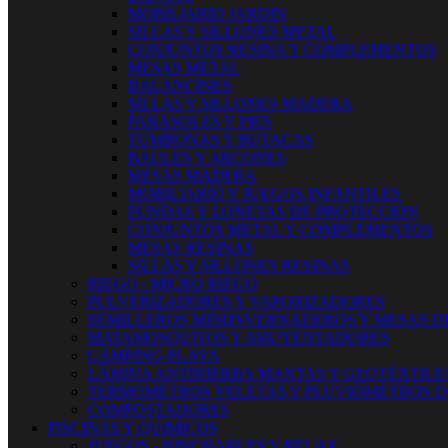
MOBILIARIO JARDIN
SILLAS Y SILLONES METAL
CONJUNTOS RESINA Y COMPLEMENTOS
MESAS METAL
BALANCINES
SILLAS Y SILLONES MADERA
PARASOLES Y PIES
TUMBONAS Y BUTACAS
BAULES Y ARCONES
MESAS MADERA
MOBILIARIO Y JUEGOS INFANTILES
FUNDAS Y LONETAS DE PROTECCIÓN
CONJUNTOS METAL Y COMPLEMENTOS
MESAS RESINAS
SILLAS Y SILLONES RESINAS
RIEGO - MICRO RIEGO
PULVERIZADORES Y VAPORIZADORES
SEMILLEROS MINIINVERNADEROS Y MESAS D
MATAMOSQUITOS Y AHUYENTADORES
CAMPING-PLAYA
LÁMINA ANTIHIERBA MANTAS Y GEOTÉXTILE
TERMOMETROS VELETAS Y PLUVIÓMETROS D
COMPOSTADORES
PISCINAS Y QUIMICOS
JUEGOS - HINCHABLES Y RELAX