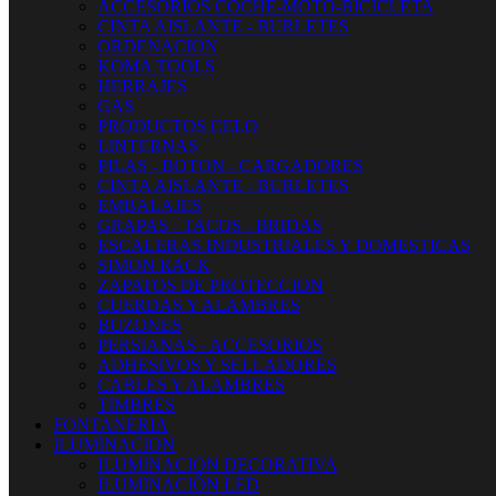
ACCESORIOS COCHE-MOTO-BICICLETA
CINTA AISLANTE - BURLETES
ORDENACION
KOMA TOOLS
HERRAJES
GAS
PRODUCTOS CELO
LINTERNAS
PILAS - BOTON - CARGADORES
CINTA AISLANTE - BURLETES
EMBALAJES
GRAPAS - TACOS - BRIDAS
ESCALERAS INDUSTRIALES Y DOMESTICAS
SIMON RACK
ZAPATOS DE PROTECCION
CUERDAS Y ALAMBRES
BUZONES
PERSIANAS - ACCESORIOS
ADHESIVOS Y SELLADORES
CABLES Y ALAMBRES
TIMBRES
FONTANERIA
ILUMINACION
ILUMINACION DECORATIVA
ILUMINACIÓN LED