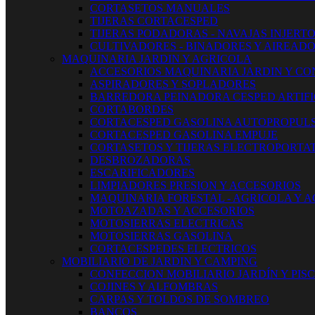
CORTASETOS MANUALES
TIJERAS CORTACESPED
TIJERAS PODADORAS - NAVAJAS INJERT
CULTIVADORES - BINADORES Y AIREAD
MAQUINARIA JARDIN Y AGRICOLA
ACCESORIOS MAQUINARIA JARDIN Y CO
ASPIRADORES Y SOPLADORES
BARREDORA PEINADORA CESPED ARTIFI
CORTABORDES
CORTACESPED GASOLINA AUTOPROPUL
CORTACESPED GASOLINA EMPUJE
CORTASETOS Y TIJERAS ELECTROPORTAT
DESBROZADORAS
ESCARIFICADORES
LIMPIADORES PRESION Y ACCESORIOS
MAQUINARIA FORESTAL - AGRICOLA Y 
MOTOAZADAS Y ACCESORIOS
MOTOSIERRAS ELECTRICAS
MOTOSIERRAS GASOLINA
CORTACESPEDES ELECTRICOS
MOBILIARIO DE JARDIN Y CAMPING
CONFECCION MOBILIARIO JARDÍN Y PIS
COJINES Y ALFOMBRAS
CARPAS Y TOLDOS DE SOMBREO
BANCOS