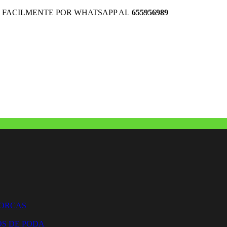
 FACILMENTE POR WHATSAPP AL
655956989
HORCAS
OS DE PODA