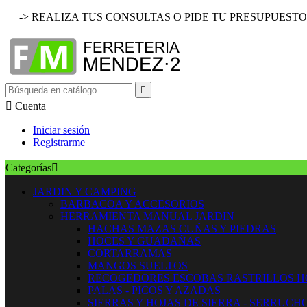
-> REALIZA TUS CONSULTAS O PIDE TU PRESUPUESTO


Cuenta
Iniciar sesión
Registrarme
Categorías

JARDIN Y CAMPING
BARBACOA Y ACCESORIOS
HERRAMIENTA MANUAL JARDIN
HACHAS MAZAS CUÑAS Y PIEDRAS
HOCES Y GUADAÑAS
CORTARRAMAS
MANGOS SUELTOS
RECOGEDORES ESCOBAS RASTRILLOS 
PALAS - PICOS Y AZADAS
SIERRAS Y HOJAS DE SIERRA - SERRUCH