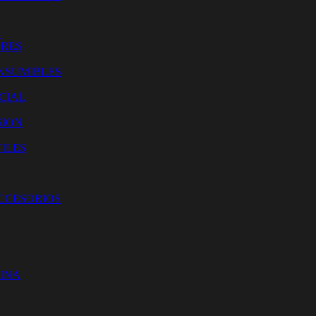
O
ORES
NSUMIBLES
CIAL
SION
ILES
ACCESORIOS
CINA