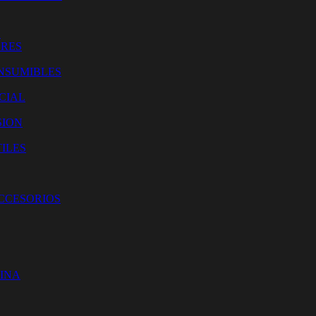
O
ORES
NSUMIBLES
CIAL
SION
ILES
ACCESORIOS
CINA