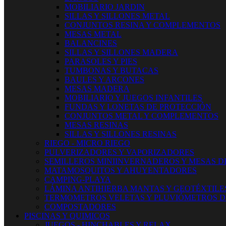
MOBILIARIO JARDIN
SILLAS Y SILLONES METAL
CONJUNTOS RESINA Y COMPLEMENTOS
MESAS METAL
BALANCINES
SILLAS Y SILLONES MADERA
PARASOLES Y PIES
TUMBONAS Y BUTACAS
BAULES Y ARCONES
MESAS MADERA
MOBILIARIO Y JUEGOS INFANTILES
FUNDAS Y LONETAS DE PROTECCIÓN
CONJUNTOS METAL Y COMPLEMENTOS
MESAS RESINAS
SILLAS Y SILLONES RESINAS
RIEGO - MICRO RIEGO
PULVERIZADORES Y VAPORIZADORES
SEMILLEROS MINIINVERNADEROS Y MESAS D
MATAMOSQUITOS Y AHUYENTADORES
CAMPING-PLAYA
LÁMINA ANTIHIERBA MANTAS Y GEOTÉXTILE
TERMOMETROS VELETAS Y PLUVIÓMETROS D
COMPOSTADORES
PISCINAS Y QUIMICOS
JUEGOS - HINCHABLES Y RELAX