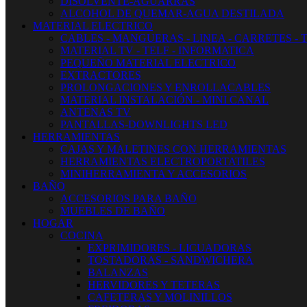
DISOLVENTE-AGUARRAS
ALCOHOL DE QUEMAR-AGUA DESTILADA
MATERIAL ELECTRICO
CABLES - MANGUERAS - LINEA - CARRETES - 
MATERIAL TV - TELF - INFORMATICA
PEQUEÑO MATERIAL ELECTRICO
EXTRACTORES
PROLONGACIONES Y ENROLLACABLES
MATERIAL INSTALACIÓN - MINI CANAL
ANTENAS TV
PANTALLAS-DOWNLIGHTS LED
HERRAMIENTAS
CAJAS Y MALETINES CON HERRAMIENTAS
HERRAMIENTAS ELECTROPORTATILES
MINIHERRAMIENTA Y ACCESORIOS
BAÑO
ACCESORIOS PARA BAÑO
MUEBLES DE BAÑO
HOGAR
COCINA
EXPRIMIDORES - LICUADORAS
TOSTADORAS - SANDWICHERA
BALANZAS
HERVIDORES Y TETERAS
CAFETERAS Y MOLINILLOS