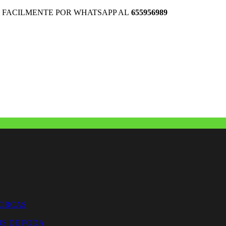
 FACILMENTE POR WHATSAPP AL
655956989
HORCAS
OS DE PODA