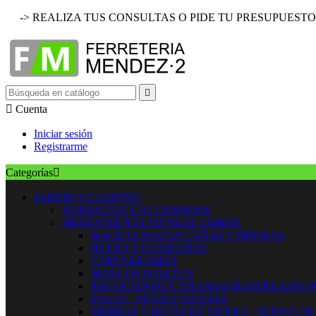
-> REALIZA TUS CONSULTAS O PIDE TU PRESUPUESTO


Cuenta
Iniciar sesión
Registrarme
Categorías

JARDIN Y CAMPING
BARBACOA Y ACCESORIOS
HERRAMIENTA MANUAL JARDIN
HACHAS MAZAS CUÑAS Y PIEDRAS
HOCES Y GUADAÑAS
CORTARRAMAS
MANGOS SUELTOS
RECOGEDORES ESCOBAS RASTRILLOS 
PALAS - PICOS Y AZADAS
SIERRAS Y HOJAS DE SIERRA - SERRUCH