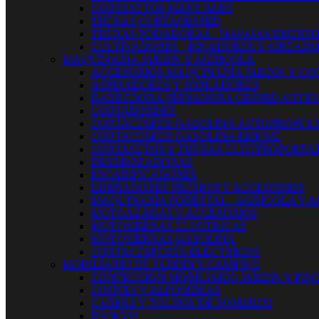
CORTASETOS MANUALES
TIJERAS CORTACESPED
TIJERAS PODADORAS - NAVAJAS INJERT
CULTIVADORES - BINADORES Y AIREAD
MAQUINARIA JARDIN Y AGRICOLA
ACCESORIOS MAQUINARIA JARDIN Y CO
ASPIRADORES Y SOPLADORES
BARREDORA PEINADORA CESPED ARTIFI
CORTABORDES
CORTACESPED GASOLINA AUTOPROPUL
CORTACESPED GASOLINA EMPUJE
CORTASETOS Y TIJERAS ELECTROPORTAT
DESBROZADORAS
ESCARIFICADORES
LIMPIADORES PRESION Y ACCESORIOS
MAQUINARIA FORESTAL - AGRICOLA Y 
MOTOAZADAS Y ACCESORIOS
MOTOSIERRAS ELECTRICAS
MOTOSIERRAS GASOLINA
CORTACESPEDES ELECTRICOS
MOBILIARIO DE JARDIN Y CAMPING
CONFECCION MOBILIARIO JARDÍN Y PIS
COJINES Y ALFOMBRAS
CARPAS Y TOLDOS DE SOMBREO
BANCOS