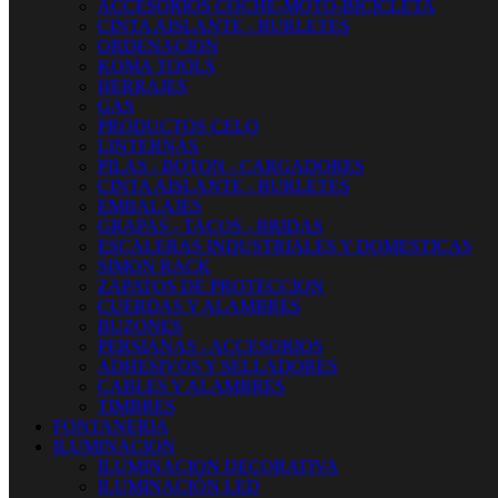
ACCESORIOS COCHE-MOTO-BICICLETA
CINTA AISLANTE - BURLETES
ORDENACION
KOMA TOOLS
HERRAJES
GAS
PRODUCTOS CELO
LINTERNAS
PILAS - BOTON - CARGADORES
CINTA AISLANTE - BURLETES
EMBALAJES
GRAPAS - TACOS - BRIDAS
ESCALERAS INDUSTRIALES Y DOMESTICAS
SIMON RACK
ZAPATOS DE PROTECCION
CUERDAS Y ALAMBRES
BUZONES
PERSIANAS - ACCESORIOS
ADHESIVOS Y SELLADORES
CABLES Y ALAMBRES
TIMBRES
FONTANERIA
ILUMINACION
ILUMINACION DECORATIVA
ILUMINACIÓN LED