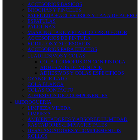
ACCESORIOS BASICOS
BROCHAS Y PINCELES
PAPEL LIJA + ACCESORIOS Y LANA DE ACERO
ESPATULAS
PALETINAS
MASKING TAKE Y PLASTICO PROTECTOR
ACCESORIOS DE PINTURA
RODILLOS Y ACCESORIOS
ACCESORIOS PARA EFECTOS


ADHESIVOS Y COLAS
COLA TERMOFUSION CON PISTOLA
ADHESIVOS DE MONTAJE
ADHESIVOS Y COLAS ESPECIFICOS
CYANOCRILATO
COLA BLANCA
COLAS CONTACTO
ADHESIVOS DE 2 COMPONENTES


DROGUERIA
LIMPIEZA VILEDA
LIMPIEZA
AMBIENTADORES Y ABSORBE HUMEDAD
RASCADORES-LIMPIACRISTALES
DESATASCADORES Y COMPLEMENTOS
ROLLOS