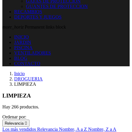
GAFAS DE PROTECCION
GUANTES DE PROTECCION
RECAMBIOS
DEPORTES Y JUEGOS
more_horiz
Permanent links block
INICIO
JARDIN
PISCINA
VENTILADORES
BLOG
CONTACTO
Inicio
DROGUERIA
LIMPIEZA
LIMPIEZA
Hay 266 productos.
Ordenar por:
Relevancia

Los más vendidos
Relevancia
Nombre, A a Z
Nombre, Z a A