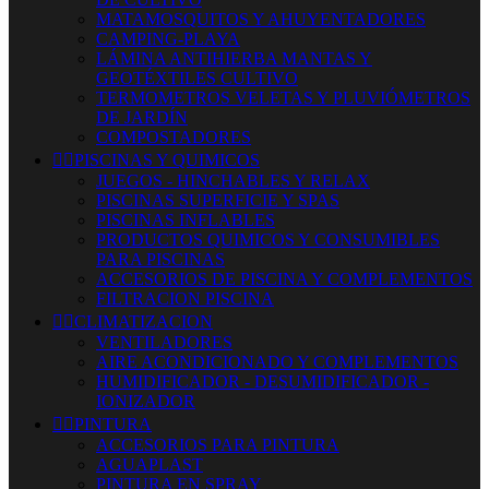
MATAMOSQUITOS Y AHUYENTADORES
CAMPING-PLAYA
LÁMINA ANTIHIERBA MANTAS Y
GEOTÉXTILES CULTIVO
TERMOMETROS VELETAS Y PLUVIÓMETROS
DE JARDÍN
COMPOSTADORES


PISCINAS Y QUIMICOS
JUEGOS - HINCHABLES Y RELAX
PISCINAS SUPERFICIE Y SPAS
PISCINAS INFLABLES
PRODUCTOS QUIMICOS Y CONSUMIBLES
PARA PISCINAS
ACCESORIOS DE PISCINA Y COMPLEMENTOS
FILTRACION PISCINA


CLIMATIZACION
VENTILADORES
AIRE ACONDICIONADO Y COMPLEMENTOS
HUMIDIFICADOR - DESUMIDIFICADOR -
IONIZADOR


PINTURA
ACCESORIOS PARA PINTURA
AGUAPLAST
PINTURA EN SPRAY