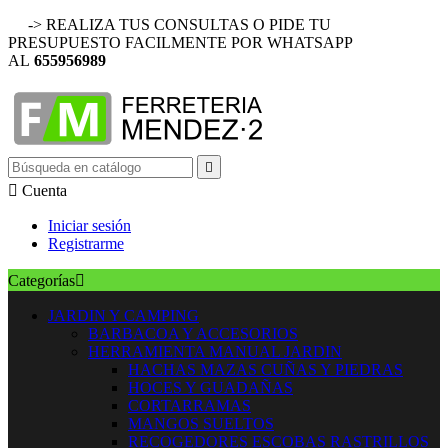
-> REALIZA TUS CONSULTAS O PIDE TU
PRESUPUESTO FACILMENTE POR WHATSAPP
AL
655956989


Cuenta
Iniciar sesión
Registrarme
Categorías

JARDIN Y CAMPING
BARBACOA Y ACCESORIOS
HERRAMIENTA MANUAL JARDIN
HACHAS MAZAS CUÑAS Y PIEDRAS
HOCES Y GUADAÑAS
CORTARRAMAS
MANGOS SUELTOS
RECOGEDORES ESCOBAS RASTRILLOS