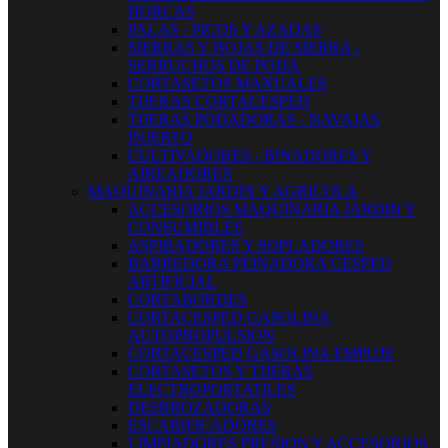
HORCAS
PALAS - PICOS Y AZADAS
SIERRAS Y HOJAS DE SIERRA -
SERRUCHOS DE PODA
CORTASETOS MANUALES
TIJERAS CORTACESPED
TIJERAS PODADORAS - NAVAJAS
INJERTO
CULTIVADORES - BINADORES Y
AIREADORES
MAQUINARIA JARDIN Y AGRICOLA
ACCESORIOS MAQUINARIA JARDIN Y
CONSUMIBLES
ASPIRADORES Y SOPLADORES
BARREDORA PEINADORA CESPED
ARTIFICIAL
CORTABORDES
CORTACESPED GASOLINA
AUTOPROPULSION
CORTACESPED GASOLINA EMPUJE
CORTASETOS Y TIJERAS
ELECTROPORTATILES
DESBROZADORAS
ESCARIFICADORES
LIMPIADORES PRESION Y ACCESORIOS