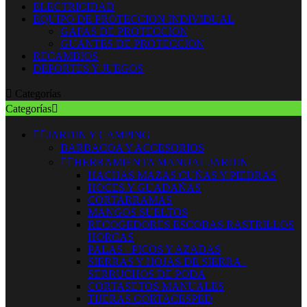
ELECTRICIDAD
EQUIPO DE PROTECCION INDIVIDUAL
GAFAS DE PROTECCION
GUANTES DE PROTECCION
RECAMBIOS
DEPORTES Y JUEGOS

Categorías
Categorías



JARDIN Y CAMPING
BARBACOA Y ACCESORIOS


HERRAMIENTA MANUAL JARDIN
HACHAS MAZAS CUÑAS Y PIEDRAS
HOCES Y GUADAÑAS
CORTARRAMAS
MANGOS SUELTOS
RECOGEDORES ESCOBAS RASTRILLOS
HORCAS
PALAS - PICOS Y AZADAS
SIERRAS Y HOJAS DE SIERRA -
SERRUCHOS DE PODA
CORTASETOS MANUALES
TIJERAS CORTACESPED