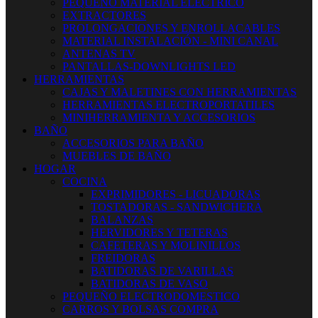
PEQUEÑO MATERIAL ELECTRICO
EXTRACTORES
PROLONGACIONES Y ENROLLACABLES
MATERIAL INSTALACIÓN - MINI CANAL
ANTENAS TV
PANTALLAS-DOWNLIGHTS LED
HERRAMIENTAS
CAJAS Y MALETINES CON HERRAMIENTAS
HERRAMIENTAS ELECTROPORTATILES
MINIHERRAMIENTA Y ACCESORIOS
BAÑO
ACCESORIOS PARA BAÑO
MUEBLES DE BAÑO
HOGAR
COCINA
EXPRIMIDORES - LICUADORAS
TOSTADORAS - SANDWICHERA
BALANZAS
HERVIDORES Y TETERAS
CAFETERAS Y MOLINILLOS
FREIDORAS
BATIDORAS DE VARILLAS
BATIDORAS DE VASO
PEQUEÑO ELECTRODOMESTICO
CARROS Y BOLSAS COMPRA