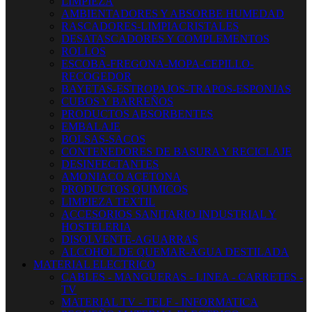
LIMPIEZA
AMBIENTADORES Y ABSORBE HUMEDAD
RASCADORES-LIMPIACRISTALES
DESATASCADORES Y COMPLEMENTOS
ROLLOS
ESCOBA-FREGONA-MOPA-CEPILLO-
RECOGEDOR
BAYETAS-ESTROPAJOS-TRAPOS-ESPONJAS
CUBOS Y BARREÑOS
PRODUCTOS ABSORBENTES
EMBALAJE
BOLSAS-SACOS
CONTENEDORES DE BASURA Y RECICLAJE
DESINFECTANTES
AMONIACO ACETONA
PRODUCTOS QUIMICOS
LIMPIEZA TEXTIL
ACCESORIOS SANITARIO INDUSTRIAL Y
HOSTELERIA
DISOLVENTE-AGUARRAS
ALCOHOL DE QUEMAR-AGUA DESTILADA
MATERIAL ELECTRICO
CABLES - MANGUERAS - LINEA - CARRETES -
TV
MATERIAL TV - TELF - INFORMATICA