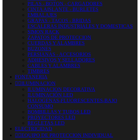
PILAS - BOTON - CARGADORES
CINTA AISLANTE - BURLETES
EMBALAJES
GRAPAS - TACOS - BRIDAS
ESCALERAS INDUSTRIALES Y DOMESTICAS
SIMON RACK
ZAPATOS DE PROTECCION
CUERDAS Y ALAMBRES
BUZONES
PERSIANAS - ACCESORIOS
ADHESIVOS Y SELLADORES
CABLES Y ALAMBRES
TIMBRES
FONTANERIA


ILUMINACION
ILUMINACION DECORATIVA
ILUMINACIÓN LED
HALOGENAS-FLUORESCENTES-BAJO
CONSUMO
BOMBILLAS Y TUBOS LED
PROYECTORES LED
REGLETAS LED
ELECTRICIDAD


EQUIPO DE PROTECCION INDIVIDUAL