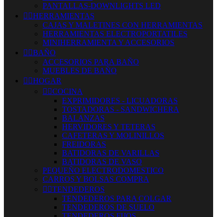
PANTALLAS-DOWNLIGHTS LED


HERRAMIENTAS
CAJAS Y MALETINES CON HERRAMIENTAS
HERRAMIENTAS ELECTROPORTATILES
MINIHERRAMIENTA Y ACCESORIOS


BAÑO
ACCESORIOS PARA BAÑO
MUEBLES DE BAÑO


HOGAR


COCINA
EXPRIMIDORES - LICUADORAS
TOSTADORAS - SANDWICHERA
BALANZAS
HERVIDORES Y TETERAS
CAFETERAS Y MOLINILLOS
FREIDORAS
BATIDORAS DE VARILLAS
BATIDORAS DE VASO
PEQUEÑO ELECTRODOMESTICO
CARROS Y BOLSAS COMPRA


TENDEDEROS
TENDEDEROS PARA COLGAR
TENDEDEROS DE SUELO
TENDEDEROS FIJOS