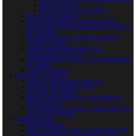
MESAS RESINAS
SILLAS Y SILLONES RESINAS
RIEGO - MICRO RIEGO
PULVERIZADORES Y VAPORIZADORES
SEMILLEROS MINIINVERNADEROS Y MESAS
DE CULTIVO
MATAMOSQUITOS Y AHUYENTADORES
CAMPING-PLAYA
LÁMINA ANTIHIERBA MANTAS Y
GEOTÉXTILES CULTIVO
TERMOMETROS VELETAS Y PLUVIÓMETROS
DE JARDÍN
COMPOSTADORES
PISCINAS Y QUIMICOS
JUEGOS - HINCHABLES Y RELAX
PISCINAS SUPERFICIE Y SPAS
PISCINAS INFLABLES
PRODUCTOS QUIMICOS Y CONSUMIBLES
PARA PISCINAS
ACCESORIOS DE PISCINA Y COMPLEMENTOS
FILTRACION PISCINA
CLIMATIZACION
VENTILADORES
AIRE ACONDICIONADO Y COMPLEMENTOS
HUMIDIFICADOR - DESUMIDIFICADOR -