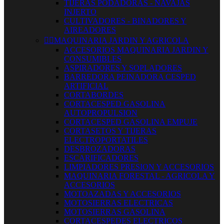
TIJERAS PODADORAS - NAVAJAS
INJERTO
CULTIVADORES - BINADORES Y
AIREADORES


MAQUINARIA JARDIN Y AGRICOLA
ACCESORIOS MAQUINARIA JARDIN Y
CONSUMIBLES
ASPIRADORES Y SOPLADORES
BARREDORA PEINADORA CESPED
ARTIFICIAL
CORTABORDES
CORTACESPED GASOLINA
AUTOPROPULSION
CORTACESPED GASOLINA EMPUJE
CORTASETOS Y TIJERAS
ELECTROPORTATILES
DESBROZADORAS
ESCARIFICADORES
LIMPIADORES PRESION Y ACCESORIOS
MAQUINARIA FORESTAL - AGRICOLA Y
ACCESORIOS
MOTOAZADAS Y ACCESORIOS
MOTOSIERRAS ELECTRICAS
MOTOSIERRAS GASOLINA
CORTACESPEDES ELECTRICOS