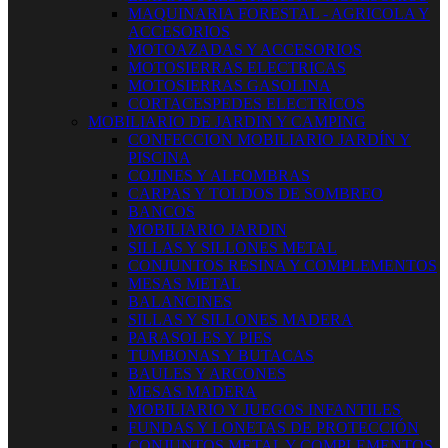
MAQUINARIA FORESTAL - AGRICOLA Y
ACCESORIOS
MOTOAZADAS Y ACCESORIOS
MOTOSIERRAS ELECTRICAS
MOTOSIERRAS GASOLINA
CORTACESPEDES ELECTRICOS
MOBILIARIO DE JARDIN Y CAMPING
CONFECCION MOBILIARIO JARDÍN Y
PISCINA
COJINES Y ALFOMBRAS
CARPAS Y TOLDOS DE SOMBREO
BANCOS
MOBILIARIO JARDIN
SILLAS Y SILLONES METAL
CONJUNTOS RESINA Y COMPLEMENTOS
MESAS METAL
BALANCINES
SILLAS Y SILLONES MADERA
PARASOLES Y PIES
TUMBONAS Y BUTACAS
BAULES Y ARCONES
MESAS MADERA
MOBILIARIO Y JUEGOS INFANTILES
FUNDAS Y LONETAS DE PROTECCIÓN
CONJUNTOS METAL Y COMPLEMENTOS