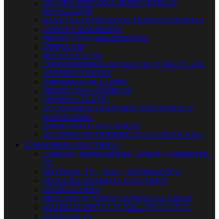
ESCOBA-FREGONA-MOPA-CEPILLO-
RECOGEDOR
BAYETAS-ESTROPAJOS-TRAPOS-ESPONJAS
CUBOS Y BARREÑOS
PRODUCTOS ABSORBENTES
EMBALAJE
BOLSAS-SACOS
CONTENEDORES DE BASURA Y RECICLAJE
DESINFECTANTES
AMONIACO ACETONA
PRODUCTOS QUIMICOS
LIMPIEZA TEXTIL
ACCESORIOS SANITARIO INDUSTRIAL Y
HOSTELERIA
DISOLVENTE-AGUARRAS
ALCOHOL DE QUEMAR-AGUA DESTILADA


MATERIAL ELECTRICO
CABLES - MANGUERAS - LINEA - CARRETES -
TV
MATERIAL TV - TELF - INFORMATICA
PEQUEÑO MATERIAL ELECTRICO
EXTRACTORES
PROLONGACIONES Y ENROLLACABLES
MATERIAL INSTALACIÓN - MINI CANAL
ANTENAS TV