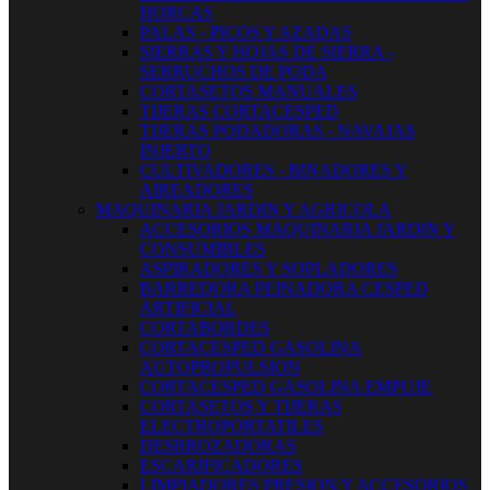
HORCAS
PALAS - PICOS Y AZADAS
SIERRAS Y HOJAS DE SIERRA -
SERRUCHOS DE PODA
CORTASETOS MANUALES
TIJERAS CORTACESPED
TIJERAS PODADORAS - NAVAJAS
INJERTO
CULTIVADORES - BINADORES Y
AIREADORES
MAQUINARIA JARDIN Y AGRICOLA
ACCESORIOS MAQUINARIA JARDIN Y
CONSUMIBLES
ASPIRADORES Y SOPLADORES
BARREDORA PEINADORA CESPED
ARTIFICIAL
CORTABORDES
CORTACESPED GASOLINA
AUTOPROPULSION
CORTACESPED GASOLINA EMPUJE
CORTASETOS Y TIJERAS
ELECTROPORTATILES
DESBROZADORAS
ESCARIFICADORES
LIMPIADORES PRESION Y ACCESORIOS