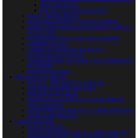
MESAS RESINAS
SILLAS Y SILLONES RESINAS
RIEGO - MICRO RIEGO
PULVERIZADORES Y VAPORIZADORES
SEMILLEROS MINIINVERNADEROS Y MESAS
DE CULTIVO
MATAMOSQUITOS Y AHUYENTADORES
CAMPING-PLAYA
LÁMINA ANTIHIERBA MANTAS Y
GEOTÉXTILES CULTIVO
TERMOMETROS VELETAS Y PLUVIÓMETROS
DE JARDÍN
COMPOSTADORES
PISCINAS Y QUIMICOS
JUEGOS - HINCHABLES Y RELAX
PISCINAS SUPERFICIE Y SPAS
PISCINAS INFLABLES
PRODUCTOS QUIMICOS Y CONSUMIBLES
PARA PISCINAS
ACCESORIOS DE PISCINA Y COMPLEMENTOS
FILTRACION PISCINA
CLIMATIZACION
VENTILADORES
AIRE ACONDICIONADO Y COMPLEMENTOS
HUMIDIFICADOR - DESUMIDIFICADOR -