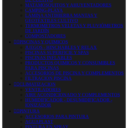
MATAMOSQUITOS Y AHUYENTADORES
CAMPING-PLAYA
LÁMINA ANTIHIERBA MANTAS Y
GEOTÉXTILES CULTIVO
TERMOMETROS VELETAS Y PLUVIÓMETROS
DE JARDÍN
COMPOSTADORES


PISCINAS Y QUIMICOS
JUEGOS - HINCHABLES Y RELAX
PISCINAS SUPERFICIE Y SPAS
PISCINAS INFLABLES
PRODUCTOS QUIMICOS Y CONSUMIBLES
PARA PISCINAS
ACCESORIOS DE PISCINA Y COMPLEMENTOS
FILTRACION PISCINA


CLIMATIZACION
VENTILADORES
AIRE ACONDICIONADO Y COMPLEMENTOS
HUMIDIFICADOR - DESUMIDIFICADOR -
IONIZADOR


PINTURA
ACCESORIOS PARA PINTURA
AGUAPLAST
PINTURA EN SPRAY