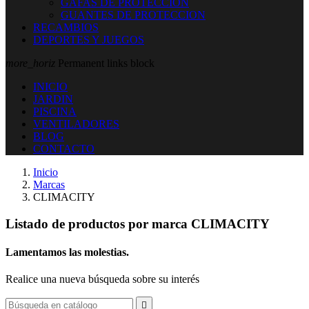
GAFAS DE PROTECCION
GUANTES DE PROTECCION
RECAMBIOS
DEPORTES Y JUEGOS
more_horiz
Permanent links block
INICIO
JARDIN
PISCINA
VENTILADORES
BLOG
CONTACTO
Inicio
Marcas
CLIMACITY
Listado de productos por marca CLIMACITY
Lamentamos las molestias.
Realice una nueva búsqueda sobre su interés
