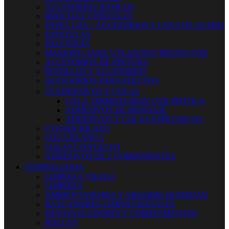
ACCESORIOS BASICOS
BROCHAS Y PINCELES
PAPEL LIJA + ACCESORIOS Y LANA DE ACERO
ESPATULAS
PALETINAS
MASKING TAKE Y PLASTICO PROTECTOR
ACCESORIOS DE PINTURA
RODILLOS Y ACCESORIOS
ACCESORIOS PARA EFECTOS


ADHESIVOS Y COLAS
COLA TERMOFUSION CON PISTOLA
ADHESIVOS DE MONTAJE
ADHESIVOS Y COLAS ESPECIFICOS
CYANOCRILATO
COLA BLANCA
COLAS CONTACTO
ADHESIVOS DE 2 COMPONENTES


DROGUERIA
LIMPIEZA VILEDA
LIMPIEZA
AMBIENTADORES Y ABSORBE HUMEDAD
RASCADORES-LIMPIACRISTALES
DESATASCADORES Y COMPLEMENTOS
ROLLOS