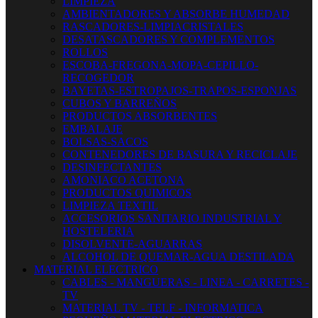
LIMPIEZA
AMBIENTADORES Y ABSORBE HUMEDAD
RASCADORES-LIMPIACRISTALES
DESATASCADORES Y COMPLEMENTOS
ROLLOS
ESCOBA-FREGONA-MOPA-CEPILLO-
RECOGEDOR
BAYETAS-ESTROPAJOS-TRAPOS-ESPONJAS
CUBOS Y BARREÑOS
PRODUCTOS ABSORBENTES
EMBALAJE
BOLSAS-SACOS
CONTENEDORES DE BASURA Y RECICLAJE
DESINFECTANTES
AMONIACO ACETONA
PRODUCTOS QUIMICOS
LIMPIEZA TEXTIL
ACCESORIOS SANITARIO INDUSTRIAL Y
HOSTELERIA
DISOLVENTE-AGUARRAS
ALCOHOL DE QUEMAR-AGUA DESTILADA
MATERIAL ELECTRICO
CABLES - MANGUERAS - LINEA - CARRETES -
TV
MATERIAL TV - TELF - INFORMATICA