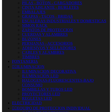
PILAS - BOTON - CARGADORES
CINTA AISLANTE - BURLETES
EMBALAJES
GRAPAS - TACOS - BRIDAS
ESCALERAS INDUSTRIALES Y DOMESTICAS
SIMON RACK
ZAPATOS DE PROTECCION
CUERDAS Y ALAMBRES
BUZONES
PERSIANAS - ACCESORIOS
ADHESIVOS Y SELLADORES
CABLES Y ALAMBRES
TIMBRES
FONTANERIA


ILUMINACION
ILUMINACION DECORATIVA
ILUMINACIÓN LED
HALOGENAS-FLUORESCENTES-BAJO
CONSUMO
BOMBILLAS Y TUBOS LED
PROYECTORES LED
REGLETAS LED
ELECTRICIDAD


EQUIPO DE PROTECCION INDIVIDUAL