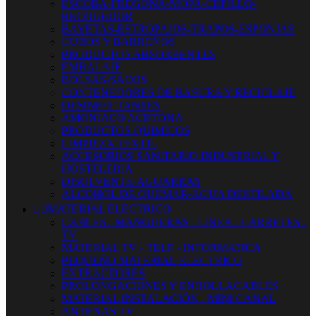
ESCOBA-FREGONA-MOPA-CEPILLO-
RECOGEDOR
BAYETAS-ESTROPAJOS-TRAPOS-ESPONJAS
CUBOS Y BARREÑOS
PRODUCTOS ABSORBENTES
EMBALAJE
BOLSAS-SACOS
CONTENEDORES DE BASURA Y RECICLAJE
DESINFECTANTES
AMONIACO ACETONA
PRODUCTOS QUIMICOS
LIMPIEZA TEXTIL
ACCESORIOS SANITARIO INDUSTRIAL Y
HOSTELERIA
DISOLVENTE-AGUARRAS
ALCOHOL DE QUEMAR-AGUA DESTILADA


MATERIAL ELECTRICO
CABLES - MANGUERAS - LINEA - CARRETES -
TV
MATERIAL TV - TELF - INFORMATICA
PEQUEÑO MATERIAL ELECTRICO
EXTRACTORES
PROLONGACIONES Y ENROLLACABLES
MATERIAL INSTALACIÓN - MINI CANAL
ANTENAS TV