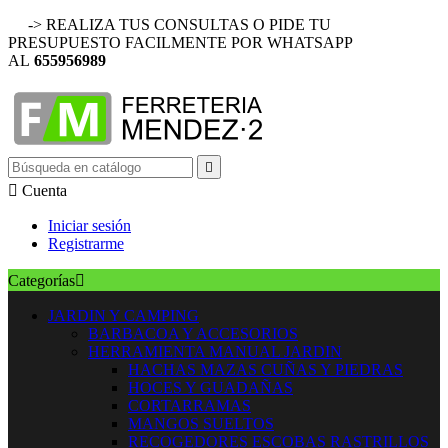
-> REALIZA TUS CONSULTAS O PIDE TU
PRESUPUESTO FACILMENTE POR WHATSAPP
AL
655956989


Cuenta
Iniciar sesión
Registrarme
Categorías

JARDIN Y CAMPING
BARBACOA Y ACCESORIOS
HERRAMIENTA MANUAL JARDIN
HACHAS MAZAS CUÑAS Y PIEDRAS
HOCES Y GUADAÑAS
CORTARRAMAS
MANGOS SUELTOS
RECOGEDORES ESCOBAS RASTRILLOS