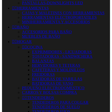
PANTALLAS-DOWNLIGHTS LED


HERRAMIENTAS
CAJAS Y MALETINES CON HERRAMIENTAS
HERRAMIENTAS ELECTROPORTATILES
MINIHERRAMIENTA Y ACCESORIOS


BAÑO
ACCESORIOS PARA BAÑO
MUEBLES DE BAÑO


HOGAR


COCINA
EXPRIMIDORES - LICUADORAS
TOSTADORAS - SANDWICHERA
BALANZAS
HERVIDORES Y TETERAS
CAFETERAS Y MOLINILLOS
FREIDORAS
BATIDORAS DE VARILLAS
BATIDORAS DE VASO
PEQUEÑO ELECTRODOMESTICO
CARROS Y BOLSAS COMPRA


TENDEDEROS
TENDEDEROS PARA COLGAR
TENDEDEROS DE SUELO
TENDEDEROS FIJOS