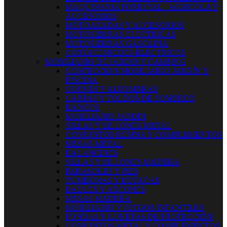
MAQUINARIA FORESTAL - AGRICOLA Y
ACCESORIOS
MOTOAZADAS Y ACCESORIOS
MOTOSIERRAS ELECTRICAS
MOTOSIERRAS GASOLINA
CORTACESPEDES ELECTRICOS
MOBILIARIO DE JARDIN Y CAMPING
CONFECCION MOBILIARIO JARDÍN Y
PISCINA
COJINES Y ALFOMBRAS
CARPAS Y TOLDOS DE SOMBREO
BANCOS
MOBILIARIO JARDIN
SILLAS Y SILLONES METAL
CONJUNTOS RESINA Y COMPLEMENTOS
MESAS METAL
BALANCINES
SILLAS Y SILLONES MADERA
PARASOLES Y PIES
TUMBONAS Y BUTACAS
BAULES Y ARCONES
MESAS MADERA
MOBILIARIO Y JUEGOS INFANTILES
FUNDAS Y LONETAS DE PROTECCIÓN
CONJUNTOS METAL Y COMPLEMENTOS