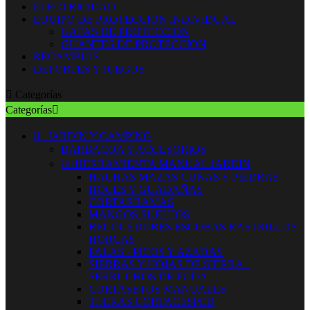
ELECTRICIDAD
EQUIPO DE PROTECCION INDIVIDUAL
GAFAS DE PROTECCION
GUANTES DE PROTECCION
RECAMBIOS
DEPORTES Y JUEGOS

Categorías
Categorías



JARDIN Y CAMPING
BARBACOA Y ACCESORIOS


HERRAMIENTA MANUAL JARDIN
HACHAS MAZAS CUÑAS Y PIEDRAS
HOCES Y GUADAÑAS
CORTARRAMAS
MANGOS SUELTOS
RECOGEDORES ESCOBAS RASTRILLOS
HORCAS
PALAS - PICOS Y AZADAS
SIERRAS Y HOJAS DE SIERRA -
SERRUCHOS DE PODA
CORTASETOS MANUALES
TIJERAS CORTACESPED