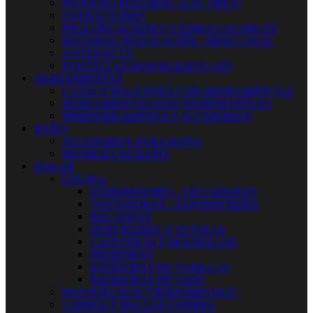
PEQUEÑO MATERIAL ELECTRICO
EXTRACTORES
PROLONGACIONES Y ENROLLACABLES
MATERIAL INSTALACIÓN - MINI CANAL
ANTENAS TV
PANTALLAS-DOWNLIGHTS LED
HERRAMIENTAS
CAJAS Y MALETINES CON HERRAMIENTAS
HERRAMIENTAS ELECTROPORTATILES
MINIHERRAMIENTA Y ACCESORIOS
BAÑO
ACCESORIOS PARA BAÑO
MUEBLES DE BAÑO
HOGAR
COCINA
EXPRIMIDORES - LICUADORAS
TOSTADORAS - SANDWICHERA
BALANZAS
HERVIDORES Y TETERAS
CAFETERAS Y MOLINILLOS
FREIDORAS
BATIDORAS DE VARILLAS
BATIDORAS DE VASO
PEQUEÑO ELECTRODOMESTICO
CARROS Y BOLSAS COMPRA