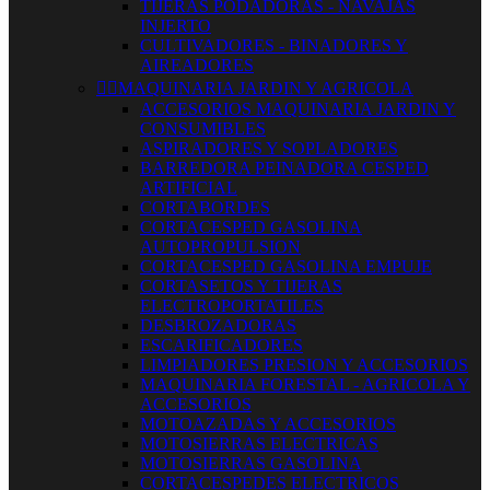
TIJERAS PODADORAS - NAVAJAS
INJERTO
CULTIVADORES - BINADORES Y
AIREADORES


MAQUINARIA JARDIN Y AGRICOLA
ACCESORIOS MAQUINARIA JARDIN Y
CONSUMIBLES
ASPIRADORES Y SOPLADORES
BARREDORA PEINADORA CESPED
ARTIFICIAL
CORTABORDES
CORTACESPED GASOLINA
AUTOPROPULSION
CORTACESPED GASOLINA EMPUJE
CORTASETOS Y TIJERAS
ELECTROPORTATILES
DESBROZADORAS
ESCARIFICADORES
LIMPIADORES PRESION Y ACCESORIOS
MAQUINARIA FORESTAL - AGRICOLA Y
ACCESORIOS
MOTOAZADAS Y ACCESORIOS
MOTOSIERRAS ELECTRICAS
MOTOSIERRAS GASOLINA
CORTACESPEDES ELECTRICOS