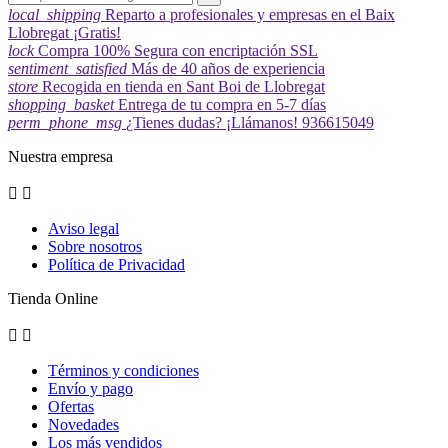
local_shipping
Reparto a profesionales y empresas en el Baix
Llobregat ¡Gratis!
lock
Compra 100% Segura con encriptación SSL
sentiment_satisfied
Más de 40 años de experiencia
store
Recogida en tienda en Sant Boi de Llobregat
shopping_basket
Entrega de tu compra en 5-7 días
perm_phone_msg
¿Tienes dudas? ¡Llámanos! 936615049
Nuestra empresa


Aviso legal
Sobre nosotros
Política de Privacidad
Tienda Online


Términos y condiciones
Envío y pago
Ofertas
Novedades
Los más vendidos