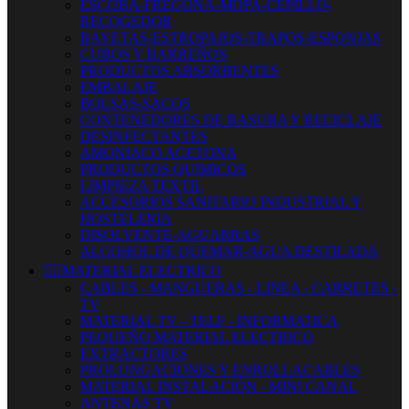
ESCOBA-FREGONA-MOPA-CEPILLO-
RECOGEDOR
BAYETAS-ESTROPAJOS-TRAPOS-ESPONJAS
CUBOS Y BARREÑOS
PRODUCTOS ABSORBENTES
EMBALAJE
BOLSAS-SACOS
CONTENEDORES DE BASURA Y RECICLAJE
DESINFECTANTES
AMONIACO ACETONA
PRODUCTOS QUIMICOS
LIMPIEZA TEXTIL
ACCESORIOS SANITARIO INDUSTRIAL Y
HOSTELERIA
DISOLVENTE-AGUARRAS
ALCOHOL DE QUEMAR-AGUA DESTILADA


MATERIAL ELECTRICO
CABLES - MANGUERAS - LINEA - CARRETES -
TV
MATERIAL TV - TELF - INFORMATICA
PEQUEÑO MATERIAL ELECTRICO
EXTRACTORES
PROLONGACIONES Y ENROLLACABLES
MATERIAL INSTALACIÓN - MINI CANAL
ANTENAS TV