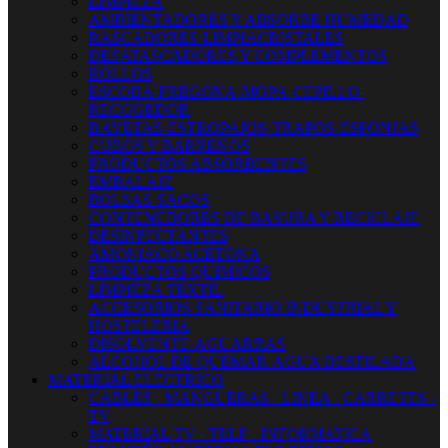
LIMPIEZA
AMBIENTADORES Y ABSORBE HUMEDAD
RASCADORES-LIMPIACRISTALES
DESATASCADORES Y COMPLEMENTOS
ROLLOS
ESCOBA-FREGONA-MOPA-CEPILLO-
RECOGEDOR
BAYETAS-ESTROPAJOS-TRAPOS-ESPONJAS
CUBOS Y BARREÑOS
PRODUCTOS ABSORBENTES
EMBALAJE
BOLSAS-SACOS
CONTENEDORES DE BASURA Y RECICLAJE
DESINFECTANTES
AMONIACO ACETONA
PRODUCTOS QUIMICOS
LIMPIEZA TEXTIL
ACCESORIOS SANITARIO INDUSTRIAL Y
HOSTELERIA
DISOLVENTE-AGUARRAS
ALCOHOL DE QUEMAR-AGUA DESTILADA
MATERIAL ELECTRICO
CABLES - MANGUERAS - LINEA - CARRETES -
TV
MATERIAL TV - TELF - INFORMATICA