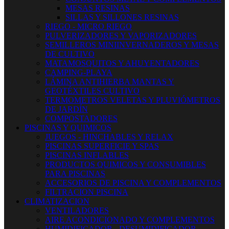
MESAS RESINAS
SILLAS Y SILLONES RESINAS
RIEGO - MICRO RIEGO
PULVERIZADORES Y VAPORIZADORES
SEMILLEROS MINIINVERNADEROS Y MESAS
DE CULTIVO
MATAMOSQUITOS Y AHUYENTADORES
CAMPING-PLAYA
LÁMINA ANTIHIERBA MANTAS Y
GEOTÉXTILES CULTIVO
TERMOMETROS VELETAS Y PLUVIÓMETROS
DE JARDÍN
COMPOSTADORES
PISCINAS Y QUIMICOS
JUEGOS - HINCHABLES Y RELAX
PISCINAS SUPERFICIE Y SPAS
PISCINAS INFLABLES
PRODUCTOS QUIMICOS Y CONSUMIBLES
PARA PISCINAS
ACCESORIOS DE PISCINA Y COMPLEMENTOS
FILTRACION PISCINA
CLIMATIZACION
VENTILADORES
AIRE ACONDICIONADO Y COMPLEMENTOS
HUMIDIFICADOR - DESUMIDIFICADOR -