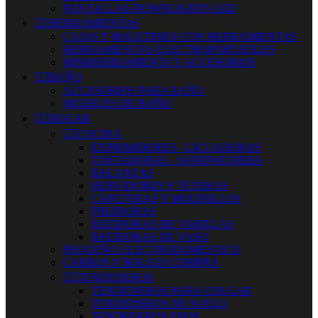
PANTALLAS-DOWNLIGHTS LED


HERRAMIENTAS
CAJAS Y MALETINES CON HERRAMIENTAS
HERRAMIENTAS ELECTROPORTATILES
MINIHERRAMIENTA Y ACCESORIOS


BAÑO
ACCESORIOS PARA BAÑO
MUEBLES DE BAÑO


HOGAR


COCINA
EXPRIMIDORES - LICUADORAS
TOSTADORAS - SANDWICHERA
BALANZAS
HERVIDORES Y TETERAS
CAFETERAS Y MOLINILLOS
FREIDORAS
BATIDORAS DE VARILLAS
BATIDORAS DE VASO
PEQUEÑO ELECTRODOMESTICO
CARROS Y BOLSAS COMPRA


TENDEDEROS
TENDEDEROS PARA COLGAR
TENDEDEROS DE SUELO
TENDEDEROS FIJOS