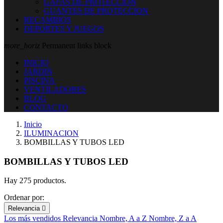
GAFAS DE PROTECCION
GUANTES DE PROTECCION
RECAMBIOS
DEPORTES Y JUEGOS
more_horiz
Permanent links block
INICIO
JARDIN
PISCINA
VENTILADORES
BLOG
CONTACTO
Inicio
ILUMINACION
BOMBILLAS Y TUBOS LED
BOMBILLAS Y TUBOS LED
Hay 275 productos.
Ordenar por:
Relevancia

Los más vendidos
Relevancia
Nombre, A a Z
Nombre, Z a A