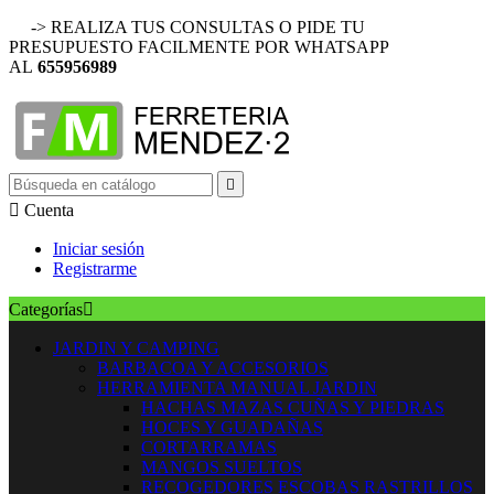
-> REALIZA TUS CONSULTAS O PIDE TU
PRESUPUESTO FACILMENTE POR WHATSAPP
AL
655956989


Cuenta
Iniciar sesión
Registrarme
Categorías

JARDIN Y CAMPING
BARBACOA Y ACCESORIOS
HERRAMIENTA MANUAL JARDIN
HACHAS MAZAS CUÑAS Y PIEDRAS
HOCES Y GUADAÑAS
CORTARRAMAS
MANGOS SUELTOS
RECOGEDORES ESCOBAS RASTRILLOS