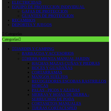
ELECTRICIDAD
EQUIPO DE PROTECCION INDIVIDUAL
GAFAS DE PROTECCION
GUANTES DE PROTECCION
RECAMBIOS
DEPORTES Y JUEGOS

Categorías
Categorías



JARDIN Y CAMPING
BARBACOA Y ACCESORIOS


HERRAMIENTA MANUAL JARDIN
HACHAS MAZAS CUÑAS Y PIEDRAS
HOCES Y GUADAÑAS
CORTARRAMAS
MANGOS SUELTOS
RECOGEDORES ESCOBAS RASTRILLOS
HORCAS
PALAS - PICOS Y AZADAS
SIERRAS Y HOJAS DE SIERRA -
SERRUCHOS DE PODA
CORTASETOS MANUALES
TIJERAS CORTACESPED