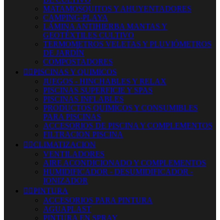
MATAMOSQUITOS Y AHUYENTADORES
CAMPING-PLAYA
LÁMINA ANTIHIERBA MANTAS Y
GEOTÉXTILES CULTIVO
TERMOMETROS VELETAS Y PLUVIÓMETROS
DE JARDÍN
COMPOSTADORES


PISCINAS Y QUIMICOS
JUEGOS - HINCHABLES Y RELAX
PISCINAS SUPERFICIE Y SPAS
PISCINAS INFLABLES
PRODUCTOS QUIMICOS Y CONSUMIBLES
PARA PISCINAS
ACCESORIOS DE PISCINA Y COMPLEMENTOS
FILTRACION PISCINA


CLIMATIZACION
VENTILADORES
AIRE ACONDICIONADO Y COMPLEMENTOS
HUMIDIFICADOR - DESUMIDIFICADOR -
IONIZADOR


PINTURA
ACCESORIOS PARA PINTURA
AGUAPLAST
PINTURA EN SPRAY