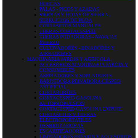
HORCAS
PALAS - PICOS Y AZADAS
SIERRAS Y HOJAS DE SIERRA -
SERRUCHOS DE PODA
CORTASETOS MANUALES
TIJERAS CORTACESPED
TIJERAS PODADORAS - NAVAJAS
INJERTO
CULTIVADORES - BINADORES Y
AIREADORES
MAQUINARIA JARDIN Y AGRICOLA
ACCESORIOS MAQUINARIA JARDIN Y
CONSUMIBLES
ASPIRADORES Y SOPLADORES
BARREDORA PEINADORA CESPED
ARTIFICIAL
CORTABORDES
CORTACESPED GASOLINA
AUTOPROPULSION
CORTACESPED GASOLINA EMPUJE
CORTASETOS Y TIJERAS
ELECTROPORTATILES
DESBROZADORAS
ESCARIFICADORES
LIMPIADORES PRESION Y ACCESORIOS