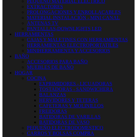
PEQUEÑO MATERIAL ELECTRICO
EXTRACTORES
PROLONGACIONES Y ENROLLACABLES
MATERIAL INSTALACIÓN - MINI CANAL
ANTENAS TV
PANTALLAS-DOWNLIGHTS LED
HERRAMIENTAS
CAJAS Y MALETINES CON HERRAMIENTAS
HERRAMIENTAS ELECTROPORTATILES
MINIHERRAMIENTA Y ACCESORIOS
BAÑO
ACCESORIOS PARA BAÑO
MUEBLES DE BAÑO
HOGAR
COCINA
EXPRIMIDORES - LICUADORAS
TOSTADORAS - SANDWICHERA
BALANZAS
HERVIDORES Y TETERAS
CAFETERAS Y MOLINILLOS
FREIDORAS
BATIDORAS DE VARILLAS
BATIDORAS DE VASO
PEQUEÑO ELECTRODOMESTICO
CARROS Y BOLSAS COMPRA