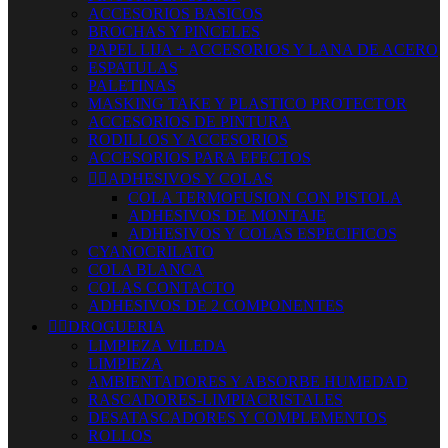
ACCESORIOS BASICOS
BROCHAS Y PINCELES
PAPEL LIJA + ACCESORIOS Y LANA DE ACERO
ESPATULAS
PALETINAS
MASKING TAKE Y PLASTICO PROTECTOR
ACCESORIOS DE PINTURA
RODILLOS Y ACCESORIOS
ACCESORIOS PARA EFECTOS


ADHESIVOS Y COLAS
COLA TERMOFUSION CON PISTOLA
ADHESIVOS DE MONTAJE
ADHESIVOS Y COLAS ESPECIFICOS
CYANOCRILATO
COLA BLANCA
COLAS CONTACTO
ADHESIVOS DE 2 COMPONENTES


DROGUERIA
LIMPIEZA VILEDA
LIMPIEZA
AMBIENTADORES Y ABSORBE HUMEDAD
RASCADORES-LIMPIACRISTALES
DESATASCADORES Y COMPLEMENTOS
ROLLOS