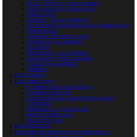
PILAS - BOTON - CARGADORES
CINTA AISLANTE - BURLETES
EMBALAJES
GRAPAS - TACOS - BRIDAS
ESCALERAS INDUSTRIALES Y DOMESTICAS
SIMON RACK
ZAPATOS DE PROTECCION
CUERDAS Y ALAMBRES
BUZONES
PERSIANAS - ACCESORIOS
ADHESIVOS Y SELLADORES
CABLES Y ALAMBRES
TIMBRES
FONTANERIA


ILUMINACION
ILUMINACION DECORATIVA
ILUMINACIÓN LED
HALOGENAS-FLUORESCENTES-BAJO
CONSUMO
BOMBILLAS Y TUBOS LED
PROYECTORES LED
REGLETAS LED
ELECTRICIDAD


EQUIPO DE PROTECCION INDIVIDUAL