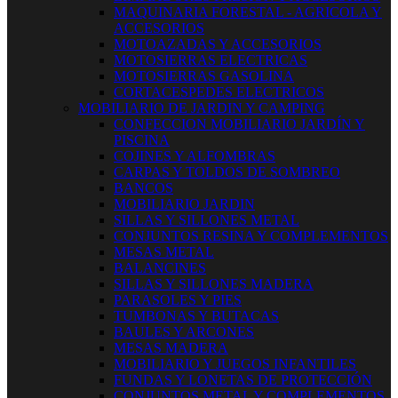
MAQUINARIA FORESTAL - AGRICOLA Y
ACCESORIOS
MOTOAZADAS Y ACCESORIOS
MOTOSIERRAS ELECTRICAS
MOTOSIERRAS GASOLINA
CORTACESPEDES ELECTRICOS
MOBILIARIO DE JARDIN Y CAMPING
CONFECCION MOBILIARIO JARDÍN Y
PISCINA
COJINES Y ALFOMBRAS
CARPAS Y TOLDOS DE SOMBREO
BANCOS
MOBILIARIO JARDIN
SILLAS Y SILLONES METAL
CONJUNTOS RESINA Y COMPLEMENTOS
MESAS METAL
BALANCINES
SILLAS Y SILLONES MADERA
PARASOLES Y PIES
TUMBONAS Y BUTACAS
BAULES Y ARCONES
MESAS MADERA
MOBILIARIO Y JUEGOS INFANTILES
FUNDAS Y LONETAS DE PROTECCIÓN
CONJUNTOS METAL Y COMPLEMENTOS