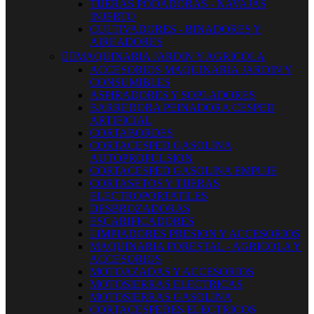
TIJERAS PODADORAS - NAVAJAS
INJERTO
CULTIVADORES - BINADORES Y
AIREADORES


MAQUINARIA JARDIN Y AGRICOLA
ACCESORIOS MAQUINARIA JARDIN Y
CONSUMIBLES
ASPIRADORES Y SOPLADORES
BARREDORA PEINADORA CESPED
ARTIFICIAL
CORTABORDES
CORTACESPED GASOLINA
AUTOPROPULSION
CORTACESPED GASOLINA EMPUJE
CORTASETOS Y TIJERAS
ELECTROPORTATILES
DESBROZADORAS
ESCARIFICADORES
LIMPIADORES PRESION Y ACCESORIOS
MAQUINARIA FORESTAL - AGRICOLA Y
ACCESORIOS
MOTOAZADAS Y ACCESORIOS
MOTOSIERRAS ELECTRICAS
MOTOSIERRAS GASOLINA
CORTACESPEDES ELECTRICOS