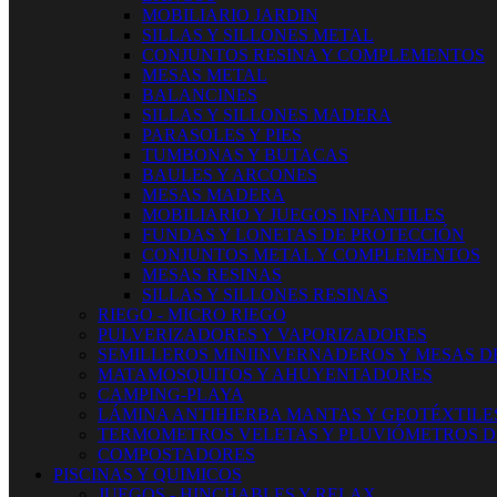
MOBILIARIO JARDIN
SILLAS Y SILLONES METAL
CONJUNTOS RESINA Y COMPLEMENTOS
MESAS METAL
BALANCINES
SILLAS Y SILLONES MADERA
PARASOLES Y PIES
TUMBONAS Y BUTACAS
BAULES Y ARCONES
MESAS MADERA
MOBILIARIO Y JUEGOS INFANTILES
FUNDAS Y LONETAS DE PROTECCIÓN
CONJUNTOS METAL Y COMPLEMENTOS
MESAS RESINAS
SILLAS Y SILLONES RESINAS
RIEGO - MICRO RIEGO
PULVERIZADORES Y VAPORIZADORES
SEMILLEROS MINIINVERNADEROS Y MESAS D
MATAMOSQUITOS Y AHUYENTADORES
CAMPING-PLAYA
LÁMINA ANTIHIERBA MANTAS Y GEOTÉXTILE
TERMOMETROS VELETAS Y PLUVIÓMETROS D
COMPOSTADORES
PISCINAS Y QUIMICOS
JUEGOS - HINCHABLES Y RELAX