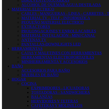
DISOLVENTE-AGUARRAS
ALCOHOL DE QUEMAR-AGUA DESTILADA
MATERIAL ELECTRICO
CABLES - MANGUERAS - LINEA - CARRETES - 
MATERIAL TV - TELF - INFORMATICA
PEQUEÑO MATERIAL ELECTRICO
EXTRACTORES
PROLONGACIONES Y ENROLLACABLES
MATERIAL INSTALACIÓN - MINI CANAL
ANTENAS TV
PANTALLAS-DOWNLIGHTS LED
HERRAMIENTAS
CAJAS Y MALETINES CON HERRAMIENTAS
HERRAMIENTAS ELECTROPORTATILES
MINIHERRAMIENTA Y ACCESORIOS
BAÑO
ACCESORIOS PARA BAÑO
MUEBLES DE BAÑO
HOGAR
COCINA
EXPRIMIDORES - LICUADORAS
TOSTADORAS - SANDWICHERA
BALANZAS
HERVIDORES Y TETERAS
CAFETERAS Y MOLINILLOS