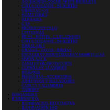
ACCESORIOS COCHE-MOTO-BICICLETA
CINTA AISLANTE - BURLETES
ORDENACION
KOMA TOOLS
HERRAJES
GAS
PRODUCTOS CELO
LINTERNAS
PILAS - BOTON - CARGADORES
CINTA AISLANTE - BURLETES
EMBALAJES
GRAPAS - TACOS - BRIDAS
ESCALERAS INDUSTRIALES Y DOMESTICAS
SIMON RACK
ZAPATOS DE PROTECCION
CUERDAS Y ALAMBRES
BUZONES
PERSIANAS - ACCESORIOS
ADHESIVOS Y SELLADORES
CABLES Y ALAMBRES
TIMBRES
FONTANERIA
ILUMINACION
ILUMINACION DECORATIVA
ILUMINACIÓN LED