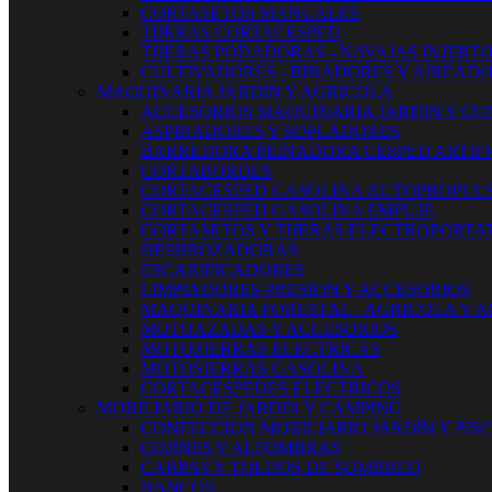
CORTASETOS MANUALES
TIJERAS CORTACESPED
TIJERAS PODADORAS - NAVAJAS INJERT
CULTIVADORES - BINADORES Y AIREAD
MAQUINARIA JARDIN Y AGRICOLA
ACCESORIOS MAQUINARIA JARDIN Y CO
ASPIRADORES Y SOPLADORES
BARREDORA PEINADORA CESPED ARTIFI
CORTABORDES
CORTACESPED GASOLINA AUTOPROPUL
CORTACESPED GASOLINA EMPUJE
CORTASETOS Y TIJERAS ELECTROPORTAT
DESBROZADORAS
ESCARIFICADORES
LIMPIADORES PRESION Y ACCESORIOS
MAQUINARIA FORESTAL - AGRICOLA Y 
MOTOAZADAS Y ACCESORIOS
MOTOSIERRAS ELECTRICAS
MOTOSIERRAS GASOLINA
CORTACESPEDES ELECTRICOS
MOBILIARIO DE JARDIN Y CAMPING
CONFECCION MOBILIARIO JARDÍN Y PIS
COJINES Y ALFOMBRAS
CARPAS Y TOLDOS DE SOMBREO
BANCOS