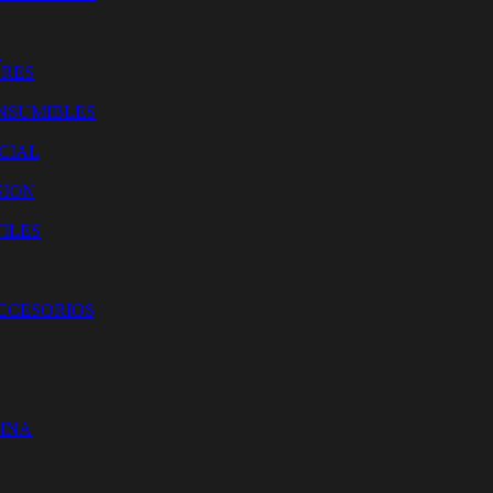
O
ORES
NSUMIBLES
CIAL
SION
ILES
ACCESORIOS
CINA