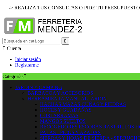
-> REALIZA TUS CONSULTAS O PIDE TU PRESUPUESTO


Cuenta
Iniciar sesión
Registrarme
Categorías

JARDIN Y CAMPING
BARBACOA Y ACCESORIOS
HERRAMIENTA MANUAL JARDIN
HACHAS MAZAS CUÑAS Y PIEDRAS
HOCES Y GUADAÑAS
CORTARRAMAS
MANGOS SUELTOS
RECOGEDORES ESCOBAS RASTRILLOS 
PALAS - PICOS Y AZADAS
SIERRAS Y HOJAS DE SIERRA - SERRUCH