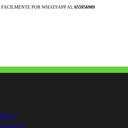
 FACILMENTE POR WHATSAPP AL
655956989
HORCAS
OS DE PODA