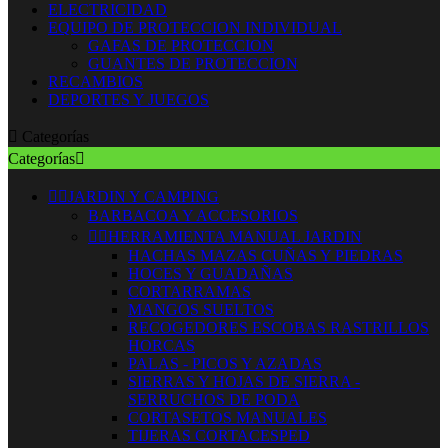
ELECTRICIDAD
EQUIPO DE PROTECCION INDIVIDUAL
GAFAS DE PROTECCION
GUANTES DE PROTECCION
RECAMBIOS
DEPORTES Y JUEGOS

Categorías
Categorías



JARDIN Y CAMPING
BARBACOA Y ACCESORIOS


HERRAMIENTA MANUAL JARDIN
HACHAS MAZAS CUÑAS Y PIEDRAS
HOCES Y GUADAÑAS
CORTARRAMAS
MANGOS SUELTOS
RECOGEDORES ESCOBAS RASTRILLOS
HORCAS
PALAS - PICOS Y AZADAS
SIERRAS Y HOJAS DE SIERRA -
SERRUCHOS DE PODA
CORTASETOS MANUALES
TIJERAS CORTACESPED