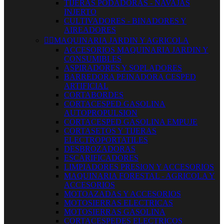
TIJERAS PODADORAS - NAVAJAS
INJERTO
CULTIVADORES - BINADORES Y
AIREADORES


MAQUINARIA JARDIN Y AGRICOLA
ACCESORIOS MAQUINARIA JARDIN Y
CONSUMIBLES
ASPIRADORES Y SOPLADORES
BARREDORA PEINADORA CESPED
ARTIFICIAL
CORTABORDES
CORTACESPED GASOLINA
AUTOPROPULSION
CORTACESPED GASOLINA EMPUJE
CORTASETOS Y TIJERAS
ELECTROPORTATILES
DESBROZADORAS
ESCARIFICADORES
LIMPIADORES PRESION Y ACCESORIOS
MAQUINARIA FORESTAL - AGRICOLA Y
ACCESORIOS
MOTOAZADAS Y ACCESORIOS
MOTOSIERRAS ELECTRICAS
MOTOSIERRAS GASOLINA
CORTACESPEDES ELECTRICOS