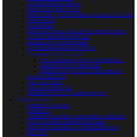
ACCESORIOS BASICOS
BROCHAS Y PINCELES
PAPEL LIJA + ACCESORIOS Y LANA DE ACERO
ESPATULAS
PALETINAS
MASKING TAKE Y PLASTICO PROTECTOR
ACCESORIOS DE PINTURA
RODILLOS Y ACCESORIOS
ACCESORIOS PARA EFECTOS


ADHESIVOS Y COLAS
COLA TERMOFUSION CON PISTOLA
ADHESIVOS DE MONTAJE
ADHESIVOS Y COLAS ESPECIFICOS
CYANOCRILATO
COLA BLANCA
COLAS CONTACTO
ADHESIVOS DE 2 COMPONENTES


DROGUERIA
LIMPIEZA VILEDA
LIMPIEZA
AMBIENTADORES Y ABSORBE HUMEDAD
RASCADORES-LIMPIACRISTALES
DESATASCADORES Y COMPLEMENTOS
ROLLOS