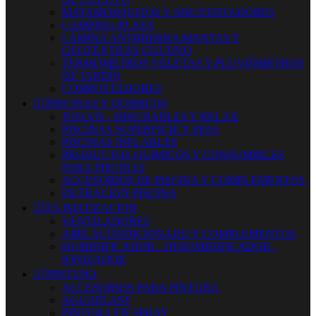
MATAMOSQUITOS Y AHUYENTADORES
CAMPING-PLAYA
LÁMINA ANTIHIERBA MANTAS Y
GEOTÉXTILES CULTIVO
TERMOMETROS VELETAS Y PLUVIÓMETROS
DE JARDÍN
COMPOSTADORES


PISCINAS Y QUIMICOS
JUEGOS - HINCHABLES Y RELAX
PISCINAS SUPERFICIE Y SPAS
PISCINAS INFLABLES
PRODUCTOS QUIMICOS Y CONSUMIBLES
PARA PISCINAS
ACCESORIOS DE PISCINA Y COMPLEMENTOS
FILTRACION PISCINA


CLIMATIZACION
VENTILADORES
AIRE ACONDICIONADO Y COMPLEMENTOS
HUMIDIFICADOR - DESUMIDIFICADOR -
IONIZADOR


PINTURA
ACCESORIOS PARA PINTURA
AGUAPLAST
PINTURA EN SPRAY