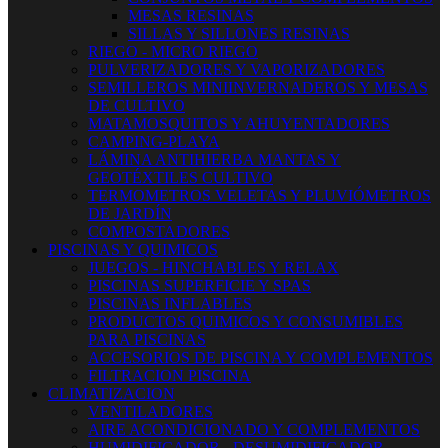
MESAS RESINAS
SILLAS Y SILLONES RESINAS
RIEGO - MICRO RIEGO
PULVERIZADORES Y VAPORIZADORES
SEMILLEROS MINIINVERNADEROS Y MESAS
DE CULTIVO
MATAMOSQUITOS Y AHUYENTADORES
CAMPING-PLAYA
LÁMINA ANTIHIERBA MANTAS Y
GEOTÉXTILES CULTIVO
TERMOMETROS VELETAS Y PLUVIÓMETROS
DE JARDÍN
COMPOSTADORES
PISCINAS Y QUIMICOS
JUEGOS - HINCHABLES Y RELAX
PISCINAS SUPERFICIE Y SPAS
PISCINAS INFLABLES
PRODUCTOS QUIMICOS Y CONSUMIBLES
PARA PISCINAS
ACCESORIOS DE PISCINA Y COMPLEMENTOS
FILTRACION PISCINA
CLIMATIZACION
VENTILADORES
AIRE ACONDICIONADO Y COMPLEMENTOS
HUMIDIFICADOR - DESUMIDIFICADOR -