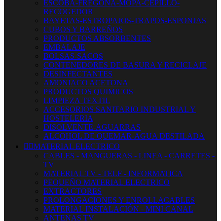
ESCOBA-FREGONA-MOPA-CEPILLO-
RECOGEDOR
BAYETAS-ESTROPAJOS-TRAPOS-ESPONJAS
CUBOS Y BARREÑOS
PRODUCTOS ABSORBENTES
EMBALAJE
BOLSAS-SACOS
CONTENEDORES DE BASURA Y RECICLAJE
DESINFECTANTES
AMONIACO ACETONA
PRODUCTOS QUIMICOS
LIMPIEZA TEXTIL
ACCESORIOS SANITARIO INDUSTRIAL Y
HOSTELERIA
DISOLVENTE-AGUARRAS
ALCOHOL DE QUEMAR-AGUA DESTILADA


MATERIAL ELECTRICO
CABLES - MANGUERAS - LINEA - CARRETES -
TV
MATERIAL TV - TELF - INFORMATICA
PEQUEÑO MATERIAL ELECTRICO
EXTRACTORES
PROLONGACIONES Y ENROLLACABLES
MATERIAL INSTALACIÓN - MINI CANAL
ANTENAS TV