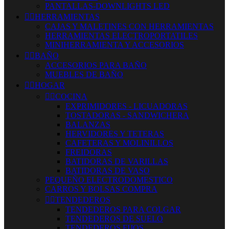
PANTALLAS-DOWNLIGHTS LED


HERRAMIENTAS
CAJAS Y MALETINES CON HERRAMIENTAS
HERRAMIENTAS ELECTROPORTATILES
MINIHERRAMIENTA Y ACCESORIOS


BAÑO
ACCESORIOS PARA BAÑO
MUEBLES DE BAÑO


HOGAR


COCINA
EXPRIMIDORES - LICUADORAS
TOSTADORAS - SANDWICHERA
BALANZAS
HERVIDORES Y TETERAS
CAFETERAS Y MOLINILLOS
FREIDORAS
BATIDORAS DE VARILLAS
BATIDORAS DE VASO
PEQUEÑO ELECTRODOMESTICO
CARROS Y BOLSAS COMPRA


TENDEDEROS
TENDEDEROS PARA COLGAR
TENDEDEROS DE SUELO
TENDEDEROS FIJOS