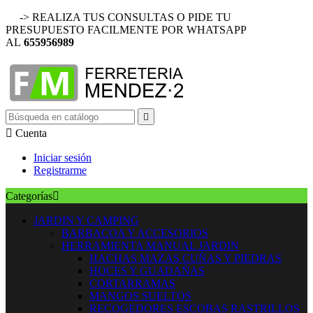
-> REALIZA TUS CONSULTAS O PIDE TU
PRESUPUESTO FACILMENTE POR WHATSAPP
AL
655956989


Cuenta
Iniciar sesión
Registrarme
Categorías

JARDIN Y CAMPING
BARBACOA Y ACCESORIOS
HERRAMIENTA MANUAL JARDIN
HACHAS MAZAS CUÑAS Y PIEDRAS
HOCES Y GUADAÑAS
CORTARRAMAS
MANGOS SUELTOS
RECOGEDORES ESCOBAS RASTRILLOS