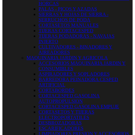
HORCAS
PALAS - PICOS Y AZADAS
SIERRAS Y HOJAS DE SIERRA -
SERRUCHOS DE PODA
CORTASETOS MANUALES
TIJERAS CORTACESPED
TIJERAS PODADORAS - NAVAJAS
INJERTO
CULTIVADORES - BINADORES Y
AIREADORES
MAQUINARIA JARDIN Y AGRICOLA
ACCESORIOS MAQUINARIA JARDIN Y
CONSUMIBLES
ASPIRADORES Y SOPLADORES
BARREDORA PEINADORA CESPED
ARTIFICIAL
CORTABORDES
CORTACESPED GASOLINA
AUTOPROPULSION
CORTACESPED GASOLINA EMPUJE
CORTASETOS Y TIJERAS
ELECTROPORTATILES
DESBROZADORAS
ESCARIFICADORES
LIMPIADORES PRESION Y ACCESORIOS