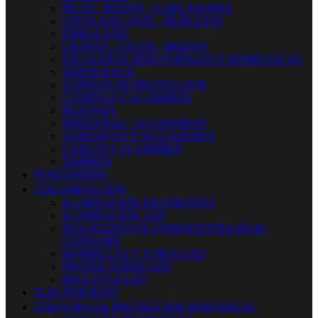
PILAS - BOTON - CARGADORES
CINTA AISLANTE - BURLETES
EMBALAJES
GRAPAS - TACOS - BRIDAS
ESCALERAS INDUSTRIALES Y DOMESTICAS
SIMON RACK
ZAPATOS DE PROTECCION
CUERDAS Y ALAMBRES
BUZONES
PERSIANAS - ACCESORIOS
ADHESIVOS Y SELLADORES
CABLES Y ALAMBRES
TIMBRES
FONTANERIA


ILUMINACION
ILUMINACION DECORATIVA
ILUMINACIÓN LED
HALOGENAS-FLUORESCENTES-BAJO
CONSUMO
BOMBILLAS Y TUBOS LED
PROYECTORES LED
REGLETAS LED
ELECTRICIDAD


EQUIPO DE PROTECCION INDIVIDUAL