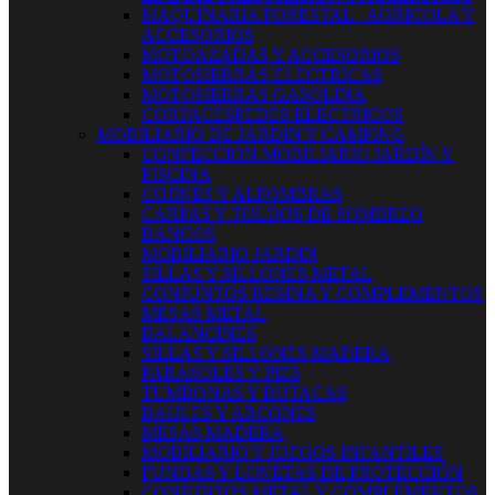
MAQUINARIA FORESTAL - AGRICOLA Y
ACCESORIOS
MOTOAZADAS Y ACCESORIOS
MOTOSIERRAS ELECTRICAS
MOTOSIERRAS GASOLINA
CORTACESPEDES ELECTRICOS
MOBILIARIO DE JARDIN Y CAMPING
CONFECCION MOBILIARIO JARDÍN Y
PISCINA
COJINES Y ALFOMBRAS
CARPAS Y TOLDOS DE SOMBREO
BANCOS
MOBILIARIO JARDIN
SILLAS Y SILLONES METAL
CONJUNTOS RESINA Y COMPLEMENTOS
MESAS METAL
BALANCINES
SILLAS Y SILLONES MADERA
PARASOLES Y PIES
TUMBONAS Y BUTACAS
BAULES Y ARCONES
MESAS MADERA
MOBILIARIO Y JUEGOS INFANTILES
FUNDAS Y LONETAS DE PROTECCIÓN
CONJUNTOS METAL Y COMPLEMENTOS