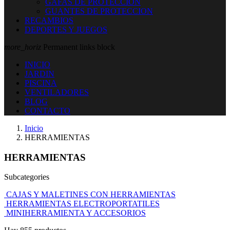
GAFAS DE PROTECCION
GUANTES DE PROTECCION
RECAMBIOS
DEPORTES Y JUEGOS
more_horiz
Permanent links block
INICIO
JARDIN
PISCINA
VENTILADORES
BLOG
CONTACTO
Inicio
HERRAMIENTAS
HERRAMIENTAS
Subcategories
CAJAS Y MALETINES CON HERRAMIENTAS
HERRAMIENTAS ELECTROPORTATILES
MINIHERRAMIENTA Y ACCESORIOS