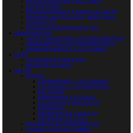
PEQUEÑO MATERIAL ELECTRICO
EXTRACTORES
PROLONGACIONES Y ENROLLACABLES
MATERIAL INSTALACIÓN - MINI CANAL
ANTENAS TV
PANTALLAS-DOWNLIGHTS LED
HERRAMIENTAS
CAJAS Y MALETINES CON HERRAMIENTAS
HERRAMIENTAS ELECTROPORTATILES
MINIHERRAMIENTA Y ACCESORIOS
BAÑO
ACCESORIOS PARA BAÑO
MUEBLES DE BAÑO
HOGAR
COCINA
EXPRIMIDORES - LICUADORAS
TOSTADORAS - SANDWICHERA
BALANZAS
HERVIDORES Y TETERAS
CAFETERAS Y MOLINILLOS
FREIDORAS
BATIDORAS DE VARILLAS
BATIDORAS DE VASO
PEQUEÑO ELECTRODOMESTICO
CARROS Y BOLSAS COMPRA