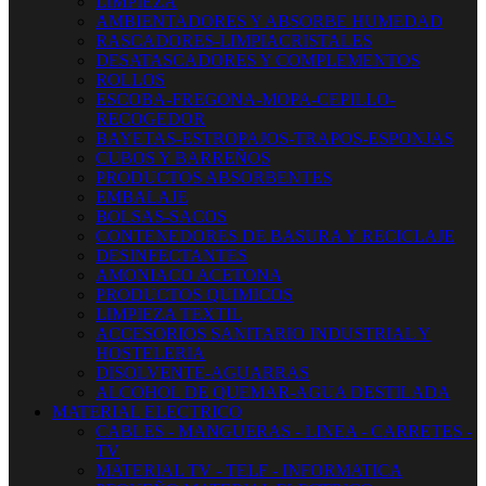
LIMPIEZA
AMBIENTADORES Y ABSORBE HUMEDAD
RASCADORES-LIMPIACRISTALES
DESATASCADORES Y COMPLEMENTOS
ROLLOS
ESCOBA-FREGONA-MOPA-CEPILLO-
RECOGEDOR
BAYETAS-ESTROPAJOS-TRAPOS-ESPONJAS
CUBOS Y BARREÑOS
PRODUCTOS ABSORBENTES
EMBALAJE
BOLSAS-SACOS
CONTENEDORES DE BASURA Y RECICLAJE
DESINFECTANTES
AMONIACO ACETONA
PRODUCTOS QUIMICOS
LIMPIEZA TEXTIL
ACCESORIOS SANITARIO INDUSTRIAL Y
HOSTELERIA
DISOLVENTE-AGUARRAS
ALCOHOL DE QUEMAR-AGUA DESTILADA
MATERIAL ELECTRICO
CABLES - MANGUERAS - LINEA - CARRETES -
TV
MATERIAL TV - TELF - INFORMATICA